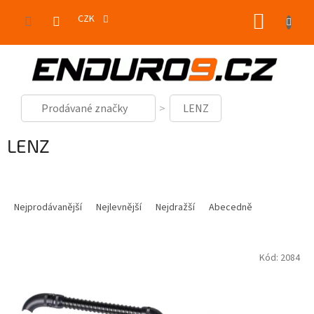
Přejít
NÁKUP
na
CZK
obsah
KOŠÍK
Prodávané značky
LENZ
LENZ
Ř
a
Nejprodávanější
Nejlevnější
Nejdražší
Abecedně
z
e
V
n
Kód:
2084
ý
í
p
p
i
r
s