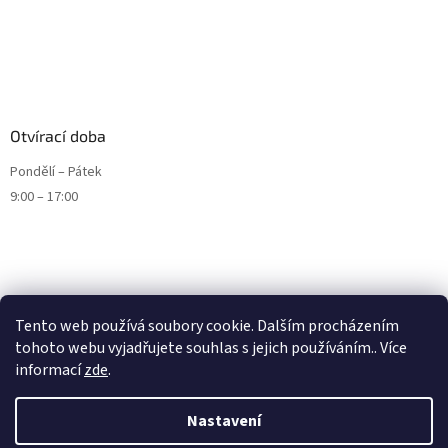
Otvírací doba
Pondělí – Pátek
9:00 – 17:00
Tento web používá soubory cookie. Dalším procházením
tohoto webu vyjadřujete souhlas s jejich používáním.. Více
informací
zde
.
Nastavení
Vytvořil Shoptet