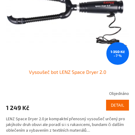
o
p
d
r
u
o
k
d
t
u
ů
k
t
ů
1 350 Kč
–7 %
Vysoušeč bot LENZ Space Dryer 2.0
Objednáno
DETAIL
1 249 Kč
LENZ Space Dryer 2.0 je kompaktní přenosný vysoušeč určený pro
jakýkoliv druh obuvi ale poradí si i s rukavicemi, bundami či dalším
oblečením a vybavením z textilních materiálů....