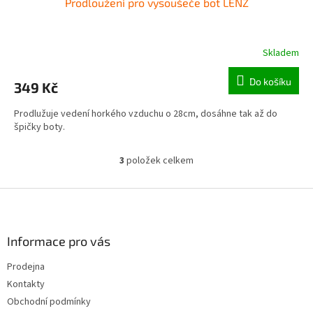
Prodloužení pro vysoušeče bot LENZ
Skladem
Do košíku
349 Kč
Prodlužuje vedení horkého vzduchu o 28cm, dosáhne tak až do
špičky boty.
3
položek celkem
O
v
l
Z
á
á
d
p
a
a
Informace pro vás
c
t
í
Prodejna
í
p
Kontakty
r
v
Obchodní podmínky
k