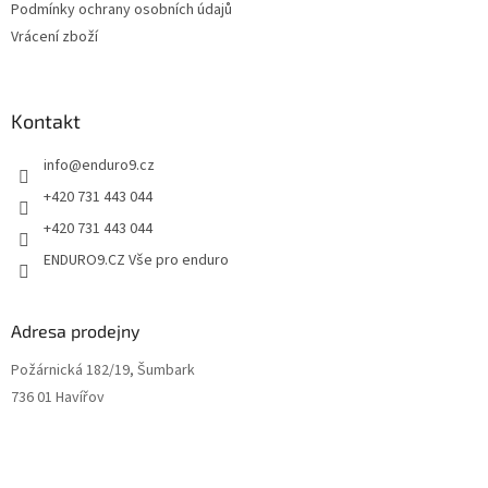
Podmínky ochrany osobních údajů
y
Vrácení zboží
v
ý
p
i
Kontakt
s
u
info
@
enduro9.cz
+420 731 443 044
+420 731 443 044
ENDURO9.CZ Vše pro enduro
Adresa prodejny
Požárnická 182/19, Šumbark
736 01 Havířov