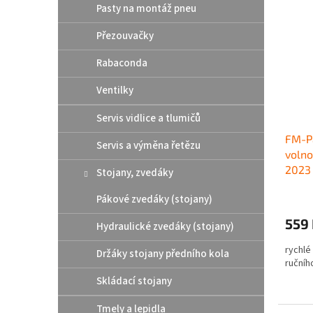
Pasty na montáž pneu
Přezouvačky
Rabaconda
Ventilky
Servis vidlice a tlumičů
FM-Pa
Servis a výměna řetězu
volno
2023
Stojany, zvedáky
Pákové zvedáky (stojany)
559
Hydraulické zvedáky (stojany)
rychlé
Držáky stojany předního kola
ručníh
Skládací stojany
Tmely a lepidla