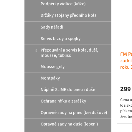
Podpěrky vidlice (kříže)
Držáky stojany předního kola
Sady nářadí
Servis brzdy a spojky
Přezouvání a servis kola, duší,
FM Pa
mousse, tubliss
zadní
Mousse gely
roku 
Montpáky
299
Náplně SLIME do pneu i duše
Cena u
Ochrana ráfku a zarážky
ložisk
pískem
Opravné sady na pneu (bezdušové)
životn
speciá
Opravné sady na duše (lepení)