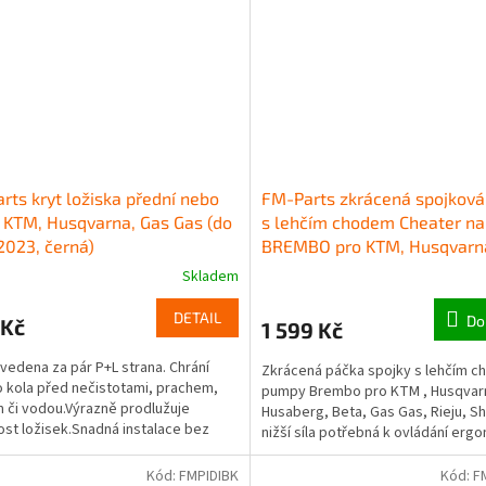
rts kryt ložiska přední nebo
FM-Parts zkrácená spojková
 KTM, Husqvarna, Gas Gas (do
s lehčím chodem Cheater na
2023, černá)
BREMBO pro KTM, Husqvarna
(oranžová)
Skladem
DETAIL
Do
 Kč
1 599 Kč
vedena za pár P+L strana. Chrání
Zkrácená páčka spojky s lehčím 
o kola před nečistotami, prachem,
pumpy Brembo pro KTM , Husqvar
 či vodou.Výrazně prodlužuje
Husaberg, Beta, Gas Gas, Rieju, S
ost ložisek.Snadná instalace bez
nižší síla potřebná k ovládání erg
lních nástrojů.
design vysoce kvalitní...
Kód:
FMPIDIBK
Kód:
F