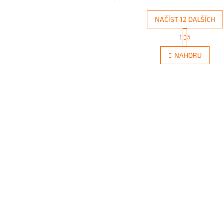
OEM...
NAČÍST 12 DALŠÍCH
S
1
5
O
t
r
v
NAHORU
á
l
n
á
k
d
o
a
v
c
á
í
n
p
í
r
v
k
y
v
ý
p
i
s
u