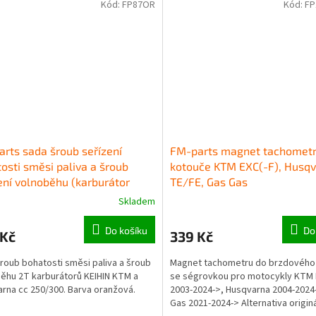
Kód:
FP87OR
Kód:
FP
rts sada šroub seřízení
FM-parts magnet tachometr
osti směsi paliva a šroub
kotouče KTM EXC(-F), Husq
ení volnoběhu (karburátor
TE/FE, Gas Gas
N 2T, oranžová)
Skladem
Do košíku
Do
 Kč
339 Kč
roub bohatosti směsi paliva a šroub
Magnet tachometru do brzdového
ěhu 2T karburátorů KEIHIN KTM a
se ségrovkou pro motocykly KTM 
rna cc 250/300. Barva oranžová.
2003-2024->, Husqvarna 2004-2024
Gas 2021-2024-> Alternativa origin