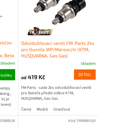
lehčím
Odvzdušňovací ventil FM-Parts 2ks
pro tlumiče WP/Marzocchi (KTM,
, Beta
HUSQVARNA, Gas Gas)
Skladem
Skladem
DETAIL
 košíku
419 Kč
od
FM-Parts - sada 2ks odvzdušňovací ventil
 pumpy
pro tlumiče přední vidlice KTM,
aberg,
HUSQVARNA, Gas Gas.
 V2 je
pravený
Černá
Modrá
Oranžová
558BBOR
Kód:
FMWBK01R