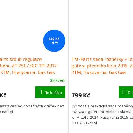
615 Kč
–9 %
rts šroub regulace
FM-Parts sada rozpěrky + lo
běhu 2T 250/300 TPI 2017-
gufera předního kola 2015-
 KTM, Husqvarna, Gas Gas
KTM, Husqvarna, Gas Gas
(oranžova)
Skladem
Do košíku
Do
 Kč
799 Kč
 nastavení volnoběžných otáček bez
Výhodná a praktická sada rozpěrk
o nářadí
ložiska + gufera předního kola os
KTM 2015-2024, Husqvarna 2015-2
Gas 2021-2024