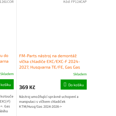
1261COR
Kód:
FP124CAP
u do
FM-Parts nástroj na demontáž
varna
víčka chladiče EXC/EXC-F 2024-
2027, Husqvarna TE/FE, Gas Gas
EC/ EC F
Skladem
Skladem
 košíku
Do košíku
369 Kč
 kotouče
Nástroj umožňující správné uchopení a
EXC(-F)
manipulaci s víčkem chladiček
->. Gas
KTM/Husq/Gas 2024-2026->
álního