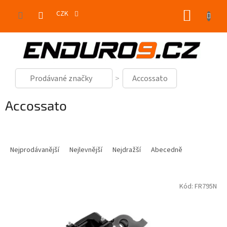
Přejít
NÁKUP
na
CZK
obsah
KOŠÍK
Prodávané značky
Accossato
Accossato
Ř
a
Nejprodávanější
Nejlevnější
Nejdražší
Abecedně
z
e
V
n
Kód:
FR795N
ý
í
p
p
i
r
s