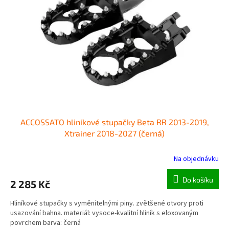
o
p
d
r
u
o
k
d
t
u
ů
k
t
ů
ACCOSSATO hliníkové stupačky Beta RR 2013-2019,
Xtrainer 2018-2027 (černá)
Na objednávku
Do košíku
2 285 Kč
Hliníkové stupačky s vyměnitelnými piny. zvětšené otvory proti
usazování bahna. materiál: vysoce-kvalitní hliník s eloxovaným
povrchem barva: černá