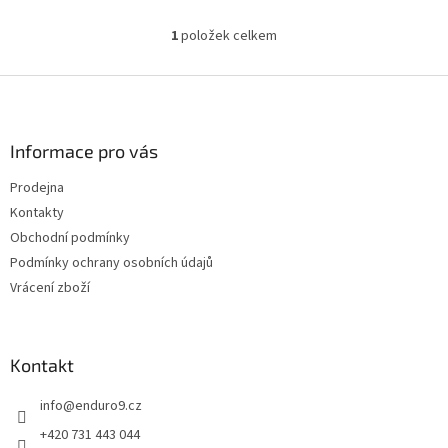
1
položek celkem
O
v
l
Z
á
á
d
p
a
a
Informace pro vás
c
t
í
Prodejna
í
p
Kontakty
r
v
Obchodní podmínky
k
Podmínky ochrany osobních údajů
y
Vrácení zboží
v
ý
p
i
Kontakt
s
u
info
@
enduro9.cz
+420 731 443 044