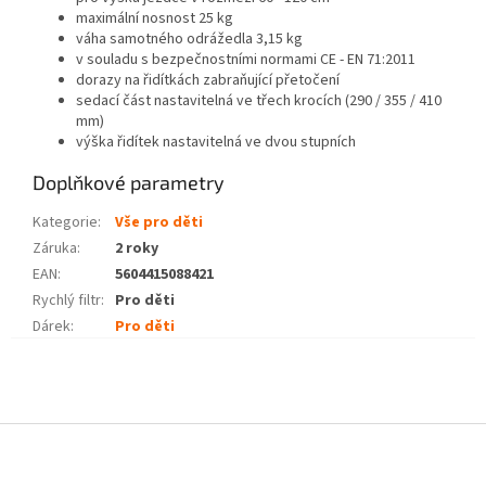
maximální nosnost 25 kg
váha samotného odrážedla 3,15 kg
v souladu s bezpečnostními normami CE - EN 71:2011
dorazy na řidítkách zabraňující přetočení
sedací část nastavitelná ve třech krocích (290 / 355 / 410
mm)
výška řidítek nastavitelná ve dvou stupních
Doplňkové parametry
Kategorie
:
Vše pro děti
Záruka
:
2 roky
EAN
:
5604415088421
Rychlý filtr
:
Pro děti
Dárek
:
Pro děti
Z
á
p