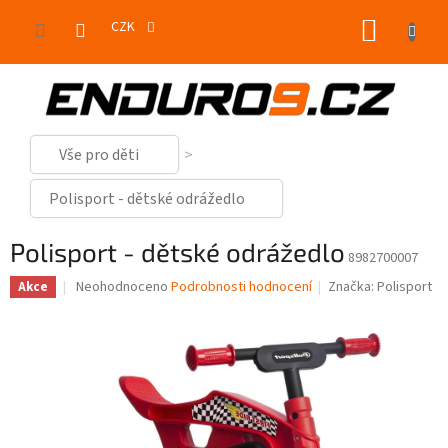
Přejít
NÁKUP
na
CZK
obsah
KOŠÍK
Vše pro děti
Polisport - dětské odrážedlo
Polisport - dětské odrážedlo
8982700007
Průměrné
Neohodnoceno
Podrobnosti hodnocení
Značka:
Polisport
Akce
hodnocení
produktu
je
0,0
z
5
hvězdiček.