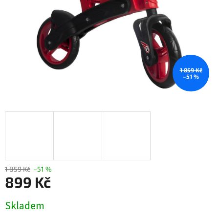
1 859 Kč
–51 %
1 859 Kč
–51 %
899 Kč
Měrná
Skladem
cena: