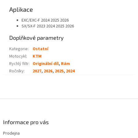
Aplikace
EXC/EXC-F 2024 2025 2026
SX/SX-F 2023 2024 2025 2026
Doplňkové parametry
Kategorie
:
Ostatní
Motocykl
:
KTM
Rychlý filtr
:
Originální díl
,
Rám
Ročníky
:
2027
,
2026
,
2025
,
2024
Z
á
p
a
Informace pro vás
t
Prodejna
í