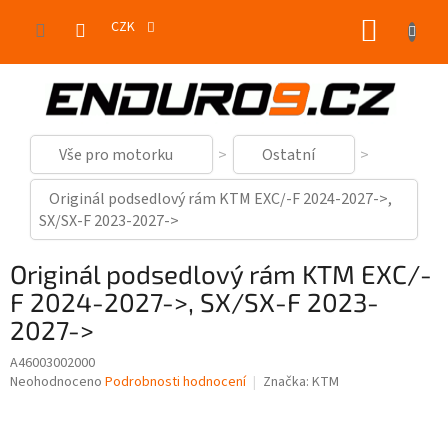
Přejít
NÁKUP
na
CZK
obsah
KOŠÍK
Vše pro motorku
Ostatní
Originál podsedlový rám KTM EXC/-F 2024-2027->,
SX/SX-F 2023-2027->
Originál podsedlový rám KTM EXC/-
F 2024-2027->, SX/SX-F 2023-
2027->
A46003002000
Průměrné
Neohodnoceno
Podrobnosti hodnocení
Značka:
KTM
hodnocení
produktu
je