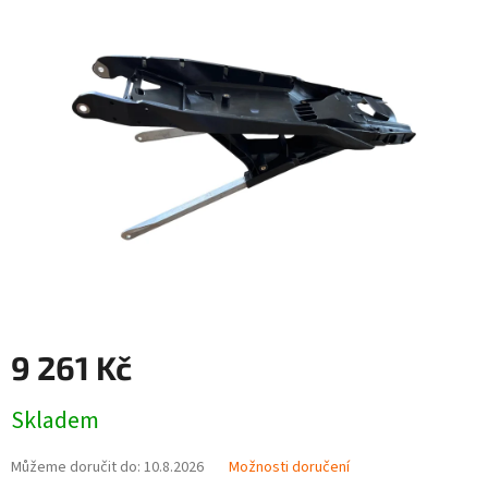
0,0
z
5
hvězdiček.
9 261 Kč
Měrná
Skladem
cena:
Můžeme doručit do:
10.8.2026
Možnosti doručení