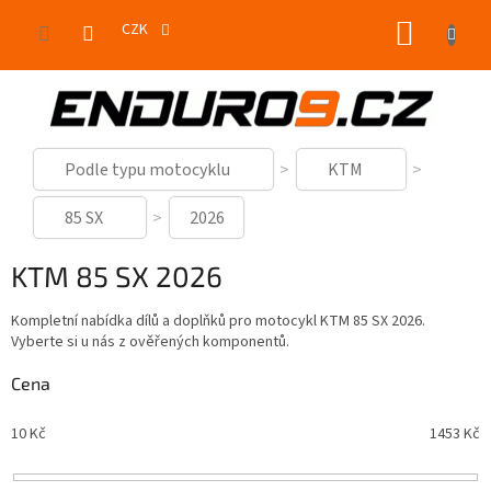
Přejít
NÁKUP
na
CZK
obsah
KOŠÍK
Podle typu motocyklu
KTM
85 SX
2026
KTM 85 SX 2026
Kompletní nabídka dílů a doplňků pro motocykl KTM 85 SX 2026.
Vyberte si u nás z ověřených komponentů.
Cena
10
Kč
1453
Kč