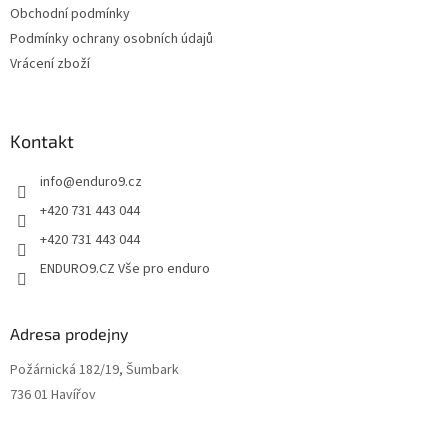
v
Obchodní podmínky
ý
Podmínky ochrany osobních údajů
p
Vrácení zboží
i
s
u
Kontakt
info
@
enduro9.cz
+420 731 443 044
+420 731 443 044
ENDURO9.CZ Vše pro enduro
Adresa prodejny
Požárnická 182/19, Šumbark
736 01 Havířov