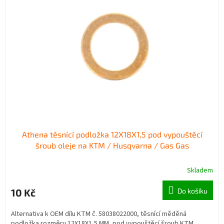
i
r
s
o
p
d
r
u
o
k
d
t
u
ů
k
t
ů
Athena těsnící podložka 12X18X1,5 pod vypouštěcí
šroub oleje na KTM / Husqvarna / Gas Gas
Skladem
10 Kč
Do košíku
Alternativa k OEM dílu KTM č. 58038022000, těsnící měděná
podložka rozměru 12X18X1,5 MM, pod vypouštěcí šroub KTM