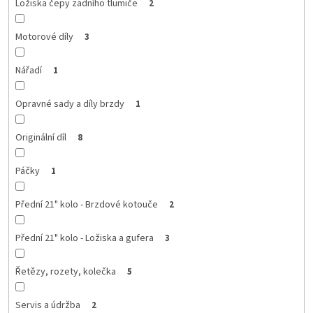
Ložiska čepy zadního tlumiče
2
Motorové díly
3
Nářadí
1
Opravné sady a díly brzdy
1
Originální díl
8
Páčky
1
Přední 21" kolo - Brzdové kotouče
2
Přední 21" kolo - Ložiska a gufera
3
Řetězy, rozety, kolečka
5
Servis a údržba
2