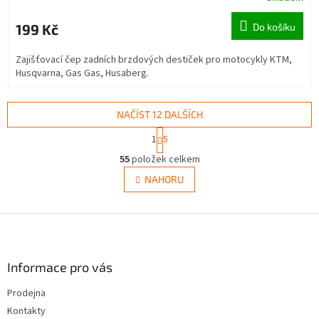
199 Kč
Do košíku
Zajišťovací čep zadních brzdových destiček pro motocykly KTM,
Husqvarna, Gas Gas, Husaberg.
NAČÍST 12 DALŠÍCH
S
1
5
t
O
r
55
položek celkem
v
á
l
NAHORU
n
á
k
d
o
v
Z
a
á
c
á
n
í
p
í
p
a
Informace pro vás
r
t
v
Prodejna
í
k
Kontakty
y