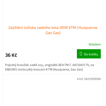
Zajištění ložiska zadního kola OEM KTM (Husqvarna,
Gas Gas)
Skladem
36 Kč
Do košíku
Pojistný kroužek zadní osy, originální díl KTM č. 0472047175, na
ENDORO motocykly koncern KTM (Husqvarna, Gas Gas)
Kód:
0625069068