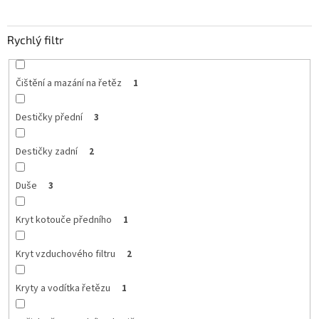
Rychlý filtr
Čištění a mazání na řetěz
1
Destičky přední
3
Destičky zadní
2
Duše
3
Kryt kotouče předního
1
Kryt vzduchového filtru
2
Kryty a vodítka řetězu
1