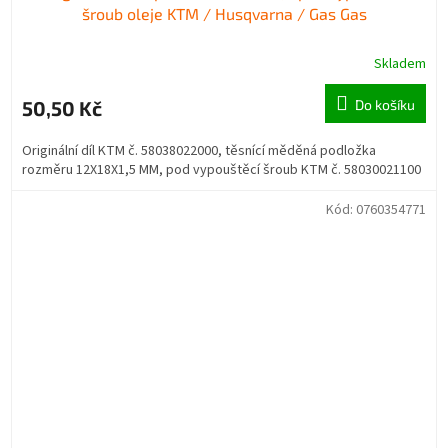
šroub oleje KTM / Husqvarna / Gas Gas
Skladem
50,50 Kč
Do košíku
Originální díl KTM č. 58038022000, těsnící měděná podložka
rozměru 12X18X1,5 MM, pod vypouštěcí šroub KTM č. 58030021100
Kód:
0760354771