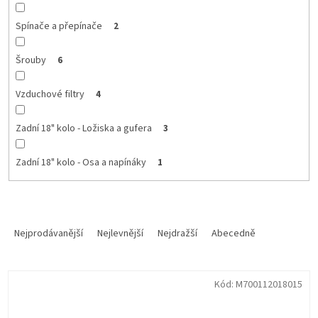
Spínače a přepínače
2
Šrouby
6
Vzduchové filtry
4
Zadní 18" kolo - Ložiska a gufera
3
Zadní 18" kolo - Osa a napínáky
1
Ř
a
Nejprodávanější
Nejlevnější
Nejdražší
Abecedně
z
e
V
n
Kód:
M700112018015
ý
í
p
p