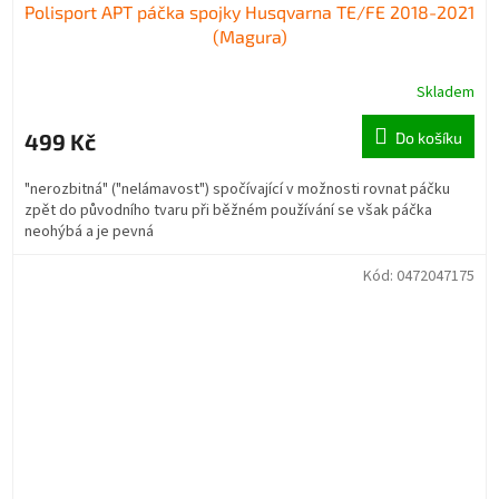
Polisport APT páčka spojky Husqvarna TE/FE 2018-2021
(Magura)
Skladem
499 Kč
Do košíku
"nerozbitná" ("nelámavost") spočívající v možnosti rovnat páčku
zpět do původního tvaru při běžném používání se však páčka
neohýbá a je pevná
Kód:
0472047175