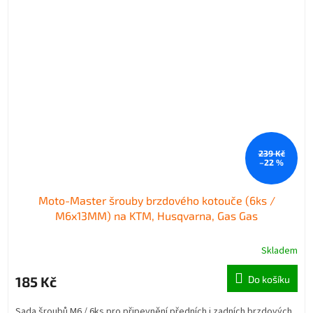
239 Kč
–22 %
Moto-Master šrouby brzdového kotouče (6ks /
M6x13MM) na KTM, Husqvarna, Gas Gas
Skladem
185 Kč
Do košíku
Sada šroubů M6 / 6ks pro připevnění předních i zadních brzdových