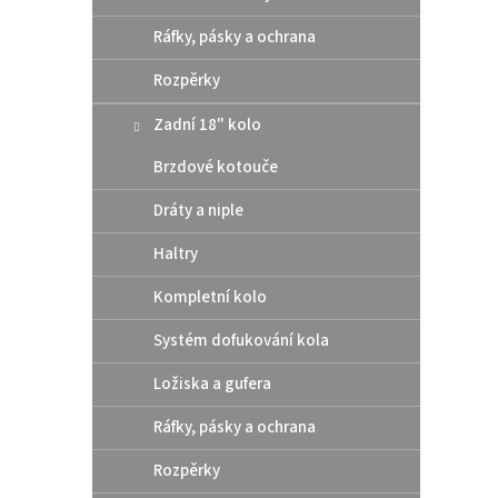
Ráfky, pásky a ochrana
Rozpěrky
Zadní 18" kolo
Brzdové kotouče
Dráty a niple
OEM n
Haltry
2011
Gas
Kompletní kolo
Systém dofukování kola
41,
Ložiska a gufera
Origin
Ráfky, pásky a ochrana
Cena z
Rozpěrky