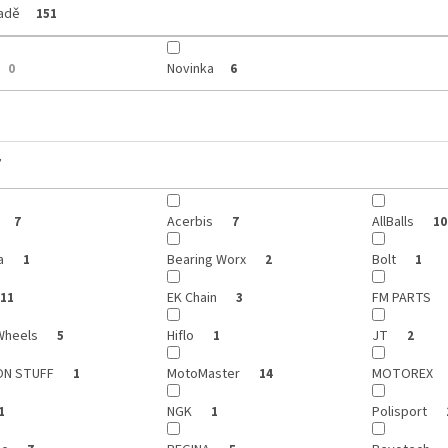
ladě
151
Novinka
0
6
y
Acerbis
AllBalls
7
7
10
a
Bearing Worx
Bolt
1
2
1
EK Chain
FM PARTS
11
3
Wheels
Hiflo
JT
5
1
2
ON STUFF
MotoMaster
MOTOREX
1
14
NGK
Polisport
1
1