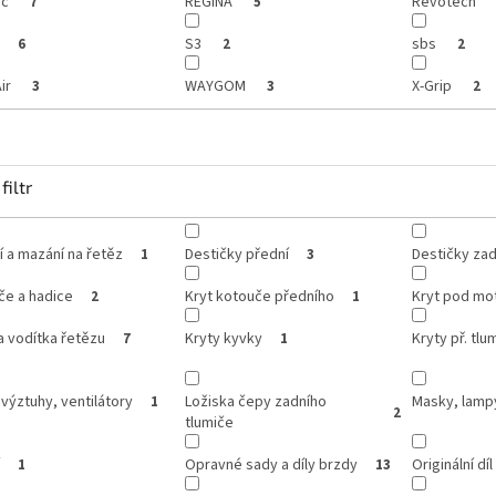
ic
REGINA
Revotech
7
5
S3
sbs
6
2
2
ir
WAYGOM
X-Grip
3
3
2
filtr
í a mazání na řetěz
Destičky přední
Destičky zad
1
3
če a hadice
Kryt kotouče předního
Kryt pod mo
2
1
a vodítka řetězu
Kryty kyvky
Kryty př. tlum
7
1
 výztuhy, ventilátory
Ložiska čepy zadního
Masky, lamp
1
2
tlumiče
Opravné sady a díly brzdy
Originální díl
1
13