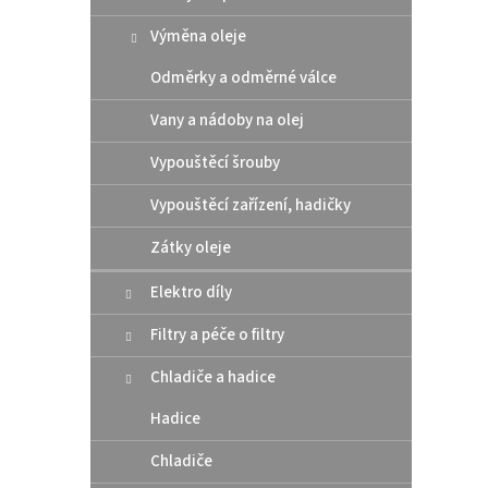
p
p
i
r
Výměna oleje
s
o
p
d
Odměrky a odměrné válce
r
u
Vany a nádoby na olej
o
k
d
t
Vypouštěcí šrouby
u
ů
Athen
k
Vypouštěcí zařízení, hadičky
pod 
t
/ Hu
ů
Zátky oleje
Elektro díly
10 
Filtry a péče o filtry
Altern
Chladiče a hadice
těsní
rozmě
Hadice
šroub
Chladiče