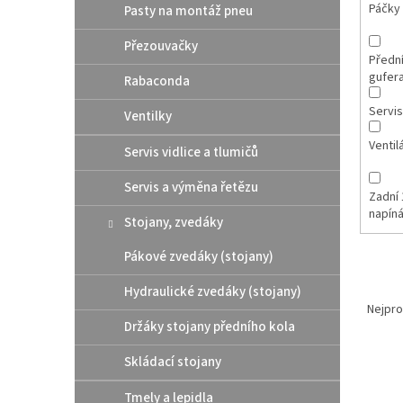
Páčky
Pasty na montáž pneu
Přezouvačky
Přední
gufer
Rabaconda
Servis
Ventilky
Ventil
Servis vidlice a tlumičů
Servis a výměna řetězu
Zadní 
napín
Stojany, zvedáky
Pákové zvedáky (stojany)
Ř
Hydraulické zvedáky (stojany)
a
Nejpro
z
Držáky stojany předního kola
e
Skládací stojany
V
n
ý
í
Tmely a lepidla