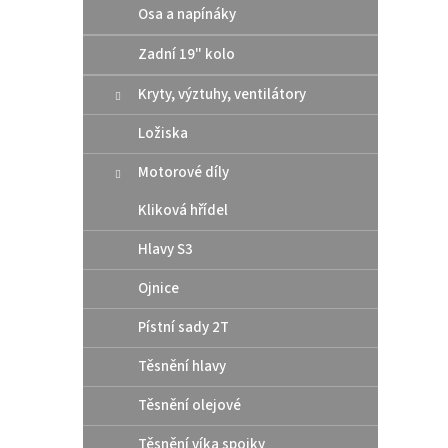
Osa a napínáky
Zadní 19" kolo
Kryty, výztuhy, ventilátory
Ložiska
Motorové díly
Kliková hřídel
Řetě
(stee
Hlavy S3
Ojnice
1
Pístní sady 2T
od
Těsnění hlavy
Řetěz 
stříbr
Těsnění olejové
112
Těsnění víka spojky