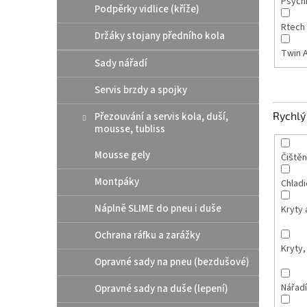
Psych
Podpěrky vidlice (kříže)
Rtech
Držáky stojany předního kola
Twin A
Sady nářadí
Servis brzdy a spojky
Rychlý 
Přezouvání a servis kola, duší,
mousse, tubliss
Mousse gely
Čištěn
Montpáky
Chladi
Náplně SLIME do pneu i duše
Kryty 
Ochrana ráfku a zarážky
Kryty,
Opravné sady na pneu (bezdušové)
Nářadí
Opravné sady na duše (lepení)