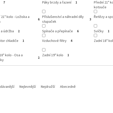
Páky brzdy a řazení
Přední 21" k
7
1
kotouče
 21" kolo - Ložiska a
Příslušenství a náhradní díly
Řetězy a sp
6
3
a
stupaček
 a údržba
Spínače a přepínače
Svíčky
2
6
1
átor chladiče
Vzduchové filtry
Zadní 18" kol
1
4
18" kolo - Osa a
Zadní 19" kolo
1
2
áky
dávanější
Nejlevnější
Nejdražší
Abecedně
Kód:
M700112018015
Kód: