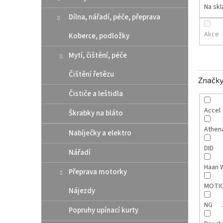
n
Na sk
e
Dílna, nářadí, péče, přeprava
l
Akce
Koberce, podložky
Mytí, čištění, péče
Čištění řetězu
Značk
Čističe a leštidla
Accel
Škrabky na bláto
Athen
Nabíječky a elektro
DID
Nářadí
Haan 
Přeprava motorky
MOTI
Nájezdy
NG
Popruhy upínací kurty