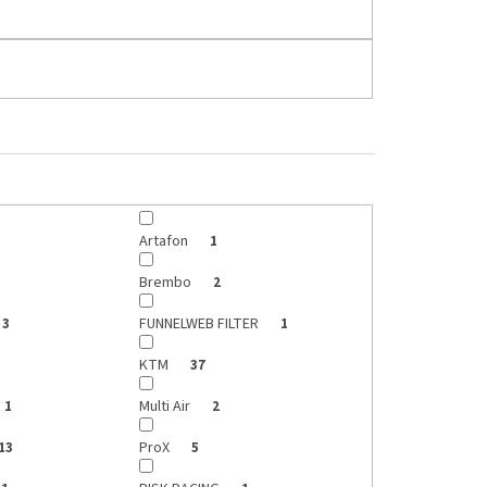
Artafon
1
Brembo
2
FUNNELWEB FILTER
3
1
KTM
37
Multi Air
1
2
ProX
13
5