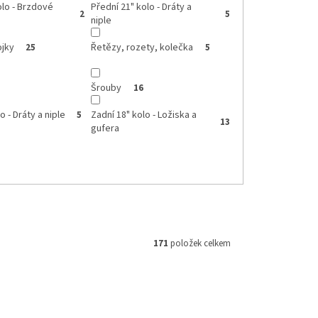
olo - Brzdové
Přední 21" kolo - Dráty a
2
5
niple
ojky
Řetězy, rozety, kolečka
25
5
Šrouby
16
o - Dráty a niple
Zadní 18" kolo - Ložiska a
5
13
gufera
171
položek celkem
M 160854
Kód:
253402-KUS