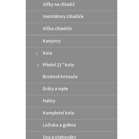
Síťky na chladič
Ventilátory chladiče
Víčka chladiče
Kanystry
Kola
Přední 21" kolo
Origi
pod v
Brzdové kotouče
Husq
Dráty a niple
Haltry
50,
Kompletní kolo
Origin
měděn
Ložiska a gufera
pod v
Osa a stahováky