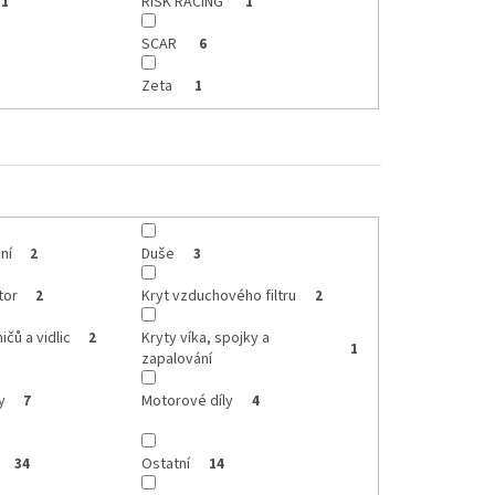
RISK RACING
1
1
SCAR
6
Zeta
1
ní
Duše
2
3
tor
Kryt vzduchového filtru
2
2
ičů a vidlic
Kryty víka, spojky a
2
1
zapalování
y
Motorové díly
7
4
Ostatní
34
14