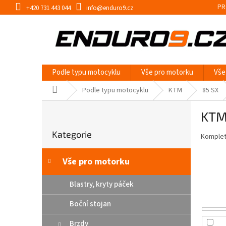
Přejít
PR
+420 731 443 044
info@enduro9.cz
na
obsah
Podle typu motocyklu
Vše pro motorku
Vše
Domů
Podle typu motocyklu
KTM
85 SX
P
KTM
o
Přeskočit
s
Kategorie
kategorie
Kompletn
t
r
a
Vše pro motorku
n
n
Blastry, kryty páček
í
Boční stojan
p
a
Brzdy