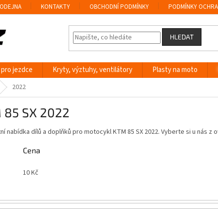
ODEJNA
KONTAKTY
OBCHODNÍ PODMÍNKY
PODMÍNKY OCHRA
HLEDAT
 pro jezdce
Kryty, výztuhy, ventilátory
Plasty na moto
2022
 85 SX 2022
í nabídka dílů a doplňků pro motocykl KTM 85 SX 2022. Vyberte si u nás 
Cena
10
Kč