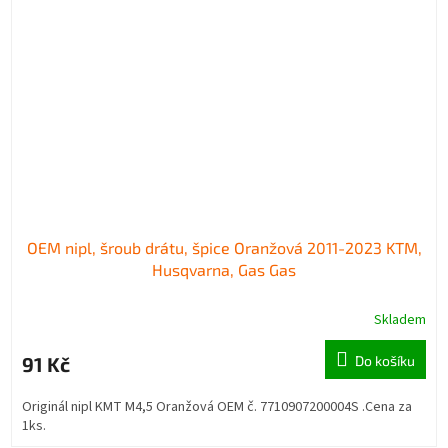
OEM nipl, šroub drátu, špice Oranžová 2011-2023 KTM,
Husqvarna, Gas Gas
Skladem
91 Kč
Do košíku
Originál nipl KMT M4,5 Oranžová OEM č. 7710907200004S .Cena za
1ks.