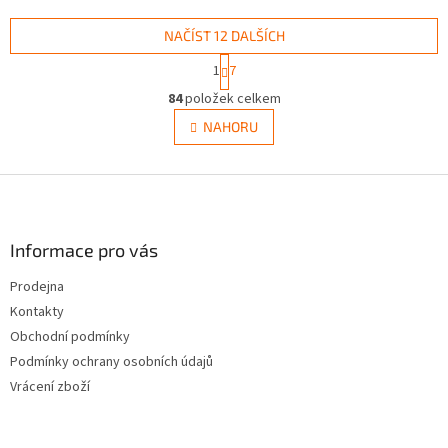
NAČÍST 12 DALŠÍCH
S
1
7
t
O
r
84
položek celkem
v
á
l
NAHORU
n
á
k
d
o
v
Z
a
á
c
á
n
í
p
í
p
a
Informace pro vás
r
t
v
Prodejna
í
k
Kontakty
y
v
Obchodní podmínky
ý
Podmínky ochrany osobních údajů
p
Vrácení zboží
i
s
u