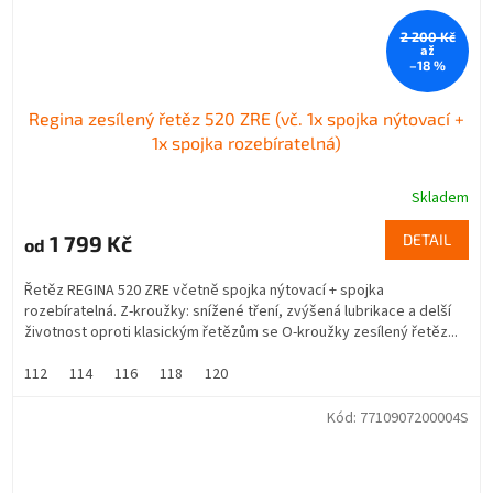
2 200 Kč
až
–18 %
Regina zesílený řetěz 520 ZRE (vč. 1x spojka nýtovací +
1x spojka rozebíratelná)
Skladem
1 799 Kč
DETAIL
od
Řetěz REGINA 520 ZRE včetně spojka nýtovací + spojka
rozebíratelná. Z-kroužky: snížené tření, zvýšená lubrikace a delší
životnost oproti klasickým řetězům se O-kroužky zesílený řetěz...
112
114
116
118
120
Kód:
7710907200004S