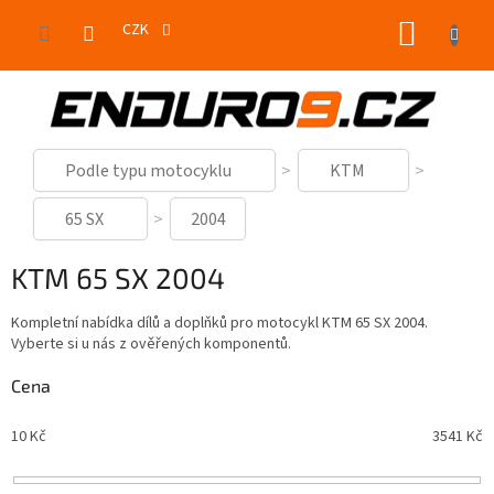
Přejít
NÁKUP
na
CZK
obsah
KOŠÍK
Podle typu motocyklu
KTM
65 SX
2004
KTM 65 SX 2004
Kompletní nabídka dílů a doplňků pro motocykl KTM 65 SX 2004.
Vyberte si u nás z ověřených komponentů.
Cena
10
Kč
3541
Kč