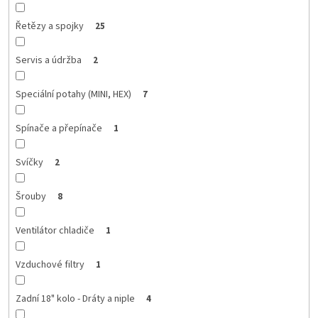
Řetězy a spojky
25
Servis a údržba
2
Speciální potahy (MINI, HEX)
7
Spínače a přepínače
1
Svíčky
2
Šrouby
8
Ventilátor chladiče
1
Vzduchové filtry
1
Zadní 18" kolo - Dráty a niple
4