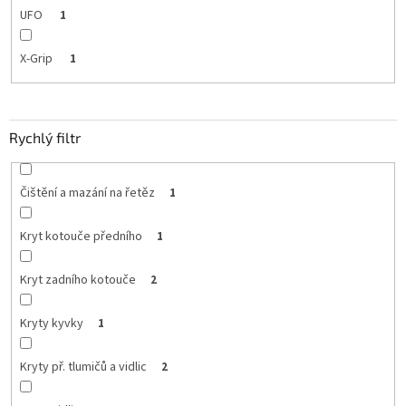
UFO
1
X-Grip
1
Rychlý filtr
Čištění a mazání na řetěz
1
Kryt kotouče předního
1
Kryt zadního kotouče
2
Kryty kyvky
1
Kryty př. tlumičů a vidlic
2