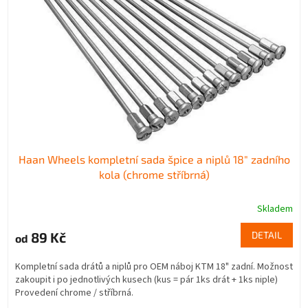
Haan Wheels kompletní sada špice a niplů 18" zadního
kola (chrome stříbrná)
Skladem
89 Kč
DETAIL
od
Kompletní sada drátů a niplů pro OEM náboj KTM 18" zadní. Možnost
zakoupit i po jednotlivých kusech (kus = pár 1ks drát + 1ks niple)
Provedení chrome / stříbrná.