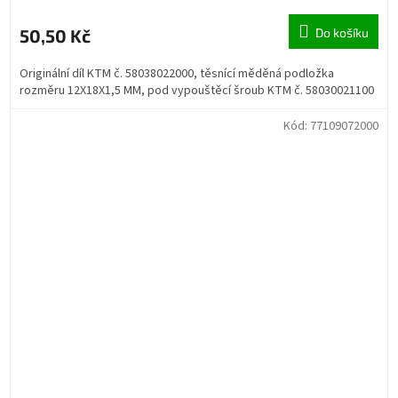
50,50 Kč
Do košíku
Originální díl KTM č. 58038022000, těsnící měděná podložka
rozměru 12X18X1,5 MM, pod vypouštěcí šroub KTM č. 58030021100
Kód:
77109072000