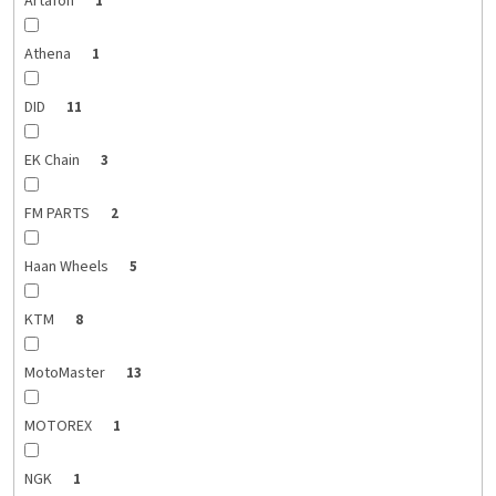
Artafon
1
Athena
1
DID
11
EK Chain
3
FM PARTS
2
Haan Wheels
5
KTM
8
MotoMaster
13
MOTOREX
1
NGK
1