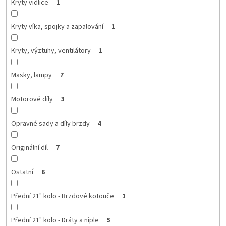
Kryty vidlice
1
Kryty víka, spojky a zapalování
1
Kryty, výztuhy, ventilátory
1
Masky, lampy
7
Motorové díly
3
Opravné sady a díly brzdy
4
Originální díl
7
Ostatní
6
Přední 21" kolo - Brzdové kotouče
1
Přední 21" kolo - Dráty a niple
5