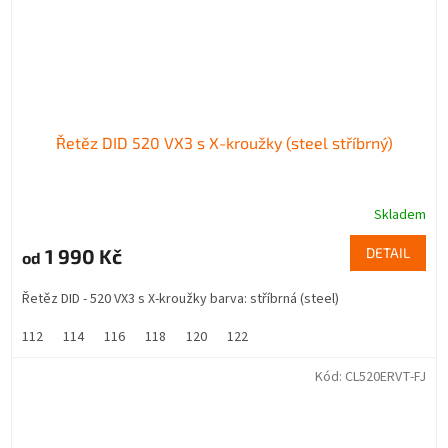
Řetěz DID 520 VX3 s X-kroužky (steel stříbrný)
Skladem
1 990 Kč
DETAIL
od
Řetěz DID - 520 VX3 s X-kroužky barva: stříbrná (steel)
112
114
116
118
120
122
Kód:
CL520ERVT-FJ