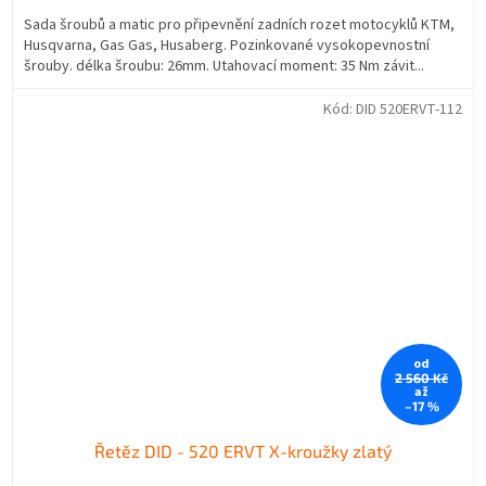
Sada šroubů a matic pro připevnění zadních rozet motocyklů KTM,
Husqvarna, Gas Gas, Husaberg. Pozinkované vysokopevnostní
šrouby. délka šroubu: 26mm. Utahovací moment: 35 Nm závit...
Kód:
DID 520ERVT-112
od
2 560 Kč
až
–17 %
Řetěz DID - 520 ERVT X-kroužky zlatý