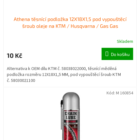
ů
Athena těsnící podložka 12X18X1,5 pod vypouštěcí
šroub oleje na KTM / Husqvarna / Gas Gas
Skladem
10 Kč
Do košíku
Alternativa k OEM dílu KTM č. 58038022000, těsnící měděná
podložka rozměru 12X18X1,5 MM, pod vypouštěcí šroub KTM
č. 58030021100
Kód:
M 160854