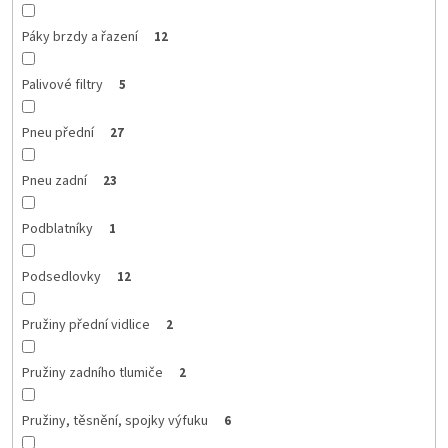
Páky brzdy a řazení
12
Palivové filtry
5
Pneu přední
27
Pneu zadní
23
Podblatníky
1
Podsedlovky
12
Pružiny přední vidlice
2
Pružiny zadního tlumiče
2
Pružiny, těsnění, spojky výfuku
6