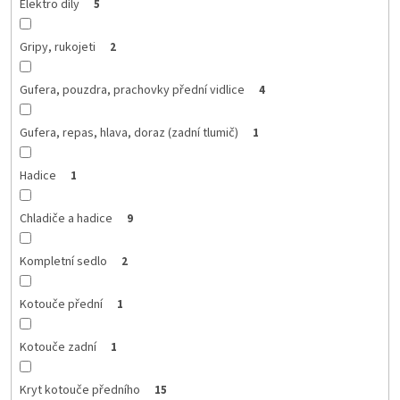
Elektro díly
5
Gripy, rukojeti
2
Gufera, pouzdra, prachovky přední vidlice
4
Gufera, repas, hlava, doraz (zadní tlumič)
1
Hadice
1
Chladiče a hadice
9
Kompletní sedlo
2
Kotouče přední
1
Kotouče zadní
1
Kryt kotouče předního
15