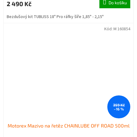
2 490 Kč
Do košíku
Bezdušový kit TUBLISS 18" Pro ráfky šíře 1,85" - 2,15"
Kód:
M 160854
359 Kč
–16 %
Motorex Mazivo na řetěz CHAINLUBE OFF ROAD 500ml