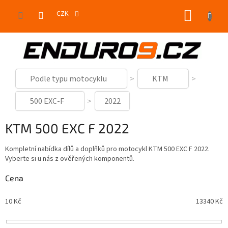
Přejít
NÁKUP
na
CZK
obsah
KOŠÍK
Podle typu motocyklu
KTM
500 EXC-F
2022
KTM 500 EXC F 2022
Kompletní nabídka dílů a doplňků pro motocykl KTM 500 EXC F 2022.
Vyberte si u nás z ověřených komponentů.
Cena
10
Kč
13340
Kč