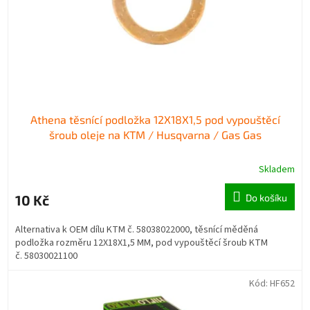
o
k
d
t
u
ů
k
t
ů
Athena těsnící podložka 12X18X1,5 pod vypouštěcí
šroub oleje na KTM / Husqvarna / Gas Gas
Skladem
10 Kč
Do košíku
Alternativa k OEM dílu KTM č. 58038022000, těsnící měděná
podložka rozměru 12X18X1,5 MM, pod vypouštěcí šroub KTM
č. 58030021100
Kód:
HF652