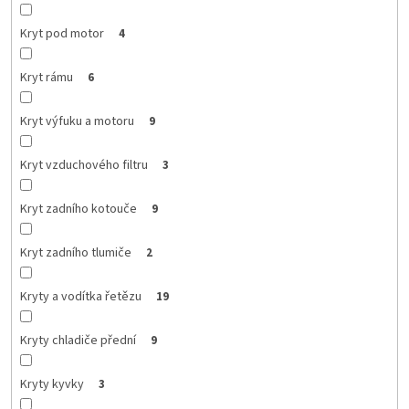
Kryt pod motor
4
Kryt rámu
6
Kryt výfuku a motoru
9
Kryt vzduchového filtru
3
Kryt zadního kotouče
9
Kryt zadního tlumiče
2
Kryty a vodítka řetězu
19
Kryty chladiče přední
9
Kryty kyvky
3