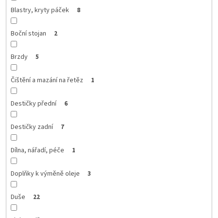
Blastry, kryty páček
8
Boční stojan
2
Brzdy
5
Čištění a mazání na řetěz
1
Destičky přední
6
Destičky zadní
7
Dílna, nářadí, péče
1
Doplňky k výměně oleje
3
Duše
22