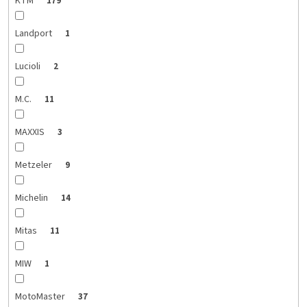
KTM
179
Landport
1
Lucioli
2
M.C.
11
MAXXIS
3
Metzeler
9
Michelin
14
Mitas
11
MIW
1
MotoMaster
37