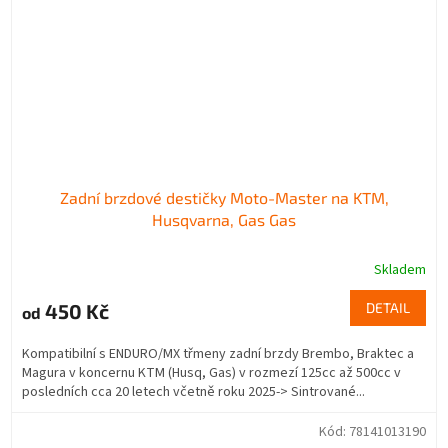
Zadní brzdové destičky Moto-Master na KTM,
Husqvarna, Gas Gas
Skladem
450 Kč
DETAIL
od
Kompatibilní s ENDURO/MX třmeny zadní brzdy Brembo, Braktec a
Magura v koncernu KTM (Husq, Gas) v rozmezí 125cc až 500cc v
posledních cca 20 letech včetně roku 2025-> Sintrované...
Kód:
78141013190