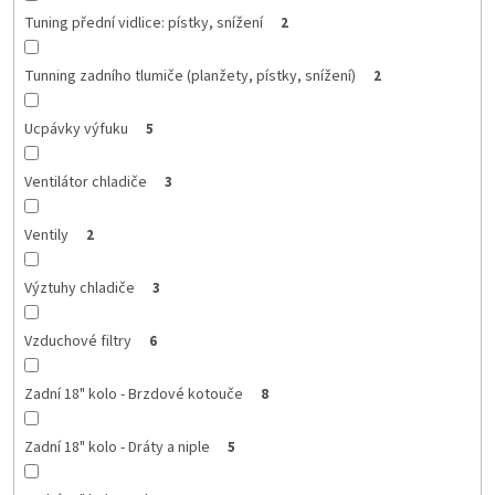
Tuning přední vidlice: pístky, snížení
2
Tunning zadního tlumiče (planžety, pístky, snížení)
2
Ucpávky výfuku
5
Ventilátor chladiče
3
Ventily
2
Výztuhy chladiče
3
Vzduchové filtry
6
Zadní 18" kolo - Brzdové kotouče
8
Zadní 18" kolo - Dráty a niple
5