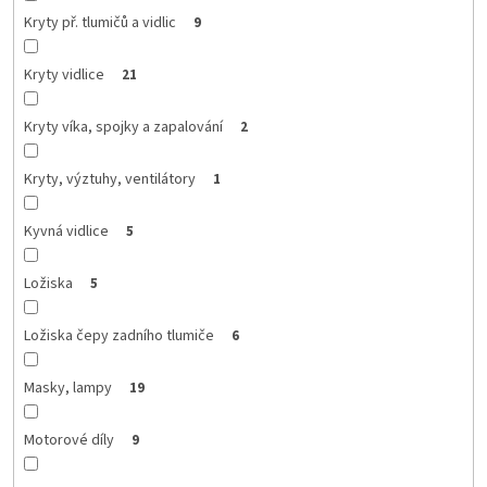
Kryty př. tlumičů a vidlic
9
Kryty vidlice
21
Kryty víka, spojky a zapalování
2
Kryty, výztuhy, ventilátory
1
Kyvná vidlice
5
Ložiska
5
Ložiska čepy zadního tlumiče
6
Masky, lampy
19
Motorové díly
9