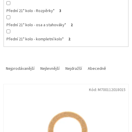
Přední 21" kolo - Rozpěrky"
3
Přední 21" kolo - osa a stahováky"
2
Přední 21" kolo - kompletní kolo"
2
Ř
a
Nejprodávanější
Nejlevnější
Nejdražší
Abecedně
z
e
V
n
Kód:
M700112018015
ý
í
p
p
i
r
s
o
p
d
r
u