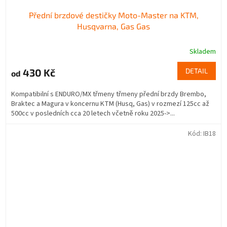
Přední brzdové destičky Moto-Master na KTM,
Husqvarna, Gas Gas
Skladem
430 Kč
DETAIL
od
Kompatibilní s ENDURO/MX třmeny třmeny přední brzdy Brembo,
Braktec a Magura v koncernu KTM (Husq, Gas) v rozmezí 125cc až
500cc v posledních cca 20 letech včetně roku 2025->...
Kód:
IB18