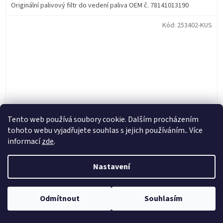
Originální palivový filtr do vedení paliva OEM č. 78141013190
Kód:
253402-KUS
Tento web používá soubory cookie. Dalším procházením
tohoto webu vyjadřujete souhlas s jejich používáním.. Více
informací
zde
.
Nastavení
Haan Wheels kompletní sada špice a niplů 18" zadního
kola (chrome stříbrná)
Odmítnout
Souhlasím
Skladem