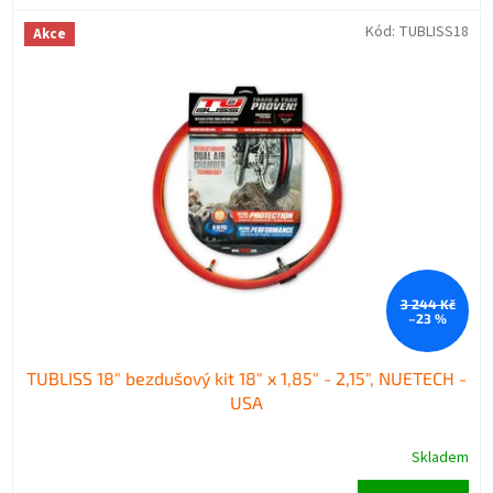
Kód:
TUBLISS18
Akce
3 244 Kč
–23 %
TUBLISS 18" bezdušový kit 18" x 1,85" - 2,15", NUETECH -
USA
Skladem