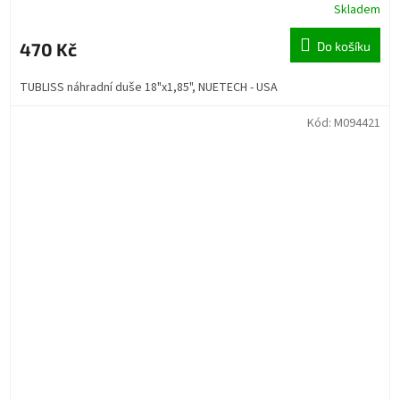
Skladem
470 Kč
Do košíku
TUBLISS náhradní duše 18"x1,85", NUETECH - USA
Kód:
M094421