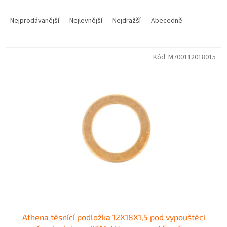
Ř
a
Nejprodávanější
Nejlevnější
Nejdražší
Abecedně
z
e
V
n
Kód:
M700112018015
ý
í
p
p
i
r
s
o
p
d
r
u
o
k
d
t
u
ů
k
t
ů
Athena těsnící podložka 12X18X1,5 pod vypouštěcí