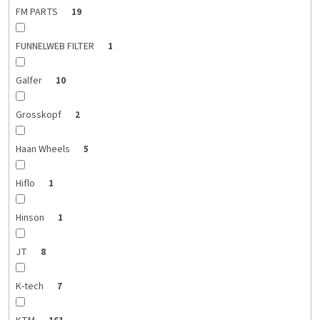
FM PARTS
19
FUNNELWEB FILTER
1
Galfer
10
Grosskopf
2
Haan Wheels
5
Hiflo
1
Hinson
1
JT
8
K-tech
7