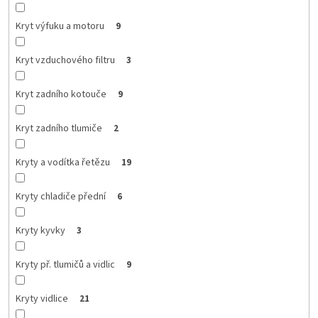
Kryt výfuku a motoru
9
Kryt vzduchového filtru
3
Kryt zadního kotouče
9
Kryt zadního tlumiče
2
Kryty a vodítka řetězu
19
Kryty chladiče přední
6
Kryty kyvky
3
Kryty př. tlumičů a vidlic
9
Kryty vidlice
21