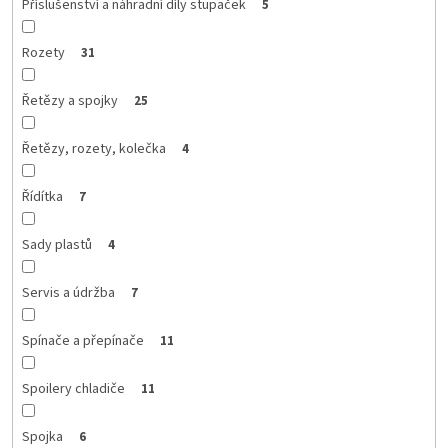
Příslušenství a náhradní díly stupaček
5
Rozety
31
Řetězy a spojky
25
Řetězy, rozety, kolečka
4
Řídítka
7
Sady plastů
4
Servis a údržba
7
Spínače a přepínače
11
Spoilery chladiče
11
Spojka
6