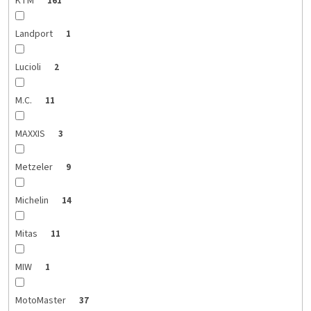
KTM
161
Landport
1
Lucioli
2
M.C.
11
MAXXIS
3
Metzeler
9
Michelin
14
Mitas
11
MIW
1
MotoMaster
37