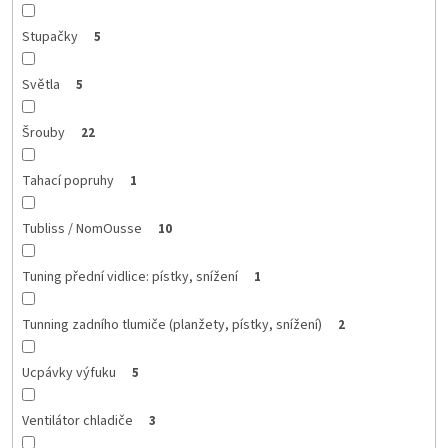
Stupačky
5
Světla
5
Šrouby
22
Tahací popruhy
1
Tubliss / NomOusse
10
Tuning přední vidlice: pístky, snížení
1
Tunning zadního tlumiče (planžety, pístky, snížení)
2
Ucpávky výfuku
5
Ventilátor chladiče
3