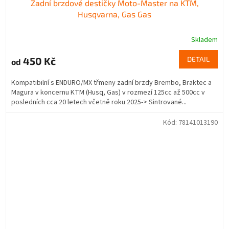
Zadní brzdové destičky Moto-Master na KTM,
Husqvarna, Gas Gas
Skladem
450 Kč
DETAIL
od
Kompatibilní s ENDURO/MX třmeny zadní brzdy Brembo, Braktec a
Magura v koncernu KTM (Husq, Gas) v rozmezí 125cc až 500cc v
posledních cca 20 letech včetně roku 2025-> Sintrované...
Kód:
78141013190