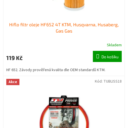
Hiflo filtr oleje HF652 4T KTM, Husqvarna, Husaberg,
Gas Gas
Skladem
119 Kč
Do košíku
HF 652. Závody prověřená kvalita dle OEM standardů KTM.
Kód:
TUBLISS18
Akce