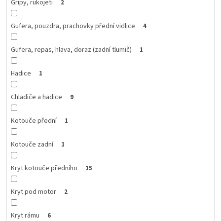
Gripy, rukojeti
2
Gufera, pouzdra, prachovky přední vidlice
4
Gufera, repas, hlava, doraz (zadní tlumič)
1
Hadice
1
Chladiče a hadice
9
Kotouče přední
1
Kotouče zadní
1
Kryt kotouče předního
15
Kryt pod motor
2
Kryt rámu
6