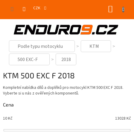
Přejít
NÁKUP
na
CZK
obsah
KOŠÍK
Podle typu motocyklu
KTM
500 EXC-F
2018
KTM 500 EXC F 2018
Kompletní nabídka dílů a doplňků pro motocykl KTM 500 EXC F 2018.
Vyberte si u nás z ověřených komponentů.
Cena
10
Kč
13028
Kč