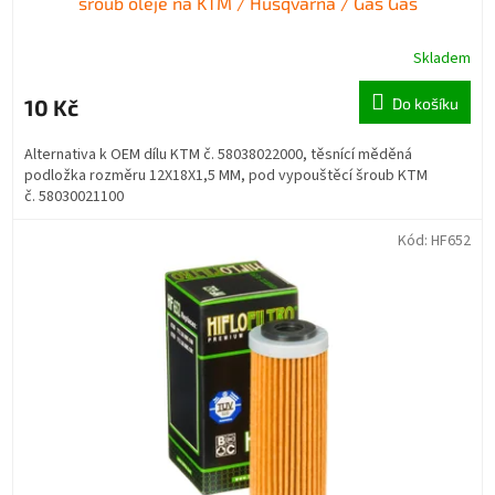
šroub oleje na KTM / Husqvarna / Gas Gas
Skladem
10 Kč
Do košíku
Alternativa k OEM dílu KTM č. 58038022000, těsnící měděná
podložka rozměru 12X18X1,5 MM, pod vypouštěcí šroub KTM
č. 58030021100
Kód:
HF652