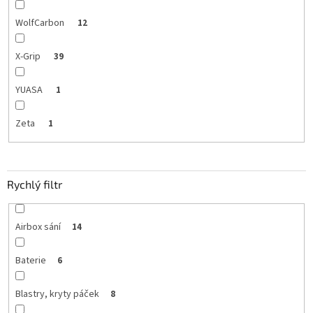
WolfCarbon
12
X-Grip
39
YUASA
1
Zeta
1
Rychlý filtr
Airbox sání
14
Baterie
6
Blastry, kryty páček
8