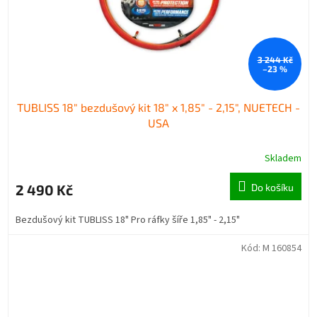
3 244 Kč
–23 %
TUBLISS 18" bezdušový kit 18" x 1,85" - 2,15", NUETECH -
USA
Skladem
2 490 Kč
Do košíku
Bezdušový kit TUBLISS 18" Pro ráfky šíře 1,85" - 2,15"
Kód:
M 160854