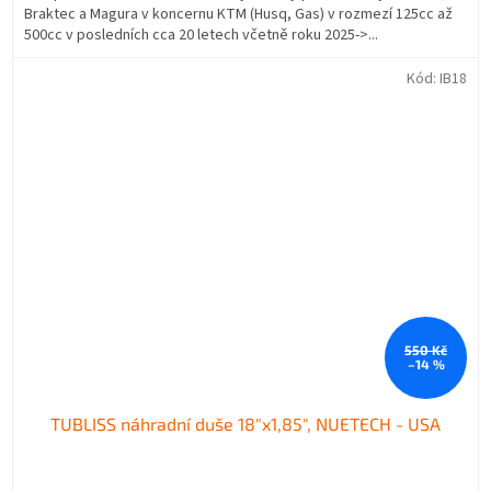
Braktec a Magura v koncernu KTM (Husq, Gas) v rozmezí 125cc až
500cc v posledních cca 20 letech včetně roku 2025->...
Kód:
IB18
550 Kč
–14 %
TUBLISS náhradní duše 18"x1,85", NUETECH - USA