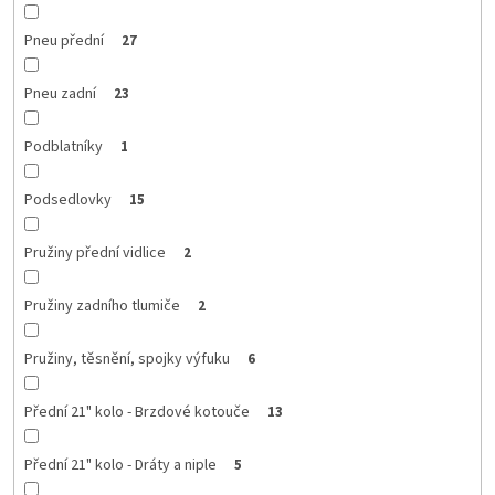
Pneu přední
27
Pneu zadní
23
Podblatníky
1
Podsedlovky
15
Pružiny přední vidlice
2
Pružiny zadního tlumiče
2
Pružiny, těsnění, spojky výfuku
6
Přední 21" kolo - Brzdové kotouče
13
Přední 21" kolo - Dráty a niple
5