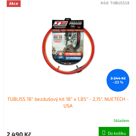
Kód:
TUBLISS18
Akce
3 244 Kč
–23 %
TUBLISS 18" bezdušový kit 18" x 1,85" - 2,15", NUETECH -
USA
Skladem
2 490 Kč
Do košíku