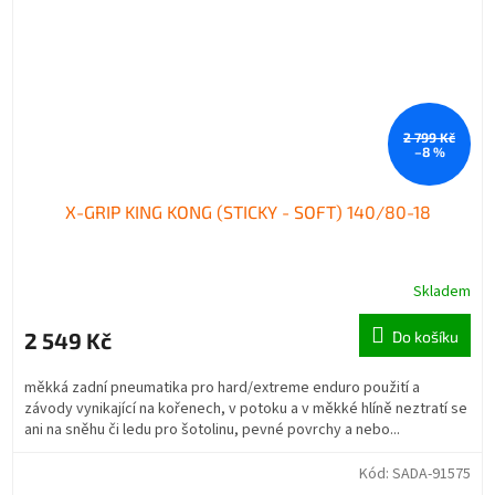
2 799 Kč
–8 %
X-GRIP KING KONG (STICKY - SOFT) 140/80-18
Skladem
2 549 Kč
Do košíku
měkká zadní pneumatika pro hard/extreme enduro použití a
závody vynikající na kořenech, v potoku a v měkké hlíně neztratí se
ani na sněhu či ledu pro šotolinu, pevné povrchy a nebo...
Kód:
SADA-91575