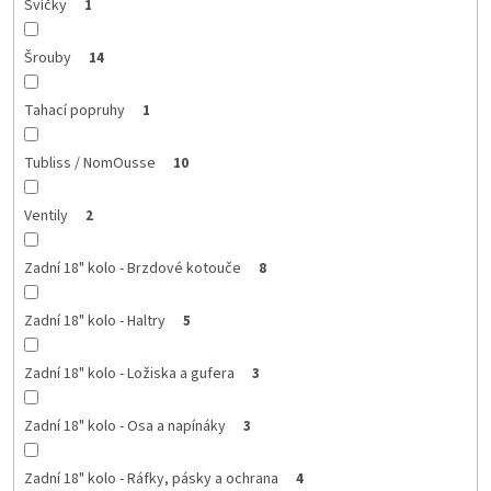
Svíčky
1
Šrouby
14
Tahací popruhy
1
Tubliss / NomOusse
10
Ventily
2
Zadní 18" kolo - Brzdové kotouče
8
Zadní 18" kolo - Haltry
5
Zadní 18" kolo - Ložiska a gufera
3
Zadní 18" kolo - Osa a napínáky
3
Zadní 18" kolo - Ráfky, pásky a ochrana
4