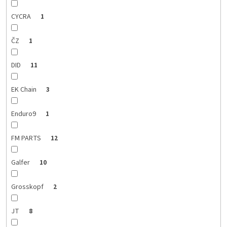
CYCRA
1
ČZ
1
DID
11
EK Chain
3
Enduro9
1
FM PARTS
12
Galfer
10
Grosskopf
2
JT
8