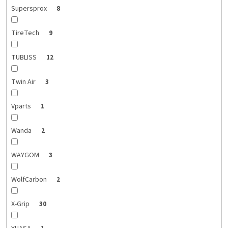
Supersprox
8
TireTech
9
TUBLISS
12
Twin Air
3
Vparts
1
Wanda
2
WAYGOM
3
WolfCarbon
2
X-Grip
30