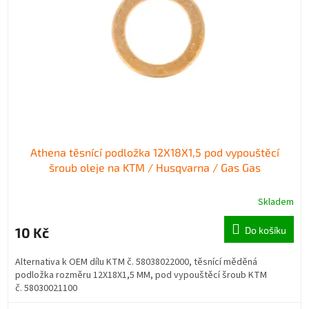
p
d
r
u
o
k
d
t
u
ů
k
t
ů
Athena těsnící podložka 12X18X1,5 pod vypouštěcí
šroub oleje na KTM / Husqvarna / Gas Gas
Skladem
10 Kč
Do košíku
Alternativa k OEM dílu KTM č. 58038022000, těsnící měděná
podložka rozměru 12X18X1,5 MM, pod vypouštěcí šroub KTM
č. 58030021100