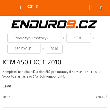
Přejít
NÁKUP
na
CZK
obsah
KOŠÍK
Podle typu motocyklu
KTM
450 EXC-F
2010
KTM 450 EXC F 2010
Kompletní nabídka dílů a doplňků pro motocykl KTM 450 EXC F 2010.
Vyberte si u nás z ověřených komponentů.
Cena
10
Kč
6943
Kč