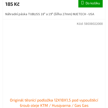
185 Kč
Do košíku
Náhradní páska TUBLISS 18" a 19" (šířka 27mm) NUETECH - USA
Kód:
58038022000
Originál těsnící podložka 12X18X1,5 pod vypouštěcí
šroub oleje KTM / Husqvarna / Gas Gas