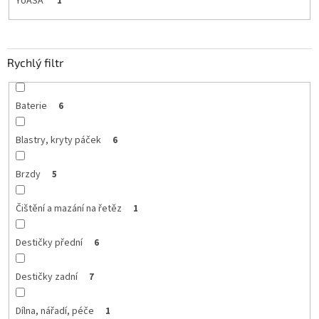
YUASA
1
Rychlý filtr
Baterie
6
Blastry, kryty páček
6
Brzdy
5
Čištění a mazání na řetěz
1
Destičky přední
6
Destičky zadní
7
Dílna, nářadí, péče
1