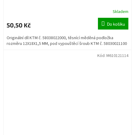
Skladem
50,50 Kč
Do košíku
Originální díl KTM č. 58038022000, těsnící měděná podložka
rozměru 12X18X1,5 MM, pod vypouštěcí šroub KTM č. 58030021100
Kód:
M610121114