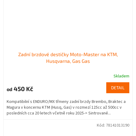
Zadní brzdové destičky Moto-Master na KTM,
Husqvarna, Gas Gas
Skladem
450 Kč
DETAIL
od
Kompatibilní s ENDURO/MX třmeny zadní brzdy Brembo, Braktec a
Magura v koncernu KTM (Husq, Gas) v rozmezí 125cc až 500cc v
posledních cca 20 letech včetně roku 2025-> Sintrované...
Kód:
78141013190