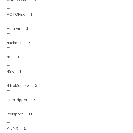
MotoMaster
37
MOTOREX
1
Multi Air
1
Nachman
2
NG
1
NGK
1
NitroMousse
2
OneGripper
2
Polisport
11
ProMX
2