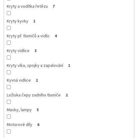
Kryty a vodítka řetězu
7
Kryty kyvky
1
Kryty př. tlumičů a vidlic
4
Kryty vidlice
3
Kryty víka, spojky a zapalování
1
Kyvná vidlice
2
Ložiska čepy zadního tlumiče
2
Masky, lampy
5
Motorové díly
6