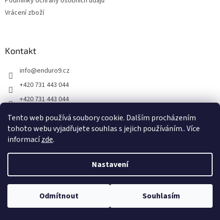
Podmínky ochrany osobních údajů
p
Vrácení zboží
i
s
u
Kontakt
info
@
enduro9.cz
+420 731 443 044
+420 731 443 044
ENDURO9.CZ Vše pro enduro
Tento web používá soubory cookie. Dalším procházením
tohoto webu vyjadřujete souhlas s jejich používáním.. Více
informací
zde
.
Adresa prodejny
Požárnická 182/19, Šumbark
Nastavení
736 01 Havířov
Odmítnout
Souhlasím