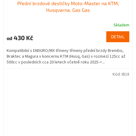
Přední brzdové destičky Moto-Master na KTM,
Husqvarna, Gas Gas
Skladem
430 Kč
DETAIL
od
Kompatibilní s ENDURO/MX třmeny třmeny přední brzdy Brembo,
Braktec a Magura v koncernu KTM (Husq, Gas) v rozmezí 125cc až
500cc v posledních cca 20 letech včetně roku 2025->...
Kód:
IB18