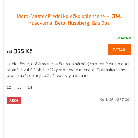
Moto-Master Přední kolečko odlehčené – KTM,
Husqvarna, Beta, Husaberg, Gas Gas
Skladem
355 Kč
DETAIL
od
Odlehčené, drážkované. Určeno do náročných podmínek. Po obou
stranách zubů čistící drážky pro odvod nečistot. Optimalizovaný
profil zubů pro nejlepší převod síly a dlouhou...
12
13
14
Kód:
XG-2877-001
Akce