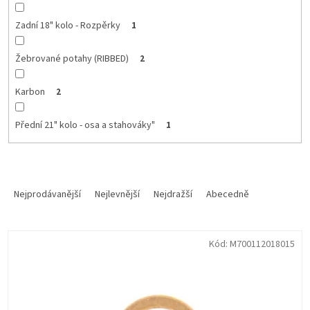
Zadní 18" kolo - Rozpěrky
1
Žebrované potahy (RIBBED)
2
Karbon
2
Přední 21" kolo - osa a stahováky"
1
Ř
a
Nejprodávanější
Nejlevnější
Nejdražší
Abecedně
z
e
V
n
Kód:
M700112018015
ý
í
p
p
i
r
s
o