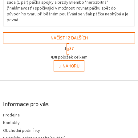
sada (1 pár) páčka spojky a brzdy Brembo "nerozbitná"
("nelámavost") spočívající v možnosti rovnat páčku zpět do
původního tvaru při běžném používání se však páčka neohýbá a je
pevná
NAČÍST 12 DALŠÍCH
S
1
37
t
O
r
438
položek celkem
v
á
l
NAHORU
n
á
k
d
o
v
Z
a
á
c
á
n
í
p
í
p
a
Informace pro vás
r
t
v
Prodejna
í
k
Kontakty
y
v
Obchodní podmínky
ý