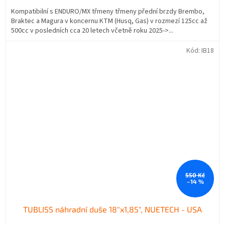
Kompatibilní s ENDURO/MX třmeny třmeny přední brzdy Brembo,
Braktec a Magura v koncernu KTM (Husq, Gas) v rozmezí 125cc až
500cc v posledních cca 20 letech včetně roku 2025->...
Kód:
IB18
550 Kč
–14 %
TUBLISS náhradní duše 18"x1,85", NUETECH - USA