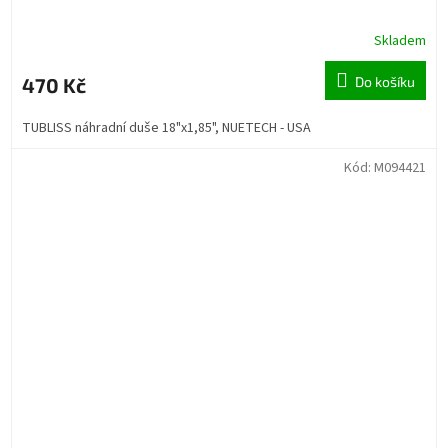
Skladem
470 Kč
Do košíku
TUBLISS náhradní duše 18"x1,85", NUETECH - USA
Kód:
M094421