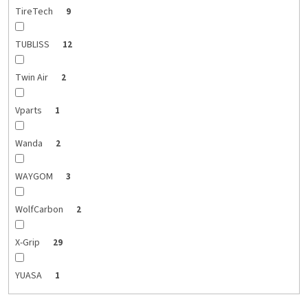
TireTech
9
TUBLISS
12
Twin Air
2
Vparts
1
Wanda
2
WAYGOM
3
WolfCarbon
2
X-Grip
29
YUASA
1