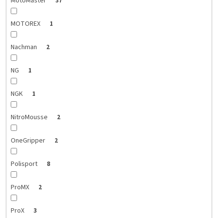
MotoMaster
37
MOTOREX
1
Nachman
2
NG
1
NGK
1
NitroMousse
2
OneGripper
2
Polisport
8
ProMX
2
ProX
3