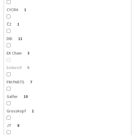
CYCRA
1
ČZ
1
DID
11
EK Chain
3
Enduro9
0
FM PARTS
7
Galfer
10
Grosskopf
2
JT
8