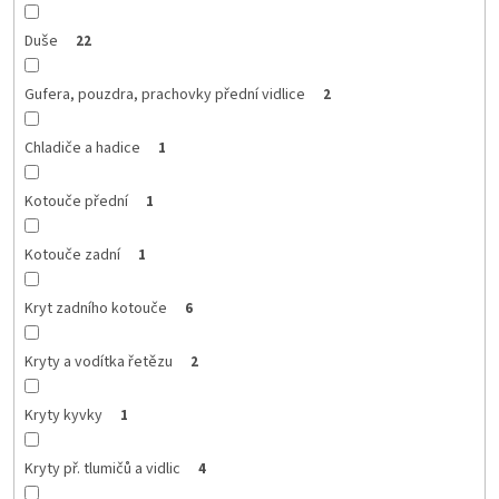
Duše
22
Gufera, pouzdra, prachovky přední vidlice
2
Chladiče a hadice
1
Kotouče přední
1
Kotouče zadní
1
Kryt zadního kotouče
6
Kryty a vodítka řetězu
2
Kryty kyvky
1
Kryty př. tlumičů a vidlic
4