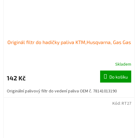
Originál filtr do hadičky paliva KTM,Husqvarna, Gas Gas
Skladem
142 Kč
Do košíku
Originální palivový filtr do vedení paliva OEM č. 78141013190
Kód:
RT27