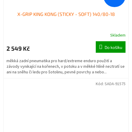
X-GRIP KING KONG (STICKY - SOFT) 140/80-18
Skladem
2 549 Kč
Do košíku
měkká zadní pneumatika pro hard/extreme enduro použití a
závody vynikající na kořenech, v potoku a v měkké hlíně neztratí se
ani na sněhu či ledu pro šotolinu, pevné povrchy a nebo...
Kód:
SADA-91575