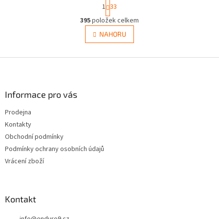
S
1
33
t
O
r
395
položek celkem
v
á
l
NAHORU
n
á
k
d
o
v
Z
a
á
c
á
n
í
p
í
p
a
Informace pro vás
r
t
v
Prodejna
í
k
Kontakty
y
v
Obchodní podmínky
ý
Podmínky ochrany osobních údajů
p
Vrácení zboží
i
s
u
Kontakt
info
@
enduro9.cz