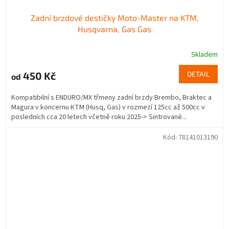
Zadní brzdové destičky Moto-Master na KTM,
Husqvarna, Gas Gas
Skladem
450 Kč
DETAIL
od
Kompatibilní s ENDURO/MX třmeny zadní brzdy Brembo, Braktec a
Magura v koncernu KTM (Husq, Gas) v rozmezí 125cc až 500cc v
posledních cca 20 letech včetně roku 2025-> Sintrované...
Kód:
78141013190