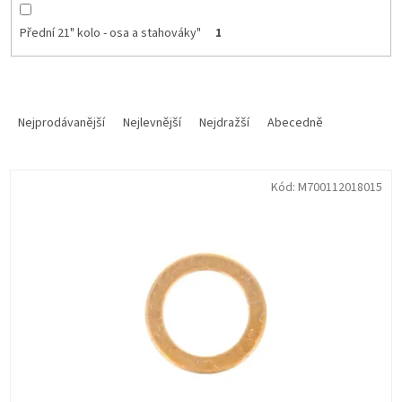
Přední 21" kolo - osa a stahováky"
1
Ř
a
Nejprodávanější
Nejlevnější
Nejdražší
Abecedně
z
e
V
n
Kód:
M700112018015
ý
í
p
p
i
r
s
o
p
d
r
u
o
k
d
t
u
ů
k
t