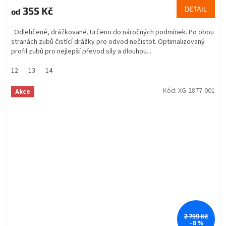
355 Kč
DETAIL
od
Odlehčené, drážkované. Určeno do náročných podmínek. Po obou
stranách zubů čistící drážky pro odvod nečistot. Optimalizovaný
profil zubů pro nejlepší převod síly a dlouhou...
12
13
14
Kód:
XG-2877-001
Akce
2 799 Kč
–8 %