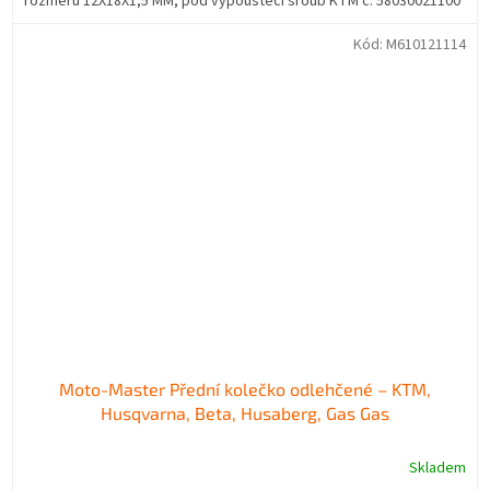
rozměru 12X18X1,5 MM, pod vypouštěcí šroub KTM č. 58030021100
Kód:
M610121114
Moto-Master Přední kolečko odlehčené – KTM,
Husqvarna, Beta, Husaberg, Gas Gas
Skladem