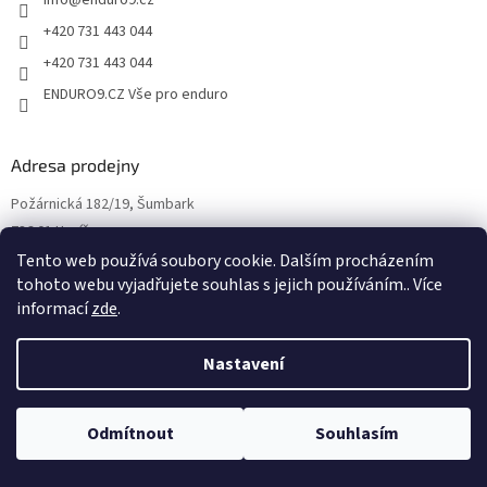
+420 731 443 044
+420 731 443 044
ENDURO9.CZ Vše pro enduro
Adresa prodejny
Požárnická 182/19, Šumbark
736 01 Havířov
Tento web používá soubory cookie. Dalším procházením
tohoto webu vyjadřujete souhlas s jejich používáním.. Více
informací
zde
.
Nastavení
Odmítnout
Souhlasím
Otvírací doba