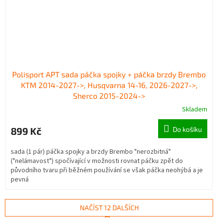
Polisport APT sada páčka spojky + páčka brzdy Brembo
KTM 2014-2027->, Husqvarna 14-16, 2026-2027->,
Sherco 2015-2024->
Skladem
899 Kč
Do košíku
sada (1 pár) páčka spojky a brzdy Brembo "nerozbitná"
("nelámavost") spočívající v možnosti rovnat páčku zpět do
původního tvaru při běžném používání se však páčka neohýbá a je
pevná
NAČÍST 12 DALŠÍCH