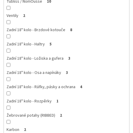
Tubliss / NomOusse
10
Ventily
2
Zadní 18" kolo - Brzdové kotouče
8
Zadní 18" kolo - Haltry
5
Zadní 18" kolo - Ložiska a gufera
3
Zadní 18" kolo - Osa a napínáky
3
Zadní 18" kolo - Ráfky, pásky a ochrana
4
Zadní 18" kolo - Rozpěrky
1
Žebrované potahy (RIBBED)
2
Karbon
2