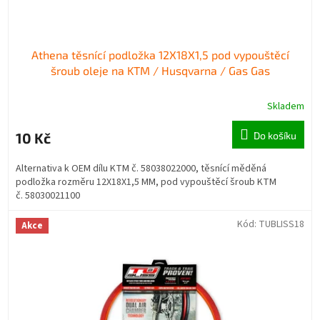
ů
Athena těsnící podložka 12X18X1,5 pod vypouštěcí
šroub oleje na KTM / Husqvarna / Gas Gas
Skladem
10 Kč
Do košíku
Alternativa k OEM dílu KTM č. 58038022000, těsnící měděná
podložka rozměru 12X18X1,5 MM, pod vypouštěcí šroub KTM
č. 58030021100
Kód:
TUBLISS18
Akce