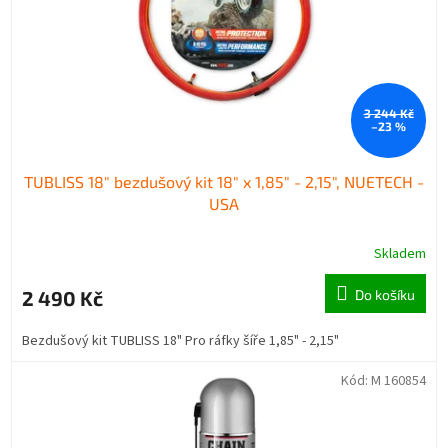
3 244 Kč
–23 %
TUBLISS 18" bezdušový kit 18" x 1,85" - 2,15", NUETECH -
USA
Skladem
2 490 Kč
Do košíku
Bezdušový kit TUBLISS 18" Pro ráfky šíře 1,85" - 2,15"
Kód:
M 160854