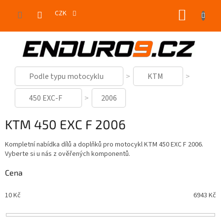
Přejít
NÁKUP
na
CZK
obsah
KOŠÍK
Podle typu motocyklu
KTM
450 EXC-F
2006
KTM 450 EXC F 2006
Kompletní nabídka dílů a doplňků pro motocykl KTM 450 EXC F 2006.
Vyberte si u nás z ověřených komponentů.
Cena
10
Kč
6943
Kč