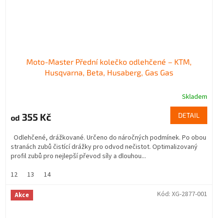
Moto-Master Přední kolečko odlehčené – KTM,
Husqvarna, Beta, Husaberg, Gas Gas
Skladem
355 Kč
DETAIL
od
Odlehčené, drážkované. Určeno do náročných podmínek. Po obou
stranách zubů čistící drážky pro odvod nečistot. Optimalizovaný
profil zubů pro nejlepší převod síly a dlouhou...
12
13
14
Kód:
XG-2877-001
Akce