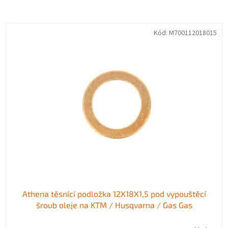
z
e
V
n
Kód:
M700112018015
ý
í
p
p
i
r
s
o
p
d
r
u
o
k
d
t
u
ů
k
t
ů
Athena těsnící podložka 12X18X1,5 pod vypouštěcí
šroub oleje na KTM / Husqvarna / Gas Gas