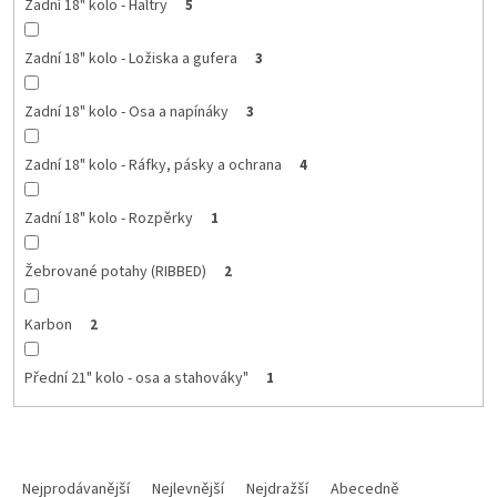
Zadní 18" kolo - Haltry
5
Zadní 18" kolo - Ložiska a gufera
3
Zadní 18" kolo - Osa a napínáky
3
Zadní 18" kolo - Ráfky, pásky a ochrana
4
Zadní 18" kolo - Rozpěrky
1
Žebrované potahy (RIBBED)
2
Karbon
2
Přední 21" kolo - osa a stahováky"
1
Ř
a
Nejprodávanější
Nejlevnější
Nejdražší
Abecedně