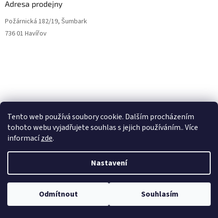
Adresa prodejny
Požárnická 182/19, Šumbark
736 01 Havířov
Tento web používá soubory cookie. Dalším procházením
tohoto webu vyjadřujete souhlas s jejich používáním.. Více
informací
zde
.
Otvírací doba
Pondělí – Pátek
Nastavení
9:00 – 17:00
Odmítnout
Souhlasím