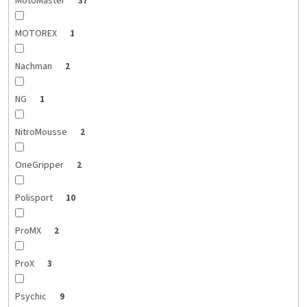
MotoMaster
37
MOTOREX
1
Nachman
2
NG
1
NitroMousse
2
OneGripper
2
Polisport
10
ProMX
2
ProX
3
Psychic
9