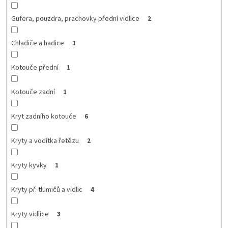
Gufera, pouzdra, prachovky přední vidlice
2
Chladiče a hadice
1
Kotouče přední
1
Kotouče zadní
1
Kryt zadního kotouče
6
Kryty a vodítka řetězu
2
Kryty kyvky
1
Kryty př. tlumičů a vidlic
4
Kryty vidlice
3