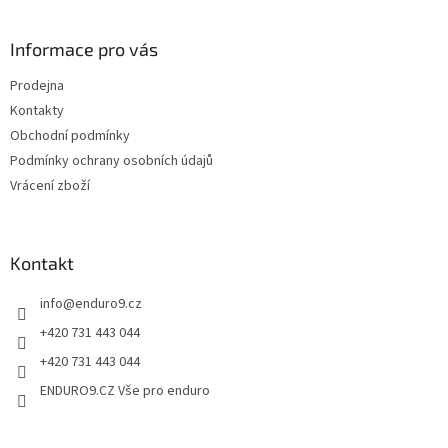
c
á
n
í
p
í
p
a
Informace pro vás
r
t
v
Prodejna
í
k
Kontakty
y
v
Obchodní podmínky
ý
Podmínky ochrany osobních údajů
p
Vrácení zboží
i
s
u
Kontakt
info
@
enduro9.cz
+420 731 443 044
+420 731 443 044
ENDURO9.CZ Vše pro enduro