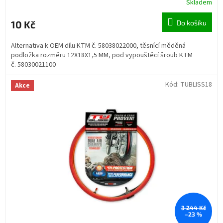
Skladem
10 Kč
Do košíku
Alternativa k OEM dílu KTM č. 58038022000, těsnící měděná
podložka rozměru 12X18X1,5 MM, pod vypouštěcí šroub KTM
č. 58030021100
Kód:
TUBLISS18
Akce
3 244 Kč
–23 %