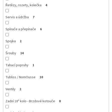
Řetězy, rozety, kolečka
4
Servis a údržba
7
Spínače a přepínače
6
Spojka
2
Šrouby
14
Tahací popruhy
1
Tubliss / NomOusse
10
Ventily
2
Zadní 18" kolo - Brzdové kotouče
8