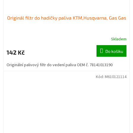
Originál filtr do hadičky paliva KTM,Husqvarna, Gas Gas
Skladem
142 Kč
Do košíku
Originální palivový filtr do vedení paliva OEM č. 78141013190
Kód:
M610121114