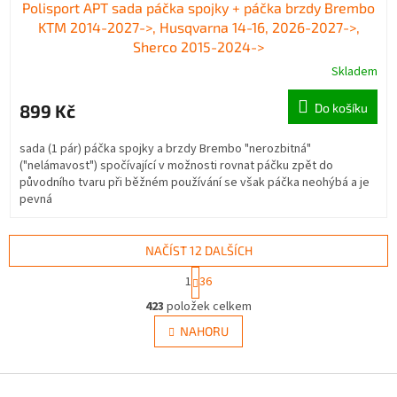
Polisport APT sada páčka spojky + páčka brzdy Brembo
KTM 2014-2027->, Husqvarna 14-16, 2026-2027->,
Sherco 2015-2024->
Skladem
899 Kč
Do košíku
sada (1 pár) páčka spojky a brzdy Brembo "nerozbitná"
("nelámavost") spočívající v možnosti rovnat páčku zpět do
původního tvaru při běžném používání se však páčka neohýbá a je
pevná
NAČÍST 12 DALŠÍCH
S
1
36
t
O
r
423
položek celkem
v
á
l
NAHORU
n
á
k
d
o
v
Z
a
á