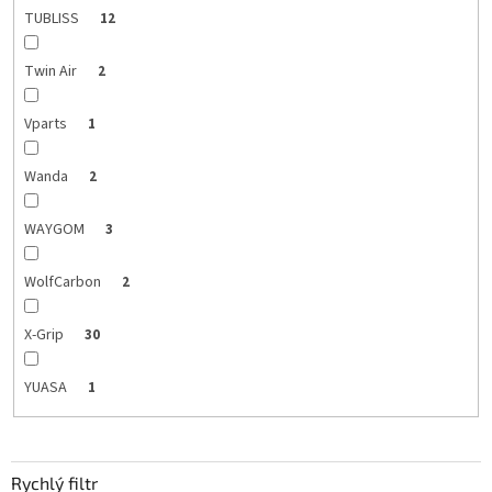
TUBLISS
12
Twin Air
2
Vparts
1
Wanda
2
WAYGOM
3
WolfCarbon
2
X-Grip
30
YUASA
1
Rychlý filtr