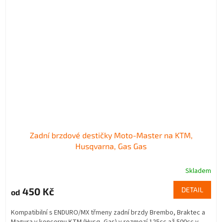
Zadní brzdové destičky Moto-Master na KTM,
Husqvarna, Gas Gas
Skladem
450 Kč
DETAIL
od
Kompatibilní s ENDURO/MX třmeny zadní brzdy Brembo, Braktec a
Magura v koncernu KTM (Husq, Gas) v rozmezí 125cc až 500cc v