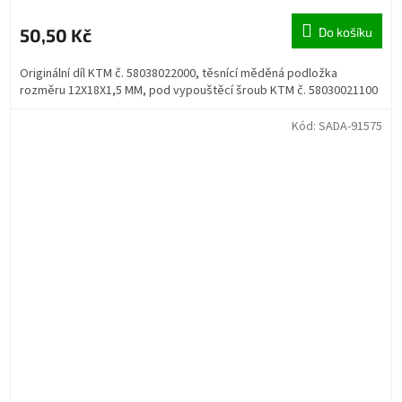
50,50 Kč
Do košíku
Originální díl KTM č. 58038022000, těsnící měděná podložka
rozměru 12X18X1,5 MM, pod vypouštěcí šroub KTM č. 58030021100
Kód:
SADA-91575