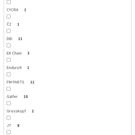
CYCRA
1
ČZ
1
DID
11
EK Chain
3
Enduro9
1
FM PARTS
12
Galfer
10
Grosskopf
2
JT
8