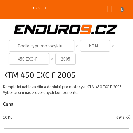
Přejít
NÁKUP
na
CZK
obsah
KOŠÍK
Podle typu motocyklu
KTM
450 EXC-F
2005
KTM 450 EXC F 2005
Kompletní nabídka dílů a doplňků pro motocykl KTM 450 EXC F 2005.
Vyberte si u nás z ověřených komponentů.
Cena
10
Kč
6943
Kč