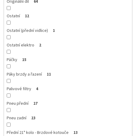
Originální díl
64
Ostatní
12
Ostatní (přední vidlice)
1
Ostatní elektro
2
Páčky
15
Páky brzdy a řazení
11
Palivové filtry
4
Pneu přední
27
Pneu zadní
23
Přední 21" kolo - Brzdové kotouče
13