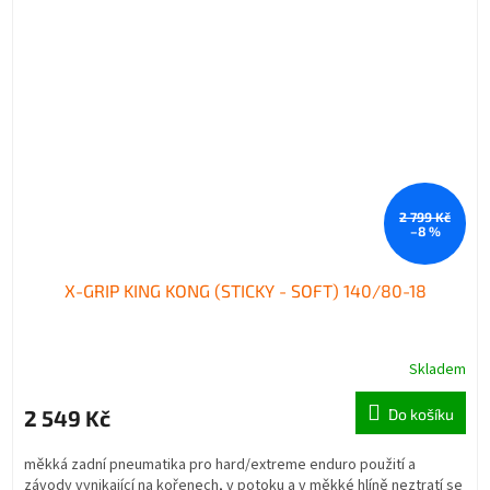
2 799 Kč
–8 %
X-GRIP KING KONG (STICKY - SOFT) 140/80-18
Skladem
2 549 Kč
Do košíku
měkká zadní pneumatika pro hard/extreme enduro použití a
závody vynikající na kořenech, v potoku a v měkké hlíně neztratí se