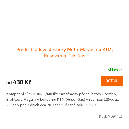
Přední brzdové destičky Moto-Master na KTM,
Husqvarna, Gas Gas
Skladem
430 Kč
DETAIL
od
Kompatibilní s ENDURO/MX třmeny třmeny přední brzdy Brembo,
Braktec a Magura v koncernu KTM (Husq, Gas) v rozmezí 125cc až
500cc v posledních cca 20 letech včetně roku 2025->...
Kód:
M094421