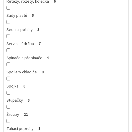
Řetězy, rozety, kolečka
6
Sady plastů
5
Sedla a potahy
3
Servis a údržba
7
Spínače a přepínače
9
Spoilery chladiče
8
Spojka
6
Stupačky
5
Šrouby
21
Tahací popruhy
1