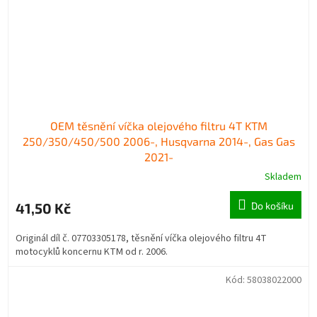
OEM těsnění víčka olejového filtru 4T KTM
250/350/450/500 2006-, Husqvarna 2014-, Gas Gas
2021-
Skladem
41,50 Kč
Do košíku
Originál díl č. 07703305178, těsnění víčka olejového filtru 4T
motocyklů koncernu KTM od r. 2006.
Kód:
58038022000