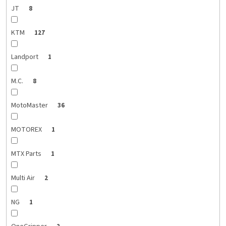
JT
8
KTM
127
Landport
1
M.C.
8
MotoMaster
36
MOTOREX
1
MTX Parts
1
Multi Air
2
NG
1