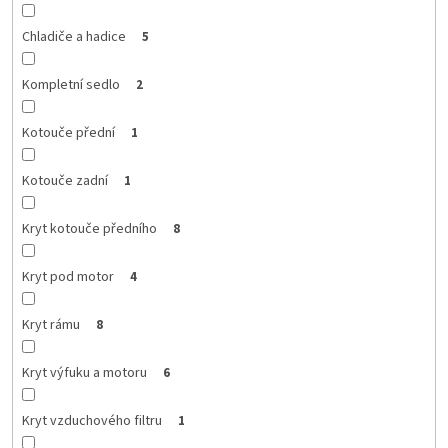
Chladiče a hadice
5
Kompletní sedlo
2
Kotouče přední
1
Kotouče zadní
1
Kryt kotouče předního
8
Kryt pod motor
4
Kryt rámu
8
Kryt výfuku a motoru
6
Kryt vzduchového filtru
1