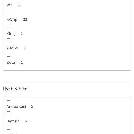
WP
1
X-Grip
22
Xtrig
1
YUASA
1
Zeta
2
Rychlý filtr
Airbox sání
2
Baterie
6