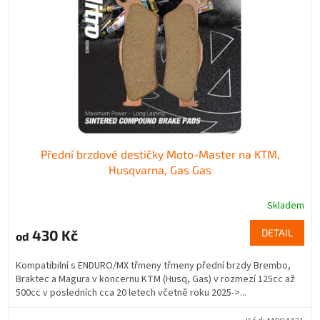
Přední brzdové destičky Moto-Master na KTM,
Husqvarna, Gas Gas
Skladem
430 Kč
DETAIL
od
Kompatibilní s ENDURO/MX třmeny třmeny přední brzdy Brembo,
Braktec a Magura v koncernu KTM (Husq, Gas) v rozmezí 125cc až
500cc v posledních cca 20 letech včetně roku 2025->...