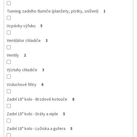
Tunning zadního tlumiče (planžety, pístky, snížení)
1
Ucpávky výfuku
5
Ventilátor chladiče
3
Ventily
2
Výztuhy chladiče
3
Vzduchové filtry
4
Zadní 18" kolo - Brzdové kotouče
8
Zadní 18" kolo - Dráty a niple
5
Zadní 18" kolo - Ložiska a gufera
5