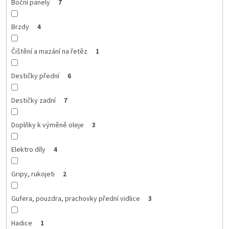
Boční panely
7
Brzdy
4
Čištění a mazání na řetěz
1
Destičky přední
6
Destičky zadní
7
Doplňky k výměně oleje
3
Elektro díly
4
Gripy, rukojeti
2
Gufera, pouzdra, prachovky přední vidlice
3
Hadice
1