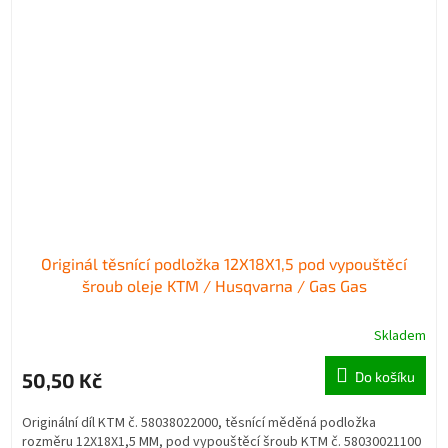
Originál těsnící podložka 12X18X1,5 pod vypouštěcí
šroub oleje KTM / Husqvarna / Gas Gas
Skladem
50,50 Kč
Do košíku
Originální díl KTM č. 58038022000, těsnící měděná podložka
rozměru 12X18X1,5 MM, pod vypouštěcí šroub KTM č. 58030021100