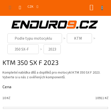
Přejít
NÁKUP
na
CZK
obsah
KOŠÍK
Podle typu motocyklu
KTM
350 SX-F
2023
KTM 350 SX F 2023
Kompletní nabídka dílů a doplňků pro motocykl KTM 350 SX F 2023.
Vyberte si u nás z ověřených komponentů.
Cena
10
Kč
10911
Kč