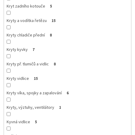
Kryt zadního kotouče
5
Kryty a vodítka řetězu
15
Kryty chladiče přední
8
Kryty kyvky
7
Kryty př. tlumičů a vidlic
8
Kryty vidlice
15
Kryty víka, spojky a zapalování
6
Kryty, výztuhy, ventilátory
1
Kyvná vidlice
5