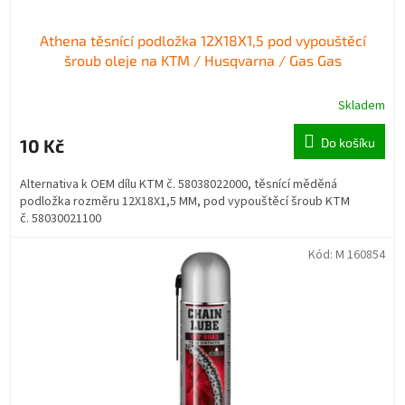
Athena těsnící podložka 12X18X1,5 pod vypouštěcí
šroub oleje na KTM / Husqvarna / Gas Gas
Skladem
10 Kč
Do košíku
Alternativa k OEM dílu KTM č. 58038022000, těsnící měděná
podložka rozměru 12X18X1,5 MM, pod vypouštěcí šroub KTM
č. 58030021100
Kód:
M 160854