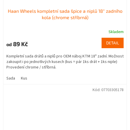
Haan Wheels kompletní sada špice a niplů 18" zadního
kola (chrome stříbrná)
Skladem
89 Kč
DETAIL
od
Kompletní sada drátů a niplů pro OEM náboj KTM 18" zadní. Možnost
zakoupit i po jednotlivých kusech (kus = pár 1ks drát + 1ks niple)
Provedení chrome / stříbrná.
Sada
Kus
Kód:
07703305178