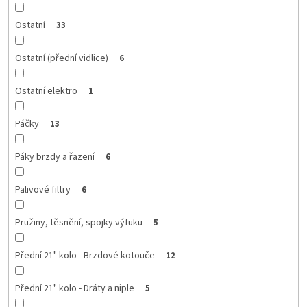
Ostatní
33
Ostatní (přední vidlice)
6
Ostatní elektro
1
Páčky
13
Páky brzdy a řazení
6
Palivové filtry
6
Pružiny, těsnění, spojky výfuku
5
Přední 21" kolo - Brzdové kotouče
12
Přední 21" kolo - Dráty a niple
5