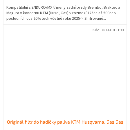
Kompatibilní s ENDURO/MX třmeny zadní brzdy Brembo, Braktec a
Magura v koncernu KTM (Husq, Gas) v rozmezí 125cc až 500cc v
posledních cca 20 letech včetně roku 2025-> Sintrované...
Kód:
78141013190
Originál filtr do hadičky paliva KTM,Husqvarna, Gas Gas