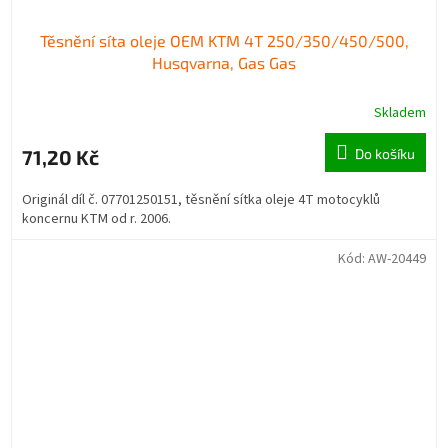
Těsnění síta oleje OEM KTM 4T 250/350/450/500,
Husqvarna, Gas Gas
Skladem
71,20 Kč
Do košíku
Originál díl č. 07701250151, těsnění sítka oleje 4T motocyklů
koncernu KTM od r. 2006.
Kód:
AW-20449