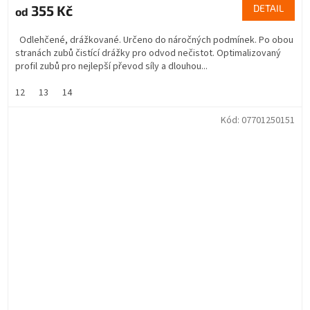
355 Kč
DETAIL
od
Odlehčené, drážkované. Určeno do náročných podmínek. Po obou
stranách zubů čistící drážky pro odvod nečistot. Optimalizovaný
profil zubů pro nejlepší převod síly a dlouhou...
12
13
14
Kód:
07701250151