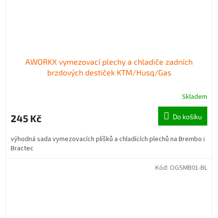
AWORKX vymezovací plechy a chladiče zadních
brzdových destiček KTM/Husq/Gas
Skladem
245 Kč
Do košíku
výhodná sada vymezovacích plíšků a chladících plechů na Brembo i
Bractec
Kód:
OGSMB01-BL