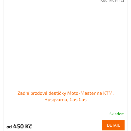
Kód:
M094421
Zadní brzdové destičky Moto-Master na KTM,
Husqvarna, Gas Gas
Skladem
450 Kč
DETAIL
od