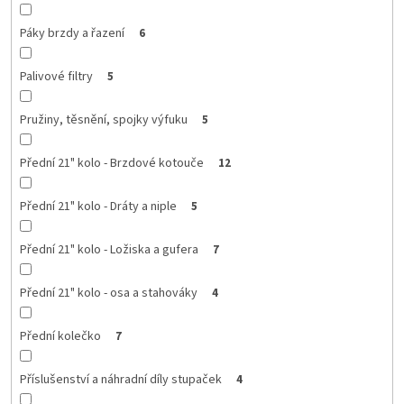
Páky brzdy a řazení
6
Palivové filtry
5
Pružiny, těsnění, spojky výfuku
5
Přední 21" kolo - Brzdové kotouče
12
Přední 21" kolo - Dráty a niple
5
Přední 21" kolo - Ložiska a gufera
7
Přední 21" kolo - osa a stahováky
4
Přední kolečko
7
Příslušenství a náhradní díly stupaček
4