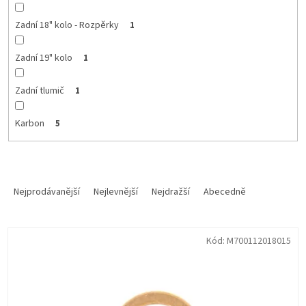
Zadní 18" kolo - Rozpěrky
1
Zadní 19" kolo
1
Zadní tlumič
1
Karbon
5
Ř
a
Nejprodávanější
Nejlevnější
Nejdražší
Abecedně
z
e
V
n
Kód:
M700112018015
ý
í
p
p
i
r
s
o