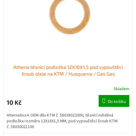
p
d
r
u
o
k
d
t
u
ů
k
t
ů
Athena těsnící podložka 12X18X1,5 pod vypouštěcí
šroub oleje na KTM / Husqvarna / Gas Gas
Skladem
10 Kč
Do košíku
Alternativa k OEM dílu KTM č. 58038022000, těsnící měděná
podložka rozměru 12X18X1,5 MM, pod vypouštěcí šroub KTM
č. 58030021100