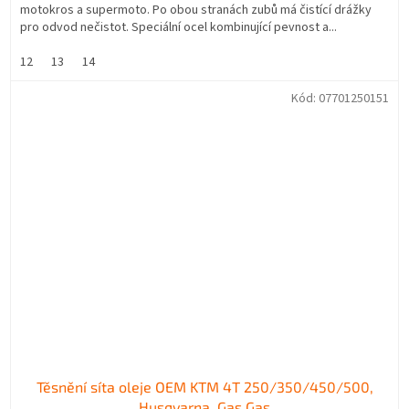
motokros a supermoto. Po obou stranách zubů má čistící drážky
pro odvod nečistot. Speciální ocel kombinující pevnost a...
12
13
14
Kód:
07701250151
Těsnění síta oleje OEM KTM 4T 250/350/450/500,
Husqvarna, Gas Gas