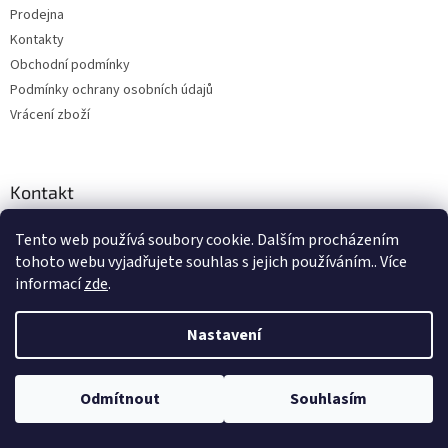
v
Prodejna
í
k
Kontakty
y
v
Obchodní podmínky
ý
Podmínky ochrany osobních údajů
p
Vrácení zboží
i
s
u
Kontakt
info
@
enduro9.cz
Tento web používá soubory cookie. Dalším procházením
tohoto webu vyjadřujete souhlas s jejich používáním.. Více
+420 731 443 044
informací
zde
.
+420 731 443 044
ENDURO9.CZ Vše pro enduro
Nastavení
Adresa prodejny
Odmítnout
Souhlasím
Požárnická 182/19, Šumbark
736 01 Havířov