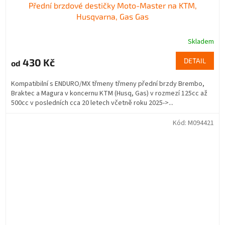
Přední brzdové destičky Moto-Master na KTM,
Husqvarna, Gas Gas
Skladem
430 Kč
DETAIL
od
Kompatibilní s ENDURO/MX třmeny třmeny přední brzdy Brembo,
Braktec a Magura v koncernu KTM (Husq, Gas) v rozmezí 125cc až
500cc v posledních cca 20 letech včetně roku 2025->...
Kód:
M094421