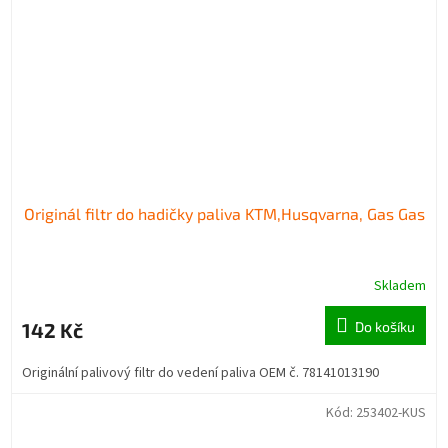
Originál filtr do hadičky paliva KTM,Husqvarna, Gas Gas
Skladem
142 Kč
Do košíku
Originální palivový filtr do vedení paliva OEM č. 78141013190
Kód:
253402-KUS