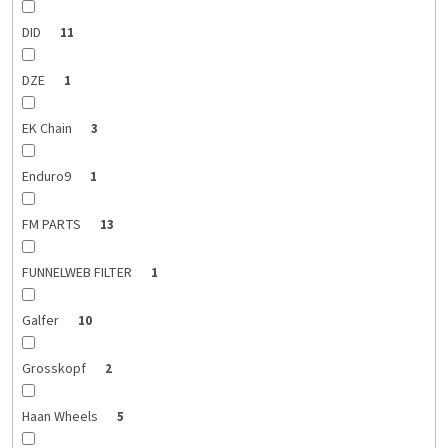
DID
11
DZE
1
EK Chain
3
Enduro9
1
FM PARTS
13
FUNNELWEB FILTER
1
Galfer
10
Grosskopf
2
Haan Wheels
5