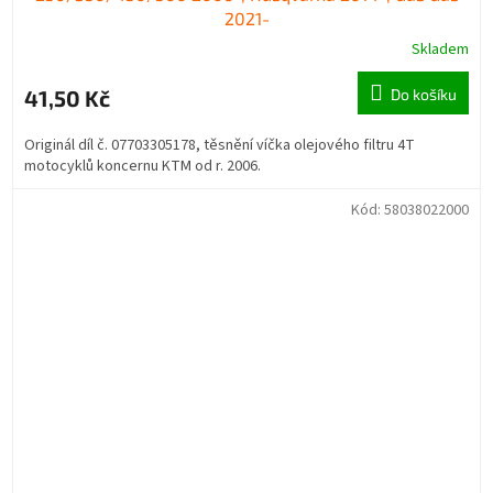
2021-
Skladem
41,50 Kč
Do košíku
Originál díl č. 07703305178, těsnění víčka olejového filtru 4T
motocyklů koncernu KTM od r. 2006.
Kód:
58038022000