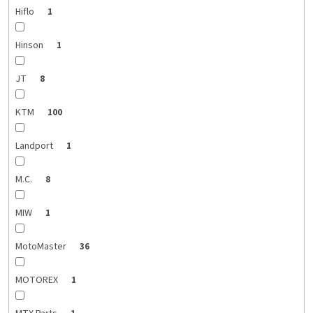
Hiflo
1
Hinson
1
JT
8
KTM
100
Landport
1
M.C.
8
MIW
1
MotoMaster
36
MOTOREX
1