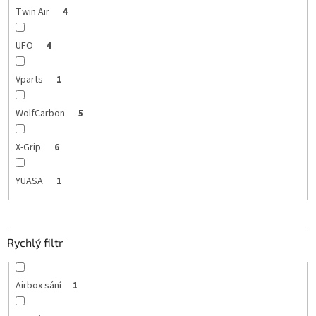
Twin Air
4
UFO
4
Vparts
1
WolfCarbon
5
X-Grip
6
YUASA
1
Rychlý filtr
Airbox sání
1