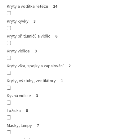
Kryty a vodítka řetězu
14
Kryty kyvky
3
Kryty př. tlumičů a vidlic
6
Kryty vidlice
3
Kryty víka, spojky a zapalování
2
Kryty, výztuhy, ventilátory
1
Kyvná vidlice
3
Ložiska
8
Masky, lampy
7