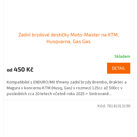
Zadní brzdové destičky Moto-Master na KTM,
Husqvarna, Gas Gas
Skladem
450 Kč
DETAIL
od
Kompatibilní s ENDURO/MX třmeny zadní brzdy Brembo, Braktec a
Magura v koncernu KTM (Husq, Gas) v rozmezí 125cc až 500cc v
posledních cca 20 letech včetně roku 2025-> Sintrované...
Kód:
78141013190