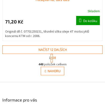
Skladem
71,20 Kč
Do košíku
Originál díl č. 07701250151, těsnění sítka oleje 4T motocyklů
koncernu KTM od r. 2006.
NAČÍST 12 DALŠÍCH
S
1
38
t
O
r
448
položek celkem
v
á
l
NAHORU
n
á
k
d
o
v
Z
a
á
c
á
n
í
p
í
p
a
Informace pro vás
r
t