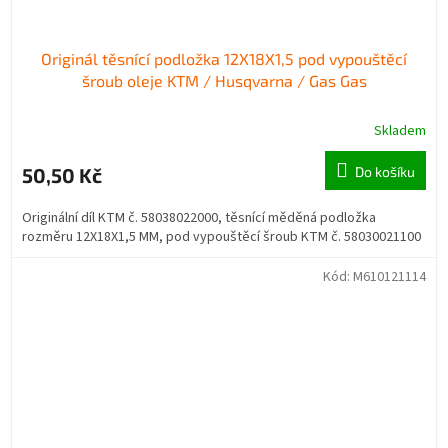
Originál těsnící podložka 12X18X1,5 pod vypouštěcí
šroub oleje KTM / Husqvarna / Gas Gas
Skladem
50,50 Kč
Do košíku
Originální díl KTM č. 58038022000, těsnící měděná podložka
rozměru 12X18X1,5 MM, pod vypouštěcí šroub KTM č. 58030021100
Kód:
M610121114