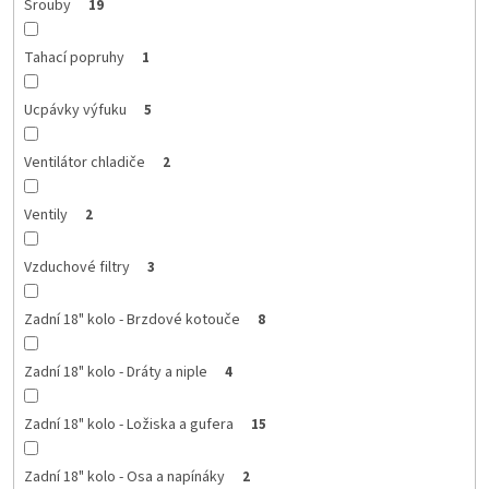
Šrouby
19
Tahací popruhy
1
Ucpávky výfuku
5
Ventilátor chladiče
2
Ventily
2
Vzduchové filtry
3
Zadní 18" kolo - Brzdové kotouče
8
Zadní 18" kolo - Dráty a niple
4
Zadní 18" kolo - Ložiska a gufera
15
Zadní 18" kolo - Osa a napínáky
2