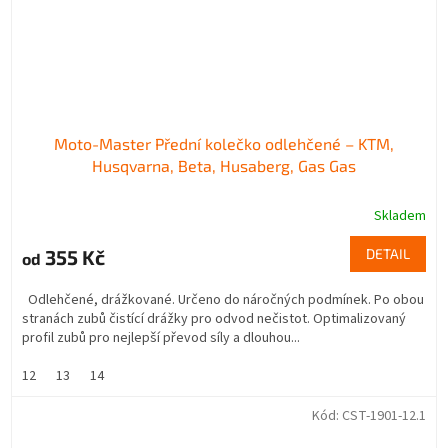
Moto-Master Přední kolečko odlehčené – KTM,
Husqvarna, Beta, Husaberg, Gas Gas
Skladem
355 Kč
DETAIL
od
Odlehčené, drážkované. Určeno do náročných podmínek. Po obou
stranách zubů čistící drážky pro odvod nečistot. Optimalizovaný
profil zubů pro nejlepší převod síly a dlouhou...
12
13
14
Kód:
CST-1901-12.1