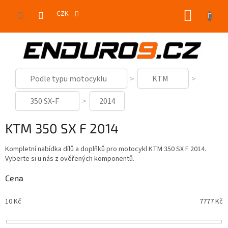
Přejít
NÁKUP
na
CZK
obsah
KOŠÍK
Podle typu motocyklu
KTM
350 SX-F
2014
KTM 350 SX F 2014
Kompletní nabídka dílů a doplňků pro motocykl KTM 350 SX F 2014.
Vyberte si u nás z ověřených komponentů.
Cena
10
Kč
7777
Kč