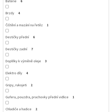
Baterie
6
Brzdy
4
Čištění a mazání na řetěz
1
Destičky přední
6
Destičky zadní
7
Doplňky k výměně oleje
3
Elektro díly
4
Gripy, rukojeti
2
Gufera, pouzdra, prachovky přední vidlice
1
Chladiče a hadice
2