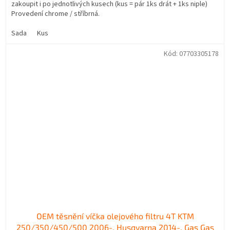
zakoupit i po jednotlivých kusech (kus = pár 1ks drát + 1ks niple)
Provedení chrome / stříbrná.
Sada
Kus
Kód:
07703305178
OEM těsnění víčka olejového filtru 4T KTM
250/350/450/500 2006-, Husqvarna 2014-, Gas Gas