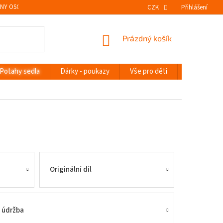
NY OSOBNÍCH ÚDAJŮ
VRÁCENÍ ZBOŽÍ
CZK
Přihlášení
NÁKUPNÍ
Prázdný košík
KOŠÍK
Potahy sedla
Dárky - poukazy
Vše pro děti
Novinky
Originální díl
a údržba