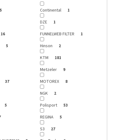
Continental
5
1
DZE
1
FUNNELWEB FILTER
16
1
s
Hinson
5
2
KTM
181
Metzeler
9
MOTOREX
37
8
NGK
2
Polisport
5
53
REGINA
7
5
S3
27