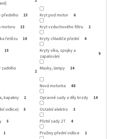
3
ení)
e předního
Kryt pod motor
15
6
a motoru
Kryt vzduchového filtru
13
2
tka řetězu
Kryty chladiče přední
10
4
Kryty víka, spojky a
15
9
zapalování
y zadního
Masky, lampy
14
2
Nová motorka
48
a, kapaliny
Opravné sady a díly brzdy
2
14
ní vidlice)
Ostatní elektro
5
3
y
Pístní sady 2T
5
4
Pružiny přední vidlice
1
2