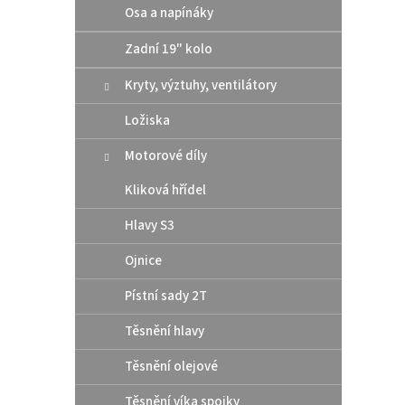
e
Osa a napínáky
V
n
ý
Zadní 19" kolo
í
p
p
Kryty, výztuhy, ventilátory
i
r
s
o
Ložiska
p
d
r
u
Motorové díly
o
k
d
t
Kliková hřídel
u
ů
Athen
Hlavy S3
k
pod 
t
Ojnice
/ Hu
ů
Pístní sady 2T
10 
Těsnění hlavy
Těsnění olejové
Altern
těsní
Těsnění víka spojky
rozmě