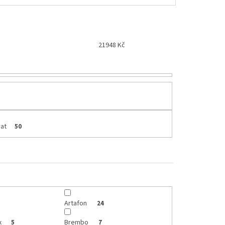
21948
Kč
at
50
Artafon
24
x
Brembo
5
7