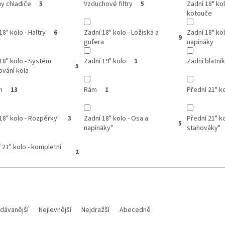
y chladiče
Vzduchové filtry
Zadní 18" ko
5
5
kotouče
18" kolo - Haltry
Zadní 18" kolo - Ložiska a
Zadní 18" kol
6
9
gufera
napínáky
18" kolo - Systém
Zadní 19" kolo
Zadní blatní
1
5
vání kola
n
Rám
Přední 21" k
13
1
18" kolo - Rozpěrky"
Zadní 18" kolo - Osa a
Přední 21" ko
3
5
napínáky"
stahováky"
 21" kolo - kompletní
2
dávanější
Nejlevnější
Nejdražší
Abecedně