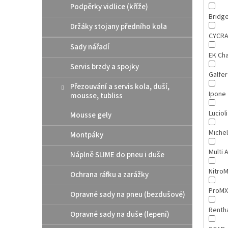
Podpěrky vidlice (kříže)
Bridg
Držáky stojany předního kola
CYCR
Sady nářadí
EK Ch
Servis brzdy a spojky
Galfe
Přezouvání a servis kola, duší,
Ipone
mousse, tubliss
Luciol
Mousse gely
Michel
Montpáky
Multi 
Náplně SLIME do pneu i duše
Nitro
Ochrana ráfku a zarážky
ProM
Opravné sady na pneu (bezdušové)
Renth
Opravné sady na duše (lepení)