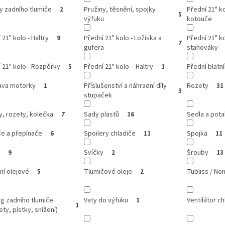
y zadního tlumiče
Pružiny, těsnění, spojky
Přední 21" k
2
5
výfuku
kotouče
 21" kolo - Haltry
Přední 21" kolo - Ložiska a
Přední 21" ko
9
7
gufera
stahováky
 21" kolo - Rozpěrky
Přední 21" kolo – Haltry
Přední blatn
5
1
ava motorky
Příslušenství a náhradní díly
Rozety
1
31
3
stupaček
, rozety, kolečka
Sady plastů
Sedla a pota
7
16
če a přepínače
Spoilery chladiče
Spojka
6
11
11
Svíčky
Šrouby
9
2
13
ní olejové
Tlumičové oleje
Tubliss / N
5
2
g zadního tlumiče
Vaty do výfuku
Ventilátor ch
1
1
ety, pístky, snížení)