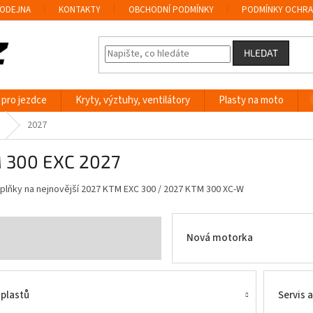
ODEJNA
KONTAKTY
OBCHODNÍ PODMÍNKY
PODMÍNKY OCHRA
HLEDAT
 pro jezdce
Kryty, výztuhy, ventilátory
Plasty na moto
2027
 300 EXC 2027
oplňky na nejnovější 2027 KTM EXC 300 / 2027 KTM 300 XC-W
Nová motorka
 plastů
Servis 