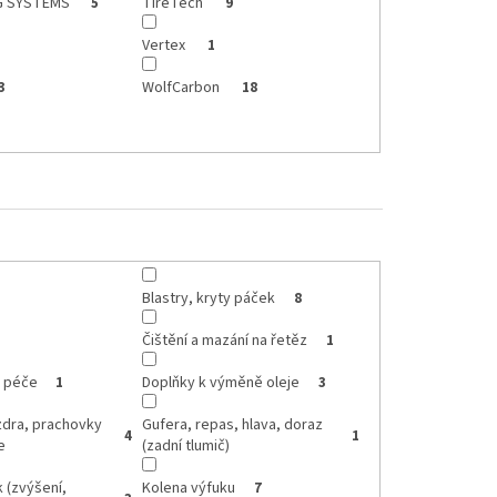
G SYSTEMS
TireTech
5
9
Vertex
1
WolfCarbon
3
18
Blastry, kryty páček
8
Čištění a mazání na řetěz
1
, péče
Doplňky k výměně oleje
1
3
zdra, prachovky
Gufera, repas, hlava, doraz
4
1
e
(zadní tlumič)
k (zvýšení,
Kolena výfuku
7