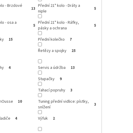
olo - Brzdové
Přední 21" kolo - Dráty a
13
5
niple
lo - osa a
Přední 21" kolo - Ráfky,
5
5
pásky a ochrana
íky
Přední kolečko
15
7
Řetězy a spojky
25
hy
Servis a údržba
4
13
Stupačky
9
Tahací popruhy
3
omOusse
Tuning přední vidlice: pístky,
10
3
snížení
ladiče
Výfuk
4
2