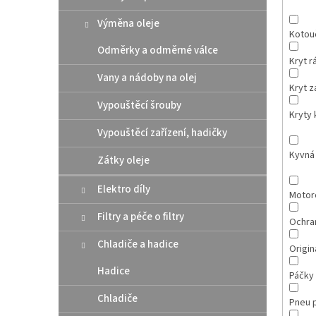
Výměna oleje
Kotou
Odměrky a odměrné válce
Kryt 
Vany a nádoby na olej
Kryt 
Vypouštěcí šrouby
Kryty 
Vypouštěcí zařízení, hadičky
Kyvná 
Zátky oleje
Elektro díly
Motor
Filtry a péče o filtry
Ochra
Chladiče a hadice
Originá
Hadice
Páčky
Chladiče
Pneu 