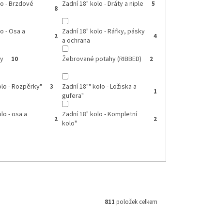
lo - Brzdové
Zadní 18" kolo - Dráty a niple
5
8
o - Osa a
Zadní 18" kolo - Ráfky, pásky
2
4
a ochrana
ky
Žebrované potahy (RIBBED)
10
2
olo - Rozpěrky"
Zadní 18"" kolo - Ložiska a
3
1
gufera"
lo - osa a
Zadní 18" kolo - Kompletní
2
2
kolo"
811
položek celkem