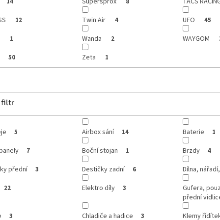
Supersprox
TACS RACIN
14
8
SS
Twin Air
UFO
12
4
45
s
Wanda
WAYGOM
1
2
p
Zeta
50
1
filtr
je
Airbox sání
Baterie
5
14
1
panely
Boční stojan
Brzdy
7
1
4
ky přední
Destičky zadní
Dílna, nářadí
3
6
Elektro díly
Gufera, pou
22
3
přední vidlic
e
Chladiče a hadice
Klemy řídíte
3
3