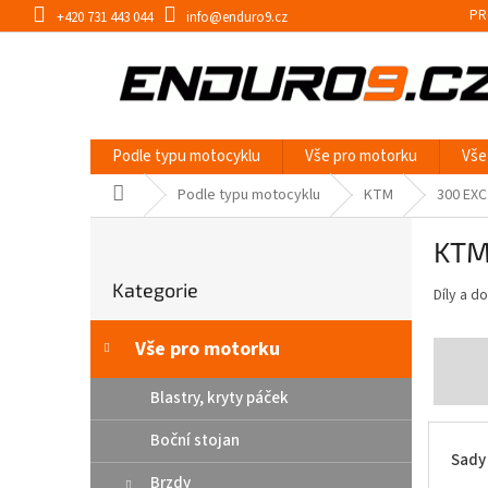
Přejít
PR
+420 731 443 044
info@enduro9.cz
na
obsah
Podle typu motocyklu
Vše pro motorku
Vše
Domů
Podle typu motocyklu
KTM
300 EXC
P
KTM
o
Přeskočit
s
Kategorie
kategorie
Díly a d
t
r
a
Vše pro motorku
n
n
Blastry, kryty páček
í
Boční stojan
p
Sady
a
Brzdy