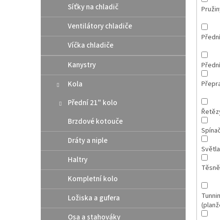
Síťky na chladič
Pružin
Ventilátory chladiče
Přední
Víčka chladiče
Kanystry
Přední
Kola
Přepr
Přední 21" kolo
Řetězy
Brzdové kotouče
Spína
Dráty a niple
Světla
Haltry
Těsně
Kompletní kolo
Tunnin
Ložiska a gufera
(planž
Osa a stahováky