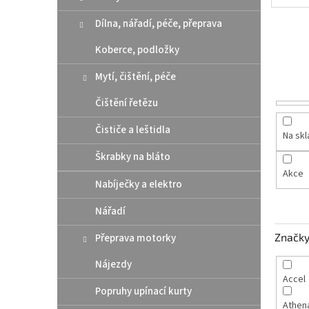
n
e
Dílna, nářadí, péče, přeprava
l
Koberce, podložky
Mytí, čištění, péče
Čištění řetězu
Čističe a leštidla
Na sk
Škrabky na bláto
Akce
Nabíječky a elektro
Nářadí
Značk
Přeprava motorky
Nájezdy
Accel
Popruhy upínací kurty
Athen