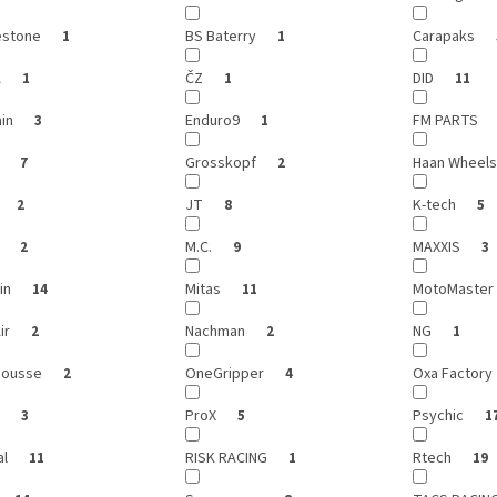
estone
BS Baterry
Carapaks
1
1
A
ČZ
DID
1
1
11
ain
Enduro9
FM PARTS
3
1
r
Grosskopf
Haan Wheel
7
2
JT
K-tech
2
8
5
i
M.C.
MAXXIS
2
9
3
in
Mitas
MotoMaster
14
11
Air
Nachman
NG
2
2
1
Mousse
OneGripper
Oxa Factory
2
4
X
ProX
Psychic
3
5
1
al
RISK RACING
Rtech
11
1
19