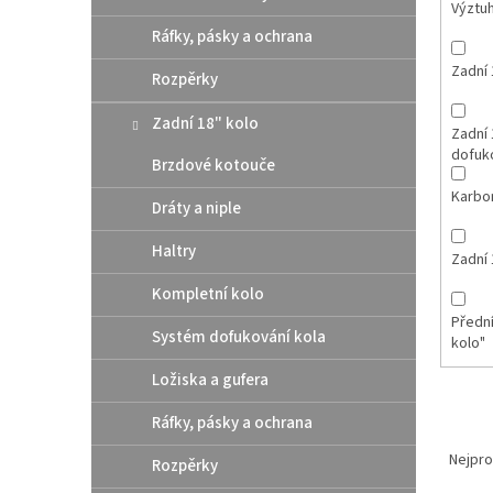
Výztuh
Ráfky, pásky a ochrana
Zadní 
Rozpěrky
Zadní 18" kolo
Zadní 
dofuko
Brzdové kotouče
Karbo
Dráty a niple
Haltry
Zadní 
Kompletní kolo
Přední
Systém dofukování kola
kolo"
Ložiska a gufera
Ráfky, pásky a ochrana
Ř
a
Nejpro
Rozpěrky
z