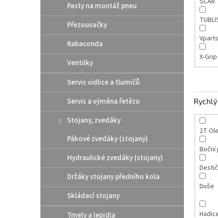
SCAR
Pasty na montáž pneu
TUBLI
Přezouvačky
Vpart
Rabaconda
X-Gri
Ventilky
Servis vidlice a tlumičů
Servis a výměna řetězu
Rychlý 
Stojany, zvedáky
2T Ole
Pákové zvedáky (stojany)
Boční 
Hydraulické zvedáky (stojany)
Destič
Držáky stojany předního kola
Duše
Skládací stojany
Hadic
Tmely a lepidla