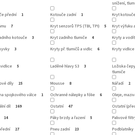
snížení, tlum
če přední
Kotouče zadní
Kryt kotouč
1
1
rámu
Kryt senzorů TPS (TBI, TPI)
Kryt výfuku 
7
5
zadního kotouče
Kryt zadního tlumiče
Kryty a vodí
3
4
kyvky
Kryty př. tlumičů a vidlic
Kryty vidlice
3
6
vidlice
Laděné hlavy S3
Ložiska čep
5
3
tlumiče
ové díly
Mousse
Nářadí
25
8
2
na spojkového válce
Ochranné nálepky a fólie
Oleje, maziv
1
6
lní díl
Ostatní
Ostatní (před
169
47
Páky brzdy a řazení
Palivové filtr
14
5
přední
Pneu zadní
Podblatníky
27
23