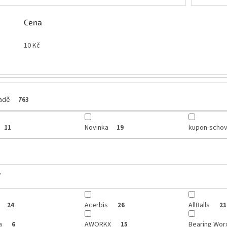
Cena
10
Kč
ladě
763
Novinka
kupon-schov
11
19
y
Acerbis
AllBalls
24
26
21
a
AWORKX
Bearing Wor
6
15