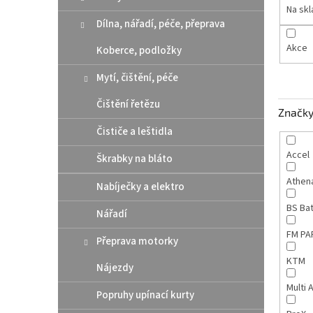
n
Na sk
e
Dílna, nářadí, péče, přeprava
l
Akce
Koberce, podložky
Mytí, čištění, péče
Čištění řetězu
Značk
Čističe a leštidla
Accel
Škrabky na bláto
Athen
Nabíječky a elektro
BS Ba
Nářadí
FM P
Přeprava motorky
KTM
Nájezdy
Multi 
Popruhy upínací kurty