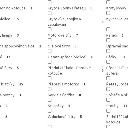
zadního kotouče
Kryty a vodítka řetězu
Kryty kyvky
2
6
vidlice
Kryty víka, spojky a
Kyvná vidlic
15
6
zapalování
, lampy
Motorové díly
Nářadí
3
7
1
na spojkového válce
Olejové filtry
Opravné sady
1
3
í
Ostatní (přední vidlice)
Páčky
12
6
13
é filtry
Přední 21" kolo - Brzdové
Přední 21" ko
5
9
kotouče
gufera
 blatníky
Přeprava motorky
Řetězy, roze
15
1
a potahy
Servis a údržba
Spínače a p
3
8
a
Stupačky
Šrouby
6
5
11
y
Vzduchové filtry
Zadní 18" ko
2
5
kotouče