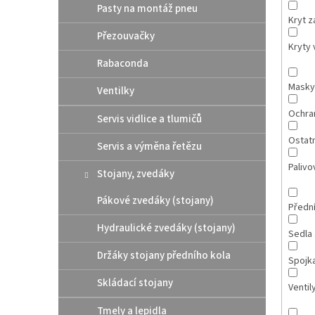
Pasty na montáž pneu
Kryt 
Přezouvačky
Kryty 
Rabaconda
Masky
Ventilky
Ochra
Servis vidlice a tlumičů
Ostatn
Servis a výměna řetězu
Palivov
Stojany, zvedáky
Pákové zvedáky (stojany)
Přední
Hydraulické zvedáky (stojany)
Sedla 
Držáky stojany předního kola
Spojk
Skládací stojany
Ventil
Tmely a lepidla