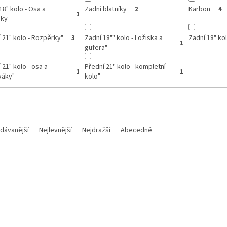
18" kolo - Osa a
Zadní blatníky
Karbon
2
4
1
áky
 21" kolo - Rozpěrky"
Zadní 18"" kolo - Ložiska a
Zadní 18" ko
3
1
gufera"
 21" kolo - osa a
Přední 21" kolo - kompletní
1
1
váky"
kolo"
dávanější
Nejlevnější
Nejdražší
Abecedně
Kód:
M700112018015
Kód: