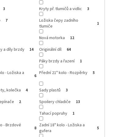
Kryty př. tlumičů a vidlic
3
3
e
Ložiska čepy zadního
7
1
tlumiče
Nová motorka
12
 a díly brzdy
Originální díl
14
64
Páky brzdy a řazení
1
lo - Ložiska a
Přední 21" kolo - Rozpěrky
5
6
ty, kolečka
Sady plastů
4
3
řepínače
Spoilery chladiče
2
13
Tahací popruhy
1
lo - Brzdové
Zadní 18" kolo - Ložiska a
8
5
gufera