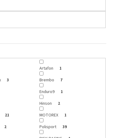
Artafon
1
x
Brembo
3
7
Enduro9
1
Hinson
2
MOTOREX
21
1
Polisport
2
39