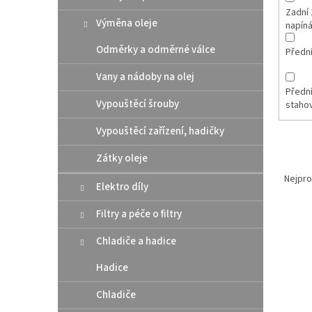
Zadní 
Výměna oleje
napín
Odměrky a odměrné válce
Přední
Vany a nádoby na olej
Přední
Vypouštěcí šrouby
staho
Vypouštěcí zařízení, hadičky
Zátky oleje
Ř
a
Nejpro
Elektro díly
z
e
Filtry a péče o filtry
V
n
ý
í
Chladiče a hadice
p
p
Hadice
i
r
s
o
Chladiče
p
d