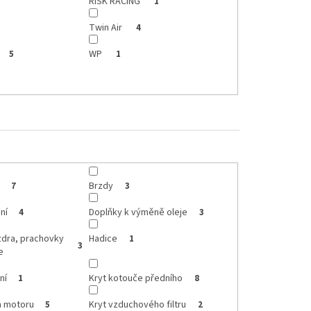
RISK RACING
1
Twin Air
4
WP
5
1
Brzdy
7
3
ní
Doplňky k výměně oleje
4
3
zdra, prachovky
Hadice
1
3
e
ní
Kryt kotouče předního
1
8
a motoru
Kryt vzduchového filtru
5
2