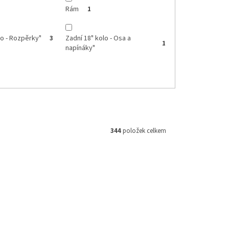
Rám
1
lo - Rozpěrky"
Zadní 18" kolo - Osa a
3
1
napínáky"
344
položek celkem
M 160854
Kód:
M093021