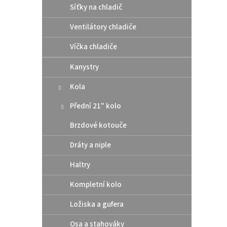
r
u
Síťky na chladič
o
k
d
t
Ventilátory chladiče
u
ů
Athen
k
Víčka chladiče
pod 
t
/ Hu
Kanystry
ů
Kola
10 
Přední 21" kolo
Altern
Brzdové kotouče
těsní
rozmě
Dráty a niple
šroub
Haltry
Kompletní kolo
Ložiska a gufera
Osa a stahováky