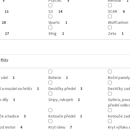
Psychic
Renthal
5
5
1
S3
SCAR
11
14
6
Vparts
WolfCarbon
28
1
p
Xtrig
Zeta
17
1
1
filtr
 sání
Baterie
Boční panely
2
1
í a mazání na řetěz
Destičky přední
Destičky zad
1
3
o díly
Gripy, rukojeti
Gufera, pou
1
2
přední vidlic
če a hadice
Kotouče přední
Kotouče zad
3
1
pod motor
Kryt rámu
Kryt výfuku 
4
7