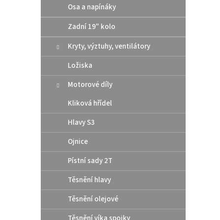
Osa a napínáky
Zadní 19" kolo
Kryty, výztuhy, ventilátory
Origi
Ložiska
pod v
Husq
Motorové díly
Kliková hřídel
50,
Hlavy S3
Origin
Ojnice
měděn
pod v
Pístní sady 2T
Těsnění hlavy
Těsnění olejové
Těsnění víka spojky