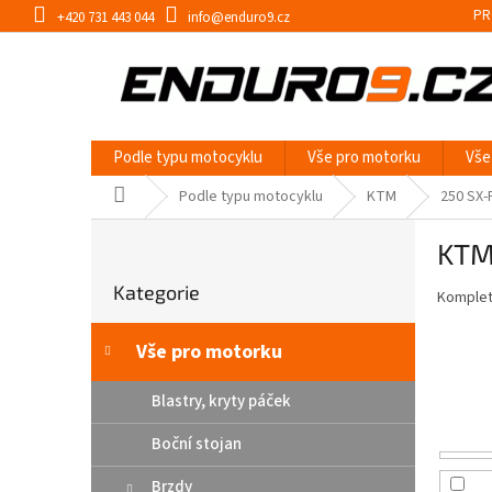
Přejít
PR
+420 731 443 044
info@enduro9.cz
na
obsah
Podle typu motocyklu
Vše pro motorku
Vše
Domů
Podle typu motocyklu
KTM
250 SX-
P
KTM
o
Přeskočit
s
Kategorie
kategorie
Kompletn
t
r
a
Vše pro motorku
n
n
Blastry, kryty páček
í
Boční stojan
p
a
Brzdy