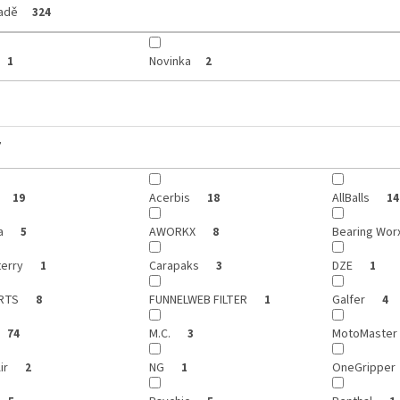
ladě
324
Novinka
1
2
y
Acerbis
AllBalls
19
18
14
a
AWORKX
Bearing Wor
5
8
terry
Carapaks
DZE
1
3
1
ARTS
FUNNELWEB FILTER
Galfer
8
1
4
M.C.
MotoMaster
74
3
Air
NG
OneGripper
2
1