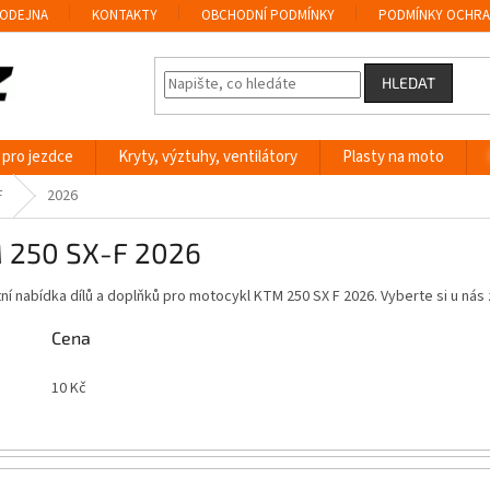
ODEJNA
KONTAKTY
OBCHODNÍ PODMÍNKY
PODMÍNKY OCHRA
HLEDAT
 pro jezdce
Kryty, výztuhy, ventilátory
Plasty na moto
F
2026
 250 SX-F 2026
í nabídka dílů a doplňků pro motocykl KTM 250 SX F 2026. Vyberte si u ná
Cena
10
Kč