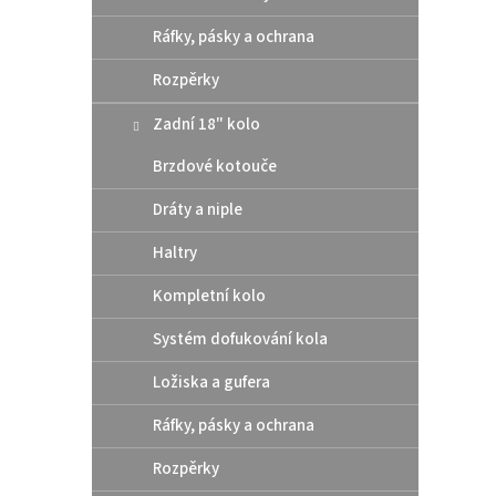
Ráfky, pásky a ochrana
Rozpěrky
Zadn
Zadní 18" kolo
Mast
Gas
Brzdové kotouče
Dráty a niple
4
od
Haltry
Kompa
Kompletní kolo
brzdy
konce
Systém dofukování kola
až 500
roku 2
Ložiska a gufera
Ráfky, pásky a ochrana
Rozpěrky