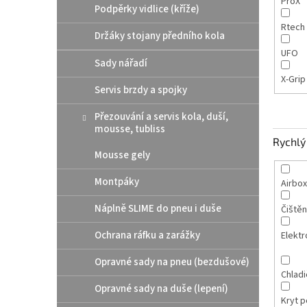
ProX
Podpěrky vidlice (kříže)
Rtech
Držáky stojany předního kola
UFO
Sady nářadí
X-Gri
Servis brzdy a spojky
Přezouvání a servis kola, duší,
mousse, tubliss
Rychlý 
Mousse gely
Montpáky
Airbox
Náplně SLIME do pneu i duše
Čištěn
Ochrana ráfku a zarážky
Elektr
Opravné sady na pneu (bezdušové)
Chladi
Opravné sady na duše (lepení)
Kryt 