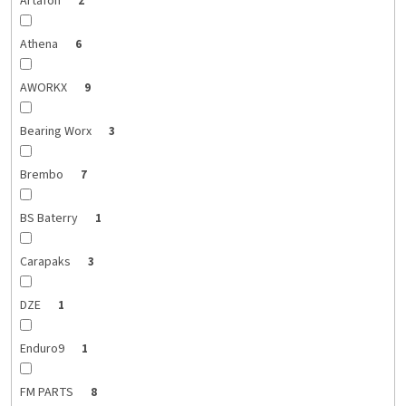
Artafon
2
Athena
6
AWORKX
9
Bearing Worx
3
Brembo
7
BS Baterry
1
Carapaks
3
DZE
1
Enduro9
1
FM PARTS
8