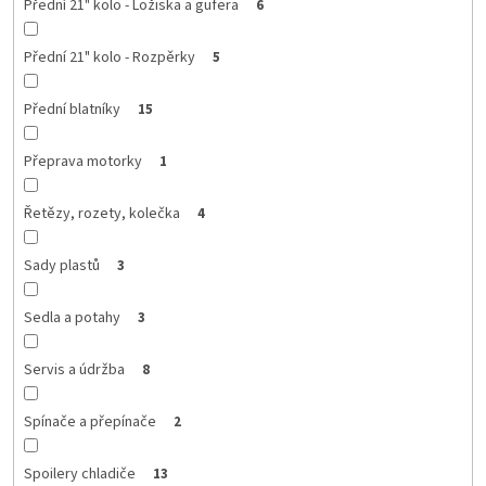
Přední 21" kolo - Ložiska a gufera
6
Přední 21" kolo - Rozpěrky
5
Přední blatníky
15
Přeprava motorky
1
Řetězy, rozety, kolečka
4
Sady plastů
3
Sedla a potahy
3
Servis a údržba
8
Spínače a přepínače
2
Spoilery chladiče
13