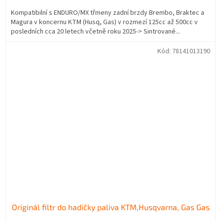
Kompatibilní s ENDURO/MX třmeny zadní brzdy Brembo, Braktec a
Magura v koncernu KTM (Husq, Gas) v rozmezí 125cc až 500cc v
posledních cca 20 letech včetně roku 2025-> Sintrované...
Kód:
78141013190
Originál filtr do hadičky paliva KTM,Husqvarna, Gas Gas