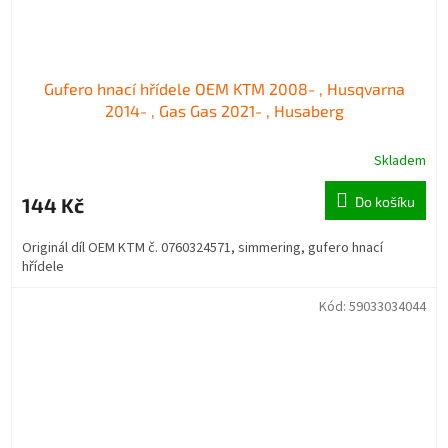
Gufero hnací hřídele OEM KTM 2008- , Husqvarna
2014- , Gas Gas 2021- , Husaberg
Skladem
144 Kč
Do košíku
Originál díl OEM KTM č. 0760324571, simmering, gufero hnací
hřídele
Kód:
59033034044