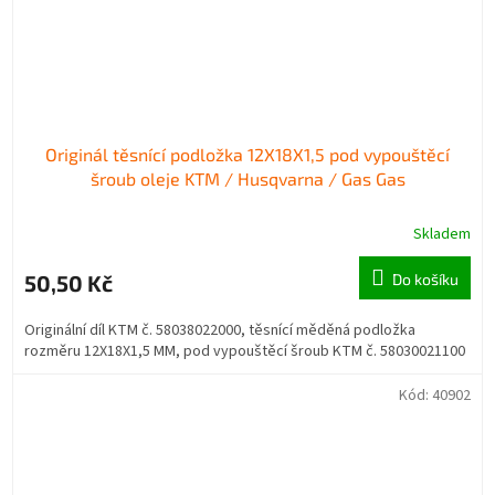
Originál těsnící podložka 12X18X1,5 pod vypouštěcí
šroub oleje KTM / Husqvarna / Gas Gas
Skladem
50,50 Kč
Do košíku
Originální díl KTM č. 58038022000, těsnící měděná podložka
rozměru 12X18X1,5 MM, pod vypouštěcí šroub KTM č. 58030021100
Kód:
40902