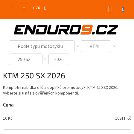
Přejít
NÁKUP
na
CZK
obsah
KOŠÍK
Podle typu motocyklu
KTM
250 SX
2026
KTM 250 SX 2026
Kompletní nabídka dílů a doplňků pro motocykl KTM 250 SX 2026.
Vyberte si u nás z ověřených komponentů.
Cena
10
Kč
10911
Kč