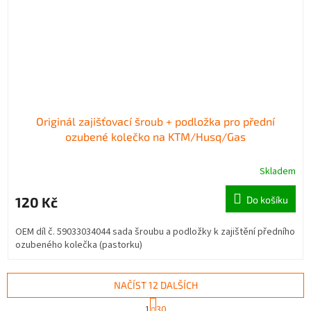
Originál zajišťovací šroub + podložka pro přední
ozubené kolečko na KTM/Husq/Gas
Skladem
120 Kč
Do košíku
OEM díl č. 59033034044 sada šroubu a podložky k zajištění předního
ozubeného kolečka (pastorku)
NAČÍST 12 DALŠÍCH
S
1
30