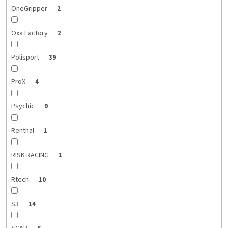
OneGripper
2
Oxa Factory
2
Polisport
39
ProX
4
Psychic
9
Renthal
1
RISK RACING
1
Rtech
10
S3
14