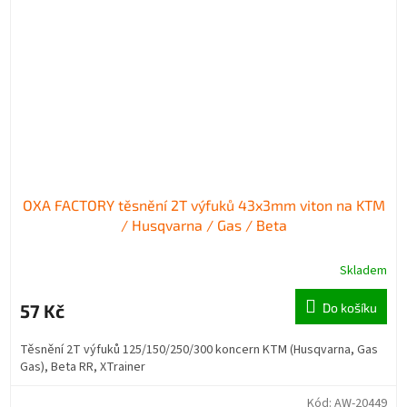
OXA FACTORY těsnění 2T výfuků 43x3mm viton na KTM
/ Husqvarna / Gas / Beta
Skladem
57 Kč
Do košíku
Těsnění 2T výfuků 125/150/250/300 koncern KTM (Husqvarna, Gas
Gas), Beta RR, XTrainer
Kód:
AW-20449