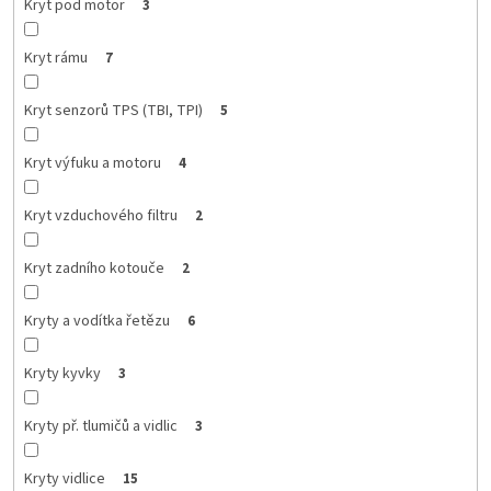
Kryt pod motor
3
Kryt rámu
7
Kryt senzorů TPS (TBI, TPI)
5
Kryt výfuku a motoru
4
Kryt vzduchového filtru
2
Kryt zadního kotouče
2
Kryty a vodítka řetězu
6
Kryty kyvky
3
Kryty př. tlumičů a vidlic
3
Kryty vidlice
15