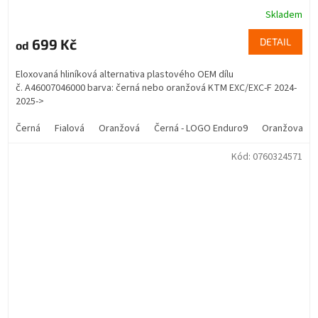
Skladem
699 Kč
DETAIL
od
Eloxovaná hliníková alternativa plastového OEM dílu
č. A46007046000 barva: černá nebo oranžová KTM EXC/EXC-F 2024-
2025->
Černá
Fialová
Oranžová
Černá - LOGO Enduro9
Oranžova - 
Kód:
0760324571