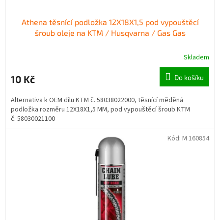
Athena těsnící podložka 12X18X1,5 pod vypouštěcí
šroub oleje na KTM / Husqvarna / Gas Gas
Skladem
10 Kč
Do košíku
Alternativa k OEM dílu KTM č. 58038022000, těsnící měděná
podložka rozměru 12X18X1,5 MM, pod vypouštěcí šroub KTM
č. 58030021100
Kód:
M 160854