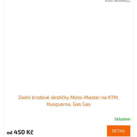
Kód:
M094421
Zadní brzdové destičky Moto-Master na KTM,
Husqvarna, Gas Gas
Skladem
450 Kč
DETAIL
od