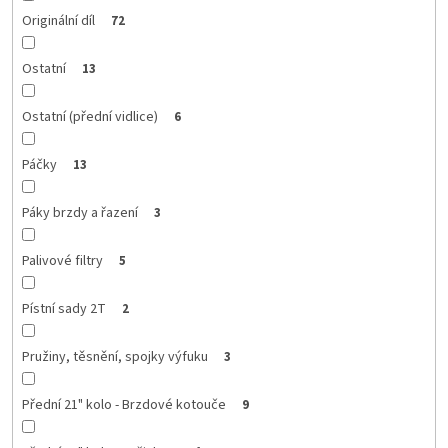
Originální díl
72
Ostatní
13
Ostatní (přední vidlice)
6
Páčky
13
Páky brzdy a řazení
3
Palivové filtry
5
Pístní sady 2T
2
Pružiny, těsnění, spojky výfuku
3
Přední 21" kolo - Brzdové kotouče
9