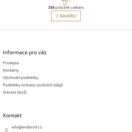
t
O
r
355
položek celkem
v
á
l
NAHORU
n
á
k
d
o
v
Z
a
á
c
á
n
í
p
í
p
a
Informace pro vás
r
t
v
Prodejna
í
k
Kontakty
y
v
Obchodní podmínky
ý
Podmínky ochrany osobních údajů
p
Vrácení zboží
i
s
u
Kontakt
info
@
enduro9.cz