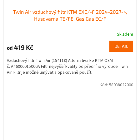
Twin Air vzduchový filtr KTM EXC/-F 2024-2027->,
Husqvarna TE/FE, Gas Gas EC/F
Skladem
419 Kč
DETAIL
od
Vzduchový filtr Twin Air (154118) Alternativa ke KTM OEM
č. A46006015000A Filtr nejvyšší kvality od předního výrobce Twin
Air. Filtr je možné umývat a opakovaně použít.
Kód:
58038022000