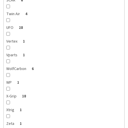
SCAR
6
Twin Air
4
UFO
28
Vertex
1
Vparts
1
WolfCarbon
6
WP
1
X-Grip
18
Xtrig
1
Zeta
1