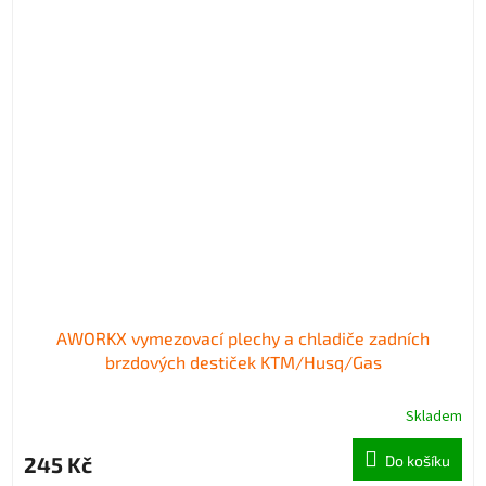
AWORKX vymezovací plechy a chladiče zadních
brzdových destiček KTM/Husq/Gas
Skladem
245 Kč
Do košíku