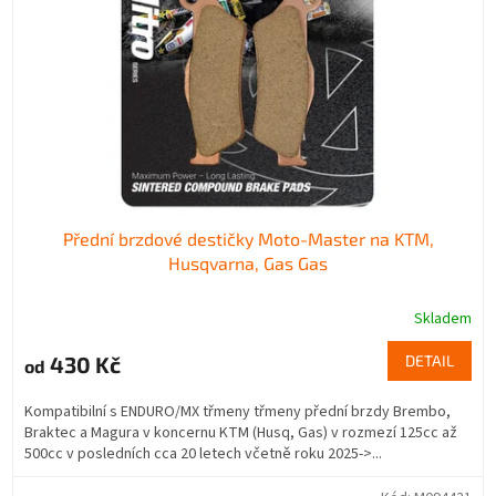
Přední brzdové destičky Moto-Master na KTM,
Husqvarna, Gas Gas
Skladem
430 Kč
DETAIL
od
Kompatibilní s ENDURO/MX třmeny třmeny přední brzdy Brembo,
Braktec a Magura v koncernu KTM (Husq, Gas) v rozmezí 125cc až
500cc v posledních cca 20 letech včetně roku 2025->...