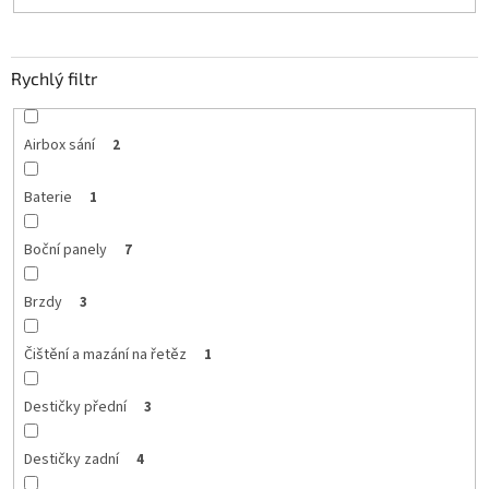
Rychlý filtr
Airbox sání
2
Baterie
1
Boční panely
7
Brzdy
3
Čištění a mazání na řetěz
1
Destičky přední
3
Destičky zadní
4