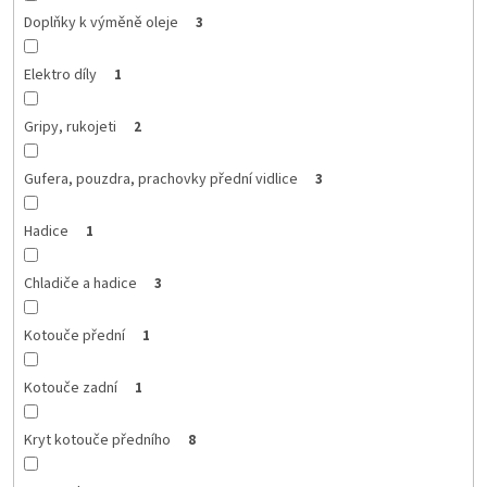
Doplňky k výměně oleje
3
Elektro díly
1
Gripy, rukojeti
2
Gufera, pouzdra, prachovky přední vidlice
3
Hadice
1
Chladiče a hadice
3
Kotouče přední
1
Kotouče zadní
1
Kryt kotouče předního
8