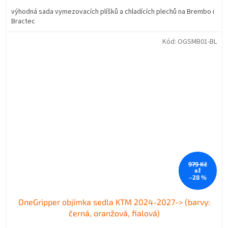
výhodná sada vymezovacích plíšků a chladících plechů na Brembo i
Bractec
Kód:
OGSMB01-BL
979 Kč
až
–28 %
OneGripper objímka sedla KTM 2024-2027-> (barvy:
černá, oranžová, fialová)