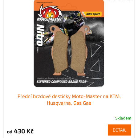
Přední brzdové destičky Moto-Master na KTM,
Husqvarna, Gas Gas
Skladem
430 Kč
DETAIL
od