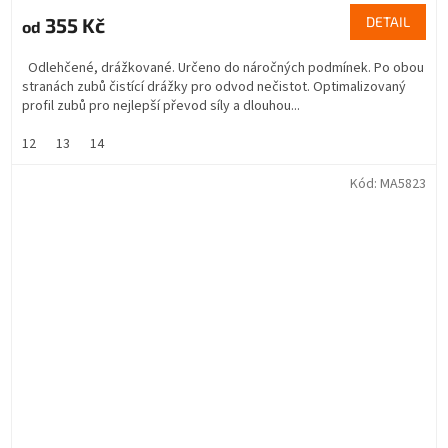
355 Kč
DETAIL
od
Odlehčené, drážkované. Určeno do náročných podmínek. Po obou
stranách zubů čistící drážky pro odvod nečistot. Optimalizovaný
profil zubů pro nejlepší převod síly a dlouhou...
12
13
14
Kód:
MA5823