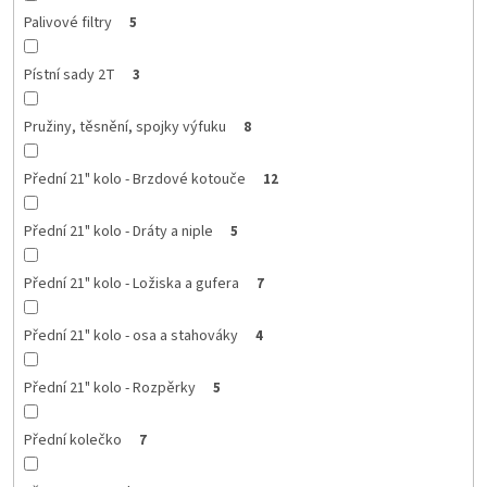
Palivové filtry
5
Pístní sady 2T
3
Pružiny, těsnění, spojky výfuku
8
Přední 21" kolo - Brzdové kotouče
12
Přední 21" kolo - Dráty a niple
5
Přední 21" kolo - Ložiska a gufera
7
Přední 21" kolo - osa a stahováky
4
Přední 21" kolo - Rozpěrky
5
Přední kolečko
7