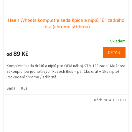
Haan Wheels kompletní sada špice a niplů 18" zadního
kola (chrome stříbrná)
Skladem
89 Kč
DETAIL
od
Kompletní sada drátů a niplů pro OEM náboj KTM 18" zadní. Možnost
zakoupit i po jednotlivých kusech (kus = pár 1ks drát + 1ks niple)
Provedení chrome / stříbrná.
Sada
Kus
Kód:
78141013190