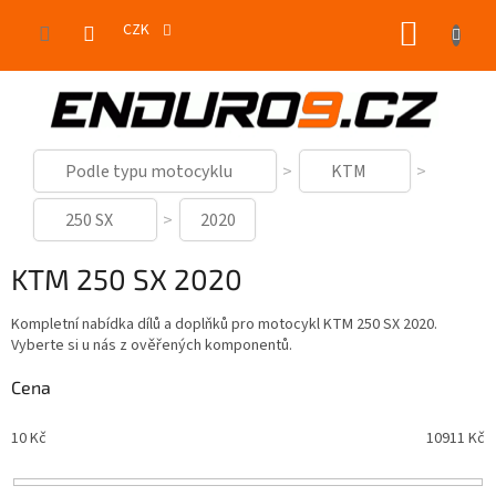
Přejít
NÁKUP
na
CZK
obsah
KOŠÍK
Podle typu motocyklu
KTM
250 SX
2020
KTM 250 SX 2020
Kompletní nabídka dílů a doplňků pro motocykl KTM 250 SX 2020.
Vyberte si u nás z ověřených komponentů.
Cena
10
Kč
10911
Kč