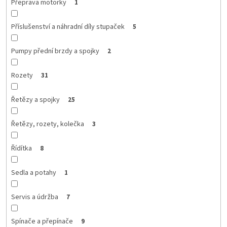
Přeprava motorky
1
Příslušenství a náhradní díly stupaček
5
Pumpy přední brzdy a spojky
2
Rozety
31
Řetězy a spojky
25
Řetězy, rozety, kolečka
3
Řídítka
8
Sedla a potahy
1
Servis a údržba
7
Spínače a přepínače
9