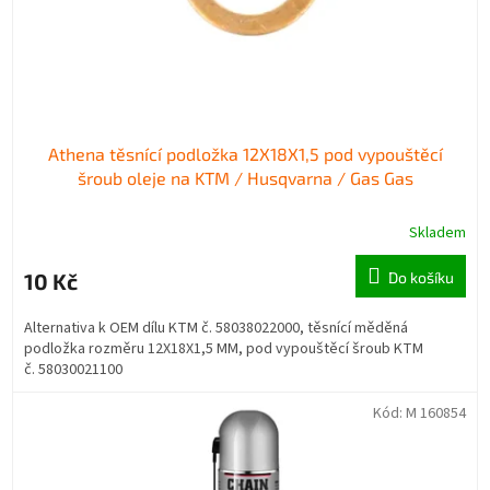
u
ů
k
t
ů
Athena těsnící podložka 12X18X1,5 pod vypouštěcí
šroub oleje na KTM / Husqvarna / Gas Gas
Skladem
10 Kč
Do košíku
Alternativa k OEM dílu KTM č. 58038022000, těsnící měděná
podložka rozměru 12X18X1,5 MM, pod vypouštěcí šroub KTM
č. 58030021100
Kód:
M 160854