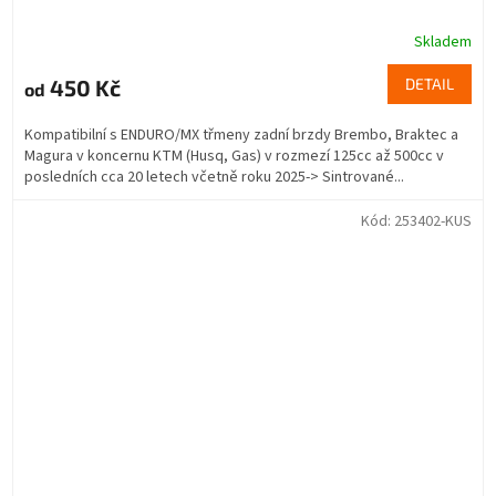
Skladem
450 Kč
DETAIL
od
Kompatibilní s ENDURO/MX třmeny zadní brzdy Brembo, Braktec a
Magura v koncernu KTM (Husq, Gas) v rozmezí 125cc až 500cc v
posledních cca 20 letech včetně roku 2025-> Sintrované...
Kód:
253402-KUS