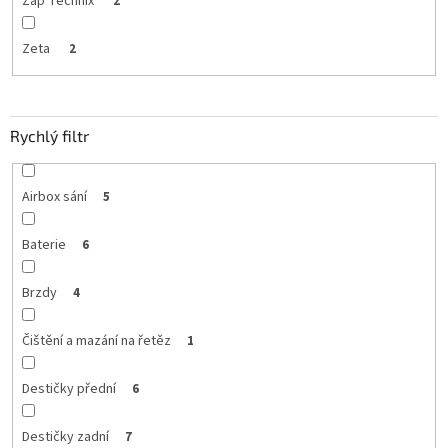
Zap Technix
2
Zeta
2
Rychlý filtr
Airbox sání
5
Baterie
6
Brzdy
4
Čištění a mazání na řetěz
1
Destičky přední
6
Destičky zadní
7