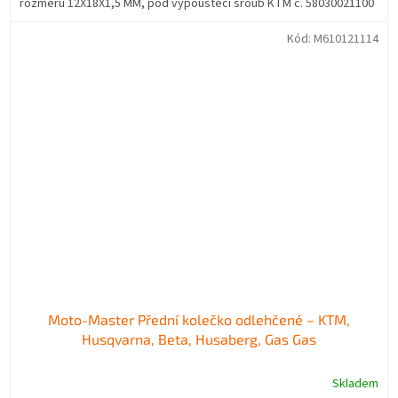
rozměru 12X18X1,5 MM, pod vypouštěcí šroub KTM č. 58030021100
Kód:
M610121114
Moto-Master Přední kolečko odlehčené – KTM,
Husqvarna, Beta, Husaberg, Gas Gas
Skladem