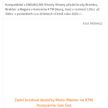
Kompatibilní s ENDURO/MX třmeny třmeny přední brzdy Brembo,
Braktec a Magura v koncernu KTM (Husq, Gas) v rozmezí 125cc až
500cc v posledních cca 20 letech včetně roku 2025->...
Kód:
M094421
Zadní brzdové destičky Moto-Master na KTM,
Husqvarna, Gas Gas