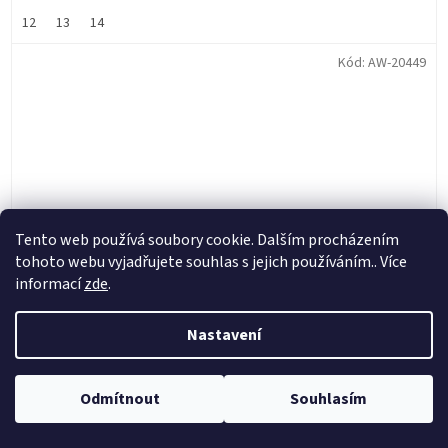
12
13
14
Kód:
AW-20449
Tento web používá soubory cookie. Dalším procházením
tohoto webu vyjadřujete souhlas s jejich používáním.. Více
informací
zde
.
Nastavení
AWORKX vymezovací plechy a chladiče zadních
Odmítnout
Souhlasím
brzdových destiček KTM/Husq/Gas