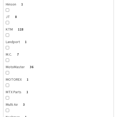
Hinson
1
JT
8
KTM
128
Landport
1
M.C.
7
MotoMaster
36
MOTOREX
1
MTX Parts
1
Multi Air
3