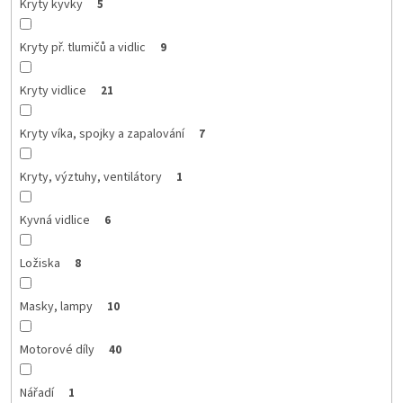
Kryty kyvky
5
Kryty př. tlumičů a vidlic
9
Kryty vidlice
21
Kryty víka, spojky a zapalování
7
Kryty, výztuhy, ventilátory
1
Kyvná vidlice
6
Ložiska
8
Masky, lampy
10
Motorové díly
40
Nářadí
1