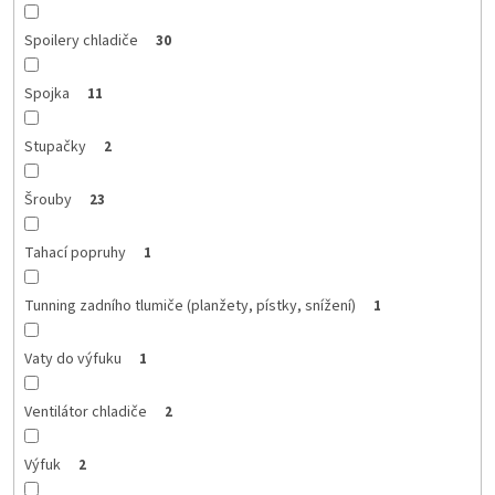
Spoilery chladiče
30
Spojka
11
Stupačky
2
Šrouby
23
Tahací popruhy
1
Tunning zadního tlumiče (planžety, pístky, snížení)
1
Vaty do výfuku
1
Ventilátor chladiče
2
Výfuk
2