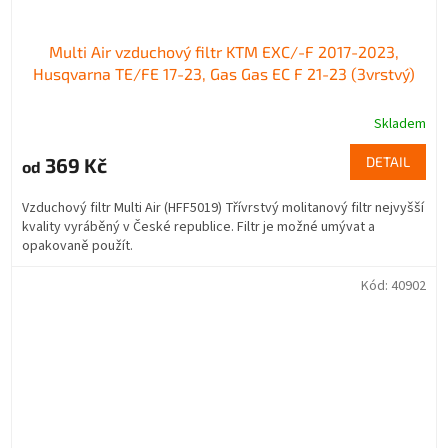
Multi Air vzduchový filtr KTM EXC/-F 2017-2023,
Husqvarna TE/FE 17-23, Gas Gas EC F 21-23 (3vrstvý)
Skladem
369 Kč
DETAIL
od
Vzduchový filtr Multi Air (HFF5019) Třívrstvý molitanový filtr nejvyšší
kvality vyráběný v České republice. Filtr je možné umývat a
opakovaně použít.
Kód:
40902