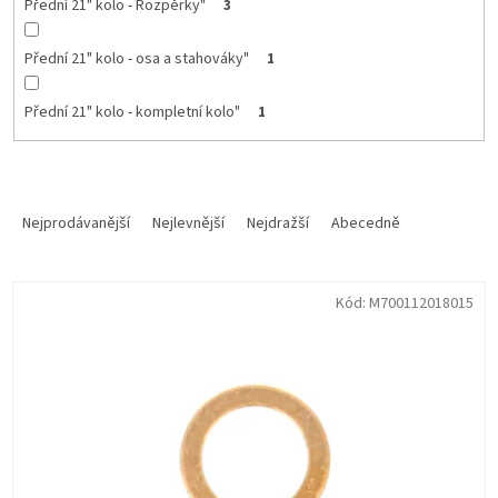
Přední 21" kolo - Rozpěrky"
3
Přední 21" kolo - osa a stahováky"
1
Přední 21" kolo - kompletní kolo"
1
Ř
a
Nejprodávanější
Nejlevnější
Nejdražší
Abecedně
z
e
V
n
Kód:
M700112018015
ý
í
p
p
i
r
s
o
p
d
r
u
o
k
d
t