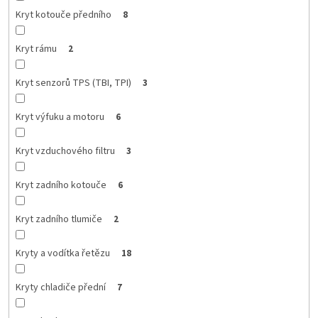
Kryt kotouče předního
8
Kryt rámu
2
Kryt senzorů TPS (TBI, TPI)
3
Kryt výfuku a motoru
6
Kryt vzduchového filtru
3
Kryt zadního kotouče
6
Kryt zadního tlumiče
2
Kryty a vodítka řetězu
18
Kryty chladiče přední
7