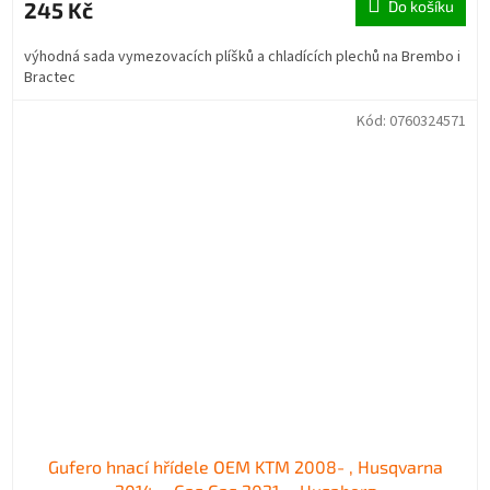
245 Kč
Do košíku
výhodná sada vymezovacích plíšků a chladících plechů na Brembo i
Bractec
Kód:
0760324571
Gufero hnací hřídele OEM KTM 2008- , Husqvarna