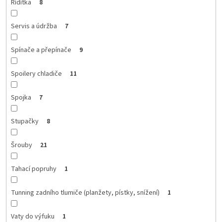
Řídítka
8
Servis a údržba
7
Spínače a přepínače
9
Spoilery chladiče
11
Spojka
7
Stupačky
8
Šrouby
21
Tahací popruhy
1
Tunning zadního tlumiče (planžety, pístky, snížení)
1
Vaty do výfuku
1