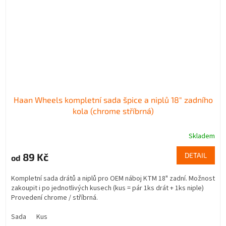
Haan Wheels kompletní sada špice a niplů 18" zadního
kola (chrome stříbrná)
Skladem
89 Kč
DETAIL
od
Kompletní sada drátů a niplů pro OEM náboj KTM 18" zadní. Možnost
zakoupit i po jednotlivých kusech (kus = pár 1ks drát + 1ks niple)
Provedení chrome / stříbrná.
Sada
Kus