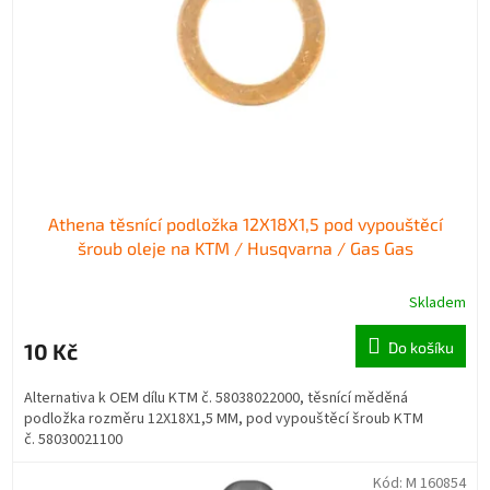
r
u
o
k
d
t
u
ů
k
t
ů
Athena těsnící podložka 12X18X1,5 pod vypouštěcí
šroub oleje na KTM / Husqvarna / Gas Gas
Skladem
10 Kč
Do košíku
Alternativa k OEM dílu KTM č. 58038022000, těsnící měděná
podložka rozměru 12X18X1,5 MM, pod vypouštěcí šroub KTM
č. 58030021100
Kód:
M 160854