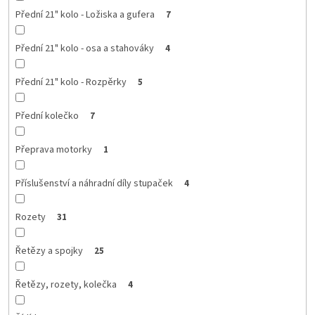
Přední 21" kolo - Ložiska a gufera
7
Přední 21" kolo - osa a stahováky
4
Přední 21" kolo - Rozpěrky
5
Přední kolečko
7
Přeprava motorky
1
Příslušenství a náhradní díly stupaček
4
Rozety
31
Řetězy a spojky
25
Řetězy, rozety, kolečka
4