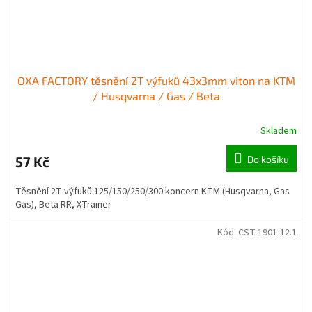
OXA FACTORY těsnění 2T výfuků 43x3mm viton na KTM
/ Husqvarna / Gas / Beta
Skladem
57 Kč
Do košíku
Těsnění 2T výfuků 125/150/250/300 koncern KTM (Husqvarna, Gas
Gas), Beta RR, XTrainer
Kód:
CST-1901-12.1