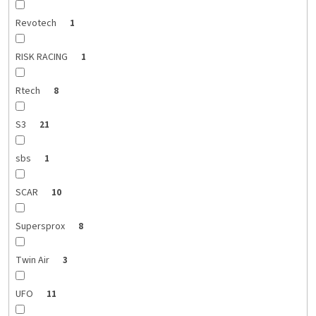
Revotech
1
RISK RACING
1
Rtech
8
S3
21
sbs
1
SCAR
10
Supersprox
8
Twin Air
3
UFO
11