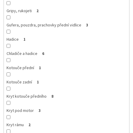
Gripy, rukojeti
2
Gufera, pouzdra, prachovky přední vidlice
3
Hadice
1
Chladiče a hadice
6
Kotouče přední
1
Kotouče zadní
1
Kryt kotouče předního
8
Kryt pod motor
3
Kryt rámu
2