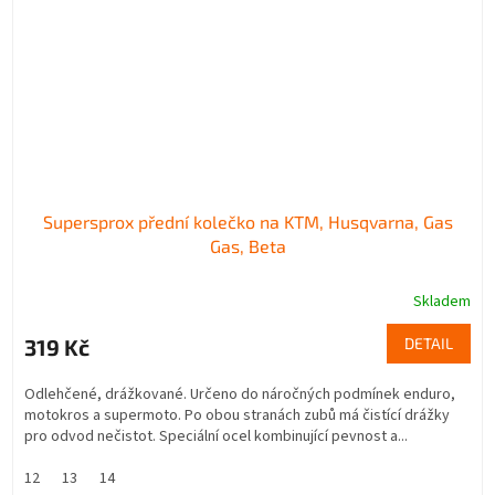
Supersprox přední kolečko na KTM, Husqvarna, Gas
Gas, Beta
Skladem
319 Kč
DETAIL
Odlehčené, drážkované. Určeno do náročných podmínek enduro,
motokros a supermoto. Po obou stranách zubů má čistící drážky
pro odvod nečistot. Speciální ocel kombinující pevnost a...
12
13
14