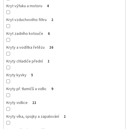
Kryt výfuku a motoru
4
Kryt vzduchového filtru
2
Kryt zadního kotouče
6
Kryty a vodítka řetězu
16
Kryty chladiče přední
1
Kryty kyvky
5
Kryty př. tlumičů a vidlic
9
Kryty vidlice
21
Kryty víka, spojky a zapalování
2