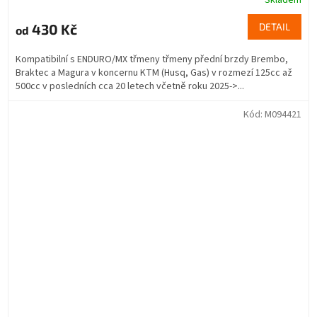
Skladem
430 Kč
DETAIL
od
Kompatibilní s ENDURO/MX třmeny třmeny přední brzdy Brembo,
Braktec a Magura v koncernu KTM (Husq, Gas) v rozmezí 125cc až
500cc v posledních cca 20 letech včetně roku 2025->...
Kód:
M094421