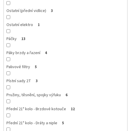
Ostatní (přední vidlice)
3
Ostatní elektro
1
Páčky
13
Páky brzdy a řazení
4
Palivové filtry
5
Pístní sady 2T
3
Pružiny, těsnění, spojky výfuku
6
Přední 21" kolo - Brzdové kotouče
12
Přední 21" kolo - Dráty a niple
5