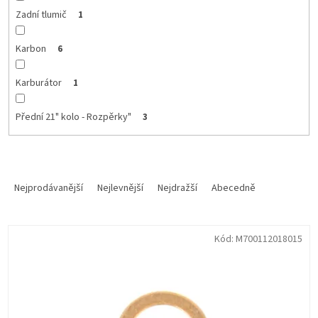
Zadní tlumič
1
Karbon
6
Karburátor
1
Přední 21" kolo - Rozpěrky"
3
Ř
a
Nejprodávanější
Nejlevnější
Nejdražší
Abecedně
z
e
V
n
Kód:
M700112018015
ý
í
p
p
i
r
s
o
p
d