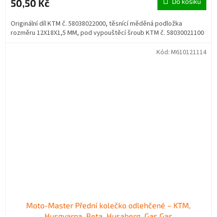
50,50 Kč
Do košíku
Originální díl KTM č. 58038022000, těsnící měděná podložka
rozměru 12X18X1,5 MM, pod vypouštěcí šroub KTM č. 58030021100
Kód:
M610121114
Moto-Master Přední kolečko odlehčené – KTM,
Husqvarna, Beta, Husaberg, Gas Gas