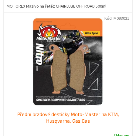
MOTOREX Mazivo na řetěz CHAINLUBE OFF ROAD 500ml
Kód:
M093021
Přední brzdové destičky Moto-Master na KTM,
Husqvarna, Gas Gas