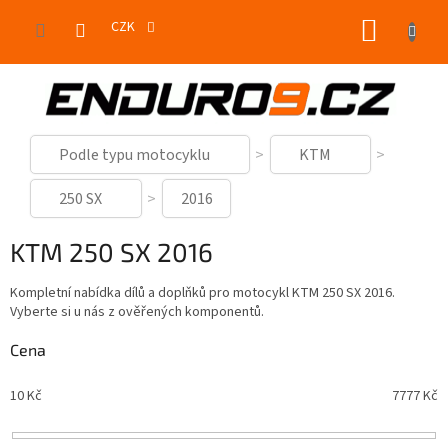
Přejít
NÁKUP
na
CZK
obsah
KOŠÍK
Podle typu motocyklu
KTM
250 SX
2016
KTM 250 SX 2016
Kompletní nabídka dílů a doplňků pro motocykl KTM 250 SX 2016.
Vyberte si u nás z ověřených komponentů.
Cena
10
Kč
7777
Kč