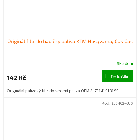
Originál filtr do hadičky paliva KTM,Husqvarna, Gas Gas
Skladem
142 Kč
Do košíku
Originální palivový filtr do vedení paliva OEM č. 78141013190
Kód:
253402-KUS