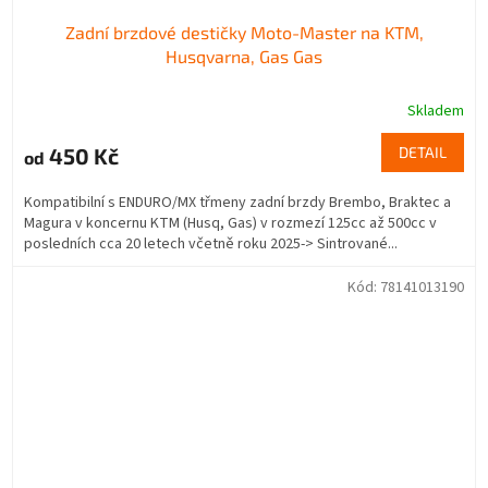
Zadní brzdové destičky Moto-Master na KTM,
Husqvarna, Gas Gas
Skladem
450 Kč
DETAIL
od
Kompatibilní s ENDURO/MX třmeny zadní brzdy Brembo, Braktec a
Magura v koncernu KTM (Husq, Gas) v rozmezí 125cc až 500cc v
posledních cca 20 letech včetně roku 2025-> Sintrované...
Kód:
78141013190