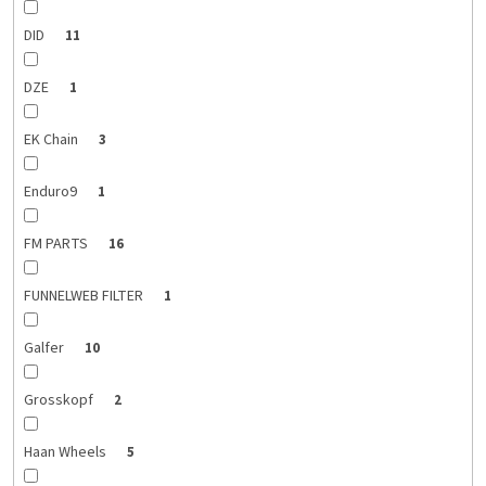
DID
11
DZE
1
EK Chain
3
Enduro9
1
FM PARTS
16
FUNNELWEB FILTER
1
Galfer
10
Grosskopf
2
Haan Wheels
5