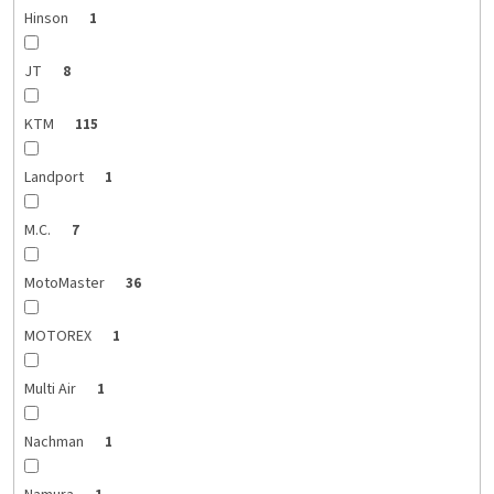
Hinson
1
JT
8
KTM
115
Landport
1
M.C.
7
MotoMaster
36
MOTOREX
1
Multi Air
1
Nachman
1