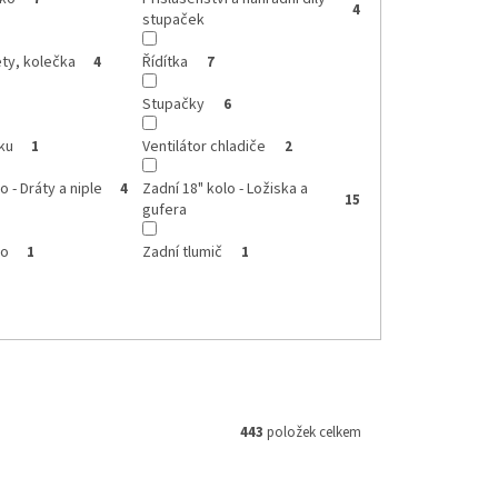
4
stupaček
ty, kolečka
Řídítka
4
7
Stupačky
6
ku
Ventilátor chladiče
1
2
o - Dráty a niple
Zadní 18" kolo - Ložiska a
4
15
gufera
lo
Zadní tlumič
1
1
443
položek celkem