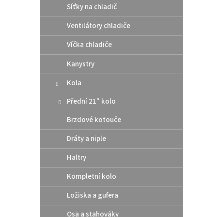
V
n
Síťky na chladič
ý
í
p
p
Ventilátory chladiče
i
r
s
Víčka chladiče
o
p
d
Kanystry
r
u
o
k
Kola
d
t
u
ů
Přední 21" kolo
Athen
k
pod 
t
Brzdové kotouče
/ Hu
ů
Dráty a niple
Haltry
10 
Kompletní kolo
Altern
těsní
Ložiska a gufera
rozmě
šroub
Osa a stahováky