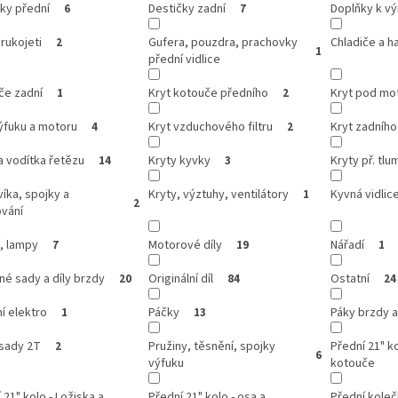
ky přední
Destičky zadní
Doplňky k v
6
7
 rukojeti
Gufera, pouzdra, prachovky
Chladiče a h
2
1
přední vidlice
če zadní
Kryt kotouče předního
Kryt pod mo
1
2
ýfuku a motoru
Kryt vzduchového filtru
Kryt zadníh
4
2
a vodítka řetězu
Kryty kyvky
Kryty př. tlum
14
3
víka, spojky a
Kryty, výztuhy, ventilátory
Kyvná vidlic
1
2
ování
, lampy
Motorové díly
Nářadí
7
19
1
é sady a díly brzdy
Originální díl
Ostatní
20
84
24
í elektro
Páčky
Páky brzdy a
1
13
 sady 2T
Pružiny, těsnění, spojky
Přední 21" k
2
6
výfuku
kotouče
 21" kolo - Ložiska a
Přední 21" kolo - osa a
Přední kole