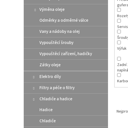
gufer
Výměna oleje
Rozet
Odměrky a odměrné válce
Servis
Vany a nádoby na olej
Šroub
Vypouštěcí šrouby
Výfuk
Vypouštěcí zařízení, hadičky
Zátky oleje
Zadní 
napín
Elektro díly
Karbo
Filtry a péče o filtry
Chladiče a hadice
Ř
Hadice
a
Nejpro
z
Chladiče
e