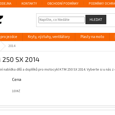
ODEJNA
KONTAKTY
OBCHODNÍ PODMÍNKY
PODMÍNKY OCHRA
HLEDAT
 pro jezdce
Kryty, výztuhy, ventilátory
Plasty na moto
2014
 250 SX 2014
í nabídka dílů a doplňků pro motocykl KTM 250 SX 2014. Vyberte si u nás
Cena
10
Kč