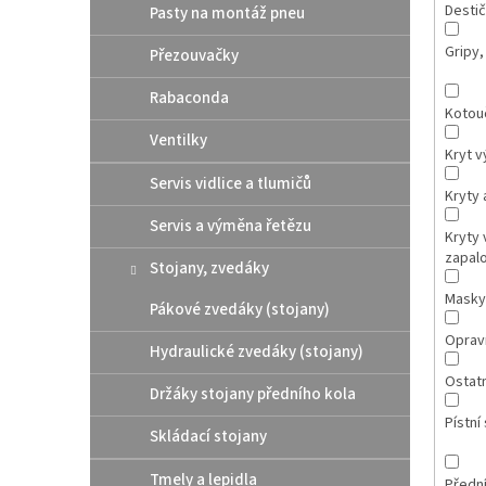
Destič
Pasty na montáž pneu
Gripy,
Přezouvačky
Rabaconda
Kotou
Ventilky
Kryt v
Servis vidlice a tlumičů
Kryty 
Servis a výměna řetězu
Kryty 
zapal
Stojany, zvedáky
Masky
Pákové zvedáky (stojany)
Opravn
Hydraulické zvedáky (stojany)
Ostatn
Držáky stojany předního kola
Pístní
Skládací stojany
Tmely a lepidla
Přední