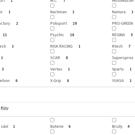
ort
M.C.
MotoMaster
1
7
Air
Nachman
Namura
1
1
1
actory
Polisport
PRO-GREEN
2
29
Psychic
REGINA
11
16
5
ech
RISK RACING
Rtech
1
1
7
SCAR
Supersprox
1
8
Vertex
Vparts
3
1
1
arbon
X-Grip
YUASA
6
6
1
filtr
 sání
Baterie
Brzdy
1
6
4