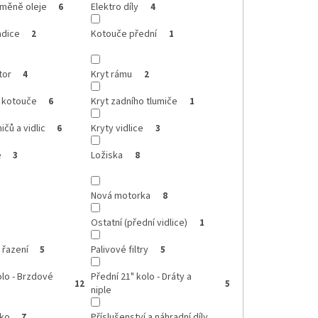
ýměně oleje
Elektro díly
6
4
adice
Kotouče přední
2
1
tor
Kryt rámu
4
2
o kotouče
Kryt zadního tlumiče
6
1
ičů a vidlic
Kryty vidlice
6
3
e
Ložiska
3
8
Nová motorka
8
Ostatní (přední vidlice)
1
 řazení
Palivové filtry
5
5
olo - Brzdové
Přední 21" kolo - Dráty a
12
5
niple
čko
Příslušenství a náhradní díly
7