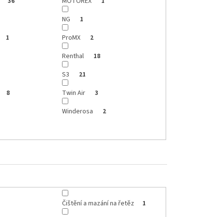
MOTOREX
36
1
NG
1
ProMX
1
2
Renthal
18
S3
21
Twin Air
8
3
Winderosa
2
Čištění a mazání na řetěz
1