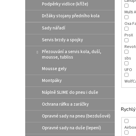
Landp
Podpěrky vidlice (kříže)
Multi 
Držáky stojany předního kola
Oxa F
Sady nářadí
ProX
Servis brzdy a spojky
Revot
Přezouvání a servis kola, duší,
mousse, tubliss
sbs
Mousse gely
UFO
Montpáky
WolfC
Náplně SLIME do pneu i duše
Ochrana ráfku a zarážky
Rychlý 
Opravné sady na pneu (bezdušové)
Airbox
Opravné sady na duše (lepení)