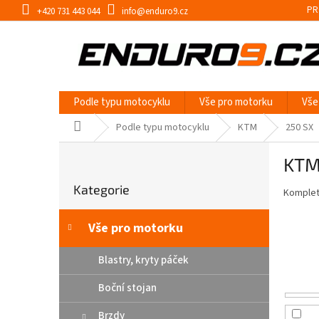
Přejít
PR
+420 731 443 044
info@enduro9.cz
na
obsah
Podle typu motocyklu
Vše pro motorku
Vše
Domů
Podle typu motocyklu
KTM
250 SX
P
KTM
o
Přeskočit
s
Kategorie
kategorie
Kompletn
t
r
a
Vše pro motorku
n
n
Blastry, kryty páček
í
Boční stojan
p
a
Brzdy