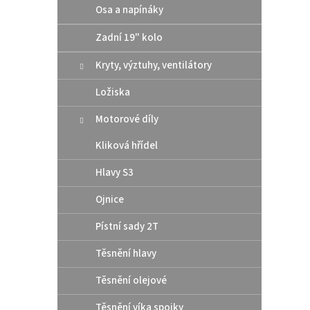
Osa a napínáky
roku 2
Zadní 19" kolo
Kryty, výztuhy, ventilátory
Ložiska
Motorové díly
Kliková hřídel
Hlavy S3
Moto
Ojnice
odle
Pístní sady 2T
Husa
Těsnění hlavy
3
od
Těsnění olejové
Odleh
Těsnění víka spojky