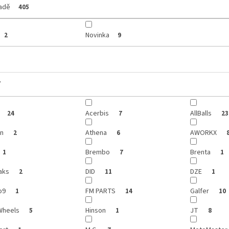
ladě
405
Novinka
2
9
y
Acerbis
AllBalls
24
7
23
on
Athena
AWORKX
2
6
Brembo
Brenta
1
7
1
aks
DID
DZE
2
11
1
o9
FM PARTS
Galfer
1
14
10
Wheels
Hinson
JT
5
1
8