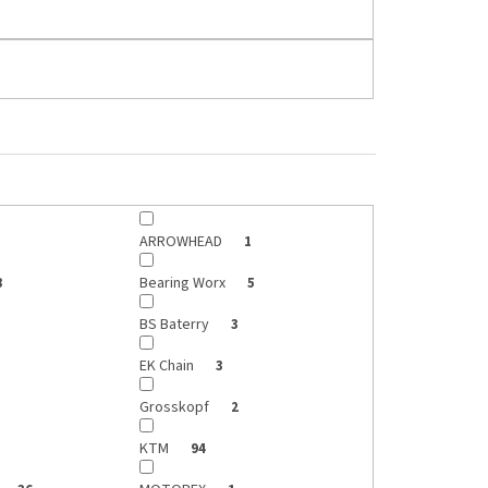
ARROWHEAD
1
Bearing Worx
8
5
BS Baterry
3
EK Chain
3
Grosskopf
2
KTM
94