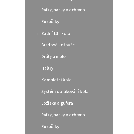
Ráfky, pásky a ochrana
Rozpěrky
Zadní 18" kolo
Brzdové kotouče
Dráty a niple
Haltry
Zadn
Mast
Kompletní kolo
Gas
Systém dofukování kola
Ložiska a gufera
4
od
Ráfky, pásky a ochrana
Kompa
brzdy
Rozpěrky
konce
až 500