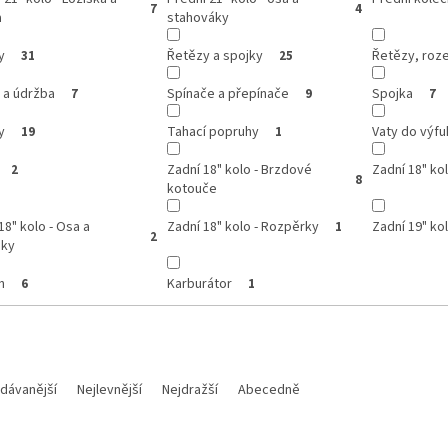
7
4
a
stahováky
y
Řetězy a spojky
Řetězy, roze
31
25
 a údržba
Spínače a přepínače
Spojka
7
9
7
y
Tahací popruhy
Vaty do výfu
19
1
Zadní 18" kolo - Brzdové
Zadní 18" kol
2
8
kotouče
18" kolo - Osa a
Zadní 18" kolo - Rozpěrky
Zadní 19" ko
1
2
áky
n
Karburátor
6
1
dávanější
Nejlevnější
Nejdražší
Abecedně