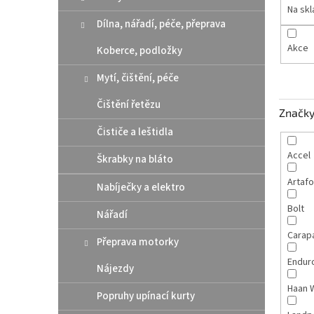
n
Na sk
e
Dílna, nářadí, péče, přeprava
l
Akce
Koberce, podložky
Mytí, čištění, péče
Čištění řetězu
Značk
Čističe a leštidla
Accel
Škrabky na bláto
Artaf
Nabíječky a elektro
Bolt
Nářadí
Carap
Přeprava motorky
Endur
Nájezdy
Haan 
Popruhy upínací kurty