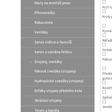
Pasty na montáž pneu
Kryt v
Přezouvačky
Kryty p
Rabaconda
Kyvná 
Ventilky
Nářadí
Servis vidlice a tlumičů
Ostatn
Servis a výměna řetězu
Palivov
Stojany, zvedáky
Pákové zvedáky (stojany)
Přední
gufer
Hydraulické zvedáky (stojany)
Rozet
Držáky stojany předního kola
Spína
Skládací stojany
Ventil
Tmely a lepidla