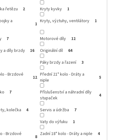
tka řetězu
Kryty kyvky
2
1
pojky a
Kryty, výztuhy, ventilátory
1
1
y
Motorové díly
7
12
 a díly brzdy
Originální díl
16
64
Páky brzdy a řazení
3
olo - Brzdové
Přední 21" kolo - Dráty a
12
5
niple
čko
Příslušenství a náhradní díly
7
4
stupaček
ty, kolečka
Servis a údržba
4
7
Vaty do výfuku
1
lo - Brzdové
Zadní 18" kolo - Dráty a niple
4
8