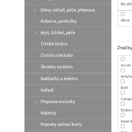
n
Na sk
e
Dílna, nářadí, péče, přeprava
l
Akce
Koberce, podložky
Mytí, čištění, péče
Čištění řetězu
Značk
Čističe a leštidla
Accel
Škrabky na bláto
Artaf
Nabíječky a elektro
Bolt
Nářadí
Carap
Přeprava motorky
Endur
Nájezdy
Haan 
Popruhy upínací kurty