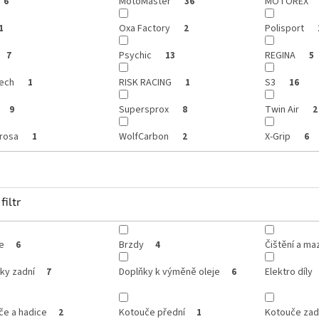
MotoMaster
MOTOREX
6
36
Oxa Factory
Polisport
1
2
Psychic
REGINA
7
13
5
ech
RISK RACING
S3
1
1
16
Supersprox
Twin Air
9
8
2
rosa
WolfCarbon
X-Grip
1
2
6
filtr
e
Brzdy
Čištění a ma
6
4
ky zadní
Doplňky k výměně oleje
Elektro díly
7
6
če a hadice
Kotouče přední
Kotouče zad
2
1