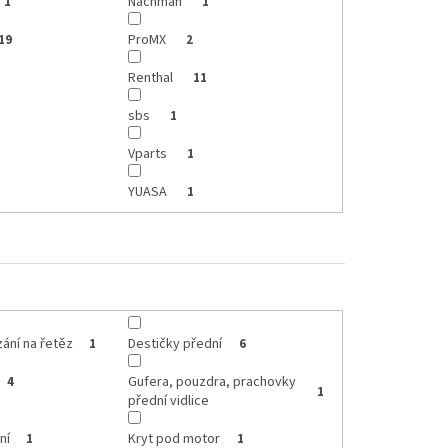
Nachman
1
1
ProMX
19
2
Renthal
11
sbs
1
Vparts
1
YUASA
1
zání na řetěz
Destičky přední
1
6
Gufera, pouzdra, prachovky
4
1
přední vidlice
ní
Kryt pod motor
1
1