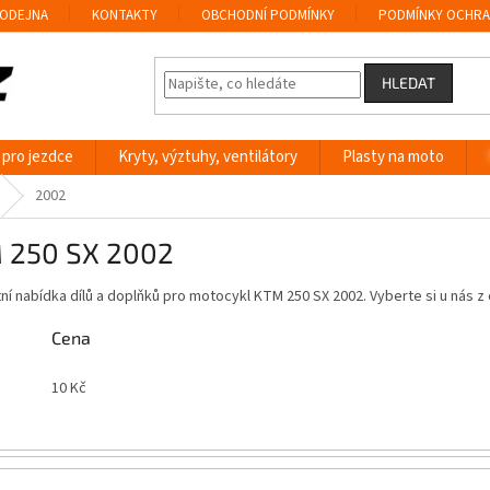
ODEJNA
KONTAKTY
OBCHODNÍ PODMÍNKY
PODMÍNKY OCHRA
HLEDAT
 pro jezdce
Kryty, výztuhy, ventilátory
Plasty na moto
2002
 250 SX 2002
í nabídka dílů a doplňků pro motocykl KTM 250 SX 2002. Vyberte si u nás
Cena
10
Kč