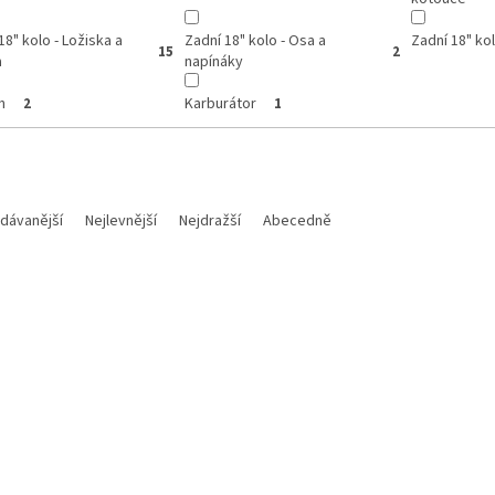
18" kolo - Ložiska a
Zadní 18" kolo - Osa a
Zadní 18" ko
15
2
a
napínáky
n
Karburátor
2
1
dávanější
Nejlevnější
Nejdražší
Abecedně
Kód:
M700112018015
Kód: