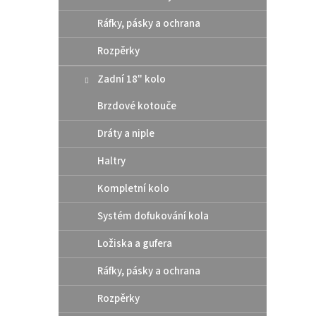
Ráfky, pásky a ochrana
Zadn
Mast
Rozpěrky
Gas
Zadní 18" kolo
Brzdové kotouče
4
od
Dráty a niple
Kompa
brzdy
Haltry
konce
až 500
Kompletní kolo
roku 2
Systém dofukování kola
Ložiska a gufera
Ráfky, pásky a ochrana
Rozpěrky