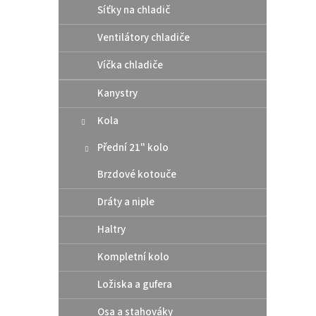
u
ů
Síťky na chladič
Athen
k
pod 
Ventilátory chladiče
t
/ Hu
ů
Víčka chladiče
Kanystry
10 
Kola
Altern
těsní
Přední 21" kolo
rozmě
šroub
Brzdové kotouče
Dráty a niple
Haltry
Kompletní kolo
Ložiska a gufera
Osa a stahováky