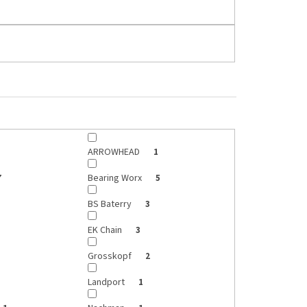
ARROWHEAD
1
Bearing Worx
7
5
BS Baterry
3
EK Chain
3
Grosskopf
2
Landport
1