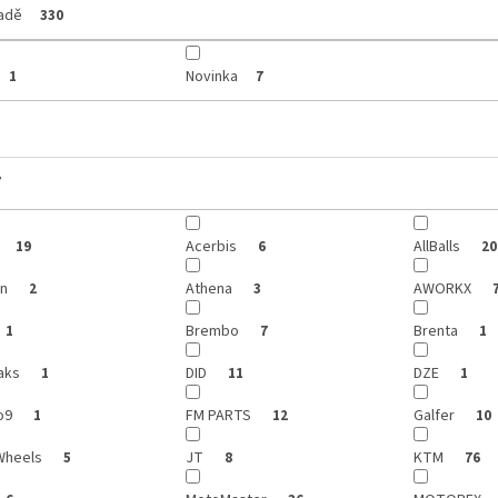
ladě
330
Novinka
1
7
y
Acerbis
AllBalls
19
6
20
on
Athena
AWORKX
2
3
Brembo
Brenta
1
7
1
aks
DID
DZE
1
11
1
o9
FM PARTS
Galfer
1
12
10
Wheels
JT
KTM
5
8
76