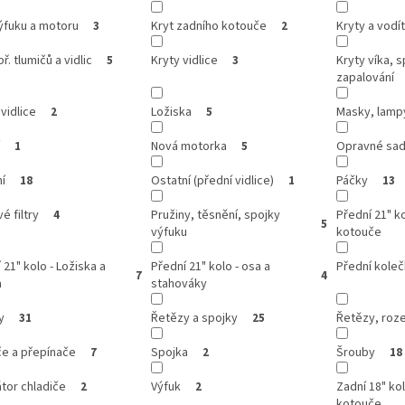
ýfuku a motoru
Kryt zadního kotouče
Kryty a vodí
3
2
ř. tlumičů a vidlic
Kryty vidlice
Kryty víka, s
5
3
zapalování
vidlice
Ložiska
Masky, lamp
2
5
Nová motorka
Opravné sady
1
5
í
Ostatní (přední vidlice)
Páčky
18
1
13
é filtry
Pružiny, těsnění, spojky
Přední 21" k
4
5
výfuku
kotouče
 21" kolo - Ložiska a
Přední 21" kolo - osa a
Přední kole
7
4
a
stahováky
y
Řetězy a spojky
Řetězy, roze
31
25
če a přepínače
Spojka
Šrouby
7
2
18
átor chladiče
Výfuk
Zadní 18" ko
2
2
kotouče