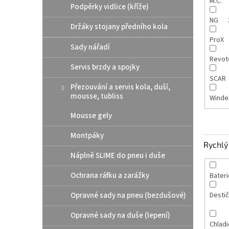
M.C.
Podpěrky vidlice (kříže)
NG
Držáky stojany předního kola
ProX
Sady nářadí
Revot
Servis brzdy a spojky
SCAR
Přezouvání a servis kola, duší,
mousse, tubliss
Winde
Mousse gely
Montpáky
Rychlý 
Náplně SLIME do pneu i duše
Ochrana ráfku a zarážky
Bateri
Opravné sady na pneu (bezdušové)
Destič
Opravné sady na duše (lepení)
Chladi