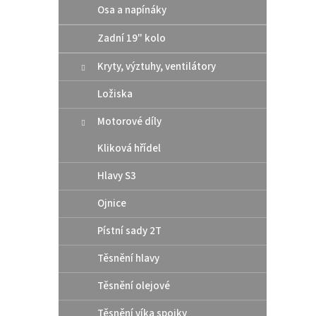
Osa a napínáky
Zadní 19" kolo
Origi
Kryty, výztuhy, ventilátory
pod v
Ložiska
Husq
Motorové díly
50,
Kliková hřídel
Hlavy S3
Origin
měděn
Ojnice
pod v
Pístní sady 2T
Těsnění hlavy
Těsnění olejové
Těsnění víka spojky