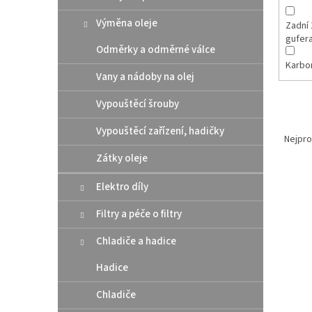
Výměna oleje
Zadní 
gufer
Odměrky a odměrné válce
Karbo
Vany a nádoby na olej
Vypouštěcí šrouby
Ř
Vypouštěcí zařízení, hadičky
a
Nejpro
z
Zátky oleje
e
V
n
Elektro díly
ý
í
p
p
Filtry a péče o filtry
i
r
Chladiče a hadice
s
o
p
d
Hadice
r
u
o
k
Chladiče
d
t