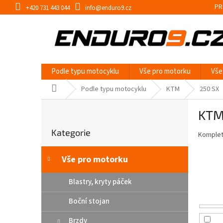
Přejít
PR
+420 731 443 044
info@enduro9.cz
na
obsah
Podle typu motocyklu
Vše pro motorku
Vše
Domů
Podle typu motocyklu
KTM
250 SX
P
KTM
o
Přeskočit
s
Kategorie
kategorie
Kompletn
t
r
a
Vše pro motorku
n
n
Blastry, kryty páček
í
Boční stojan
p
a
Brzdy