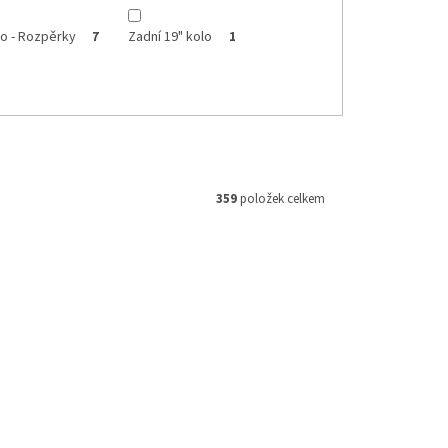
lo - Rozpěrky
Zadní 19" kolo
7
1
359
položek celkem
M 160854
Kód:
M093021
359 Kč
–16 %