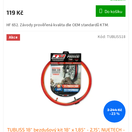
119 Kč
Do košíku
HF 652. Závody prověřená kvalita dle OEM standardů KTM.
Kód:
TUBLISS18
Akce
3 244 Kč
–23 %
TUBLISS 18" bezdušový kit 18" x 1,85" - 2,15", NUETECH -