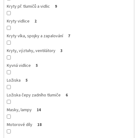
Kryty př. tlumičů a vidlic
9
Kryty vidlice
2
Kryty víka, spojky a zapalování
7
Kryty, výztuhy, ventilátory
3
Kyvná vidlice
5
Ložiska
5
Ložiska čepy zadního tlumiče
6
Masky, lampy
14
Motorové díly
18