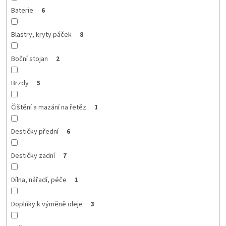
Baterie
6
Blastry, kryty páček
8
Boční stojan
2
Brzdy
5
Čištění a mazání na řetěz
1
Destičky přední
6
Destičky zadní
7
Dílna, nářadí, péče
1
Doplňky k výměně oleje
3