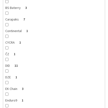
BS Baterry
3
Carapaks
7
Continental
1
CYCRA
1
ČZ
1
DID
11
DZE
1
EK Chain
3
Enduro9
1