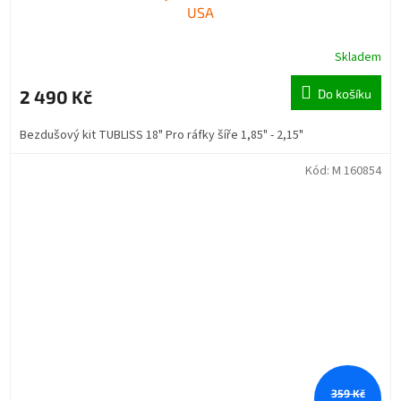
USA
Skladem
2 490 Kč
Do košíku
Bezdušový kit TUBLISS 18" Pro ráfky šíře 1,85" - 2,15"
Kód:
M 160854
359 Kč