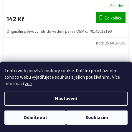
Skladem
142 Kč
Do košíku
Originální palivový filtr do vedení paliva OEM č. 78141013190
Kód:
253402-KUS
Tento web používá soubory cookie. Dalším procházením
tohoto webu vyjadřujete souhlas s jejich používáním.. Více
informací
zde
.
Nastavení
Odmítnout
Souhlasím