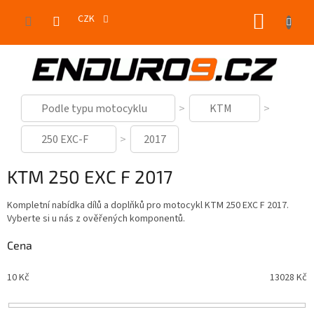
Přejít
NÁKUP
na
CZK
obsah
KOŠÍK
Podle typu motocyklu
KTM
250 EXC-F
2017
KTM 250 EXC F 2017
Kompletní nabídka dílů a doplňků pro motocykl KTM 250 EXC F 2017.
Vyberte si u nás z ověřených komponentů.
Cena
10
Kč
13028
Kč