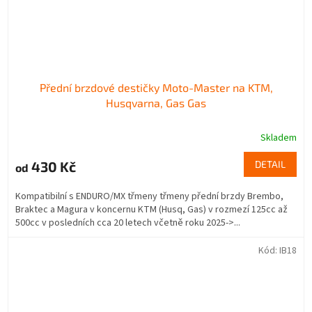
Přední brzdové destičky Moto-Master na KTM,
Husqvarna, Gas Gas
Skladem
430 Kč
DETAIL
od
Kompatibilní s ENDURO/MX třmeny třmeny přední brzdy Brembo,
Braktec a Magura v koncernu KTM (Husq, Gas) v rozmezí 125cc až
500cc v posledních cca 20 letech včetně roku 2025->...
Kód:
IB18