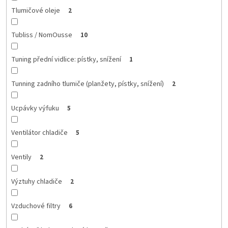
Tlumičové oleje
2
Tubliss / NomOusse
10
Tuning přední vidlice: pístky, snížení
1
Tunning zadního tlumiče (planžety, pístky, snížení)
2
Ucpávky výfuku
5
Ventilátor chladiče
5
Ventily
2
Výztuhy chladiče
2
Vzduchové filtry
6