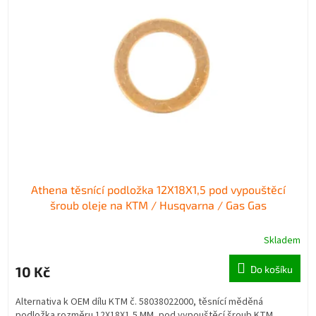
i
r
s
o
p
d
r
u
o
k
d
t
u
ů
k
t
ů
Athena těsnící podložka 12X18X1,5 pod vypouštěcí
šroub oleje na KTM / Husqvarna / Gas Gas
Skladem
10 Kč
Do košíku
Alternativa k OEM dílu KTM č. 58038022000, těsnící měděná
podložka rozměru 12X18X1,5 MM, pod vypouštěcí šroub KTM