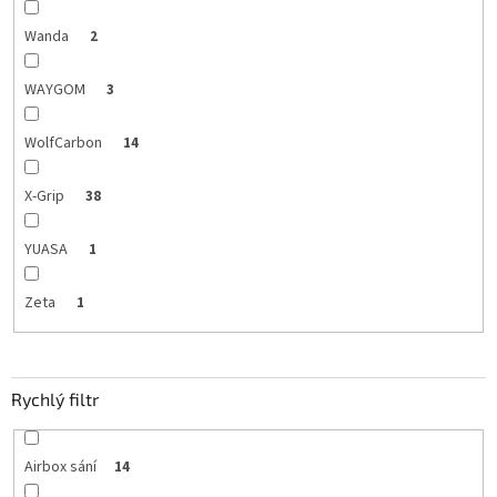
Wanda
2
WAYGOM
3
WolfCarbon
14
X-Grip
38
YUASA
1
Zeta
1
Rychlý filtr
Airbox sání
14