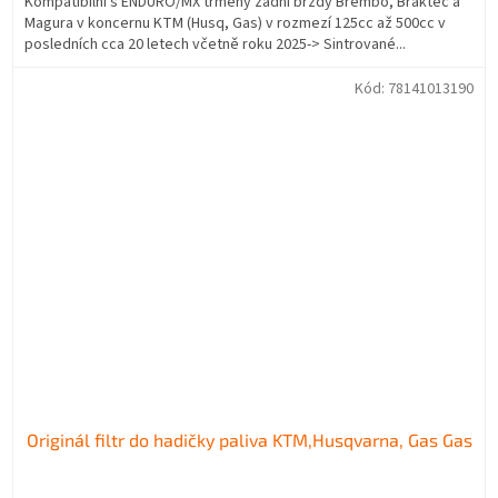
Kompatibilní s ENDURO/MX třmeny zadní brzdy Brembo, Braktec a
Magura v koncernu KTM (Husq, Gas) v rozmezí 125cc až 500cc v
posledních cca 20 letech včetně roku 2025-> Sintrované...
Kód:
78141013190
Originál filtr do hadičky paliva KTM,Husqvarna, Gas Gas