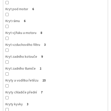
Kryt pod motor
6
Kryt rámu
6
Kryt výfuku a motoru
8
Kryt vzduchového filtru
3
Kryt zadního kotouče
9
Kryt zadního tlumiče
2
Kryty a vodítka řetězu
25
Kryty chladiče přední
7
Kryty kyvky
3