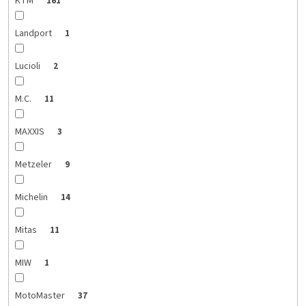
KTM
161
Landport
1
Lucioli
2
M.C.
11
MAXXIS
3
Metzeler
9
Michelin
14
Mitas
11
MIW
1
MotoMaster
37