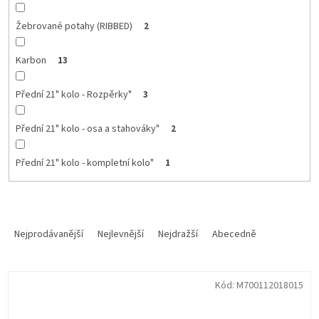
Žebrované potahy (RIBBED)
2
Karbon
13
Přední 21" kolo - Rozpěrky"
3
Přední 21" kolo - osa a stahováky"
2
Přední 21" kolo - kompletní kolo"
1
Ř
a
Nejprodávanější
Nejlevnější
Nejdražší
Abecedně
z
e
V
n
Kód:
M700112018015
ý
í
p
p