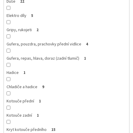
Duše
22
Elektro díly
5
Gripy, rukojeti
2
Gufera, pouzdra, prachovky přední vidlice
4
Gufera, repas, hlava, doraz (zadní tlumič)
1
Hadice
1
Chladiče a hadice
9
Kotouče přední
1
Kotouče zadní
1
Kryt kotouče předního
15