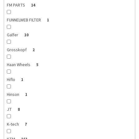
FM PARTS
14
FUNNELWEB FILTER
1
Galfer
10
Grosskopf
2
Haan Wheels
5
Hiflo
1
Hinson
1
JT
8
K-tech
7