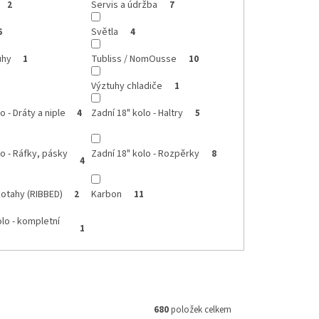
Servis a údržba
2
7
Světla
6
4
uhy
Tubliss / NomOusse
1
10
Výztuhy chladiče
1
o - Dráty a niple
Zadní 18" kolo - Haltry
4
5
lo - Ráfky, pásky
Zadní 18" kolo - Rozpěrky
8
4
otahy (RIBBED)
Karbon
2
11
olo - kompletní
1
680
položek celkem