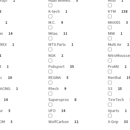
kopf
Haan Wheels
Hiflo
2
5
1
K-tech
KTM
8
1
138
i
M.C.
MAXXIS
2
9
3
in
Mitas
MIW
14
11
1
REX
MTX Parts
Multi Air
1
1
2
NGK
NitroMouss
1
2
d
Polisport
ProMX
1
35
2
ic
REGINA
Renthal
20
5
1
RACING
Rtech
S3
1
9
25
Supersprox
TireTech
14
8
ir
UFO
Vparts
5
14
1
GOM
WolfCarbon
X-Grip
3
12
33