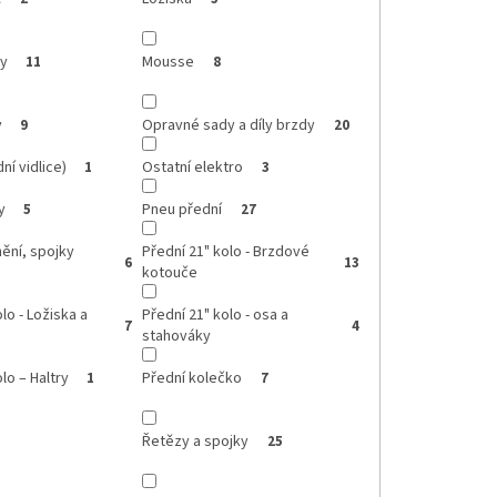
ly
Mousse
11
8
y
Opravné sady a díly brzdy
9
20
ní vidlice)
Ostatní elektro
1
3
y
Pneu přední
5
27
nění, spojky
Přední 21" kolo - Brzdové
6
13
kotouče
lo - Ložiska a
Přední 21" kolo - osa a
7
4
stahováky
lo – Haltry
Přední kolečko
1
7
Řetězy a spojky
25