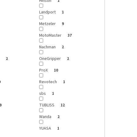
Hinson
1
Landport
1
Metzeler
9
MotoMaster
37
Nachman
2
e
OneGripper
2
2
ProX
10
Revotech
9
1
sbs
1
TUBLISS
9
12
Wanda
2
YUASA
1