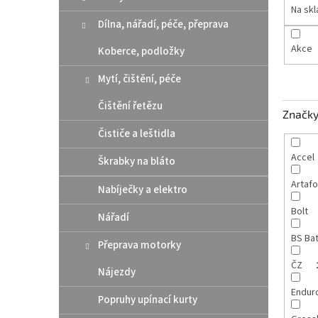
n
Na sk
e
Dílna, nářadí, péče, přeprava
l
Akce
Koberce, podložky
Mytí, čištění, péče
Čištění řetězu
Značk
Čističe a leštidla
Accel
Škrabky na bláto
Artaf
Nabíječky a elektro
Bolt
Nářadí
BS Ba
Přeprava motorky
ČZ
Nájezdy
Endur
Popruhy upínací kurty