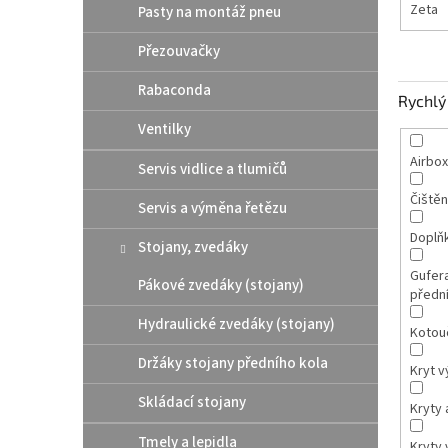
Zeta
Pasty na montáž pneu
Přezouvačky
Rabaconda
Rychlý 
Ventilky
Airbox
Servis vidlice a tlumičů
Čištěn
Servis a výměna řetězu
Doplň
Stojany, zvedáky
Gufer
Pákové zvedáky (stojany)
přední
Hydraulické zvedáky (stojany)
Kotou
Držáky stojany předního kola
Kryt v
Skládací stojany
Kryty 
Tmely a lepidla
Kryty 