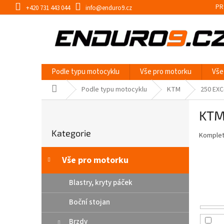
Přejít
PR
+420 731 443 044
info@enduro9.cz
na
obsah
Podle typu motocyklu
Vše pro motorku
Vše
Domů
Podle typu motocyklu
KTM
250 EXC
P
KTM
o
Přeskočit
s
Kategorie
kategorie
Kompletn
t
r
a
Vše pro motorku
n
n
Blastry, kryty páček
í
Boční stojan
p
a
Brzdy