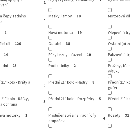
2
ování
ka čepy zadního
Masky, lampy
Motorové dí
10
2
e
Nová motorka
Olejové filtr
1
19
lní díl
Ostatní
Ostatní (před
126
38
Páky brzdy a řazení
Palivové filtr
14
10
zadní
Podblatníky
Pružiny, těs
23
2
výfuku
 21" kolo - Dráty a
Přední 21" kolo - Haltry
Přední 21" ko
8
5
gufera
 21" kolo - Ráfky,
Přední 21" kolo - Rozpěrky
Přední 21" ko
5
5
 a ochrana
ava motorky
Příslušenství a náhradní díly
Rozety
1
31
4
stupaček