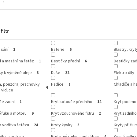
1
filtr
 sání
Baterie
Blastry, kry
1
6
í a mazání na řetěz
Destičky přední
Destičky zad
1
6
ky k výměně oleje
Duše
Elektro díly
3
22
a, pouzdra, prachovky
Hadice
Chladiče a h
1
4
 vidlice
če zadní
Kryt kotouče předního
Kryt pod mo
1
14
ýfuku a motoru
Kryt vzduchového filtru
Kryt zadníh
9
2
a vodítka řetězu
Kryty kyvky
Kryty př. tlum
24
3
víka, spojky a
Kryty, výztuhy, ventilátory
Kyvná vidlic
4