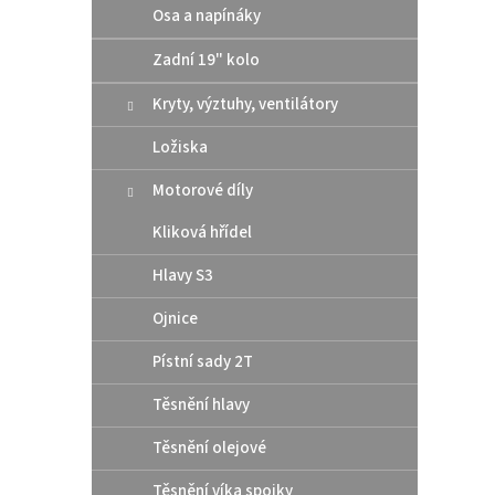
Osa a napínáky
rozmě
šroub
Zadní 19" kolo
Kryty, výztuhy, ventilátory
Ložiska
Motorové díly
Kliková hřídel
Hlavy S3
Moto
Ojnice
CHAI
Pístní sady 2T
Těsnění hlavy
299
Těsnění olejové
MOTOR
Těsnění víka spojky