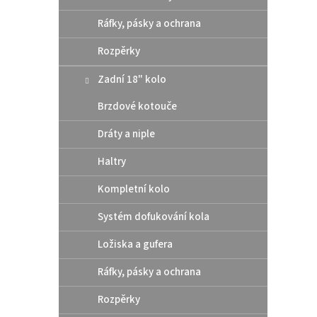
z
e
Ráfky, pásky a ochrana
V
n
ý
Rozpěrky
í
p
p
Zadní 18" kolo
i
r
s
o
Brzdové kotouče
p
d
r
u
Dráty a niple
o
k
d
t
Haltry
u
ů
Athen
Kompletní kolo
k
pod 
t
Systém dofukování kola
/ Hu
ů
Ložiska a gufera
10 
Ráfky, pásky a ochrana
Rozpěrky
Altern
těsní