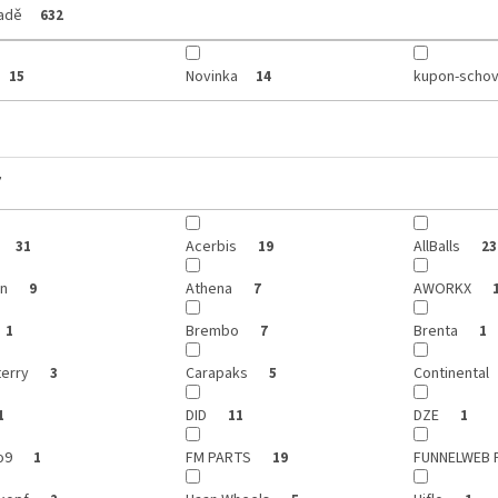
ladě
632
Novinka
kupon-schov
15
14
y
Acerbis
AllBalls
31
19
23
on
Athena
AWORKX
9
7
Brembo
Brenta
1
7
1
terry
Carapaks
Continental
3
5
DID
DZE
1
11
1
o9
FM PARTS
FUNNELWEB 
1
19