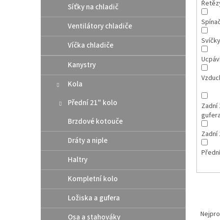
Řetězy
Síťky na chladič
Spína
Ventilátory chladiče
Svíčk
Víčka chladiče
Ucpáv
Kanystry
Vzduch
Kola
Přední 21" kolo
Zadní 
gufer
Brzdové kotouče
Zadní 
Dráty a niple
Přední
Haltry
Kompletní kolo
Ložiska a gufera
Ř
a
Nejpro
Osa a stahováky