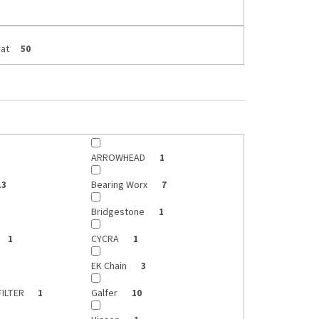
at
50
ARROWHEAD
1
Bearing Worx
13
7
Bridgestone
1
CYCRA
1
1
EK Chain
3
FILTER
Galfer
1
10