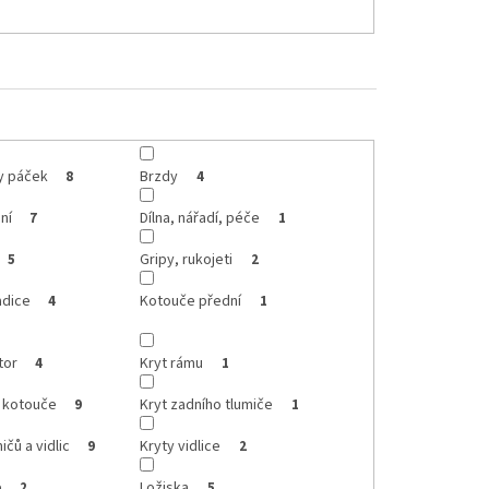
ty páček
Brzdy
8
4
ní
Dílna, nářadí, péče
7
1
Gripy, rukojeti
5
2
adice
Kotouče přední
4
1
tor
Kryt rámu
4
1
o kotouče
Kryt zadního tlumiče
9
1
ičů a vidlic
Kryty vidlice
9
2
e
Ložiska
2
5