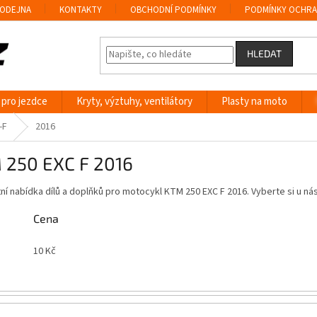
ODEJNA
KONTAKTY
OBCHODNÍ PODMÍNKY
PODMÍNKY OCHRA
HLEDAT
 pro jezdce
Kryty, výztuhy, ventilátory
Plasty na moto
-F
2016
 250 EXC F 2016
í nabídka dílů a doplňků pro motocykl KTM 250 EXC F 2016. Vyberte si u n
Cena
10
Kč