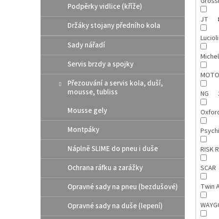
Gross
Podpěrky vidlice (kříže)
JT
Držáky stojany předního kola
Luciol
Sady nářadí
Michel
Servis brzdy a spojky
MOTO
Přezouvání a servis kola, duší,
mousse, tubliss
NG
Mousse gely
Oxfor
Montpáky
Psych
Náplně SLIME do pneu i duše
RISK 
Ochrana ráfku a zarážky
SCAR
Opravné sady na pneu (bezdušové)
Twin A
WAY
Opravné sady na duše (lepení)