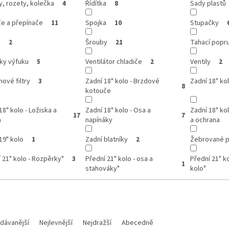
, rozety, kolečka
Řídítka
Sady plastů
4
8
če a přepínače
Spojka
Stupačky
11
10
y
Šrouby
Tahací popr
2
21
ky výfuku
Ventilátor chladiče
Ventily
5
2
2
ové filtry
Zadní 18" kolo - Brzdové
Zadní 18" kol
3
8
kotouče
18" kolo - Ložiska a
Zadní 18" kolo - Osa a
Zadní 18" ko
17
7
a
napínáky
a ochrana
19" kolo
Zadní blatníky
Žebrované p
1
2
 21" kolo - Rozpěrky"
Přední 21" kolo - osa a
Přední 21" k
3
1
stahováky"
kolo"
dávanější
Nejlevnější
Nejdražší
Abecedně