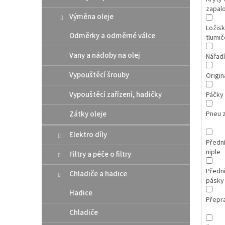
zapal
Výměna oleje
Ložis
Odměrky a odměrné válce
tlumič
Vany a nádoby na olej
Nářadí
Vypouštěcí šrouby
Originá
Vypouštěcí zařízení, hadičky
Páčky
Zátky oleje
Pneu 
Elektro díly
Přední
niple
Filtry a péče o filtry
Přední
Chladiče a hadice
pásky
Hadice
Přepr
Chladiče