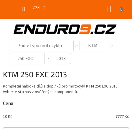
Přejít
NÁKUP
na
CZK
obsah
KOŠÍK
Podle typu motocyklu
KTM
250 EXC
2013
KTM 250 EXC 2013
Kompletní nabídka dílů a doplňků pro motocykl KTM 250 EXC 2013.
Vyberte si u nás z ověřených komponentů.
Cena
10
Kč
7777
Kč