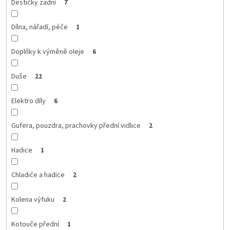
Destičky zadní
7
Dílna, nářadí, péče
1
Doplňky k výměně oleje
6
Duše
22
Elektro díly
6
Gufera, pouzdra, prachovky přední vidlice
2
Hadice
1
Chladiče a hadice
2
Kolena výfuku
2
Kotouče přední
1