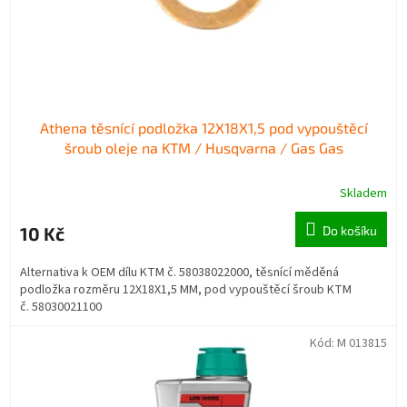
u
ů
k
t
ů
Athena těsnící podložka 12X18X1,5 pod vypouštěcí
šroub oleje na KTM / Husqvarna / Gas Gas
Skladem
10 Kč
Do košíku
Alternativa k OEM dílu KTM č. 58038022000, těsnící měděná
podložka rozměru 12X18X1,5 MM, pod vypouštěcí šroub KTM
č. 58030021100
Kód:
M 013815