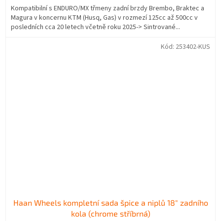
Kompatibilní s ENDURO/MX třmeny zadní brzdy Brembo, Braktec a
Magura v koncernu KTM (Husq, Gas) v rozmezí 125cc až 500cc v
posledních cca 20 letech včetně roku 2025-> Sintrované...
Kód:
253402-KUS
Haan Wheels kompletní sada špice a niplů 18" zadního
kola (chrome stříbrná)