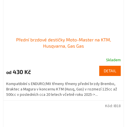
Přední brzdové destičky Moto-Master na KTM,
Husqvarna, Gas Gas
Skladem
430 Kč
DETAIL
od
Kompatibilní s ENDURO/MX třmeny třmeny přední brzdy Brembo,
Braktec a Magura v koncernu KTM (Husq, Gas) v rozmezí 125cc až
500cc v posledních cca 20 letech včetně roku 2025->...
Kód:
IB18