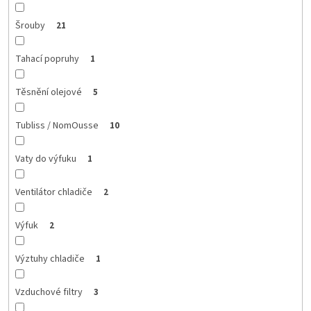
Šrouby
21
Tahací popruhy
1
Těsnění olejové
5
Tubliss / NomOusse
10
Vaty do výfuku
1
Ventilátor chladiče
2
Výfuk
2
Výztuhy chladiče
1
Vzduchové filtry
3