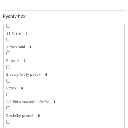
Rychlý filtr
2T Oleje
5
Airbox sání
1
Baterie
6
Blastry, kryty páček
6
Brzdy
4
Čištění a mazání na řetěz
1
Destičky přední
6