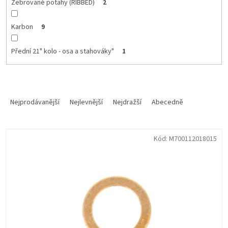
Žebrované potahy (RIBBED)
2
Karbon
9
Přední 21" kolo - osa a stahováky"
1
Ř
a
Nejprodávanější
Nejlevnější
Nejdražší
Abecedně
z
e
V
n
Kód:
M700112018015
ý
í
p
p
i
r
s
o
p
d
r
u
o
k
d
t