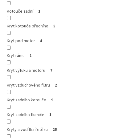
Kotouče zadní
1
Kryt kotouče předního
5
Kryt pod motor
4
Kryt rámu
1
Kryt výfuku a motoru
7
Kryt vzduchového filtru
2
Kryt zadního kotouče
9
Kryt zadního tlumiče
1
Kryty a vodítka řetězu
25