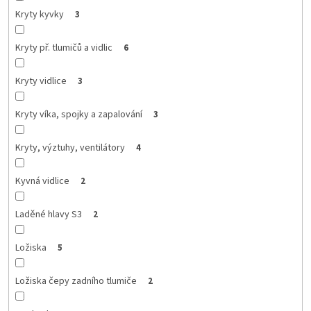
Kryty kyvky
3
Kryty př. tlumičů a vidlic
6
Kryty vidlice
3
Kryty víka, spojky a zapalování
3
Kryty, výztuhy, ventilátory
4
Kyvná vidlice
2
Laděné hlavy S3
2
Ložiska
5
Ložiska čepy zadního tlumiče
2