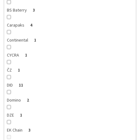
BS Baterry
3
Carapaks
4
Continental
1
CYCRA
1
ČZ
1
DID
11
Domino
2
DZE
1
EK Chain
3