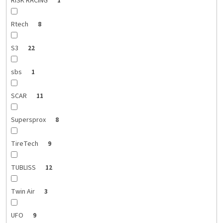
RISK RACING
1
Rtech
8
S3
22
sbs
1
SCAR
11
Supersprox
8
TireTech
9
TUBLISS
12
Twin Air
3
UFO
9