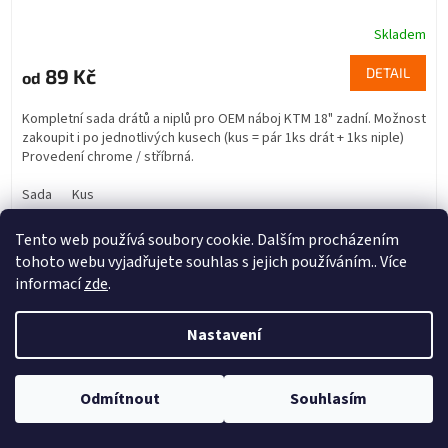
Skladem
89 Kč
DETAIL
od
Kompletní sada drátů a niplů pro OEM náboj KTM 18" zadní. Možnost
zakoupit i po jednotlivých kusech (kus = pár 1ks drát + 1ks niple)
Provedení chrome / stříbrná.
Sada
Kus
Kód:
78141013190
Tento web používá soubory cookie. Dalším procházením
tohoto webu vyjadřujete souhlas s jejich používáním.. Více
informací
zde
.
Nastavení
Odmítnout
Souhlasím