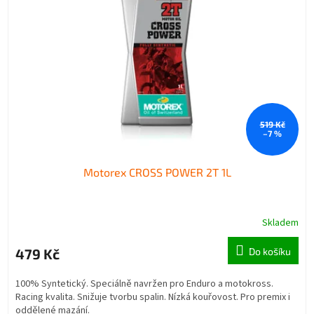
519 Kč
–7 %
Motorex CROSS POWER 2T 1L
Skladem
479 Kč
Do košíku
100% Syntetický. Speciálně navržen pro Enduro a motokross.
Racing kvalita. Snižuje tvorbu spalin. Nízká kouřovost. Pro premix i
oddělené mazání.