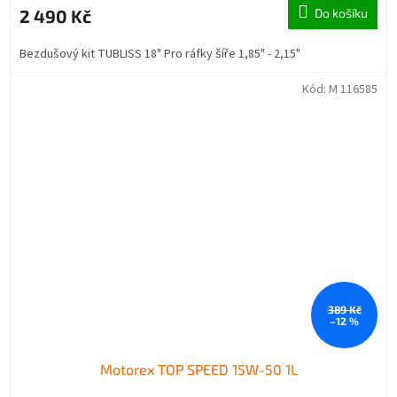
2 490 Kč
Do košíku
Bezdušový kit TUBLISS 18" Pro ráfky šíře 1,85" - 2,15"
Kód:
M 116585
389 Kč
–12 %
Motorex TOP SPEED 15W-50 1L