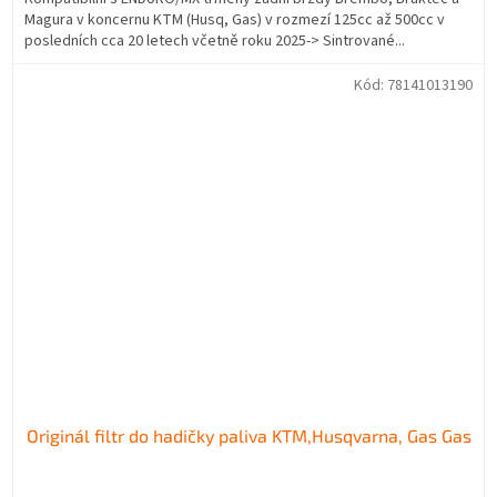
Magura v koncernu KTM (Husq, Gas) v rozmezí 125cc až 500cc v
posledních cca 20 letech včetně roku 2025-> Sintrované...
Kód:
78141013190
Originál filtr do hadičky paliva KTM,Husqvarna, Gas Gas