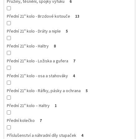
Pružiny, těsnění, spojky výfuku
6
Přední 21" kolo - Brzdové kotouče
13
Přední 21" kolo - Dráty a niple
5
Přední 21" kolo - Haltry
8
Přední 21" kolo - Ložiska a gufera
7
Přední 21" kolo - osa a stahováky
4
Přední 21" kolo - Ráfky, pásky a ochrana
5
Přední 21" kolo – Haltry
1
Přední kolečko
7
Příslušenství a náhradní díly stupaček
4