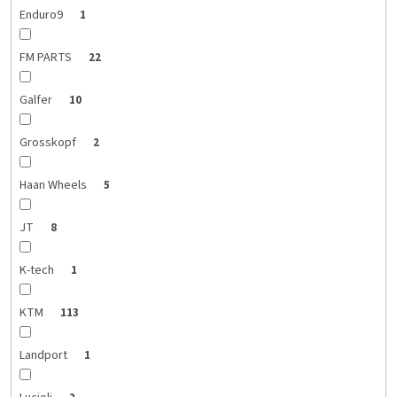
Enduro9
1
FM PARTS
22
Galfer
10
Grosskopf
2
Haan Wheels
5
JT
8
K-tech
1
KTM
113
Landport
1