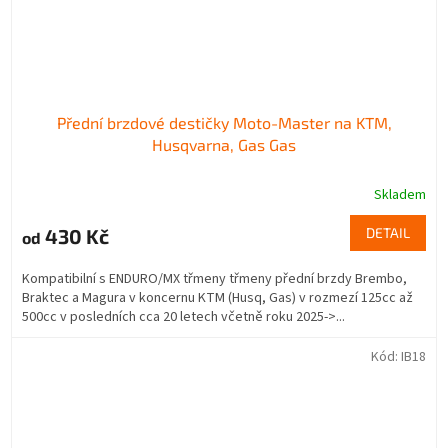
Přední brzdové destičky Moto-Master na KTM,
Husqvarna, Gas Gas
Skladem
430 Kč
DETAIL
od
Kompatibilní s ENDURO/MX třmeny třmeny přední brzdy Brembo,
Braktec a Magura v koncernu KTM (Husq, Gas) v rozmezí 125cc až
500cc v posledních cca 20 letech včetně roku 2025->...
Kód:
IB18