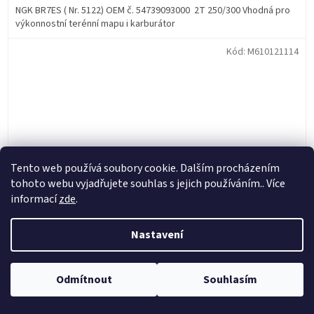
5,0
NGK BR7ES ( Nr. 5122) OEM č. 54739093000 2T 250/300 Vhodná pro
z
výkonnostní terénní mapu i karburátor
5
hvězdiček.
Kód:
M610121114
Tento web používá soubory cookie. Dalším procházením
tohoto webu vyjadřujete souhlas s jejich používáním.. Více
informací
zde
.
Nastavení
Moto-Master Přední kolečko odlehčené – KTM,
Odmítnout
Souhlasím
Husqvarna, Beta, Husaberg, Gas Gas