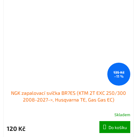
135 Kč
–11 %
NGK zapalovací svíčka BR7ES (KTM 2T EXC 250/300
2008-2027->, Husqvarna TE, Gas Gas EC)
Skladem
Průměrné
hodnocení
produktu
120 Kč
Do košíku
je