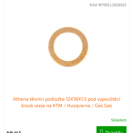
V
n
Kód:
M700112018015
ý
í
p
p
i
r
s
o
p
d
r
u
o
k
d
t
u
ů
k
t
ů
Athena těsnící podložka 12X18X1,5 pod vypouštěcí
šroub oleje na KTM / Husqvarna / Gas Gas
Skladem
Do košíku