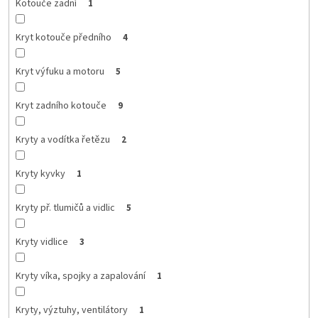
Kotouče zadní
1
Kryt kotouče předního
4
Kryt výfuku a motoru
5
Kryt zadního kotouče
9
Kryty a vodítka řetězu
2
Kryty kyvky
1
Kryty př. tlumičů a vidlic
5
Kryty vidlice
3
Kryty víka, spojky a zapalování
1
Kryty, výztuhy, ventilátory
1