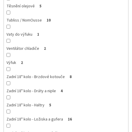
Těsnění olejové
5
Tubliss / NomOusse
10
Vaty do výfuku
1
Ventilátor chladiče
2
Výfuk
2
Zadní 18" kolo - Brzdové kotouče
8
Zadní 18" kolo - Dráty a niple
4
Zadní 18" kolo - Haltry
5
Zadní 18" kolo - Ložiska a gufera
16