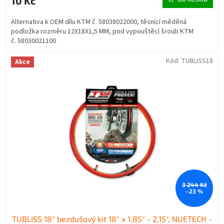
10 Kč
Alternativa k OEM dílu KTM č. 58038022000, těsnící měděná
podložka rozměru 12X18X1,5 MM, pod vypouštěcí šroub KTM
č. 58030021100
Kód:
TUBLISS18
Akce
3 244 Kč
–23 %
TUBLISS 18" bezdušový kit 18" x 1,85" - 2,15", NUETECH -