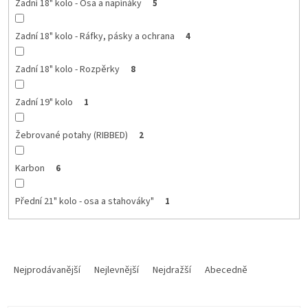
Zadní 18" kolo - Osa a napínáky
5
Zadní 18" kolo - Ráfky, pásky a ochrana
4
Zadní 18" kolo - Rozpěrky
8
Zadní 19" kolo
1
Žebrované potahy (RIBBED)
2
Karbon
6
Přední 21" kolo - osa a stahováky"
1
Ř
a
Nejprodávanější
Nejlevnější
Nejdražší
Abecedně
z
e