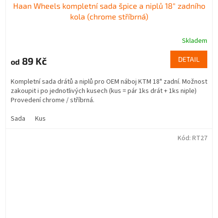
Haan Wheels kompletní sada špice a niplů 18" zadního
kola (chrome stříbrná)
Skladem
89 Kč
DETAIL
od
Kompletní sada drátů a niplů pro OEM náboj KTM 18" zadní. Možnost
zakoupit i po jednotlivých kusech (kus = pár 1ks drát + 1ks niple)
Provedení chrome / stříbrná.
Sada
Kus
Kód:
RT27