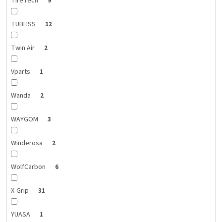
TireTech
9
TUBLISS
12
Twin Air
2
Vparts
1
Wanda
2
WAYGOM
3
Winderosa
2
WolfCarbon
6
X-Grip
31
YUASA
1