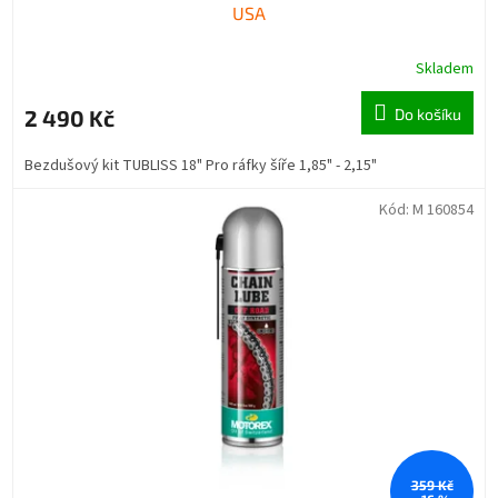
USA
Skladem
2 490 Kč
Do košíku
Bezdušový kit TUBLISS 18" Pro ráfky šíře 1,85" - 2,15"
Kód:
M 160854
359 Kč