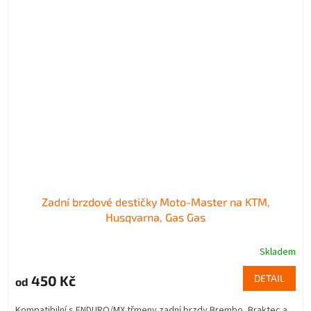
Zadní brzdové destičky Moto-Master na KTM,
Husqvarna, Gas Gas
Skladem
450 Kč
DETAIL
od
Kompatibilní s ENDURO/MX třmeny zadní brzdy Brembo, Braktec a