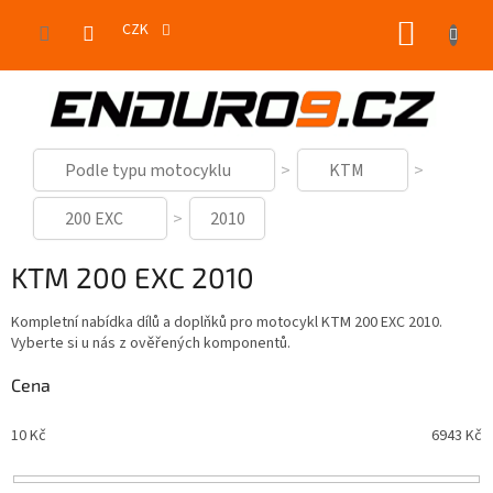
Přejít
NÁKUP
na
CZK
obsah
KOŠÍK
Podle typu motocyklu
KTM
200 EXC
2010
KTM 200 EXC 2010
Kompletní nabídka dílů a doplňků pro motocykl KTM 200 EXC 2010.
Vyberte si u nás z ověřených komponentů.
Cena
10
Kč
6943
Kč