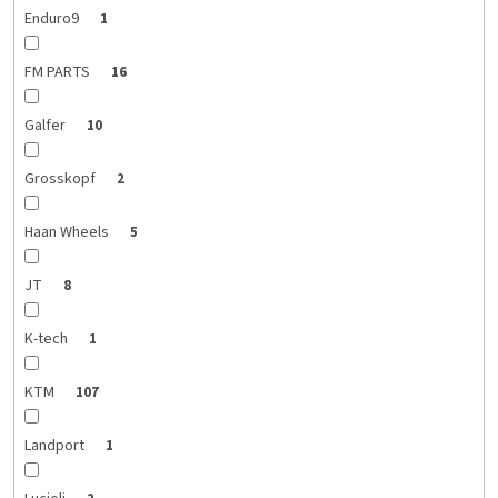
Enduro9
1
FM PARTS
16
Galfer
10
Grosskopf
2
Haan Wheels
5
JT
8
K-tech
1
KTM
107
Landport
1