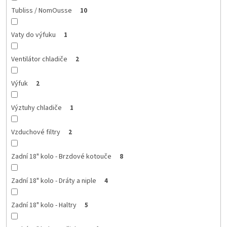
Tubliss / NomOusse
10
Vaty do výfuku
1
Ventilátor chladiče
2
Výfuk
2
Výztuhy chladiče
1
Vzduchové filtry
2
Zadní 18" kolo - Brzdové kotouče
8
Zadní 18" kolo - Dráty a niple
4
Zadní 18" kolo - Haltry
5