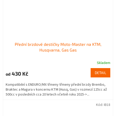
Přední brzdové destičky Moto-Master na KTM,
Husqvarna, Gas Gas
Skladem
430 Kč
DETAIL
od
Kompatibilní s ENDURO/MX třmeny třmeny přední brzdy Brembo,
Braktec a Magura v koncernu KTM (Husq, Gas) v rozmezí 125cc až
500cc v posledních cca 20 letech včetně roku 2025->...
Kód:
IB18