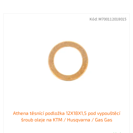
z
e
V
n
Kód:
M700112018015
ý
í
p
p
i
r
s
o
p
d
r
u
o
k
d
t
u
ů
k
t
ů
Athena těsnící podložka 12X18X1,5 pod vypouštěcí
šroub oleje na KTM / Husqvarna / Gas Gas