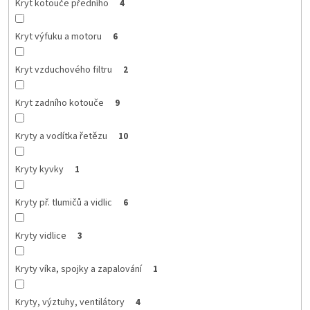
Kryt kotouče předního
4
Kryt výfuku a motoru
6
Kryt vzduchového filtru
2
Kryt zadního kotouče
9
Kryty a vodítka řetězu
10
Kryty kyvky
1
Kryty př. tlumičů a vidlic
6
Kryty vidlice
3
Kryty víka, spojky a zapalování
1
Kryty, výztuhy, ventilátory
4