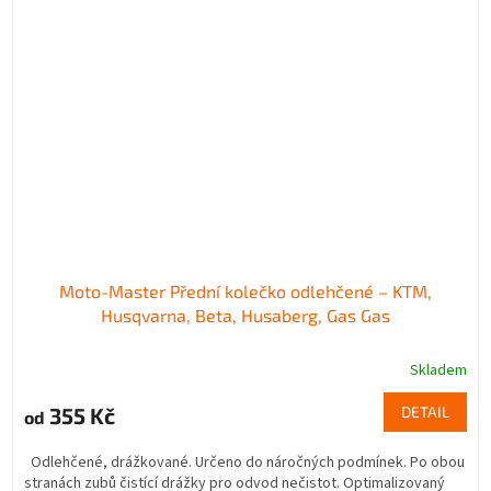
Moto-Master Přední kolečko odlehčené – KTM,
Husqvarna, Beta, Husaberg, Gas Gas
Skladem
355 Kč
DETAIL
od
Odlehčené, drážkované. Určeno do náročných podmínek. Po obou
stranách zubů čistící drážky pro odvod nečistot. Optimalizovaný