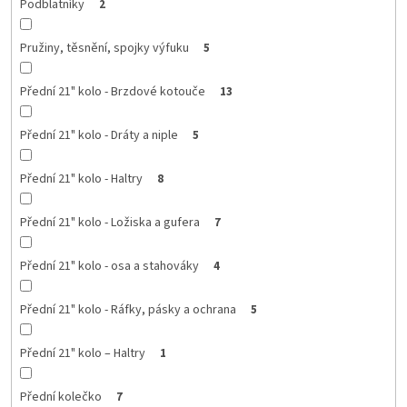
Podblatníky
2
Pružiny, těsnění, spojky výfuku
5
Přední 21" kolo - Brzdové kotouče
13
Přední 21" kolo - Dráty a niple
5
Přední 21" kolo - Haltry
8
Přední 21" kolo - Ložiska a gufera
7
Přední 21" kolo - osa a stahováky
4
Přední 21" kolo - Ráfky, pásky a ochrana
5
Přední 21" kolo – Haltry
1
Přední kolečko
7