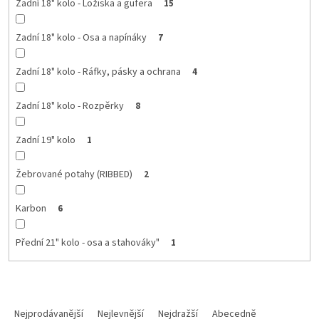
Zadní 18" kolo - Ložiska a gufera
15
Zadní 18" kolo - Osa a napínáky
7
Zadní 18" kolo - Ráfky, pásky a ochrana
4
Zadní 18" kolo - Rozpěrky
8
Zadní 19" kolo
1
Žebrované potahy (RIBBED)
2
Karbon
6
Přední 21" kolo - osa a stahováky"
1
Ř
a
Nejprodávanější
Nejlevnější
Nejdražší
Abecedně