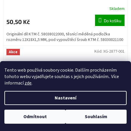
Skladem
50,50 Kč
Do košíku
Originální díl KTM č. 58038022000, těsnící měděná podložka
rozměru 12X18X1,5 MM, pod vypouštěcí šroub KTM č. 58030021100
Kód:
XG-2877-001
Akce
Tento web používá soubory cookie. Dalším procházením
tohoto webu vyjadřujete souhlas s jejich používáním.. Více
informací
zde
.
Nastavení
Odmítnout
Souhlasím
2 799 Kč
–8 %