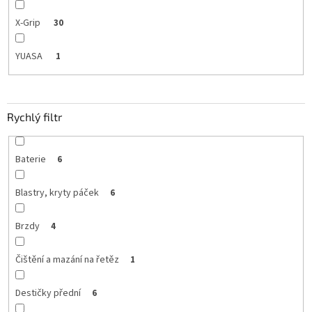
X-Grip
30
YUASA
1
Rychlý filtr
Baterie
6
Blastry, kryty páček
6
Brzdy
4
Čištění a mazání na řetěz
1
Destičky přední
6