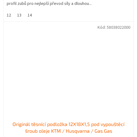
profil zubů pro nejlepší převod síly a dlouhou...
12
13
14
Kód:
58038022000
Originál těsnící podložka 12X18X1,5 pod vypouštěcí
šroub oleje KTM / Husqvarna / Gas Gas