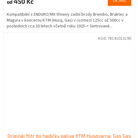
450 Kč
DETAIL
od
Kompatibilní s ENDURO/MX třmeny zadní brzdy Brembo, Braktec a
Magura v koncernu KTM (Husq, Gas) v rozmezí 125cc až 500cc v
posledních cca 20 letech včetně roku 2025-> Sintrované...
Kód:
78141013190
Originál filtr do hadičky paliva KTM,Husqvarna, Gas Gas