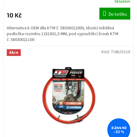
Skladem
10 Kč
Do košíku
Alternativa k OEM dílu KTM č. 58038022000, těsnící měděná
podložka rozměru 12X18X1,5 MM, pod vypouštěcí šroub KTM
č. 58030021100
Kód:
TUBLISS18
Akce
3 244 Kč
–23 %