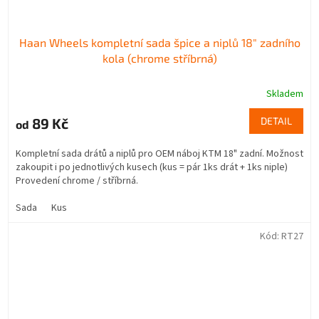
Haan Wheels kompletní sada špice a niplů 18" zadního
kola (chrome stříbrná)
Skladem
89 Kč
DETAIL
od
Kompletní sada drátů a niplů pro OEM náboj KTM 18" zadní. Možnost
zakoupit i po jednotlivých kusech (kus = pár 1ks drát + 1ks niple)
Provedení chrome / stříbrná.
Sada
Kus
Kód:
RT27