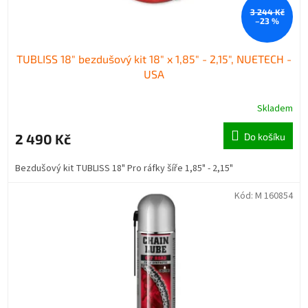
3 244 Kč
–23 %
TUBLISS 18" bezdušový kit 18" x 1,85" - 2,15", NUETECH -
USA
Skladem
2 490 Kč
Do košíku
Bezdušový kit TUBLISS 18" Pro ráfky šíře 1,85" - 2,15"
Kód:
M 160854