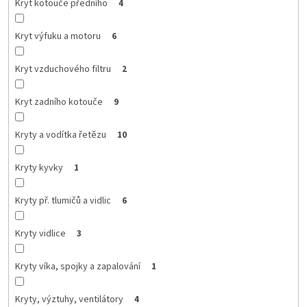
Kryt kotouče předního
4
Kryt výfuku a motoru
6
Kryt vzduchového filtru
2
Kryt zadního kotouče
9
Kryty a vodítka řetězu
10
Kryty kyvky
1
Kryty př. tlumičů a vidlic
6
Kryty vidlice
3
Kryty víka, spojky a zapalování
1
Kryty, výztuhy, ventilátory
4