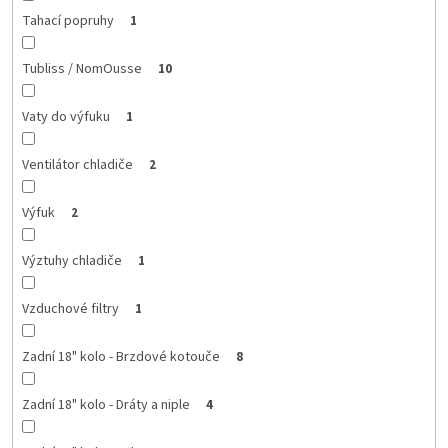
Tahací popruhy
1
Tubliss / NomOusse
10
Vaty do výfuku
1
Ventilátor chladiče
2
Výfuk
2
Výztuhy chladiče
1
Vzduchové filtry
1
Zadní 18" kolo - Brzdové kotouče
8
Zadní 18" kolo - Dráty a niple
4