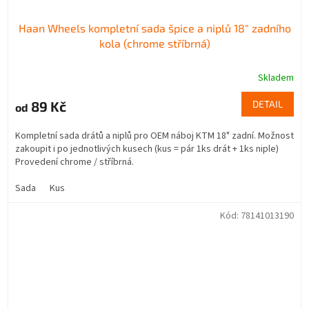
Haan Wheels kompletní sada špice a niplů 18" zadního
kola (chrome stříbrná)
Skladem
89 Kč
DETAIL
od
Kompletní sada drátů a niplů pro OEM náboj KTM 18" zadní. Možnost
zakoupit i po jednotlivých kusech (kus = pár 1ks drát + 1ks niple)
Provedení chrome / stříbrná.
Sada
Kus
Kód:
78141013190