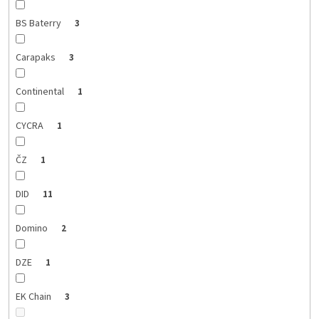
BS Baterry
3
Carapaks
3
Continental
1
CYCRA
1
ČZ
1
DID
11
Domino
2
DZE
1
EK Chain
3