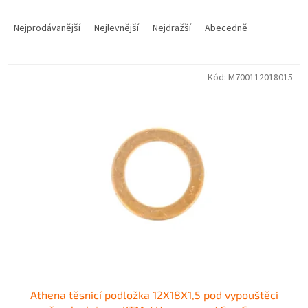
Ř
a
Nejprodávanější
Nejlevnější
Nejdražší
Abecedně
z
e
V
n
Kód:
M700112018015
ý
í
p
p
i
r
s
o
p
d
r
u
o
k
d
t
u
ů
k
t
ů
Athena těsnící podložka 12X18X1,5 pod vypouštěcí