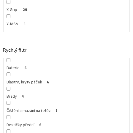
X-Grip
29
YUASA
1
Rychlý filtr
Baterie
6
Blastry, kryty páček
6
Brzdy
4
Čištění a mazání na řetěz
1
Destičky přední
6