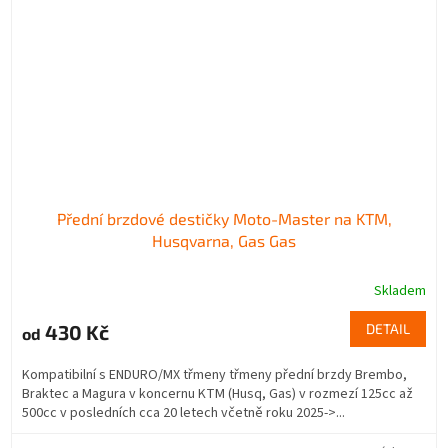
Přední brzdové destičky Moto-Master na KTM,
Husqvarna, Gas Gas
Skladem
430 Kč
DETAIL
od
Kompatibilní s ENDURO/MX třmeny třmeny přední brzdy Brembo,
Braktec a Magura v koncernu KTM (Husq, Gas) v rozmezí 125cc až
500cc v posledních cca 20 letech včetně roku 2025->...