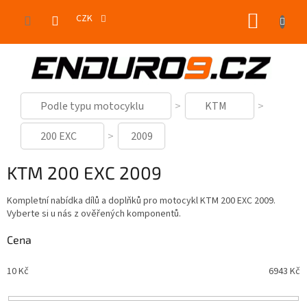
Přejít
NÁKUP
na
CZK
obsah
KOŠÍK
Podle typu motocyklu
KTM
200 EXC
2009
KTM 200 EXC 2009
Kompletní nabídka dílů a doplňků pro motocykl KTM 200 EXC 2009.
Vyberte si u nás z ověřených komponentů.
Cena
10
Kč
6943
Kč