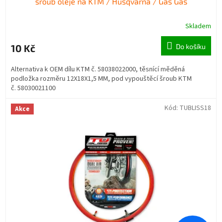
šroub oleje na KTM / Husqvarna / Gas Gas
Skladem
10 Kč
Do košíku
Alternativa k OEM dílu KTM č. 58038022000, těsnící měděná
podložka rozměru 12X18X1,5 MM, pod vypouštěcí šroub KTM
č. 58030021100
Kód:
TUBLISS18
Akce