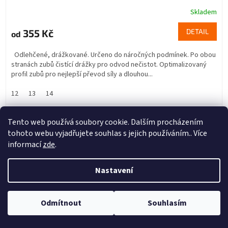
Skladem
355 Kč
DETAIL
od
Odlehčené, drážkované. Určeno do náročných podmínek. Po obou
stranách zubů čistící drážky pro odvod nečistot. Optimalizovaný
profil zubů pro nejlepší převod síly a dlouhou...
12
13
14
Kód:
XG-2877-001
Akce
Tento web používá soubory cookie. Dalším procházením
tohoto webu vyjadřujete souhlas s jejich používáním.. Více
informací
zde
.
Nastavení
Odmítnout
Souhlasím