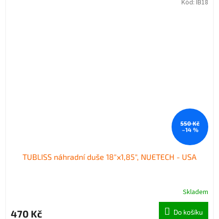
Kód:
IB18
550 Kč
–14 %
TUBLISS náhradní duše 18"x1,85", NUETECH - USA
Skladem
470 Kč
Do košíku