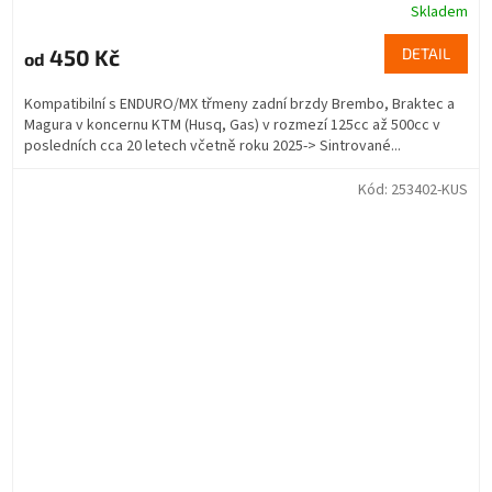
Skladem
450 Kč
DETAIL
od
Kompatibilní s ENDURO/MX třmeny zadní brzdy Brembo, Braktec a
Magura v koncernu KTM (Husq, Gas) v rozmezí 125cc až 500cc v
posledních cca 20 letech včetně roku 2025-> Sintrované...
Kód:
253402-KUS