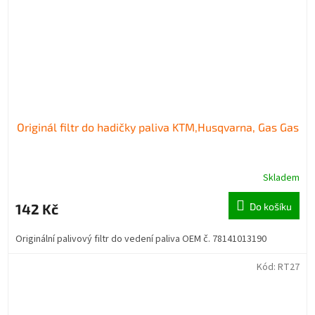
Originál filtr do hadičky paliva KTM,Husqvarna, Gas Gas
Skladem
142 Kč
Do košíku
Originální palivový filtr do vedení paliva OEM č. 78141013190
Kód:
RT27