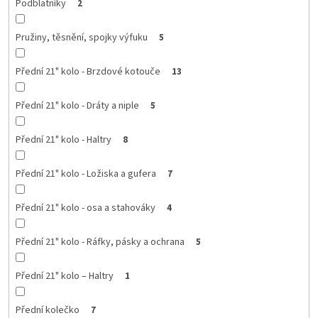
Podblatníky
2
Pružiny, těsnění, spojky výfuku
5
Přední 21" kolo - Brzdové kotouče
13
Přední 21" kolo - Dráty a niple
5
Přední 21" kolo - Haltry
8
Přední 21" kolo - Ložiska a gufera
7
Přední 21" kolo - osa a stahováky
4
Přední 21" kolo - Ráfky, pásky a ochrana
5
Přední 21" kolo – Haltry
1
Přední kolečko
7