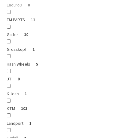
Enduro9
0
FM PARTS
11
Galfer
10
Grosskopf
2
Haan Wheels
5
JT
8
K-tech
1
KTM
103
Landport
1