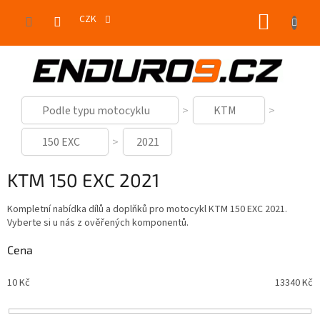
Přejít
NÁKUP
na
CZK
obsah
KOŠÍK
Podle typu motocyklu
KTM
150 EXC
2021
KTM 150 EXC 2021
Kompletní nabídka dílů a doplňků pro motocykl KTM 150 EXC 2021.
Vyberte si u nás z ověřených komponentů.
Cena
10
Kč
13340
Kč