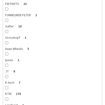
FM PARTS
23
FUNNELWEB FILTER
1
Galfer
10
Grosskopf
2
Haan Wheels
5
Ipone
2
JT
8
K-tech
7
KTM
174