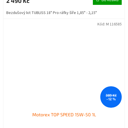
2 490 Kč
Bezdušový kit TUBLISS 18" Pro ráfky šíře 1,85" - 2,15"
Kód:
M 116585
389 Kč
–12 %
Motorex TOP SPEED 15W-50 1L