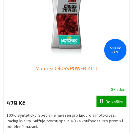
519 Kč
–7 %
Motorex CROSS POWER 2T 1L
Skladem
479 Kč
Do košíku
100% Syntetický. Speciálně navržen pro Enduro a motokross.
Racing kvalita. Snižuje tvorbu spalin. Nízká kouřovost. Pro premix i
oddělené mazání.