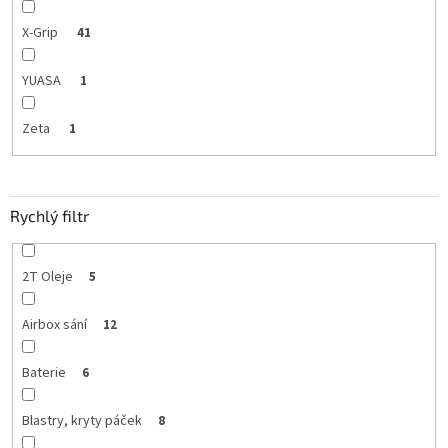
X-Grip
41
YUASA
1
Zeta
1
Rychlý filtr
2T Oleje
5
Airbox sání
12
Baterie
6
Blastry, kryty páček
8