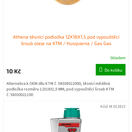
k
t
ů
Athena těsnící podložka 12X18X1,5 pod vypouštěcí
šroub oleje na KTM / Husqvarna / Gas Gas
Skladem
10 Kč
Do košíku
Alternativa k OEM dílu KTM č. 58038022000, těsnící měděná
podložka rozměru 12X18X1,5 MM, pod vypouštěcí šroub KTM
č. 58030021100
Kód:
M 013815