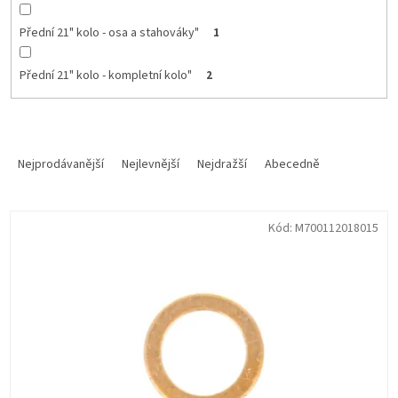
Přední 21" kolo - osa a stahováky"
1
Přední 21" kolo - kompletní kolo"
2
Ř
a
Nejprodávanější
Nejlevnější
Nejdražší
Abecedně
z
e
V
n
Kód:
M700112018015
ý
í
p
p
i
r
s
o
p
d
r
u
o
k
d
t
u
ů