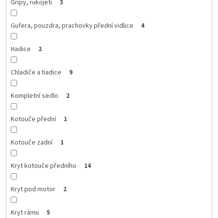
Gripy, rukojeti
3
Gufera, pouzdra, prachovky přední vidlice
4
Hadice
2
Chladiče a hadice
9
Kompletní sedlo
2
Kotouče přední
1
Kotouče zadní
1
Kryt kotouče předního
14
Kryt pod motor
2
Kryt rámu
5