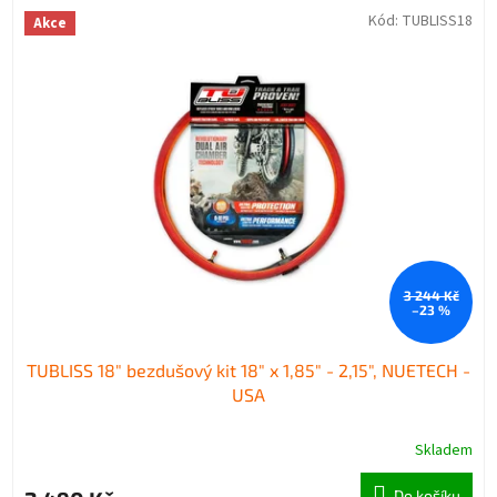
Kód:
TUBLISS18
Akce
3 244 Kč
–23 %
TUBLISS 18" bezdušový kit 18" x 1,85" - 2,15", NUETECH -
USA
Skladem
Do košíku