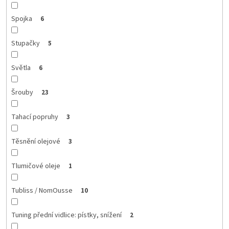
Spojka
6
Stupačky
5
Světla
6
Šrouby
23
Tahací popruhy
3
Těsnění olejové
3
Tlumičové oleje
1
Tubliss / NomOusse
10
Tuning přední vidlice: pístky, snížení
2