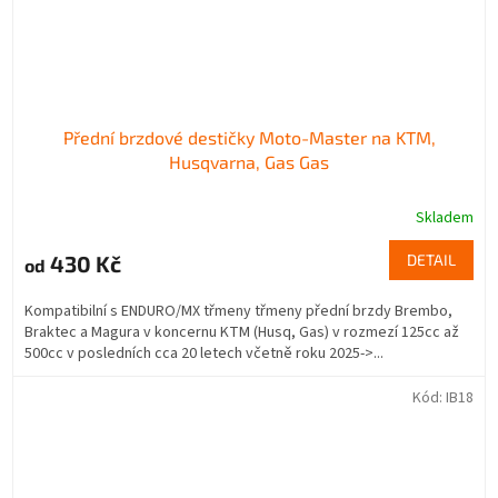
Přední brzdové destičky Moto-Master na KTM,
Husqvarna, Gas Gas
Skladem
430 Kč
DETAIL
od
Kompatibilní s ENDURO/MX třmeny třmeny přední brzdy Brembo,
Braktec a Magura v koncernu KTM (Husq, Gas) v rozmezí 125cc až
500cc v posledních cca 20 letech včetně roku 2025->...
Kód:
IB18