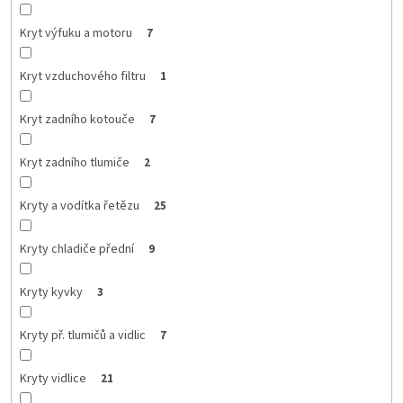
Kryt výfuku a motoru
7
Kryt vzduchového filtru
1
Kryt zadního kotouče
7
Kryt zadního tlumiče
2
Kryty a vodítka řetězu
25
Kryty chladiče přední
9
Kryty kyvky
3
Kryty př. tlumičů a vidlic
7
Kryty vidlice
21