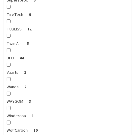
Supersprox
8
TireTech
9
TUBLISS
12
Twin Air
5
UFO
44
Vparts
1
Wanda
2
WAYGOM
3
Winderosa
1
WolfCarbon
10