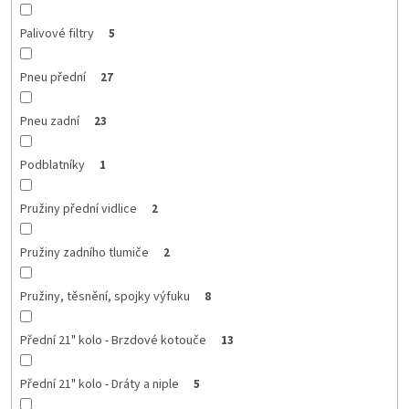
Palivové filtry
5
Pneu přední
27
Pneu zadní
23
Podblatníky
1
Pružiny přední vidlice
2
Pružiny zadního tlumiče
2
Pružiny, těsnění, spojky výfuku
8
Přední 21" kolo - Brzdové kotouče
13
Přední 21" kolo - Dráty a niple
5