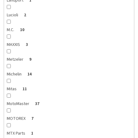
Landport
1
Lucioli
2
M.C.
10
MAXXIS
3
Metzeler
9
Michelin
14
Mitas
11
MotoMaster
37
MOTOREX
7
MTX Parts
1