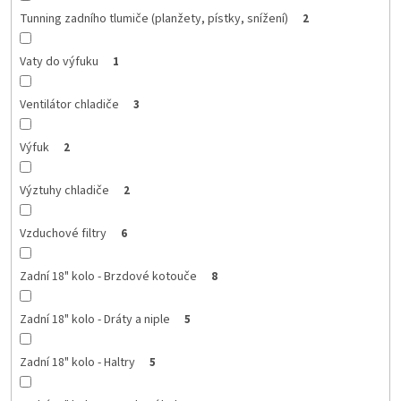
Tunning zadního tlumiče (planžety, pístky, snížení)
2
Vaty do výfuku
1
Ventilátor chladiče
3
Výfuk
2
Výztuhy chladiče
2
Vzduchové filtry
6
Zadní 18" kolo - Brzdové kotouče
8
Zadní 18" kolo - Dráty a niple
5
Zadní 18" kolo - Haltry
5