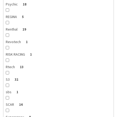
Psychic
18
REGINA
5
Renthal
19
Revotech
1
RISK RACING
1
Rtech
13
S3
32
sbs
1
SCAR
14