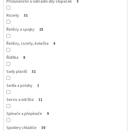
Příslušenství a náhradní díly stupaček
5
Rozety
31
Řetězy a spojky
25
Řetězy, rozety, kolečka
4
Řídítka
8
Sady plastů
32
Sedla a potahy
1
Servis a údržba
11
Spínače a přepínače
9
Spoilery chladiče
30