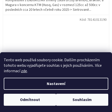
Kompatibilní s ENDURO/MX třmeny zadní brzdy Brembo, Braktec a
Magura v koncernu KTM (Husq, Gas) v rozmezí 125cc až 500cc v
posledních cca 20 letech včetně roku 2025-> Sintrované...
Kód:
78141013190
Tento web používá soubory cookie. Dalším procházením
tohoto webu vyjadřujete souhlas s jejich používáním.. Více
informací
zde
.
Nastavení
Originál filtr do hadičky paliva KTM,Husqvarna, Gas Gas
Odmítnout
Souhlasím