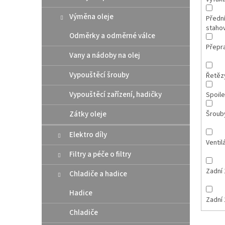
Výměna oleje
Přední
staho
Odměrky a odměrné válce
Přepr
Vany a nádoby na olej
Vypouštěcí šrouby
Řetězy
Vypouštěcí zařízení, hadičky
Spoile
Zátky oleje
Šroub
Elektro díly
Ventil
Filtry a péče o filtry
Zadní 
Chladiče a hadice
Hadice
Zadní 
Chladiče