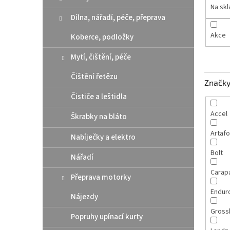
n
Na sk
e
Dílna, nářadí, péče, přeprava
l
Akce
Koberce, podložky
Mytí, čištění, péče
Čištění řetězu
Značk
Čističe a leštidla
Accel
Škrabky na bláto
Artaf
Nabíječky a elektro
Bolt
Nářadí
Carap
Přeprava motorky
Endur
Nájezdy
Gross
Popruhy upínací kurty