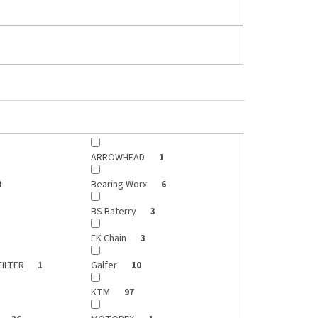
ARROWHEAD
1
Bearing Worx
8
6
BS Baterry
3
EK Chain
3
FILTER
Galfer
1
10
KTM
97