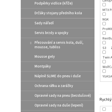
Landp
Podpěrky vidlice (kříže)
MTX P
Držáky stojany předního kola
NGK
Sady nářadí
ProM
Servis brzdy a spojky
Renth
Přezouvání a servis kola, duší,
mousse, tubliss
S3
Mousse gely
Twin A
Montpáky
WolfC
Náplně SLIME do pneu i duše
YUAS
Ochrana ráfku a zarážky
Opravné sady na pneu (bezdušové)
Rychlý 
Opravné sady na duše (lepení)