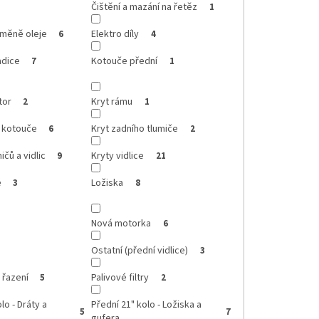
Čištění a mazání na řetěz
1
ýměně oleje
Elektro díly
6
4
adice
Kotouče přední
7
1
tor
Kryt rámu
2
1
o kotouče
Kryt zadního tlumiče
6
2
ičů a vidlic
Kryty vidlice
9
21
e
Ložiska
3
8
Nová motorka
6
Ostatní (přední vidlice)
3
 řazení
Palivové filtry
5
2
lo - Dráty a
Přední 21" kolo - Ložiska a
5
7
gufera