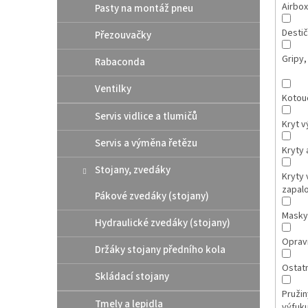
Airbox
Pasty na montáž pneu
Destič
Přezouvačky
Gripy,
Rabaconda
Ventilky
Kotou
Servis vidlice a tlumičů
Kryt v
Servis a výměna řetězu
Kryty 
Stojany, zvedáky
Kryty 
zapal
Pákové zvedáky (stojany)
Masky
Hydraulické zvedáky (stojany)
Opravn
Držáky stojany předního kola
Ostatn
Skládací stojany
Pružin
Tmely a lepidla
výfuk