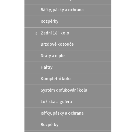
10 
Ráfky, pásky a ochrana
Altern
těsní
Rozpěrky
rozmě
šroub
Zadní 18" kolo
Brzdové kotouče
Dráty a niple
Haltry
Kompletní kolo
Systém dofukování kola
Ložiska a gufera
Zadn
Mast
Ráfky, pásky a ochrana
Gas
Rozpěrky