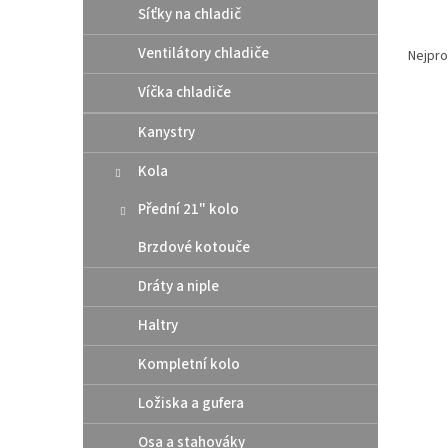
Síťky na chladič
Ř
a
Ventilátory chladiče
Nejpro
z
Víčka chladiče
e
V
n
Kanystry
ý
í
p
p
Kola
i
r
s
o
Přední 21" kolo
p
d
Brzdové kotouče
r
u
o
k
Dráty a niple
d
t
u
ů
Haltry
Athen
k
pod 
t
Kompletní kolo
/ Hu
ů
Ložiska a gufera
Osa a stahováky