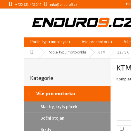
Přejít
PR
+420 731 443 044
info@enduro9.cz
na
obsah
Podle typu motocyklu
Vše pro motorku
Vše
Domů
Podle typu motocyklu
KTM
125 SX
P
KTM
o
Přeskočit
s
Kategorie
kategorie
Kompletn
t
r
a
Vše pro motorku
n
n
Blastry, kryty páček
í
Boční stojan
p
a
Brzdy