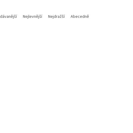
dávanější
Nejlevnější
Nejdražší
Abecedně
Kód:
M700112018015
Kód:
a těsnící podložka 12X18X1,5
Motorex Mazivo na řetěz
vypouštěcí šroub oleje na KTM
CHAINLUBE OFF ROAD 500m
sqvarna / Gas Gas
Skladem
Do košíku
Do