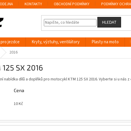
ODEJNA
KONTAKTY
OBCHODNÍ PODMÍNKY
PODMÍNKY OCHRA
HLEDAT
 pro jezdce
Kryty, výztuhy, ventilátory
Plasty na moto
2016
 125 SX 2016
í nabídka dílů a doplňků pro motocykl KTM 125 SX 2016. Vyberte si u nás
Cena
10
Kč