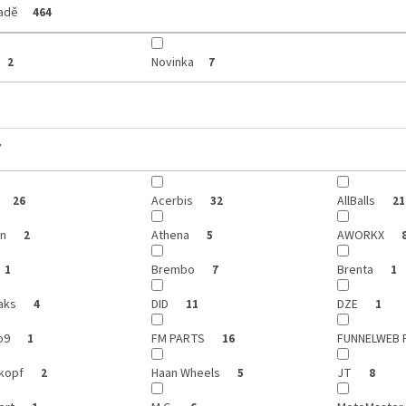
ladě
464
Novinka
2
7
y
Acerbis
AllBalls
26
32
21
on
Athena
AWORKX
2
5
Brembo
Brenta
1
7
1
aks
DID
DZE
4
11
1
o9
FM PARTS
FUNNELWEB 
1
16
kopf
Haan Wheels
JT
2
5
8