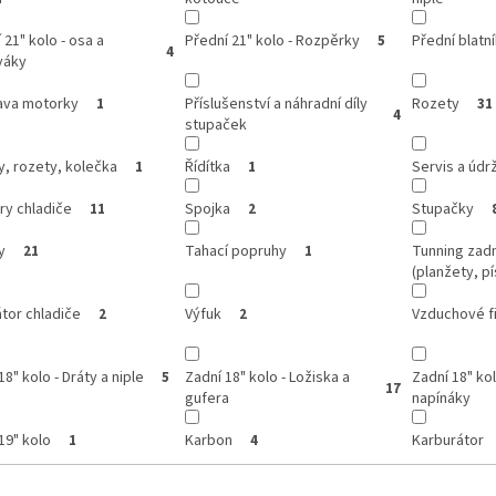
 21" kolo - osa a
Přední 21" kolo - Rozpěrky
Přední blatn
5
4
váky
ava motorky
Příslušenství a náhradní díly
Rozety
1
31
4
stupaček
, rozety, kolečka
Řídítka
Servis a údr
1
1
ry chladiče
Spojka
Stupačky
11
2
y
Tahací popruhy
Tunning zadn
21
1
(planžety, pí
átor chladiče
Výfuk
Vzduchové fi
2
2
18" kolo - Dráty a niple
Zadní 18" kolo - Ložiska a
Zadní 18" kol
5
17
gufera
napínáky
19" kolo
Karbon
Karburátor
1
4