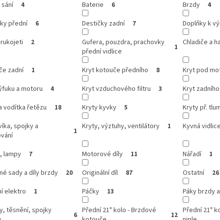
 sání
Baterie
Brzdy
4
6
4
ky přední
Destičky zadní
Doplňky k v
6
7
 rukojeti
Gufera, pouzdra, prachovky
Chladiče a h
2
1
přední vidlice
če zadní
Kryt kotouče předního
Kryt pod mo
1
8
ýfuku a motoru
Kryt vzduchového filtru
Kryt zadníh
4
3
a vodítka řetězu
Kryty kyvky
Kryty př. tlum
18
5
víka, spojky a
Kryty, výztuhy, ventilátory
Kyvná vidlic
1
1
ování
, lampy
Motorové díly
Nářadí
7
11
1
é sady a díly brzdy
Originální díl
Ostatní
20
87
26
í elektro
Páčky
Páky brzdy a
1
13
y, těsnění, spojky
Přední 21" kolo - Brzdové
Přední 21" ko
6
12
u
kotouče
niple