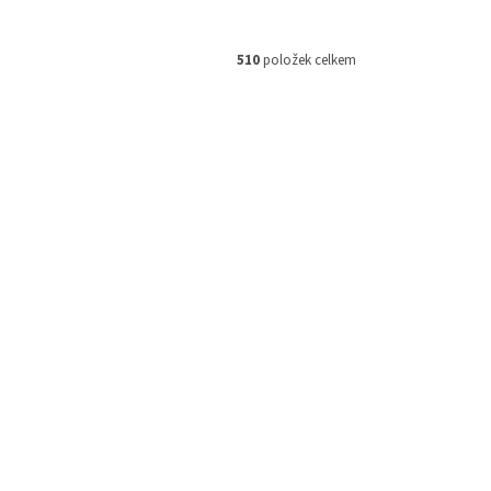
510
položek celkem
M 160854
Kód:
M093021
359 Kč
–16 %
Přední brzdové destičky Moto-
l
Master na KTM, Husqvarna, Gas
Gas
Skladem
Skladem
430 Kč
DETAIL
 košíku