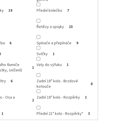
íky
Přední kolečko
19
7
Řetězy a spojky
25
žba
Spínače a přepínače
6
9
Svíčky
8
1
ího tlumiče
Vaty do výfuku
1
1
stky, snížení)
ltry
Zadní 18" kolo - Brzdové
6
8
kotouče
o - Osa a
Zadní 18" kolo - Rozpěrky
1
2
Přední 21" kolo - Rozpěrky"
1
3