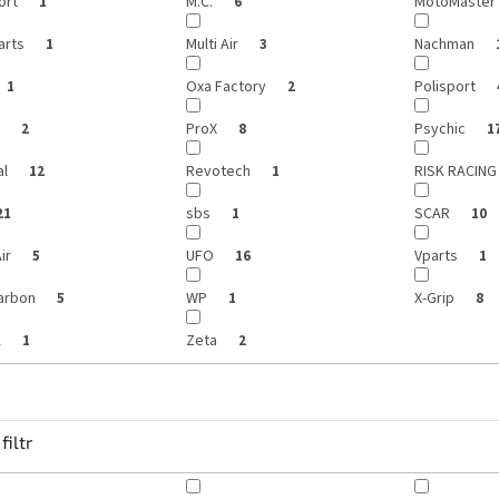
ort
M.C.
MotoMaster
1
6
arts
Multi Air
Nachman
1
3
Oxa Factory
Polisport
1
2
X
ProX
Psychic
2
8
1
al
Revotech
RISK RACIN
12
1
sbs
SCAR
21
1
10
ir
UFO
Vparts
5
16
1
arbon
WP
X-Grip
5
1
8
A
Zeta
1
2
filtr