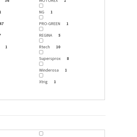
MOTOREX
36
1
NG
1
1
PRO-GREEN
47
1
REGINA
7
5
G
Rtech
1
10
Supersprox
8
Winderosa
1
Xtrig
1