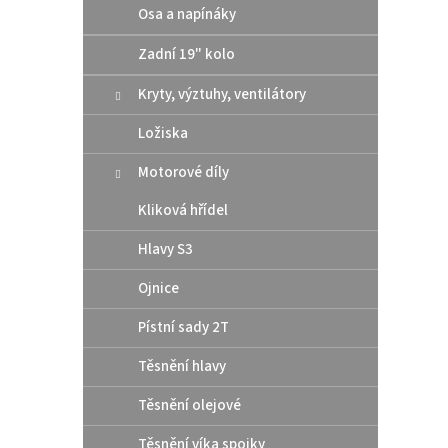
4
Osa a napínáky
od
Zadní 19" kolo
Kompa
brzdy
Kryty, výztuhy, ventilátory
konce
až 500
roku 2
Ložiska
Motorové díly
Kliková hřídel
Hlavy S3
Ojnice
Pístní sady 2T
Těsnění hlavy
Origi
Těsnění olejové
pod v
Husq
Těsnění víka spojky