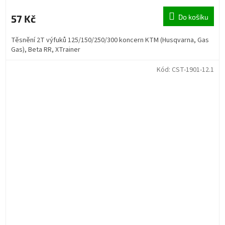
57 Kč
Do košíku
Těsnění 2T výfuků 125/150/250/300 koncern KTM (Husqvarna, Gas
Gas), Beta RR, XTrainer
Kód:
CST-1901-12.1