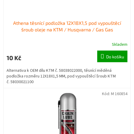
ů
Athena těsnící podložka 12X18X1,5 pod vypouštěcí
šroub oleje na KTM / Husqvarna / Gas Gas
Skladem
10 Kč
Do košíku
Alternativa k OEM dílu KTM č. 58038022000, těsnící měděná
podložka rozměru 12X18X1,5 MM, pod vypouštěcí šroub KTM
č. 58030021100
Kód:
M 160854