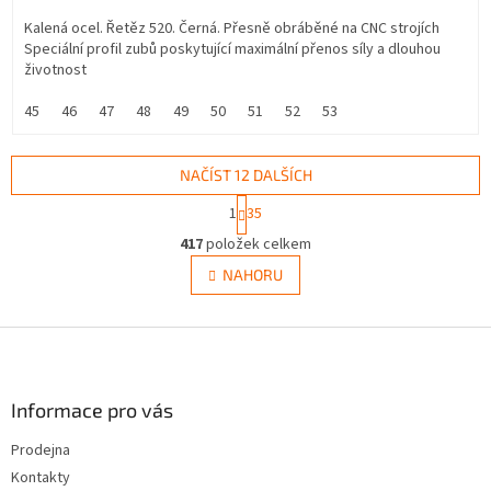
Kalená ocel. Řetěz 520. Černá. Přesně obráběné na CNC strojích
Speciální profil zubů poskytující maximální přenos síly a dlouhou
životnost
45
46
47
48
49
50
51
52
53
NAČÍST 12 DALŠÍCH
S
1
35
t
O
r
417
položek celkem
v
á
l
NAHORU
n
á
k
d
o
v
Z
a
á
c
á
n
í
p
í
p
a
Informace pro vás
r
t
v
Prodejna
í
k
Kontakty
y