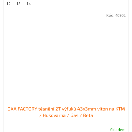
12
13
14
Kód:
40902
OXA FACTORY těsnění 2T výfuků 43x3mm viton na KTM
/ Husqvarna / Gas / Beta
Skladem