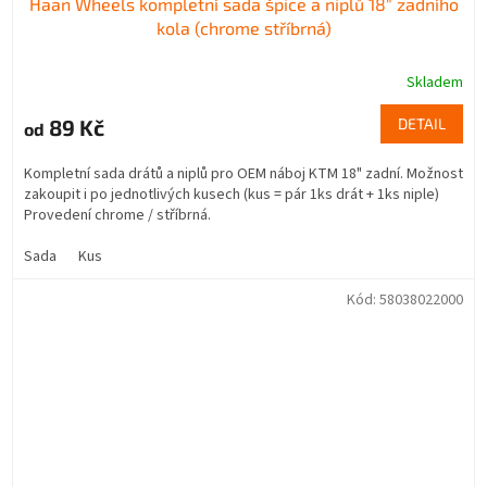
Haan Wheels kompletní sada špice a niplů 18" zadního
kola (chrome stříbrná)
Skladem
89 Kč
DETAIL
od
Kompletní sada drátů a niplů pro OEM náboj KTM 18" zadní. Možnost
zakoupit i po jednotlivých kusech (kus = pár 1ks drát + 1ks niple)
Provedení chrome / stříbrná.
Sada
Kus
Kód:
58038022000