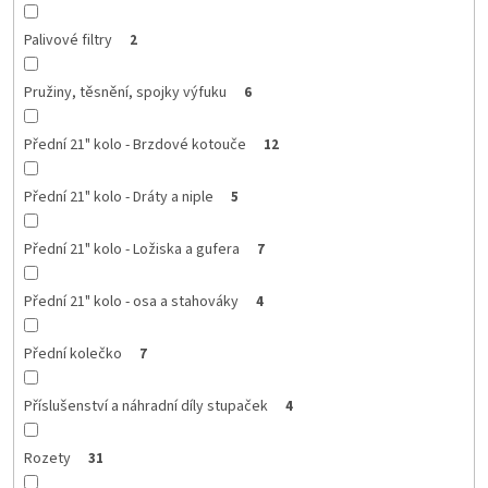
Palivové filtry
2
Pružiny, těsnění, spojky výfuku
6
Přední 21" kolo - Brzdové kotouče
12
Přední 21" kolo - Dráty a niple
5
Přední 21" kolo - Ložiska a gufera
7
Přední 21" kolo - osa a stahováky
4
Přední kolečko
7
Příslušenství a náhradní díly stupaček
4
Rozety
31