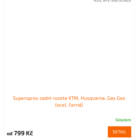
Kód:
RFE-990-50-BLK
Supersprox zadní rozeta KTM, Husqvarna, Gas Gas
(ocel, černá)
Skladem
799 Kč
DETAIL
od