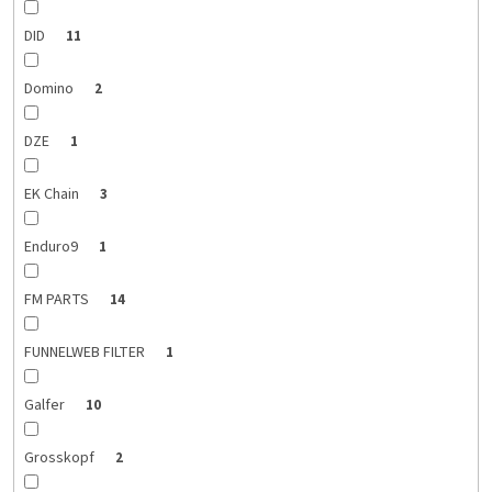
DID
11
Domino
2
DZE
1
EK Chain
3
Enduro9
1
FM PARTS
14
FUNNELWEB FILTER
1
Galfer
10
Grosskopf
2