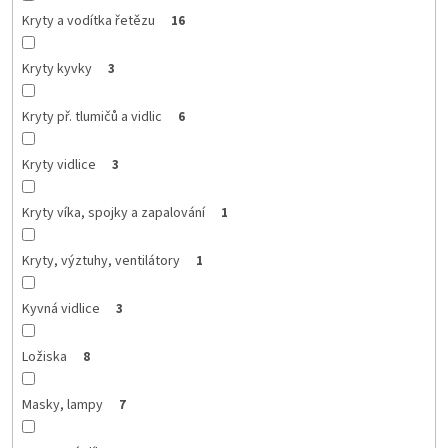
Kryty a vodítka řetězu
16
Kryty kyvky
3
Kryty př. tlumičů a vidlic
6
Kryty vidlice
3
Kryty víka, spojky a zapalování
1
Kryty, výztuhy, ventilátory
1
Kyvná vidlice
3
Ložiska
8
Masky, lampy
7