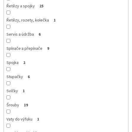
Řetězy a spojky
25
Řetězy, rozety, kolečka
1
Servis a údržba
6
Spínače a přepínače
9
Spojka
2
Stupačky
6
Svíčky
1
Šrouby
19
Vaty do výfuku
1