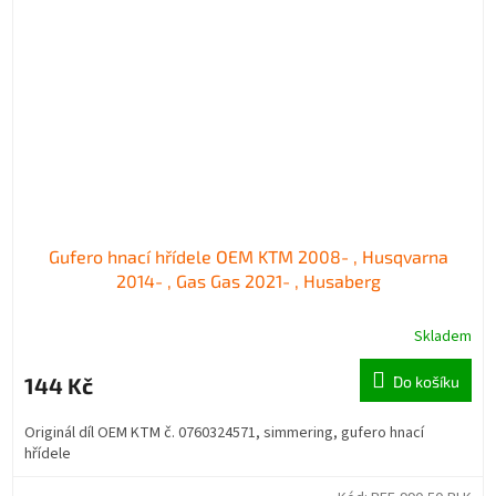
Gufero hnací hřídele OEM KTM 2008- , Husqvarna
2014- , Gas Gas 2021- , Husaberg
Skladem
144 Kč
Do košíku
Originál díl OEM KTM č. 0760324571, simmering, gufero hnací
hřídele