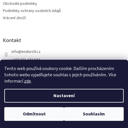
v
Obchodní podmínky
ý
Podmínky ochrany osobních údajů
p
Vrácení zboží
i
s
u
Kontakt
info
@
enduro9.cz
+420 731 443 044
+420 731 443 044
Tento web používá soubory cookie. Dalším procházením
tohoto webu vyjadřujete souhlas s jejich používáním.. Více
ENDURO9.CZ Vše pro enduro
informací
zde
.
Adresa prodejny
Nastavení
Požárnická 182/19, Šumbark
736 01 Havířov
Odmítnout
Souhlasím