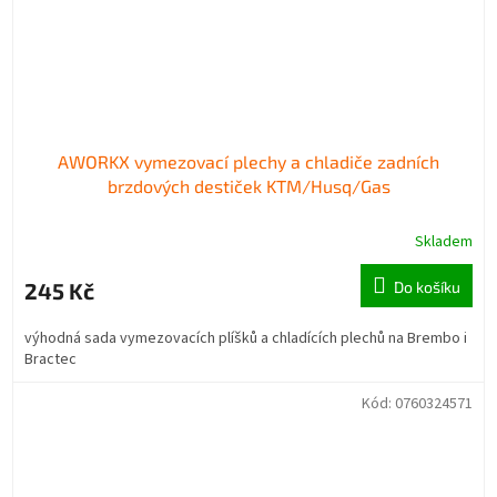
AWORKX vymezovací plechy a chladiče zadních
brzdových destiček KTM/Husq/Gas
Skladem
245 Kč
Do košíku
výhodná sada vymezovacích plíšků a chladících plechů na Brembo i
Bractec
Kód:
0760324571