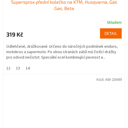
Supersprox přední kolečko na KTM, Husqvarna, Gas
Gas, Beta
Skladem
319 Kč
DETAIL
Odlehčené, drážkované. Určeno do náročných podmínek enduro,
motokros a supermoto. Po obou stranách zubů má čistící drážky
pro odvod nečistot. Speciální ocel kombinující pevnost a...
12
13
14
Kód:
AW-20449