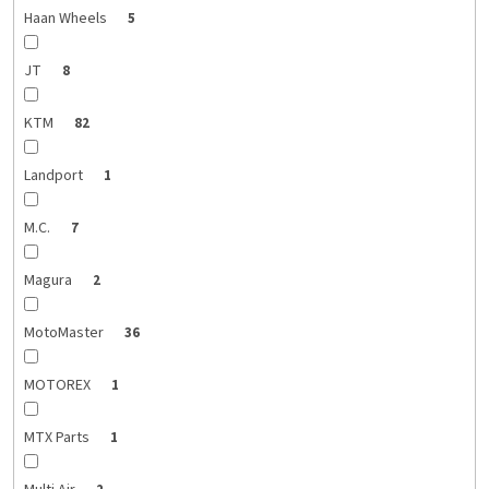
Haan Wheels
5
JT
8
KTM
82
Landport
1
M.C.
7
Magura
2
MotoMaster
36
MOTOREX
1
MTX Parts
1