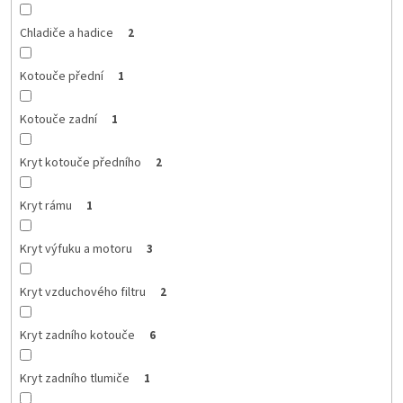
Chladiče a hadice
2
Kotouče přední
1
Kotouče zadní
1
Kryt kotouče předního
2
Kryt rámu
1
Kryt výfuku a motoru
3
Kryt vzduchového filtru
2
Kryt zadního kotouče
6
Kryt zadního tlumiče
1