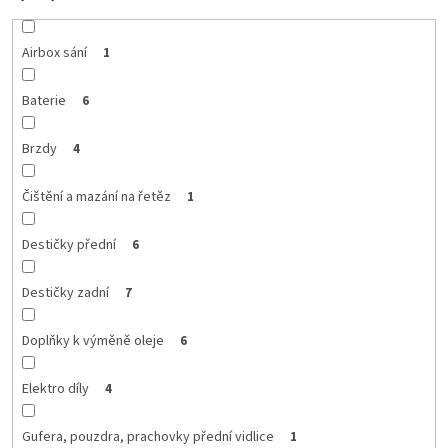
Airbox sání
1
Baterie
6
Brzdy
4
Čištění a mazání na řetěz
1
Destičky přední
6
Destičky zadní
7
Doplňky k výměně oleje
6
Elektro díly
4
Gufera, pouzdra, prachovky přední vidlice
1