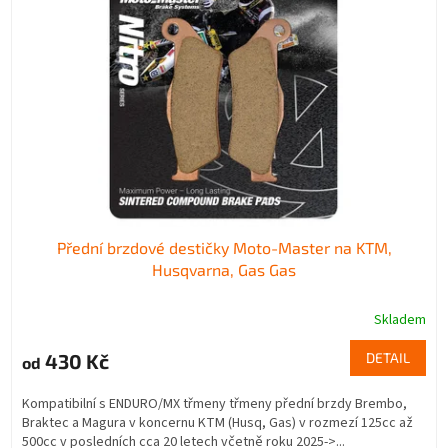
Přední brzdové destičky Moto-Master na KTM,
Husqvarna, Gas Gas
Skladem
430 Kč
DETAIL
od
Kompatibilní s ENDURO/MX třmeny třmeny přední brzdy Brembo,
Braktec a Magura v koncernu KTM (Husq, Gas) v rozmezí 125cc až
500cc v posledních cca 20 letech včetně roku 2025->...