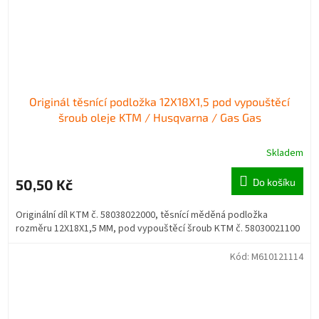
Originál těsnící podložka 12X18X1,5 pod vypouštěcí
šroub oleje KTM / Husqvarna / Gas Gas
Skladem
50,50 Kč
Do košíku
Originální díl KTM č. 58038022000, těsnící měděná podložka
rozměru 12X18X1,5 MM, pod vypouštěcí šroub KTM č. 58030021100
Kód:
M610121114