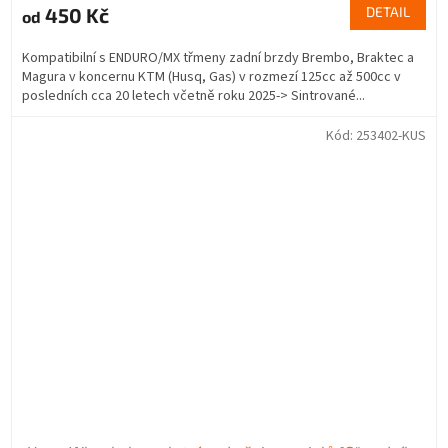
450 Kč
DETAIL
od
Kompatibilní s ENDURO/MX třmeny zadní brzdy Brembo, Braktec a
Magura v koncernu KTM (Husq, Gas) v rozmezí 125cc až 500cc v
posledních cca 20 letech včetně roku 2025-> Sintrované...
Kód:
253402-KUS