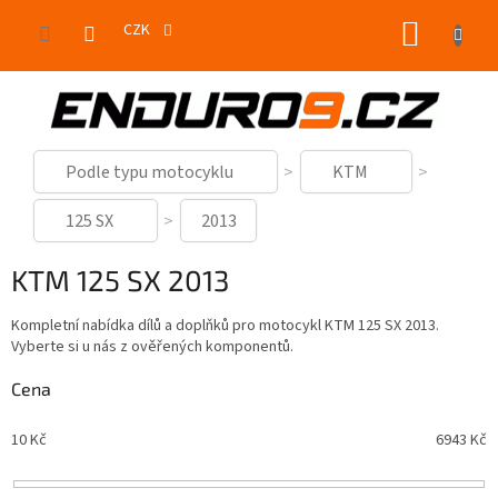
Přejít
NÁKUP
na
CZK
obsah
KOŠÍK
Podle typu motocyklu
KTM
125 SX
2013
KTM 125 SX 2013
Kompletní nabídka dílů a doplňků pro motocykl KTM 125 SX 2013.
Vyberte si u nás z ověřených komponentů.
Cena
10
Kč
6943
Kč