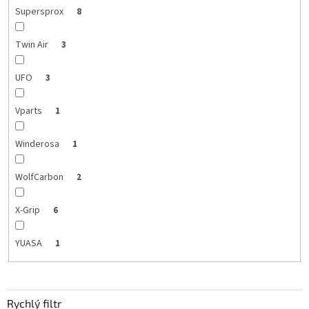
Supersprox
8
Twin Air
3
UFO
3
Vparts
1
Winderosa
1
WolfCarbon
2
X-Grip
6
YUASA
1
Rychlý filtr