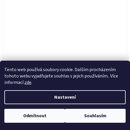
Tento web používá soubory cookie. Dalším procházením
tohoto webu vyjadřujete souhlas s jejich používáním.. Více
Zadní brzdové destičky Moto-Master na KTM,
informací
zde
.
Husqvarna, Gas Gas
Nastavení
Skladem
450 Kč
DETAIL
od
Odmítnout
Souhlasím
Kompatibilní s ENDURO/MX třmeny zadní brzdy Brembo, Braktec a