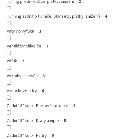
Tuning přední vidlice: pístky, snížení
2
Tunning zadního tlumiče (planžety, pístky, snížení)
4
Vaty do výfuku
1
Ventilátor chladiče
3
Výfuk
2
Výztuhy chladiče
3
Vzduchové filtry
6
Zadní 18" kolo - Brzdové kotouče
8
Zadní 18" kolo - Dráty a niple
5
Zadní 18" kolo - Haltry
5