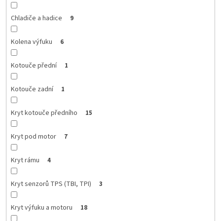
Chladiče a hadice
9
Kolena výfuku
6
Kotouče přední
1
Kotouče zadní
1
Kryt kotouče předního
15
Kryt pod motor
7
Kryt rámu
4
Kryt senzorů TPS (TBI, TPI)
3
Kryt výfuku a motoru
18