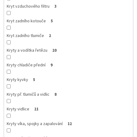
Kryt vzduchového filtru
3
Kryt zadního kotouče
5
Kryt zadního tlumiče
2
Kryty a vodítka řetězu
20
Kryty chladiče přední
9
Kryty kyvky
5
Kryty př. tlumičů a vidlic
8
Kryty vidlice
21
Kryty víka, spojky a zapalování
12