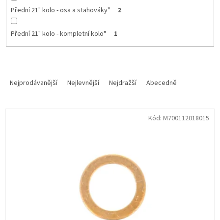
Přední 21" kolo - osa a stahováky"
2
Přední 21" kolo - kompletní kolo"
1
Ř
a
Nejprodávanější
Nejlevnější
Nejdražší
Abecedně
z
e
V
n
Kód:
M700112018015
ý
í
p
p
i
r
s
o
p
d
r
u
o
k
d
t
u
ů