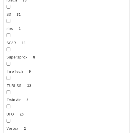
Rtech
13
S3
31
sbs
1
SCAR
11
Supersprox
8
TireTech
9
TUBLISS
12
Twin Air
5
UFO
25
Vertex
2