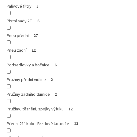
Palivové filtry
5
Pístní sady 2T
6
Pneu přední
27
Pneu zadní
22
Podsedlovky a bočnice
6
Pružiny přední vidlice
2
Pružiny zadního tlumiče
2
Pružiny, těsnění, spojky výfuku
12
Přední 21" kolo - Brzdové kotouče
13