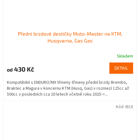
Přední brzdové destičky Moto-Master na KTM,
Husqvarna, Gas Gas
Skladem
430 Kč
DETAIL
od
Kompatibilní s ENDURO/MX třmeny třmeny přední brzdy Brembo,
Braktec a Magura v koncernu KTM (Husq, Gas) v rozmezí 125cc až
500cc v posledních cca 20 letech včetně roku 2025->...
Kód:
IB18