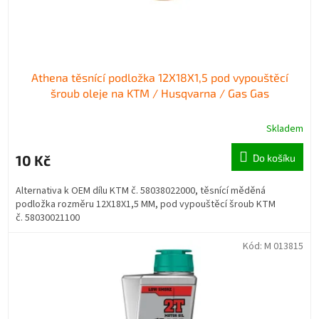
k
t
ů
Athena těsnící podložka 12X18X1,5 pod vypouštěcí
šroub oleje na KTM / Husqvarna / Gas Gas
Skladem
10 Kč
Do košíku
Alternativa k OEM dílu KTM č. 58038022000, těsnící měděná
podložka rozměru 12X18X1,5 MM, pod vypouštěcí šroub KTM
č. 58030021100
Kód:
M 013815