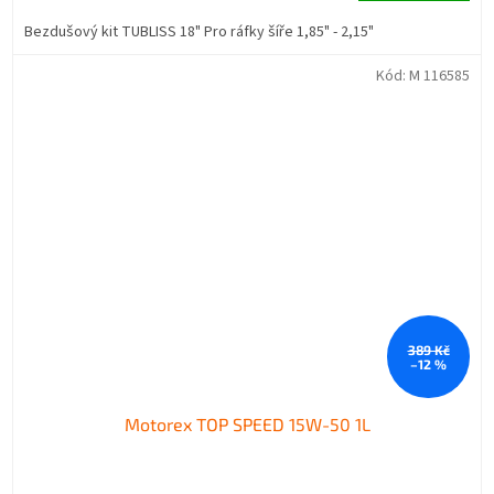
Bezdušový kit TUBLISS 18" Pro ráfky šíře 1,85" - 2,15"
Kód:
M 116585
389 Kč
–12 %
Motorex TOP SPEED 15W-50 1L