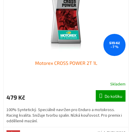
519 Kč
–7 %
Motorex CROSS POWER 2T 1L
Skladem
479 Kč
Do košíku
100% Syntetický. Speciálně navržen pro Enduro a motokross.
Racing kvalita. Snižuje tvorbu spalin. Nízká kouřovost. Pro premix i
oddělené mazání.