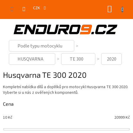
Přejít
NÁKUP
na
CZK
obsah
KOŠÍK
Podle typu motocyklu
HUSQVARNA
TE 300
2020
Husqvarna TE 300 2020
Kompletní nabídka dílů a doplňků pro motocykl Husqvarna TE 300 2020.
Vyberte si u nás z ověřených komponentů.
Cena
10
Kč
20999
Kč