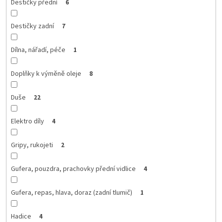
Destičky přední
6
Destičky zadní
7
Dílna, nářadí, péče
1
Doplňky k výměně oleje
8
Duše
22
Elektro díly
4
Gripy, rukojeti
2
Gufera, pouzdra, prachovky přední vidlice
4
Gufera, repas, hlava, doraz (zadní tlumič)
1
Hadice
4