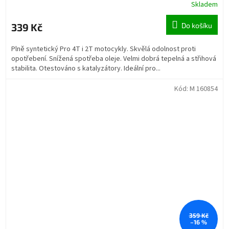
Skladem
339 Kč
Do košíku
Plně syntetický Pro 4T i 2T motocykly. Skvělá odolnost proti
opotřebení. Snížená spotřeba oleje. Velmi dobrá tepelná a střihová
stabilita. Otestováno s katalyzátory. Ideální pro...
Kód:
M 160854
359 Kč
–16 %