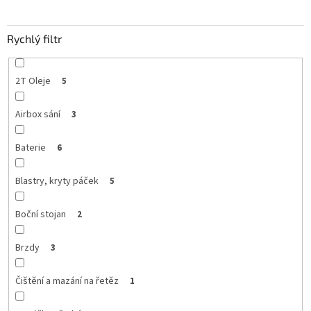
Rychlý filtr
2T Oleje
5
Airbox sání
3
Baterie
6
Blastry, kryty páček
5
Boční stojan
2
Brzdy
3
Čištění a mazání na řetěz
1