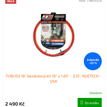
Kód:
TUBLISS18
Akce
3 244 Kč
–23 %
TUBLISS 18" bezdušový kit 18" x 1,85" - 2,15", NUETECH -
USA
Skladem
2 490 Kč
Do košíku