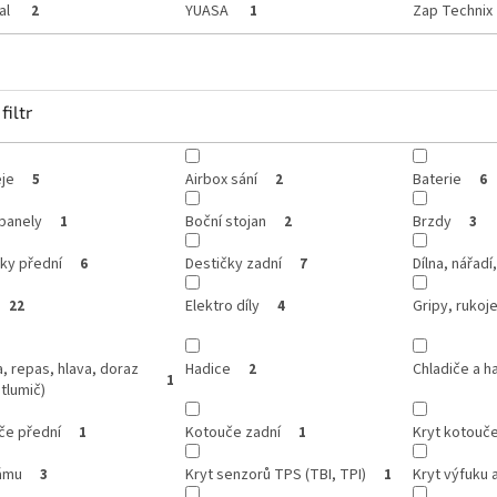
al
YUASA
Zap Technix
2
1
filtr
je
Airbox sání
Baterie
5
2
6
panely
Boční stojan
Brzdy
1
2
3
ky přední
Destičky zadní
Dílna, nářadí
6
7
Elektro díly
Gripy, rukoje
22
4
, repas, hlava, doraz
Hadice
Chladiče a h
2
1
 tlumič)
če přední
Kotouče zadní
Kryt kotouč
1
1
rámu
Kryt senzorů TPS (TBI, TPI)
Kryt výfuku 
3
1