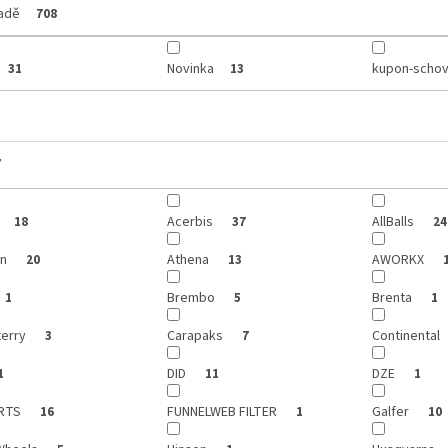
ladě
708
Novinka
kupon-schov
31
13
y
Acerbis
AllBalls
18
37
24
on
Athena
AWORKX
20
13
Brembo
Brenta
1
5
1
terry
Carapaks
Continental
3
7
DID
DZE
1
11
1
ARTS
FUNNELWEB FILTER
Galfer
16
1
10