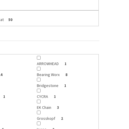
at
50
ARROWHEAD
1
Bearing Worx
14
8
Bridgestone
1
CYCRA
1
1
EK Chain
3
Grosskopf
2