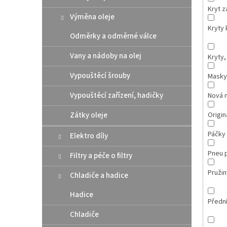
Kryt 
Výměna oleje
Kryty 
Odměrky a odměrné válce
Vany a nádoby na olej
Kryty,
Vypouštěcí šrouby
Masky
Vypouštěcí zařízení, hadičky
Nová 
Zátky oleje
Originá
Páčky
Elektro díly
Pneu 
Filtry a péče o filtry
Pružin
Chladiče a hadice
Hadice
Přední
Chladiče