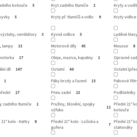
zadního kotouče
Kryt zadního tlumiče
Kryty a vodí
5
2
kyvky
Kryty př. tlumičů a vidlic
Kryty vidlice
5
9
 výztuhy, ventilátory
Kyvná vidlice
Laděné hlav
3
5
, lampy
Motorové díly
Mousse
13
45
8
motorka
Oleje, maziva, kapaliny
Opravné sa
17
2
lní díl
Ostatní
Ostatní (před
147
40
Páky brzdy a řazení
Palivové filtr
1
13
přední
Pneu zadní
Podblatníky
27
23
y zadního tlumiče
Pružiny, těsnění, spojky
Přední 21" k
2
12
výfuku
kotouče
 21" kolo - Haltry
Přední 21" kolo - Ložiska a
Přední 21" ko
8
7
gufera
stahováky