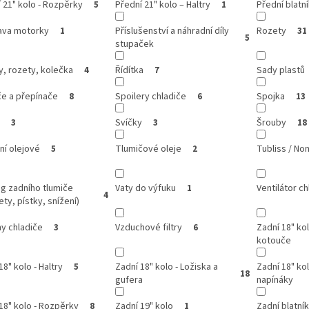
 21" kolo - Rozpěrky
Přední 21" kolo – Haltry
Přední blatn
5
1
ava motorky
Příslušenství a náhradní díly
Rozety
1
31
5
stupaček
, rozety, kolečka
Řídítka
Sady plastů
4
7
če a přepínače
Spoilery chladiče
Spojka
8
6
13
Svíčky
Šrouby
3
3
18
ní olejové
Tlumičové oleje
Tubliss / N
5
2
g zadního tlumiče
Vaty do výfuku
Ventilátor ch
1
4
ety, pístky, snížení)
y chladiče
Vzduchové filtry
Zadní 18" ko
3
6
kotouče
18" kolo - Haltry
Zadní 18" kolo - Ložiska a
Zadní 18" kol
5
18
gufera
napínáky
18" kolo - Rozpěrky
Zadní 19" kolo
Zadní blatní
8
1