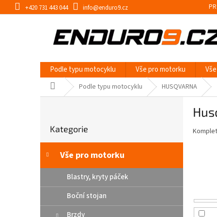
Přejít
PR
+420 731 443 044
info@enduro9.cz
na
obsah
Podle typu motocyklu
Vše pro motorku
Vše
Domů
Podle typu motocyklu
HUSQVARNA
P
Hus
o
Přeskočit
s
Kategorie
kategorie
Kompletn
t
r
a
Vše pro motorku
n
n
Blastry, kryty páček
í
Boční stojan
p
a
Brzdy