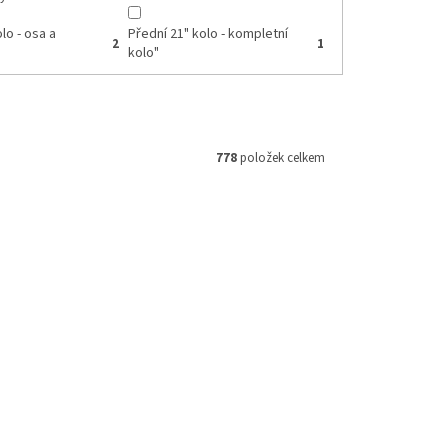
lo - osa a
Přední 21" kolo - kompletní
2
1
kolo"
778
položek celkem
M 013815
Kód:
TUBLISS18
Akce
519 Kč
3 244 Kč
–7 %
–23 %
L
TUBLISS 18" bezdušový kit 18" x