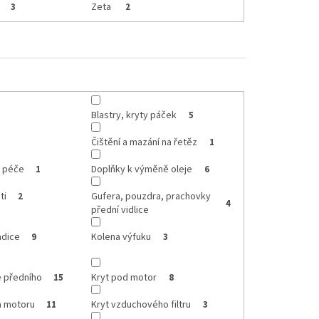
Zeta
3
2
Blastry, kryty páček
5
Čištění a mazání na řetěz
1
, péče
Doplňky k výměně oleje
1
6
ti
Gufera, pouzdra, prachovky
2
4
přední vidlice
adice
Kolena výfuku
9
3
e předního
Kryt pod motor
15
8
a motoru
Kryt vzduchového filtru
11
3