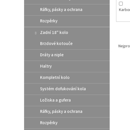
Ráfky, pásky a ochrana
Karbo
Rozpěrky
Zadní 18" kolo
Ř
Brzdové kotouče
a
Nejpro
z
Dráty a niple
e
V
n
Haltry
ý
í
p
p
Kompletní kolo
i
r
Systém dofukování kola
s
o
p
d
Ložiska a gufera
r
u
o
k
Ráfky, pásky a ochrana
d
t
u
ů
Rozpěrky
Athen
k