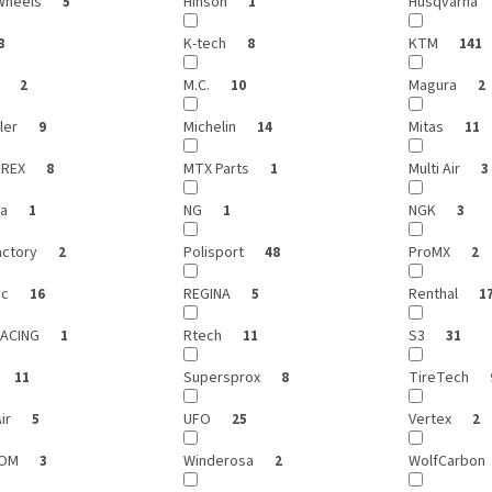
Wheels
Hinson
Husqvarna
5
1
K-tech
KTM
8
8
141
i
M.C.
Magura
2
10
2
ler
Michelin
Mitas
9
14
11
REX
MTX Parts
Multi Air
8
1
3
ra
NG
NGK
1
1
3
actory
Polisport
ProMX
2
48
2
ic
REGINA
Renthal
16
5
1
RACING
Rtech
S3
1
11
31
Supersprox
TireTech
11
8
ir
UFO
Vertex
5
25
2
GOM
Winderosa
WolfCarbon
3
2