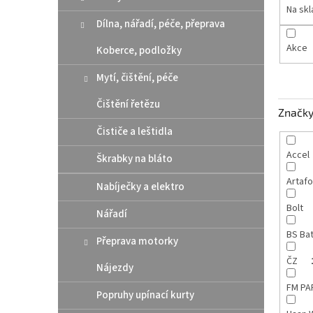
n
Na sk
e
Dílna, nářadí, péče, přeprava
l
Akce
Koberce, podložky
Mytí, čištění, péče
Čištění řetězu
Značk
Čističe a leštidla
Accel
Škrabky na bláto
Artaf
Nabíječky a elektro
Bolt
Nářadí
BS Ba
Přeprava motorky
ČZ
Nájezdy
FM P
Popruhy upínací kurty