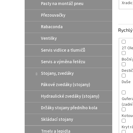
Xradic
Pasty na montáž pneu
Přezouvačky
Rabaconda
Rychlý 
Ventilky
2T Ole
Servis vidlice a tlumičů
Boční 
Servis a výměna řetězu
Destič
Stojany, zvedáky
Duše
Pákové zvedáky (stojany)
Hydraulické zvedáky (stojany)
Gufera
(zadní
Držáky stojany předního kola
Kotou
Skládací stojany
Kryt 
Tmely a lepidla