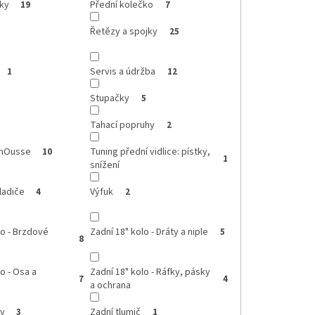
íky
Přední kolečko
19
7
Řetězy a spojky
25
Servis a údržba
1
12
Stupačky
5
Tahací popruhy
2
omOusse
Tuning přední vidlice: pístky,
10
1
snížení
ladiče
Výfuk
4
2
lo - Brzdové
Zadní 18" kolo - Dráty a niple
5
8
o - Osa a
Zadní 18" kolo - Ráfky, pásky
7
4
a ochrana
ky
Zadní tlumič
3
1