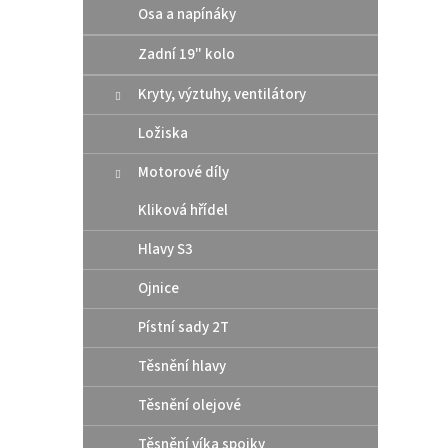
pod 
Osa a napínáky
t
/ Hu
ů
Zadní 19" kolo
Kryty, výztuhy, ventilátory
10 
Ložiska
Altern
těsní
Motorové díly
rozmě
šroub
Kliková hřídel
Hlavy S3
Ojnice
Pístní sady 2T
Těsnění hlavy
Těsnění olejové
Těsnění víka spojky