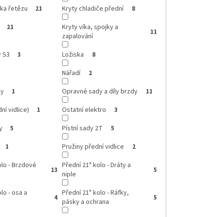
tka řetězu
Kryty chladiče přední
21
8
Kryty víka, spojky a
21
11
zapalování
y S3
Ložiska
3
8
Nářadí
2
dy
Opravné sady a díly brzdy
1
11
ní vidlice)
Ostatní elektro
1
3
y
Pístní sady 2T
5
5
Pružiny přední vidlice
1
2
olo - Brzdové
Přední 21" kolo - Dráty a
13
5
niple
lo - osa a
Přední 21" kolo - Ráfky,
4
5
pásky a ochrana