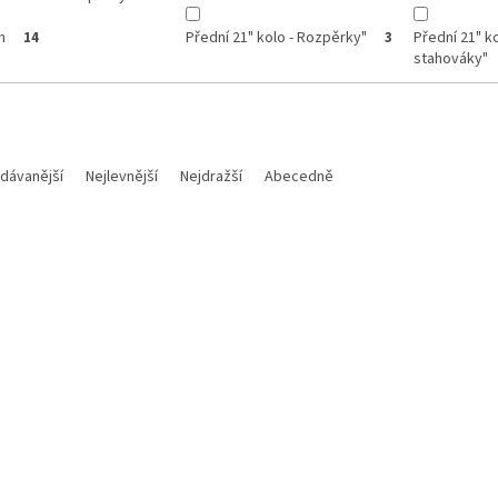
n
Přední 21" kolo - Rozpěrky"
Přední 21" ko
14
3
stahováky"
dávanější
Nejlevnější
Nejdražší
Abecedně
Kód:
M700112018015
Kód:
a těsnící podložka 12X18X1,5
Motorex CROSS POWER 2T 1