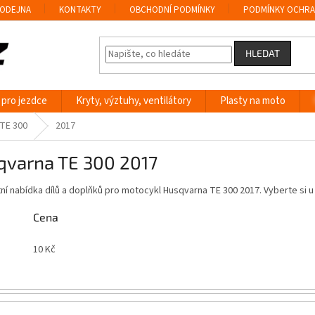
ODEJNA
KONTAKTY
OBCHODNÍ PODMÍNKY
PODMÍNKY OCHRA
HLEDAT
 pro jezdce
Kryty, výztuhy, ventilátory
Plasty na moto
TE 300
2017
qvarna TE 300 2017
í nabídka dílů a doplňků pro motocykl Husqvarna TE 300 2017. Vyberte si
Cena
10
Kč