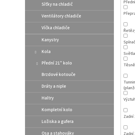
Přední
Síťky na chladič
Přepr
Ventilátory chladiče
Víčka chladiče
Řetězy
Kanystry
Spína
Kola
Světla
Přední 21" kolo
Těsně
Brzdové kotouče
Tunnin
Dráty a niple
(planž
Haltry
Výztuh
Kompletní kolo
Zadní 
Ložiska a gufera
Osa a stahováky
Zadní 