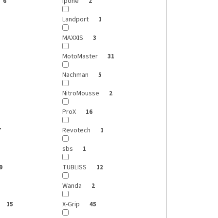
Ipone
6
2
Landport
1
MAXXIS
3
MotoMaster
31
Nachman
5
NitroMousse
2
ProX
16
Revotech
7
1
sbs
1
TUBLISS
9
12
Wanda
2
X-Grip
15
45