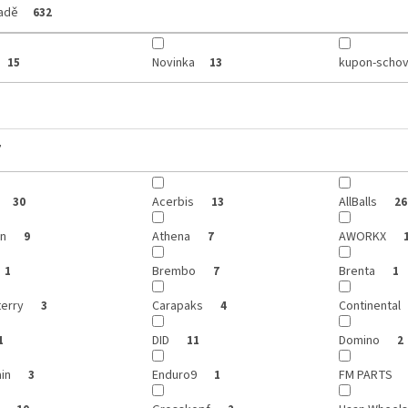
ladě
632
Novinka
kupon-schov
15
13
y
Acerbis
AllBalls
30
13
26
on
Athena
AWORKX
9
7
Brembo
Brenta
1
7
1
terry
Carapaks
Continental
3
4
DID
Domino
1
11
2
ain
Enduro9
FM PARTS
3
1