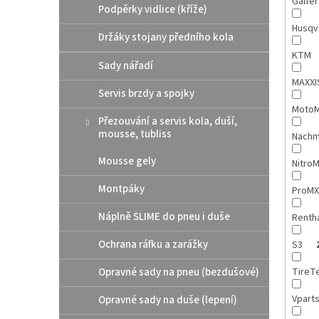
Galfe
Podpěrky vidlice (kříže)
Husqv
Držáky stojany předního kola
KTM
Sady nářadí
MAXX
Servis brzdy a spojky
MotoM
Přezouvání a servis kola, duší,
mousse, tubliss
Nach
Mousse gely
Nitro
Montpáky
ProM
Náplně SLIME do pneu i duše
Renth
Ochrana ráfku a zarážky
S3
Opravné sady na pneu (bezdušové)
TireT
Vpart
Opravné sady na duše (lepení)