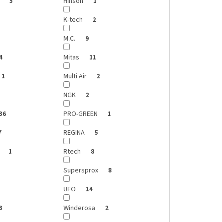
s
Hinson
5
1
K-tech
2
M.C.
9
Mitas
4
11
Multi Air
1
2
NGK
2
PRO-GREEN
36
1
REGINA
7
5
G
Rtech
1
8
Supersprox
8
UFO
14
Winderosa
3
2