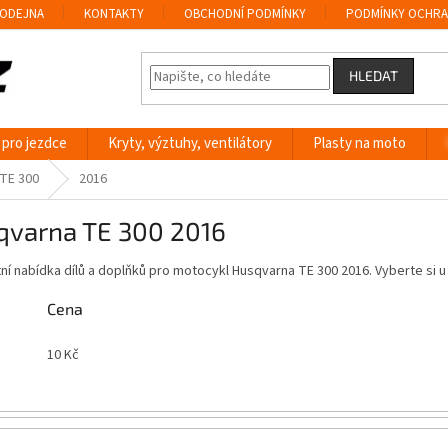
ODEJNA
KONTAKTY
OBCHODNÍ PODMÍNKY
PODMÍNKY OCHRA
HLEDAT
 pro jezdce
Kryty, výztuhy, ventilátory
Plasty na moto
TE 300
2016
qvarna TE 300 2016
í nabídka dílů a doplňků pro motocykl Husqvarna TE 300 2016. Vyberte si
Cena
10
Kč