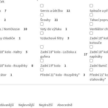
ček
a
Servis a údržba
Spínače a p
7
12
y
Šrouby
Tahací popr
2
21
ss / NomOusse
Vaty do výfuku
Ventilátor ch
10
1
y chladiče
Vzduchové filtry
Zadní 18" ko
1
3
kotouče
18" kolo - Haltry
Zadní 18" kolo - Ložiska a
Zadní 18" kol
5
17
gufera
napínáky
18" kolo - Rozpěrky
Zadní 19" kolo
Zadní tlumič
8
1
rátor
Přední 21" kolo - Rozpěrky"
Přední 21" ko
1
3
stahováky"
dávanější
Nejlevnější
Nejdražší
Abecedně