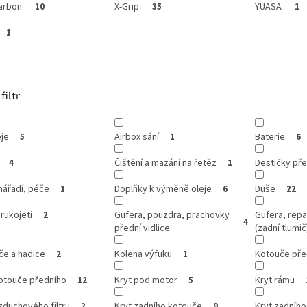
arbon
X-Grip
YUASA
10
35
1
1
filtr
je
Airbox sání
Baterie
5
1
6
Čištění a mazání na řetěz
Destičky pře
4
1
 nářadí, péče
Doplňky k výměně oleje
Duše
1
6
22
 rukojeti
Gufera, pouzdra, prachovky
Gufera, repa
2
4
přední vidlice
(zadní tlumič
če a hadice
Kolena výfuku
Kotouče pře
2
1
kotouče předního
Kryt pod motor
Kryt rámu
12
5
zduchového filtru
Kryt zadního kotouče
Kryt zadního
2
9