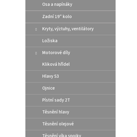
Osa a napínáky
rozmě
šroub
Zadní 19" kolo
Kryty, výztuhy, ventilátory
Ložiska
Motorové díly
Kliková hřídel
Hlavy S3
Moto
Ojnice
Pístní sady 2T
Těsnění hlavy
339
Těsnění olejové
Plně s
Těsnění víka spojky