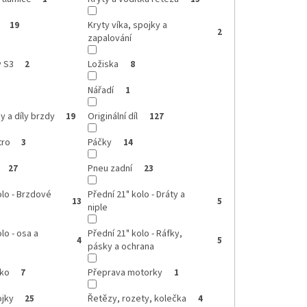
Kryty víka, spojky a
19
2
zapalování
y S3
Ložiska
2
8
Nářadí
1
 a díly brzdy
Originální díl
19
127
tro
Páčky
3
14
Pneu zadní
27
23
olo - Brzdové
Přední 21" kolo - Dráty a
13
5
niple
lo - osa a
Přední 21" kolo - Ráfky,
4
5
pásky a ochrana
čko
Přeprava motorky
7
1
ojky
Řetězy, rozety, kolečka
25
4