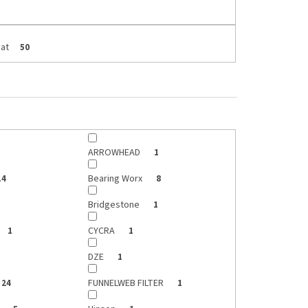
at
50
ARROWHEAD
1
Bearing Worx
14
8
Bridgestone
1
CYCRA
1
1
DZE
1
FUNNELWEB FILTER
24
1