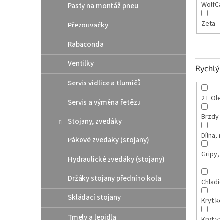
WolfC
Pasty na montáž pneu
Zeta
Přezouvačky
Rabaconda
Ventilky
Rychlý 
Servis vidlice a tlumičů
2T Ole
Servis a výměna řetězu
Brzdy
Stojany, zvedáky
Dílna,
Pákové zvedáky (stojany)
Gripy,
Hydraulické zvedáky (stojany)
Držáky stojany předního kola
Chladi
Skládací stojany
Kryt 
Tmely a lepidla
Kryt v