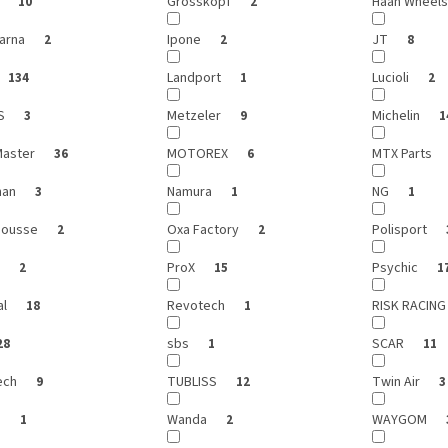
r
Grosskopf
Haan Wheel
10
2
arna
Ipone
JT
2
2
8
Landport
Lucioli
134
1
2
IS
Metzeler
Michelin
3
9
1
aster
MOTOREX
MTX Parts
36
6
man
Namura
NG
3
1
1
Mousse
Oxa Factory
Polisport
2
2
X
ProX
Psychic
2
15
1
al
Revotech
RISK RACIN
18
1
sbs
SCAR
28
1
11
ech
TUBLISS
Twin Air
9
12
3
s
Wanda
WAYGOM
1
2