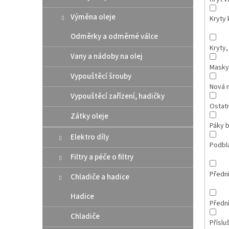
Výměna oleje
Kryty 
Odměrky a odměrné válce
Kryty,
Vany a nádoby na olej
Masky
Vypouštěcí šrouby
Nová 
Vypouštěcí zařízení, hadičky
Ostatn
Zátky oleje
Páky b
Elektro díly
Podbl
Filtry a péče o filtry
Přední
Chladiče a hadice
Hadice
Přední
Chladiče
Příslu