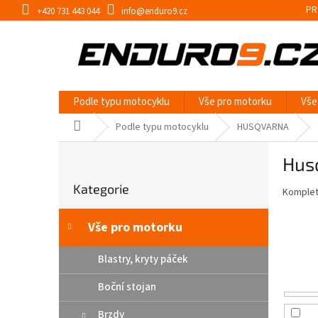
Přejít
PR
+420 731 443 044
info@enduro9.cz
na
obsah
Podle typu motocyklu
Vše pro motorku
Vše
Domů
Podle typu motocyklu
HUSQVARNA
P
Hus
o
Přeskočit
s
Kategorie
kategorie
Kompletn
t
r
a
Vše pro motorku
n
n
Blastry, kryty páček
í
Boční stojan
p
a
Brzdy