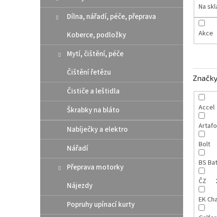
n
Na sk
e
Dílna, nářadí, péče, přeprava
l
Akce
Koberce, podložky
Mytí, čištění, péče
Čištění řetězu
Značk
Čističe a leštidla
Accel
Škrabky na bláto
Artaf
Nabíječky a elektro
Bolt
Nářadí
BS Ba
Přeprava motorky
ČZ
Nájezdy
EK Ch
Popruhy upínací kurty