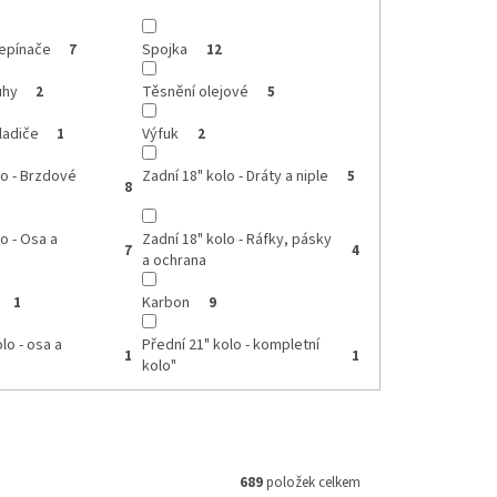
řepínače
Spojka
7
12
uhy
Těsnění olejové
2
5
ladiče
Výfuk
1
2
lo - Brzdové
Zadní 18" kolo - Dráty a niple
5
8
o - Osa a
Zadní 18" kolo - Ráfky, pásky
7
4
a ochrana
Karbon
1
9
lo - osa a
Přední 21" kolo - kompletní
1
1
kolo"
689
položek celkem