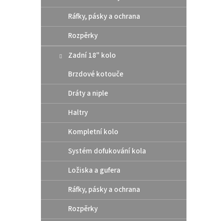
z
e
Ráfky, pásky a ochrana
V
n
ý
Rozpěrky
í
p
p
Zadní 18" kolo
i
r
s
o
Brzdové kotouče
p
d
r
u
Dráty a niple
o
k
d
t
Haltry
u
ů
Athen
Kompletní kolo
k
pod 
t
Systém dofukování kola
/ Hu
ů
Ložiska a gufera
10 
Ráfky, pásky a ochrana
Rozpěrky
Altern
těsní