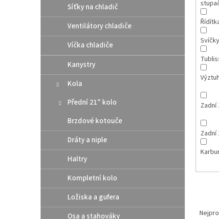
stupa
Síťky na chladič
Řídítk
Ventilátory chladiče
Svíčk
Víčka chladiče
Tubli
Kanystry
Výztuh
Kola
Přední 21" kolo
Zadní 
Brzdové kotouče
Zadní 
Dráty a niple
Karbu
Haltry
Kompletní kolo
Ložiska a gufera
Ř
a
Nejpro
Osa a stahováky