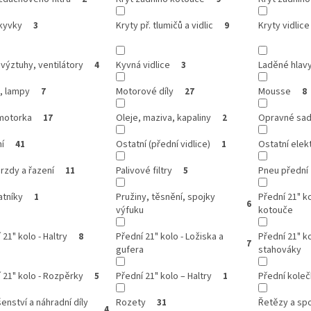
kyvky
Kryty př. tlumičů a vidlic
Kryty vidlice
3
9
 výztuhy, ventilátory
Kyvná vidlice
Laděné hlav
4
3
, lampy
Motorové díly
Mousse
7
27
8
motorka
Oleje, maziva, kapaliny
Opravné sady
17
2
í
Ostatní (přední vidlice)
Ostatní elek
41
1
rzdy a řazení
Palivové filtry
Pneu přední
11
5
atníky
Pružiny, těsnění, spojky
Přední 21" k
1
6
výfuku
kotouče
 21" kolo - Haltry
Přední 21" kolo - Ložiska a
Přední 21" ko
8
7
gufera
stahováky
 21" kolo - Rozpěrky
Přední 21" kolo – Haltry
Přední kole
5
1
šenství a náhradní díly
Rozety
Řetězy a sp
31
4