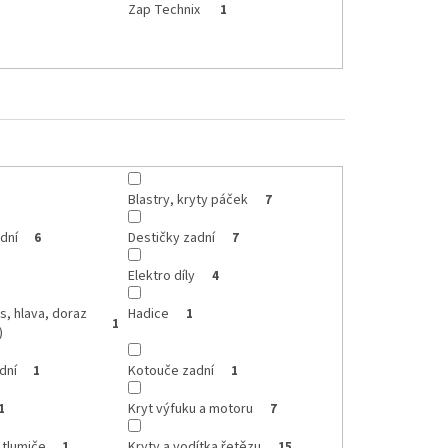
Zap Technix
1
Blastry, kryty páček
7
dní
Destičky zadní
6
7
Elektro díly
4
s, hlava, doraz
Hadice
1
1
)
dní
Kotouče zadní
1
1
Kryt výfuku a motoru
1
7
 tlumiče
Kryty a vodítka řetězu
1
15