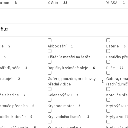
arbon
X-Grip
YUASA
8
33
1
filtr
je
Airbox sání
Baterie
5
1
6
Čištění a mazání na řetěz
Destičky pře
5
1
 nářadí, péče
Doplňky k výměně oleje
Duše
1
6
22
 rukojeti
Gufera, pouzdra, prachovky
Gufera, repa
2
2
přední vidlice
(zadní tlumič
če a hadice
Kolena výfuku
Kotouče pře
2
2
kotouče předního
Kryt pod motor
Kryt výfuku 
6
5
zadního kotouče
Kryt zadního tlumiče
Kryty a vodí
9
1
ř. tlumičů a vidlic
Kryty víka, spojky a
Kryty, výztuh
6