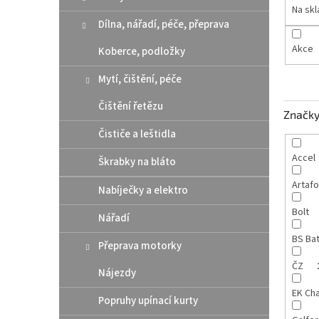
n
Na sk
e
Dílna, nářadí, péče, přeprava
l
Akce
Koberce, podložky
Mytí, čištění, péče
Čištění řetězu
Značk
Čističe a leštidla
Accel
Škrabky na bláto
Artaf
Nabíječky a elektro
Bolt
Nářadí
BS Ba
Přeprava motorky
ČZ
Nájezdy
EK Ch
Popruhy upínací kurty