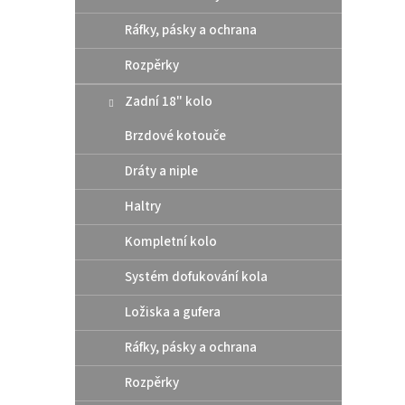
ý
í
Ráfky, pásky a ochrana
p
p
i
r
Rozpěrky
s
o
p
d
Zadní 18" kolo
r
u
o
k
Brzdové kotouče
d
t
Dráty a niple
u
ů
Athen
k
Haltry
pod 
t
/ Hu
ů
Kompletní kolo
Systém dofukování kola
10 
Ložiska a gufera
Altern
Ráfky, pásky a ochrana
těsní
rozmě
Rozpěrky
šroub