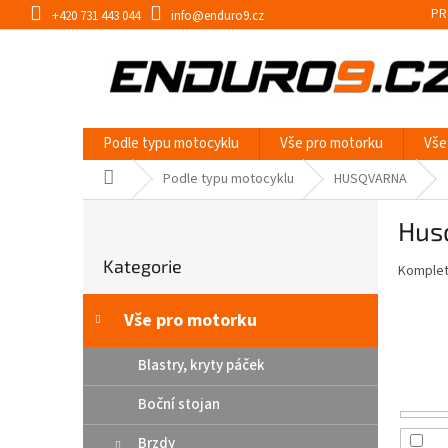
Přejít
PR
+420 731 443 044
info@enduro9.cz
na
obsah
Podle typu motocyklu
Vše pro motorku
Vše
Domů
Podle typu motocyklu
HUSQVARNA
P
Hus
o
Přeskočit
s
Kategorie
kategorie
Kompletn
t
r
a
Vše pro motorku
n
n
Blastry, kryty páček
í
Boční stojan
p
a
Brzdy