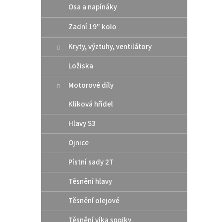
Osa a napínáky
Akce
Zadní 19" kolo
Kryty, výztuhy, ventilátory
Ložiska
Motorové díly
Kliková hřídel
TUBLI
1,85"
Hlavy S3
Ojnice
Pístní sady 2T
2 4
Těsnění hlavy
Bezduš
šíře 1,
Těsnění olejové
Těsnění víka spojky