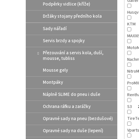
Galfe
Podpěrky vidlice (kříže)
Husqv
Držáky stojany předního kola
KTM
Sady nářadí
MAXX
Servis brzdy a spojky
MotoM
Přezouvání a servis kola, duší,
mousse, tubliss
Nach
Mousse gely
Nitro
Montpáky
ProM
Náplně SLIME do pneu i duše
Renth
Ochrana ráfku a zarážky
S3
Opravné sady na pneu (bezdušové)
TireT
Vpart
Opravné sady na duše (lepení)