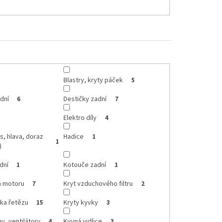
Blastry, kryty páček
5
dní
Destičky zadní
6
7
Elektro díly
4
s, hlava, doraz
Hadice
1
1
)
dní
Kotouče zadní
1
1
a motoru
Kryt vzduchového filtru
7
2
tka řetězu
Kryty kyvky
15
3
y, ventilátory
Kyvná vidlice
4
3