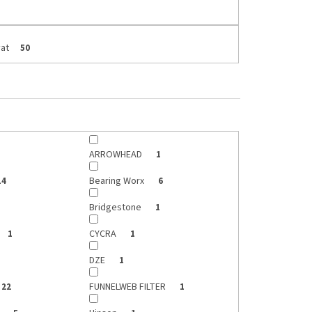
at
50
ARROWHEAD
1
Bearing Worx
14
6
Bridgestone
1
CYCRA
1
1
DZE
1
FUNNELWEB FILTER
22
1