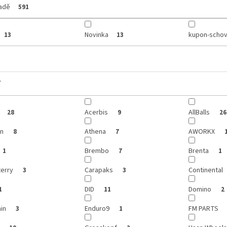
ladě
591
Novinka
kupon-schov
13
13
y
Acerbis
AllBalls
28
9
26
on
Athena
AWORKX
8
7
Brembo
Brenta
1
7
1
terry
Carapaks
Continental
3
3
DID
Domino
1
11
2
ain
Enduro9
FM PARTS
3
1