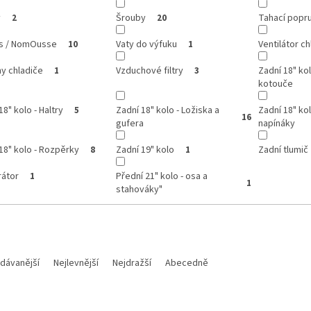
y
Šrouby
Tahací popr
2
20
ss / NomOusse
Vaty do výfuku
Ventilátor ch
10
1
y chladiče
Vzduchové filtry
Zadní 18" ko
1
3
kotouče
18" kolo - Haltry
Zadní 18" kolo - Ložiska a
Zadní 18" kol
5
16
gufera
napínáky
18" kolo - Rozpěrky
Zadní 19" kolo
Zadní tlumič
8
1
rátor
Přední 21" kolo - osa a
1
1
stahováky"
dávanější
Nejlevnější
Nejdražší
Abecedně