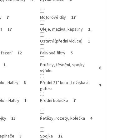
y
Motorové díly
7
27
ka
Oleje, maziva, kapaliny
17
2
Ostatní (přední vidlice)
1
 řazení
Palivové filtry
12
5
Pružiny, těsnění, spojky
1
6
výfuku
lo - Haltry
Přední 21" kolo - Ložiska a
8
7
gufera
lo – Haltry
Přední kolečko
1
7
ojky
Řetězy, rozety, kolečka
25
4
řepínače
Spojka
5
12