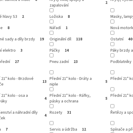
2
zapalování
é hlavy S3
Ložiska
Masky, lamp
2
8
se
Nářadí
Nová motor
8
1
é sady a díly brzdy
Originální díl
Ostatní
19
118
40
í elektro
Páčky
Páky brzdy a
3
14
přední
Pneu zadní
Podblatníky
27
23
 21" kolo - Brzdové
Přední 21" kolo - Dráty a
Přední 21" ko
13
5
če
niple
 21" kolo - osa a
Přední 21" kolo - Ráfky,
Přední 21" ko
4
5
váky
pásky a ochrana
šenství a náhradní díly
Rozety
Řetězy a sp
31
4
ček
a
Servis a údržba
Spínače a p
7
12