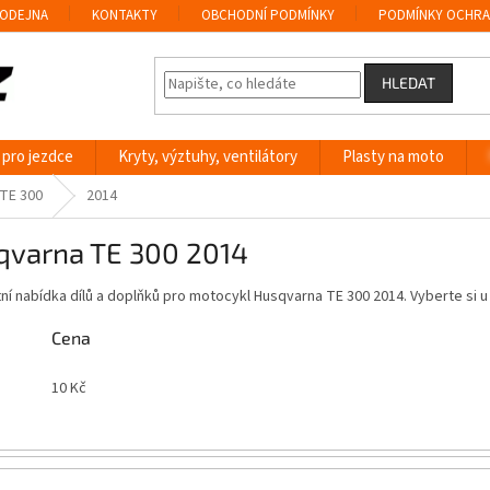
ODEJNA
KONTAKTY
OBCHODNÍ PODMÍNKY
PODMÍNKY OCHRA
HLEDAT
 pro jezdce
Kryty, výztuhy, ventilátory
Plasty na moto
TE 300
2014
qvarna TE 300 2014
í nabídka dílů a doplňků pro motocykl Husqvarna TE 300 2014. Vyberte si
Cena
10
Kč