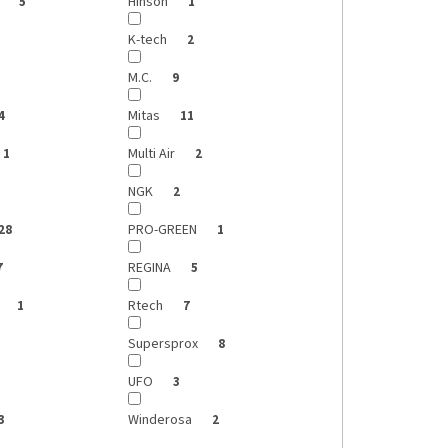
s
Hinson
5
1
K-tech
2
M.C.
9
Mitas
4
11
Multi Air
1
2
NGK
2
PRO-GREEN
28
1
REGINA
7
5
G
Rtech
1
7
Supersprox
8
UFO
3
Winderosa
3
2