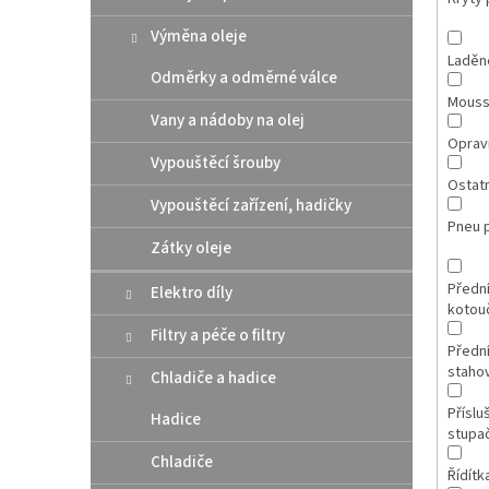
Výměna oleje
Laděn
Odměrky a odměrné válce
Mous
Vany a nádoby na olej
Opravn
Vypouštěcí šrouby
Ostatn
Vypouštěcí zařízení, hadičky
Pneu 
Zátky oleje
Přední
Elektro díly
kotou
Filtry a péče o filtry
Přední
staho
Chladiče a hadice
Příslu
Hadice
stupa
Chladiče
Řídítk