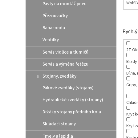
WolfC
Pasty na montáž pneu
Přezouvačky
Rabaconda
Rychlý 
Ventilky
2T Ole
Servis vidlice a tlumičů
Brzdy
Servis a výměna řetězu
Dílna,
Stojany, zvedáky
Gripy,
Pákové zvedáky (stojany)
Hydraulické zvedáky (stojany)
Chladi
Držáky stojany předního kola
Kryt 
Skládací stojany
Kryt 
Tmely a lepidla
Kryty p