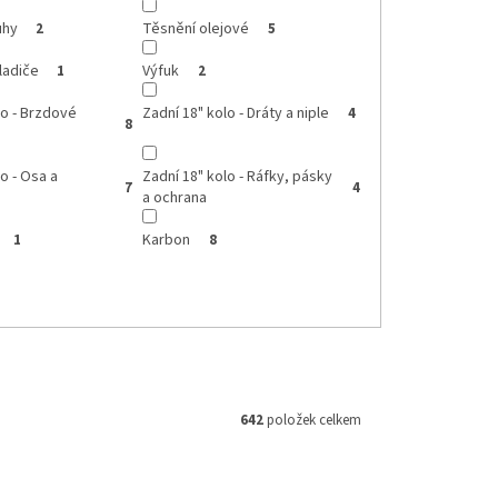
uhy
Těsnění olejové
2
5
ladiče
Výfuk
1
2
lo - Brzdové
Zadní 18" kolo - Dráty a niple
4
8
o - Osa a
Zadní 18" kolo - Ráfky, pásky
7
4
a ochrana
Karbon
1
8
642
položek celkem