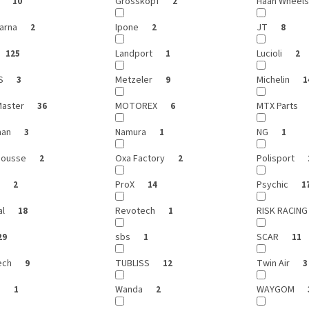
r
Grosskopf
Haan Wheel
10
2
arna
Ipone
JT
2
2
8
Landport
Lucioli
125
1
2
IS
Metzeler
Michelin
3
9
1
aster
MOTOREX
MTX Parts
36
6
man
Namura
NG
3
1
1
Mousse
Oxa Factory
Polisport
2
2
X
ProX
Psychic
2
14
1
al
Revotech
RISK RACIN
18
1
sbs
SCAR
29
1
11
ech
TUBLISS
Twin Air
9
12
3
s
Wanda
WAYGOM
1
2