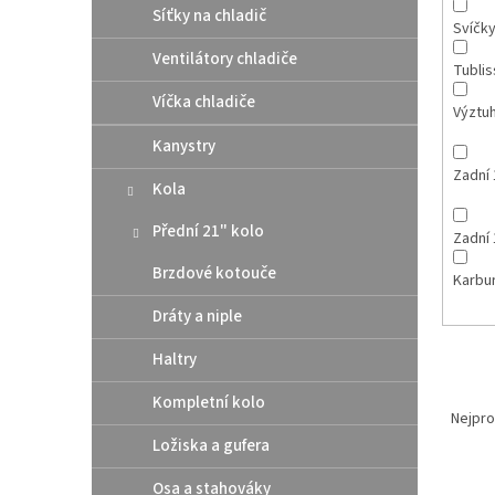
Síťky na chladič
Svíčk
Ventilátory chladiče
Tubli
Víčka chladiče
Výztuh
Kanystry
Zadní 
Kola
Přední 21" kolo
Zadní 
Brzdové kotouče
Karbu
Dráty a niple
Haltry
Ř
Kompletní kolo
a
Nejpro
z
Ložiska a gufera
e
V
n
Osa a stahováky