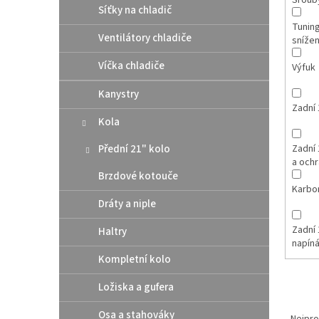
Šroub
Síťky na chladič
Tuning
Ventilátory chladiče
snížen
Víčka chladiče
Výfuk
Kanystry
Zadní 
Kola
Přední 21" kolo
Zadní 
a och
Brzdové kotouče
Karbo
Dráty a niple
Zadní 
Haltry
napín
Kompletní kolo
Ložiska a gufera
Ř
Osa a stahováky
a
Nejpro