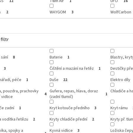
SS
Twin Air
UFO
12
1
16
a
WAYGOM
WolfCarbon
2
3
filtr
 sání
Baterie
Blastry, kry
8
1
Čištění a mazání na řetěz
Destičky pře
3
1
 nářadí, péče
Duše
Elektro díly
1
22
a, pouzdra, prachovky
Gufera, repas, hlava, doraz
Chladiče a h
4
1
 vidlice
(zadní tlumič)
če zadní
Kryt kotouče předního
Kryt rámu
1
3
a vodítka řetězu
Kryty chladiče přední
Kryty př. tlum
2
2
víka, spojky a
Kyvná vidlice
Ložiska čep
3