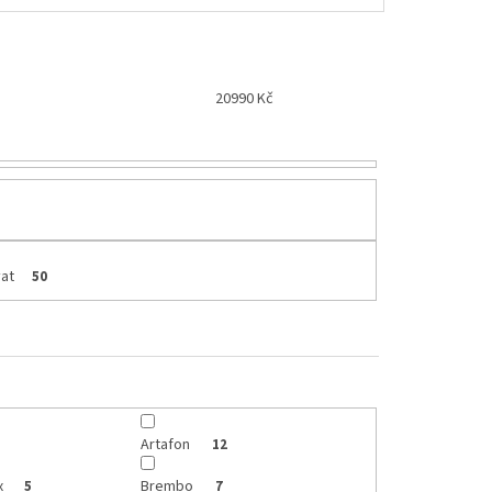
20990
Kč
at
50
Artafon
12
x
Brembo
5
7