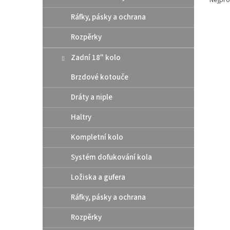
z
Ráfky, pásky a ochrana
e
V
n
Rozpěrky
Akce
ý
í
p
p
Zadní 18" kolo
i
r
s
Brzdové kotouče
o
p
d
Dráty a niple
r
u
o
k
Haltry
d
t
u
ů
Kompletní kolo
TUBLI
k
1,85"
t
Systém dofukování kola
ů
Ložiska a gufera
Ráfky, pásky a ochrana
2 4
Rozpěrky
Bezduš