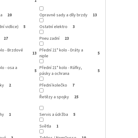
1
ka
Opravné sady a díly brzdy
20
13
ní vidlice)
Ostatní elektro
5
3
Pneu zadní
27
23
olo - Brzdové
Přední 21" kolo - Dráty a
13
5
niple
lo - osa a
Přední 21" kolo - Ráfky,
5
5
pásky a ochrana
íky
Přední kolečko
2
7
Řetězy a spojky
25
hy
Servis a údržba
1
5
Světla
1