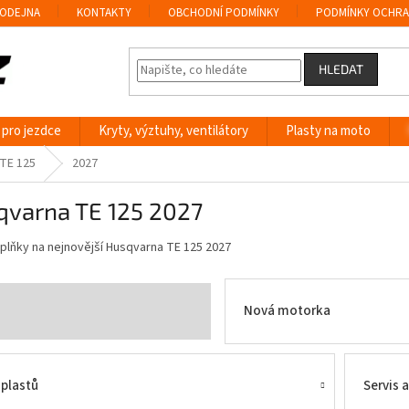
ODEJNA
KONTAKTY
OBCHODNÍ PODMÍNKY
PODMÍNKY OCHRA
HLEDAT
 pro jezdce
Kryty, výztuhy, ventilátory
Plasty na moto
TE 125
2027
qvarna TE 125 2027
oplňky na nejnovější Husqvarna TE 125 2027
Nová motorka
 plastů
Servis 