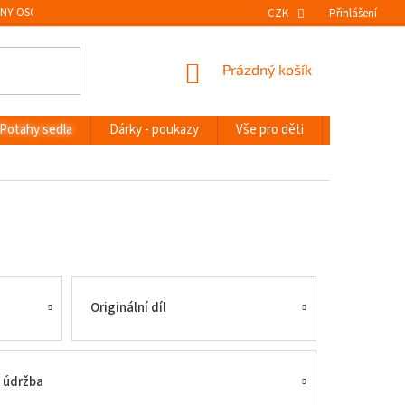
NY OSOBNÍCH ÚDAJŮ
VRÁCENÍ ZBOŽÍ
CZK
Přihlášení
NÁKUPNÍ
Prázdný košík
KOŠÍK
Potahy sedla
Dárky - poukazy
Vše pro děti
Novinky
Originální díl
a údržba