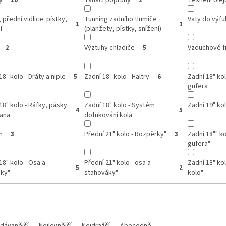
y
Tahací popruhy
Těsnění ole
10
2
 přední vidlice: pístky,
Tunning zadního tlumiče
Vaty do výfu
1
1
í
(planžety, pístky, snížení)
Výztuhy chladiče
Vzduchové fi
2
5
18" kolo - Dráty a niple
Zadní 18" kolo - Haltry
Zadní 18" kol
5
6
gufera
18" kolo - Ráfky, pásky
Zadní 18" kolo - Systém
Zadní 19" ko
4
5
rana
dofukování kola
n
Přední 21" kolo - Rozpěrky"
Zadní 18"" ko
3
3
gufera"
18" kolo - Osa a
Přední 21" kolo - osa a
Zadní 18" ko
5
2
áky"
stahováky"
kolo"
dávanější
Nejlevnější
Nejdražší
Abecedně