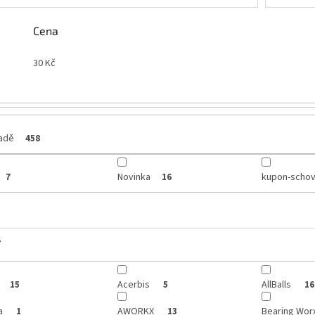
Cena
30
Kč
ladě
458
Novinka
kupon-schov
7
16
y
Acerbis
AllBalls
15
5
16
a
AWORKX
Bearing Wor
1
13