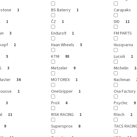
estone
BS Baterry
Carapaks
1
1
A
ČZ
DID
1
1
11
ain
Enduro9
FM PARTS
3
1
kopf
Haan Wheels
Husqvarna
2
5
h
KTM
Lucioli
5
95
2
IS
Metzeler
Michelin
3
9
1
aster
MOTOREX
Nachman
34
1
Mousse
OneGripper
Oxa Factory
2
1
X
ProX
Psychic
3
4
9
al
RISK RACING
Rtech
11
1
2
Supersprox
TACS RACIN
9
8