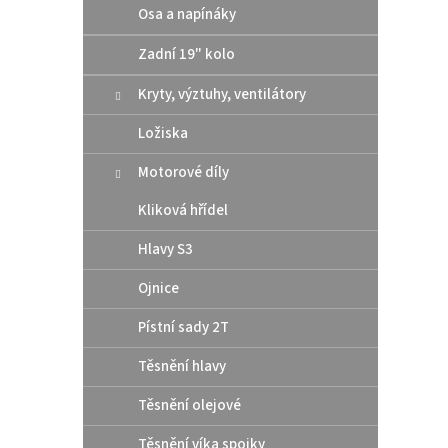
šíře 1,
Osa a napínáky
Zadní 19" kolo
Kryty, výztuhy, ventilátory
Ložiska
Motorové díly
Kliková hřídel
Hlavy S3
Ojnice
Zadn
Mast
Pístní sady 2T
Gas
Těsnění hlavy
4
od
Těsnění olejové
Těsnění víka spojky
Kompa