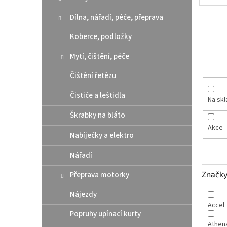
n
e
Dílna, nářadí, péče, přeprava
l
Koberce, podložky
Mytí, čištění, péče
Čištění řetězu
Čističe a leštidla
Na sk
Škrabky na bláto
Akce
Nabíječky a elektro
Nářadí
Značk
Přeprava motorky
Nájezdy
Accel
Popruhy upínací kurty
Athen