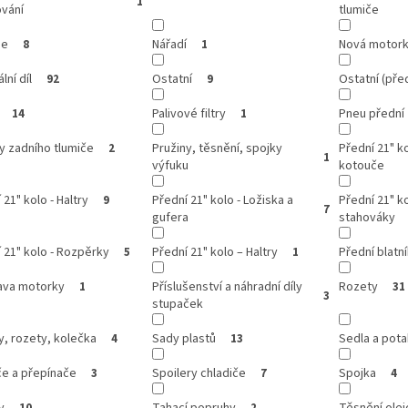
1
ování
tlumiče
se
Nářadí
Nová motor
8
1
lní díl
Ostatní
Ostatní (před
92
9
Palivové filtry
Pneu přední
14
1
y zadního tlumiče
Pružiny, těsnění, spojky
Přední 21" k
2
1
výfuku
kotouče
 21" kolo - Haltry
Přední 21" kolo - Ložiska a
Přední 21" ko
9
7
gufera
stahováky
 21" kolo - Rozpěrky
Přední 21" kolo – Haltry
Přední blatn
5
1
ava motorky
Příslušenství a náhradní díly
Rozety
1
31
3
stupaček
, rozety, kolečka
Sady plastů
Sedla a pota
4
13
če a přepínače
Spoilery chladiče
Spojka
3
7
4