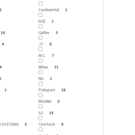
Continental
1
1
DZE
1
Galfer
10
5
JT
4
8
M.C.
7
Mitas
4
11
NG
2
1
Polisport
1
29
REGINA
5
S3
14
G SYSTEMS
TireTech
5
9