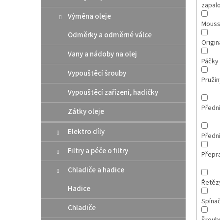
zapal
Výměna oleje
Mous
Odměrky a odměrné válce
Originá
Vany a nádoby na olej
Páčky
Vypouštěcí šrouby
Pružin
Vypouštěcí zařízení, hadičky
Přední
Zátky oleje
Elektro díly
Přední
Filtry a péče o filtry
Přepr
Chladiče a hadice
Řetězy
Hadice
Spína
Chladiče