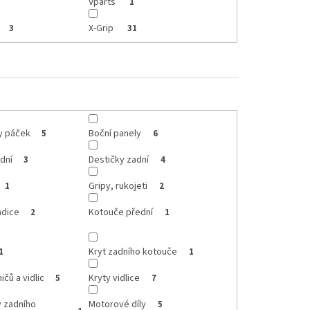
Vparts
1
X-Grip
3
31
ty páček
Boční panely
5
6
dní
Destičky zadní
3
4
Gripy, rukojeti
1
2
adice
Kotouče přední
2
1
Kryt zadního kotouče
1
1
ičů a vidlic
Kryty vidlice
5
7
y zadního
Motorové díly
5