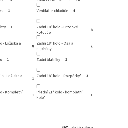
jové
Tubliss / NomOusse
3
10
ku
Ventilátor chladiče
1
4
ltry
Zadní 18" kolo - Brzdové
1
8
kotouče
o - Ložiska a
Zadní 18" kolo - Osa a
8
2
napínáky
lo
Zadní blatníky
1
1
lo - Ložiska a
Zadní 18" kolo - Rozpěrky"
3
1
lo - Kompletní
Přední 21" kolo - kompletní
1
1
kolo"
497
položek celkem