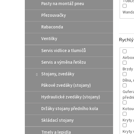
TUBLI
Pasty na montáž pneu
Wand
Přezouvačky
Rabaconda
Ventilky
Rychlý 
Servis vidlice a tlumičů
Airbox
Servis a výměna řetězu
Brzdy
Stojany, zvedáky
Dílna,
Pákové zvedáky (stojany)
Gufer
Hydraulické zvedáky (stojany)
přední
Držáky stojany předního kola
Kotou
Skládací stojany
Kryty 
Kryty 
Tmely a lepidla