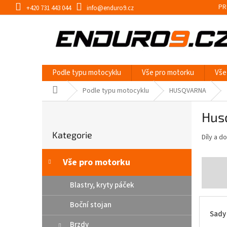
Přejít
PR
+420 731 443 044
info@enduro9.cz
na
obsah
Podle typu motocyklu
Vše pro motorku
Vše
Domů
Podle typu motocyklu
HUSQVARNA
P
Hus
o
Přeskočit
s
Kategorie
kategorie
Díly a d
t
r
a
Vše pro motorku
n
n
Blastry, kryty páček
í
Boční stojan
p
Sady
a
Brzdy