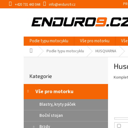
Přejít
PR
+420 731 443 044
info@enduro9.cz
na
obsah
Podle typu motocyklu
Vše pro motorku
Vše
Domů
Podle typu motocyklu
HUSQVARNA
P
Hus
o
Přeskočit
s
Kategorie
kategorie
Kompletn
t
r
a
Vše pro motorku
n
n
Blastry, kryty páček
í
Boční stojan
p
a
Brzdy