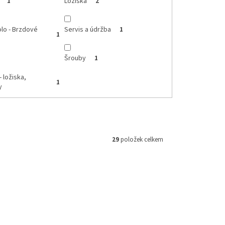
Ložiska
1
2
olo - Brzdové
Servis a údržba
1
1
Šrouby
1
- ložiska,
1
y
29
položek celkem
AR12C-OE
Kód:
8506700001