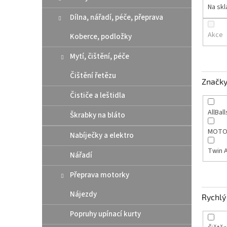
n
Na sk
e
Dílna, nářadí, péče, přeprava
l
Akce
Koberce, podložky
Mytí, čištění, péče
Čištění řetězu
Značk
Čističe a leštidla
AllBal
Škrabky na bláto
MOTO
Nabíječky a elektro
Twin A
Nářadí
Přeprava motorky
Nájezdy
Rychlý 
Popruhy upínací kurty