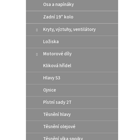
Osa a napínáky
Zadní 19" kolo
Kryty, výztuhy, ventilátory
Ložiska
Motorové díly
Kliková hřídel
Hlavy S3
Ojnice
Pístní sady 2T
Těsnění hlavy
Těsnění olejové
Těsnění víka spojky