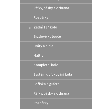
Ráfky, pásky a ochrana
Rozpěrky
Zadní 18" kolo
Brzdové kotouče
Origi
SX50
Dráty a niple
Gas 
Haltry
359
Kompletní kolo
Systém dofukování kola
origin
SX50/
Ložiska a gufera
Ráfky, pásky a ochrana
Rozpěrky