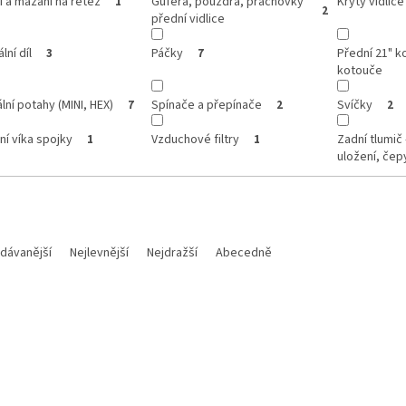
í a mazání na řetěz
Gufera, pouzdra, prachovky
Kryty vidlice
1
2
přední vidlice
lní díl
Páčky
Přední 21" k
3
7
kotouče
lní potahy (MINI, HEX)
Spínače a přepínače
Svíčky
7
2
2
í víka spojky
Vzduchové filtry
Zadní tlumič 
1
1
uložení, čep
dávanější
Nejlevnější
Nejdražší
Abecedně
Kód:
M 160854
Kód: