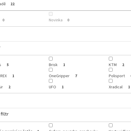
ladě
22
Novinka
0
0
y
ls
Brisk
KTM
5
1
2
REX
OneGripper
Polisport
1
7
ir
UFO
Xradical
2
1
1
filtr