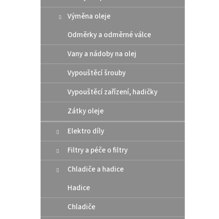
Výměna oleje
Odměrky a odměrné válce
Vany a nádoby na olej
Psych
Husq
Vypouštěcí šrouby
Vypouštěcí zařízení, hadičky
Zátky oleje
299
Elektro díly
"chcípá
dílu č
Filtry a péče o filtry
Chladiče a hadice
Hadice
Chladiče