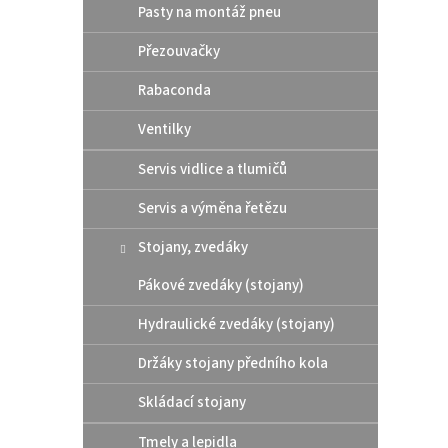
p
d
Pasty na montáž pneu
r
u
o
k
Přezouvačky
d
t
Rabaconda
u
ů
Moto
k
Ventilky
CHAI
t
ů
Servis vidlice a tlumičů
Servis a výměna řetězu
299
Stojany, zvedáky
MOTOR
Pákové zvedáky (stojany)
ROAD 
Hydraulické zvedáky (stojany)
Držáky stojany předního kola
Skládací stojany
Tmely a lepidla