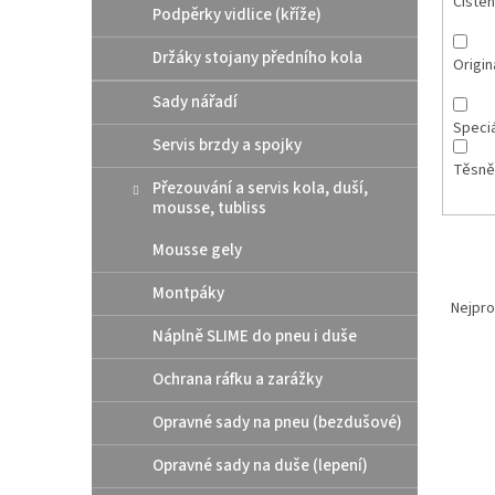
Čištěn
Podpěrky vidlice (kříže)
Držáky stojany předního kola
Originá
Sady nářadí
Speciá
Servis brzdy a spojky
Těsněn
Přezouvání a servis kola, duší,
mousse, tubliss
Mousse gely
Ř
Montpáky
a
Nejpro
z
Náplně SLIME do pneu i duše
e
V
n
Ochrana ráfku a zarážky
ý
í
Opravné sady na pneu (bezdušové)
p
p
i
r
Opravné sady na duše (lepení)
s
o