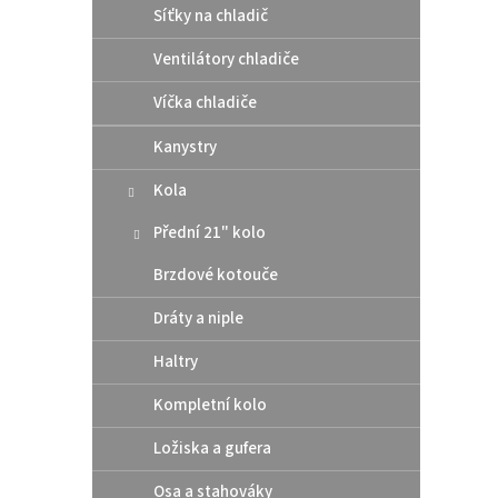
Síťky na chladič
Ventilátory chladiče
Víčka chladiče
Kanystry
Polis
brzd
Kola
2023
Husqv
Přední 21" kolo
E-EX
Brzdové kotouče
899
Dráty a niple
"neroz
možno
Haltry
tvaru 
neohý
Kompletní kolo
Ložiska a gufera
Osa a stahováky