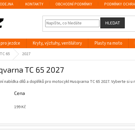
ODEJNA
KONTAKTY
OBCHODNÍ PODMÍNKY
PODMÍNKY OCHRA
HLEDAT
 pro jezdce
Kryty, výztuhy, ventilátory
Plasty na moto
TC 65
2027
qvarna TC 65 2027
í nabídka dílů a doplňků pro motocykl Husqvarna TC 65 2027. Vyberte si 
Cena
199
Kč