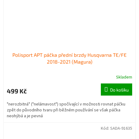
Polisport APT páčka přední brzdy Husqvarna TE/FE
2018-2021 (Magura)
Skladem
499 Kč
Do košíku
"nerozbitná" ("nelámavost") spočívající v možnosti rovnat páčku
zpět do původního tvaru při běžném používání se však páčka
neohýbá a je pevná
Kód:
SADA-91635