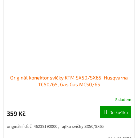
Originál konektor svíčky KTM SX50/SX65, Husqvarna
TC50/65, Gas Gas MC50/65
Skladem
359 Kč
Do košíku
originální díl č. 46239190000 , fajfka svíčky SX50/SX65