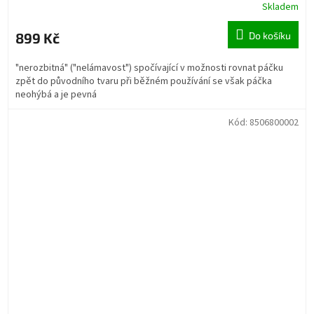
Skladem
899 Kč
Do košíku
"nerozbitná" ("nelámavost") spočívající v možnosti rovnat páčku
zpět do původního tvaru při běžném používání se však páčka
neohýbá a je pevná
Kód:
8506800002