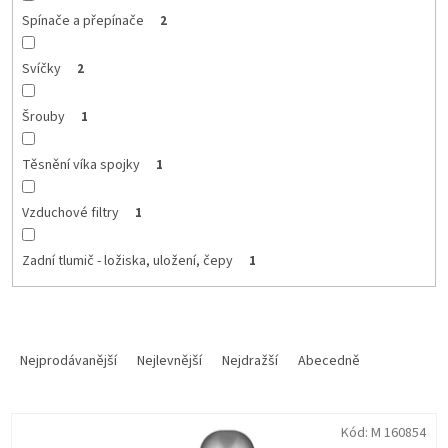
Spínače a přepínače
2
Svíčky
2
Šrouby
1
Těsnění víka spojky
1
Vzduchové filtry
1
Zadní tlumič - ložiska, uložení, čepy
1
Ř
a
Nejprodávanější
Nejlevnější
Nejdražší
Abecedně
z
e
V
n
Kód:
M 160854
ý
í