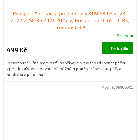
Polisport APT páčka přední brzdy KTM SX 65 2023-
2027->, SX 85 2021-2027->, Husqvarna TC 65, TC 85,
Freeride E-EX
Skladem
499 Kč
Do košíku
"nerozbitná" ("nelámavost") spočívající v možnosti rovnat páčku
zpět do původního tvaru při běžném používání se však páčka
neohýbá a je pevná
Kód:
8506800001