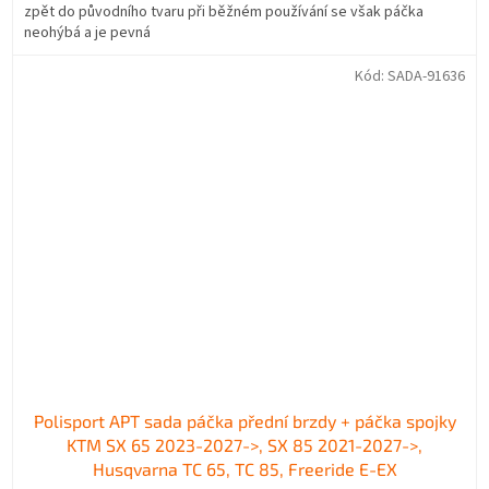
zpět do původního tvaru při běžném používání se však páčka
neohýbá a je pevná
Kód:
SADA-91636
Polisport APT sada páčka přední brzdy + páčka spojky
KTM SX 65 2023-2027->, SX 85 2021-2027->,
Husqvarna TC 65, TC 85, Freeride E-EX