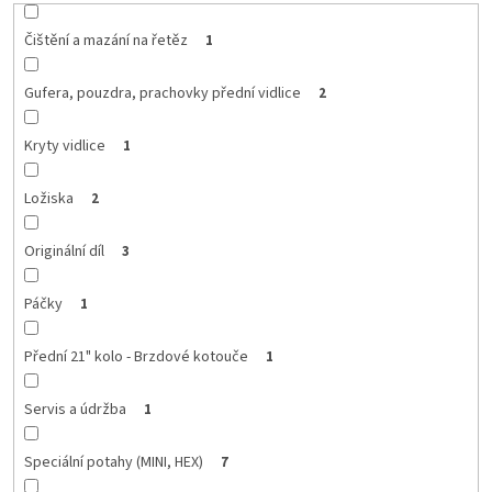
Čištění a mazání na řetěz
1
Gufera, pouzdra, prachovky přední vidlice
2
Kryty vidlice
1
Ložiska
2
Originální díl
3
Páčky
1
Přední 21" kolo - Brzdové kotouče
1
Servis a údržba
1
Speciální potahy (MINI, HEX)
7