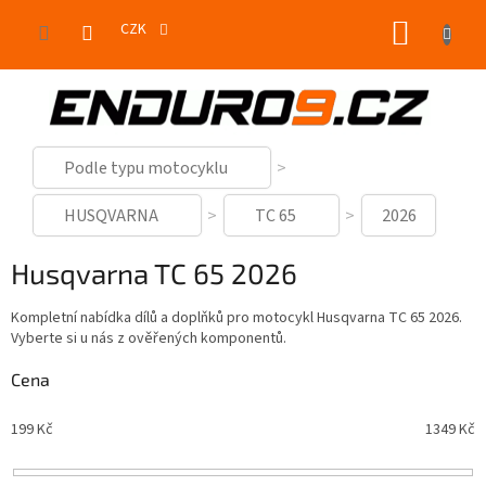
Přejít
NÁKUP
na
CZK
obsah
KOŠÍK
Podle typu motocyklu
HUSQVARNA
TC 65
2026
Husqvarna TC 65 2026
Kompletní nabídka dílů a doplňků pro motocykl Husqvarna TC 65 2026.
Vyberte si u nás z ověřených komponentů.
Cena
199
Kč
1349
Kč