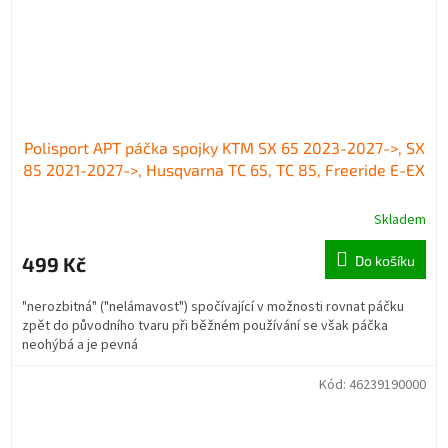
Polisport APT páčka spojky KTM SX 65 2023-2027->, SX
85 2021-2027->, Husqvarna TC 65, TC 85, Freeride E-EX
Skladem
499 Kč
Do košíku
"nerozbitná" ("nelámavost") spočívající v možnosti rovnat páčku
zpět do původního tvaru při běžném používání se však páčka
neohýbá a je pevná
Kód:
46239190000