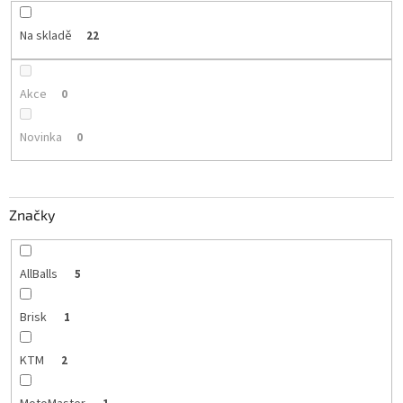
Na skladě
22
Akce
0
Novinka
0
Značky
AllBalls
5
Brisk
1
KTM
2