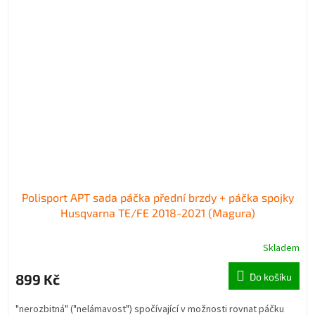
Polisport APT sada páčka přední brzdy + páčka spojky
Husqvarna TE/FE 2018-2021 (Magura)
Skladem
899 Kč
Do košíku
"nerozbitná" ("nelámavost") spočívající v možnosti rovnat páčku