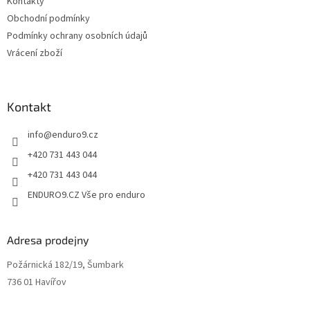
Kontakty
y
v
Obchodní podmínky
ý
Podmínky ochrany osobních údajů
p
Vrácení zboží
i
s
u
Kontakt
info
@
enduro9.cz
+420 731 443 044
+420 731 443 044
ENDURO9.CZ Vše pro enduro
Adresa prodejny
Požárnická 182/19, Šumbark
736 01 Havířov