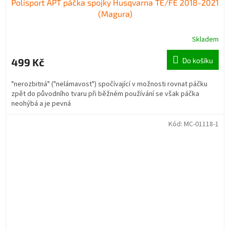
Polisport APT páčka spojky Husqvarna TE/FE 2018-2021
(Magura)
Skladem
499 Kč
Do košíku
"nerozbitná" ("nelámavost") spočívající v možnosti rovnat páčku
zpět do původního tvaru při běžném používání se však páčka
neohýbá a je pevná
Kód:
MC-01118-1