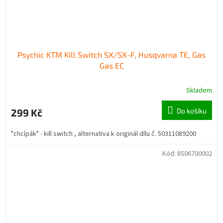
Psychic KTM Kill Switch SX/SX-F, Husqvarna TE, Gas
Gas EC
Skladem
299 Kč
Do košíku
"chcípák" - kill switch , alternativa k originál dílu č. 50311089200
Kód:
8506700002