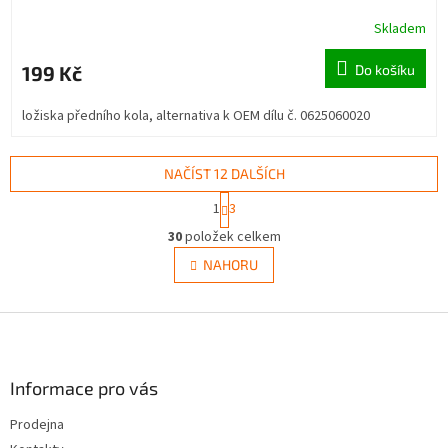
Skladem
199 Kč
Do košíku
ložiska předního kola, alternativa k OEM dílu č. 0625060020
NAČÍST 12 DALŠÍCH
S
1
3
t
O
r
30
položek celkem
v
á
l
NAHORU
n
á
k
d
o
v
Z
a
á
c
á
n
í
p
í
p
a
Informace pro vás
r
t
v
Prodejna
í
k