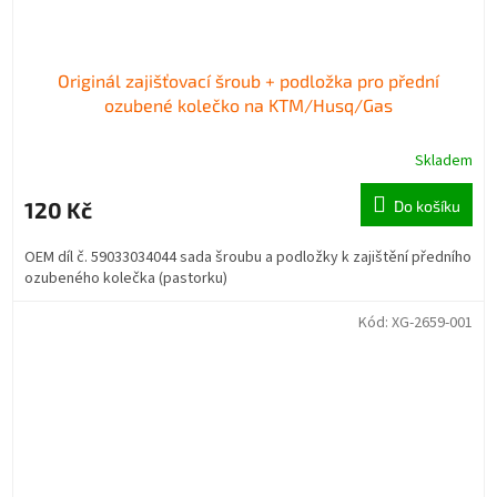
Originál zajišťovací šroub + podložka pro přední
ozubené kolečko na KTM/Husq/Gas
Skladem
120 Kč
Do košíku
OEM díl č. 59033034044 sada šroubu a podložky k zajištění předního
ozubeného kolečka (pastorku)
Kód:
XG-2659-001