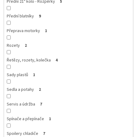
Přední 21" kolo - Rozpěrky
5
Přední blatníky
9
Přeprava motorky
1
Rozety
2
Řetězy, rozety, kolečka
4
Sady plastů
1
Sedla a potahy
2
Servis a údržba
7
Spínače a přepínače
1
Spoilery chladiče
7