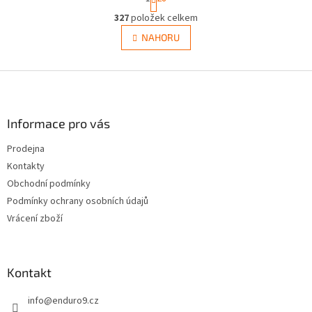
t
O
r
327
položek celkem
v
á
l
NAHORU
n
á
k
d
o
v
Z
a
á
c
á
n
í
p
í
p
a
Informace pro vás
r
t
v
Prodejna
í
k
Kontakty
y
v
Obchodní podmínky
ý
Podmínky ochrany osobních údajů
p
Vrácení zboží
i
s
u
Kontakt
info
@
enduro9.cz