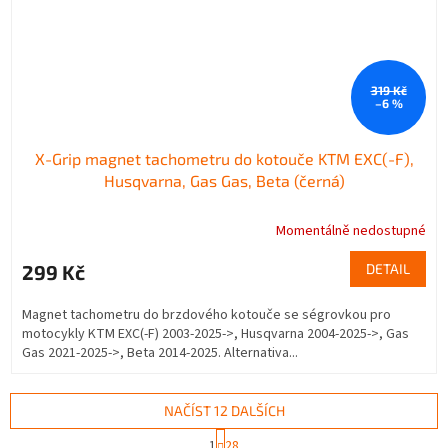
319 Kč
–6 %
X-Grip magnet tachometru do kotouče KTM EXC(-F),
Husqvarna, Gas Gas, Beta (černá)
Momentálně nedostupné
299 Kč
DETAIL
Magnet tachometru do brzdového kotouče se ségrovkou pro
motocykly KTM EXC(-F) 2003-2025->, Husqvarna 2004-2025->, Gas
Gas 2021-2025->, Beta 2014-2025. Alternativa...
NAČÍST 12 DALŠÍCH
S
1
28