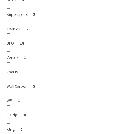
SCAR
9
Supersprox
2
Twin Air
2
UFO
14
Vertex
1
Vparts
1
WolfCarbon
5
WP
1
X-Grip
18
Xtrig
1