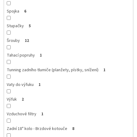
Spojka
6
Stupačky
5
Šrouby
12
Tahací popruhy
1
Tunning zadního tlumiče (planžety, pístky, snížení)
1
Vaty do výfuku
1
Výfuk
2
Vzduchové filtry
1
Zadní 18" kolo - Brzdové kotouče
8