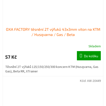
OXA FACTORY těsnění 2T výfuků 43x3mm viton na KTM
/ Husqvarna / Gas / Beta
Skladem
57 Kč
Do košíku
Těsnění 2T výfuků 125/150/250/300 koncern KTM (Husqvarna, Gas
Gas), Beta RR, XTrainer
Kód:
AW-20449