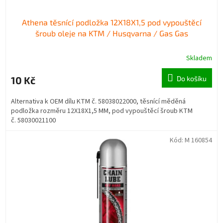
Athena těsnící podložka 12X18X1,5 pod vypouštěcí
šroub oleje na KTM / Husqvarna / Gas Gas
Skladem
10 Kč
Do košíku
Alternativa k OEM dílu KTM č. 58038022000, těsnící měděná
podložka rozměru 12X18X1,5 MM, pod vypouštěcí šroub KTM
č. 58030021100
Kód:
M 160854