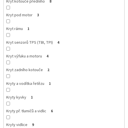
Kryt kotouče předního
8
Kryt pod motor
3
Kryt rámu
1
Kryt senzorů TPS (TBI, TPI)
4
Kryt výfuku a motoru
4
Kryt zadního kotouče
2
Kryty a vodítka řetězu
1
Kryty kyvky
1
Kryty př. tlumičů a vidlic
6
Kryty vidlice
9