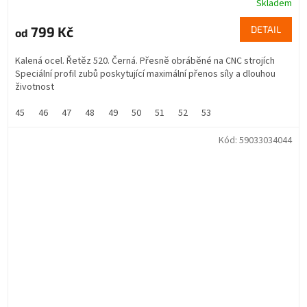
Skladem
799 Kč
DETAIL
od
Kalená ocel. Řetěz 520. Černá. Přesně obráběné na CNC strojích
Speciální profil zubů poskytující maximální přenos síly a dlouhou
životnost
45
46
47
48
49
50
51
52
53
Kód:
59033034044