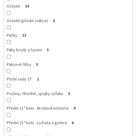
Ostatní
14
Ostatní (přední vidlice)
6
Páčky
13
Páky brzdy a řazení
5
Palivové filtry
5
Pístní sady 2T
2
Pružiny, těsnění, spojky výfuku
3
Přední 21" kolo - Brzdové kotouče
9
Přední 21" kolo - Ložiska a gufera
6