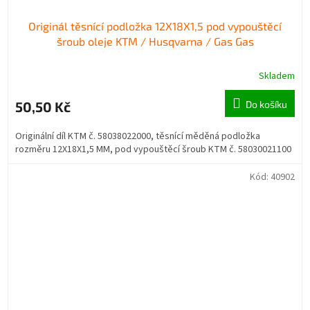
Originál těsnící podložka 12X18X1,5 pod vypouštěcí
šroub oleje KTM / Husqvarna / Gas Gas
Skladem
50,50 Kč
Do košíku
Originální díl KTM č. 58038022000, těsnící měděná podložka
rozměru 12X18X1,5 MM, pod vypouštěcí šroub KTM č. 58030021100
Kód:
40902