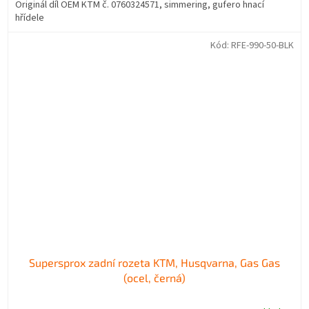
Originál díl OEM KTM č. 0760324571, simmering, gufero hnací
hřídele
Kód:
RFE-990-50-BLK
Supersprox zadní rozeta KTM, Husqvarna, Gas Gas
(ocel, černá)