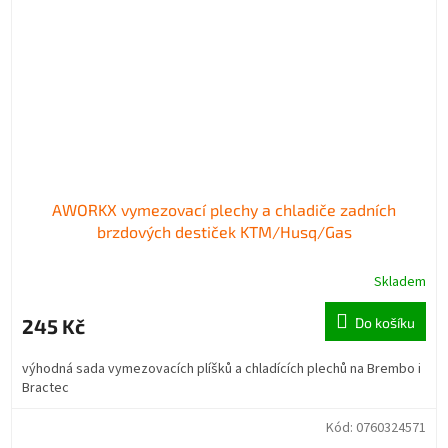
AWORKX vymezovací plechy a chladiče zadních
brzdových destiček KTM/Husq/Gas
Skladem
245 Kč
Do košíku
výhodná sada vymezovacích plíšků a chladících plechů na Brembo i
Bractec
Kód:
0760324571