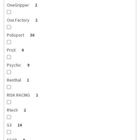
OneGripper
2
Oxa Factory
2
Polisport
36
ProX
4
Psychic
9
Renthal
1
RISK RACING
1
Rtech
2
S3
14