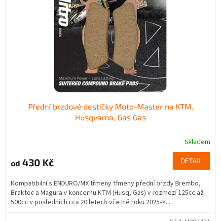
Přední brzdové destičky Moto-Master na KTM,
Husqvarna, Gas Gas
Skladem
430 Kč
DETAIL
od
Kompatibilní s ENDURO/MX třmeny třmeny přední brzdy Brembo,
Braktec a Magura v koncernu KTM (Husq, Gas) v rozmezí 125cc až
500cc v posledních cca 20 letech včetně roku 2025->...