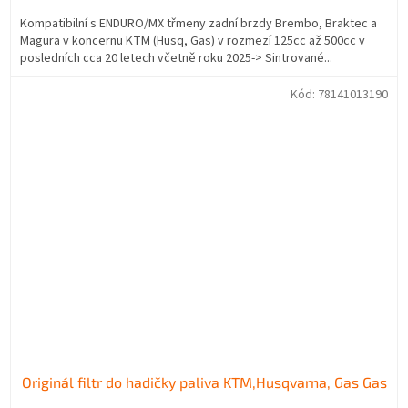
Kompatibilní s ENDURO/MX třmeny zadní brzdy Brembo, Braktec a
Magura v koncernu KTM (Husq, Gas) v rozmezí 125cc až 500cc v
posledních cca 20 letech včetně roku 2025-> Sintrované...
Kód:
78141013190
Originál filtr do hadičky paliva KTM,Husqvarna, Gas Gas