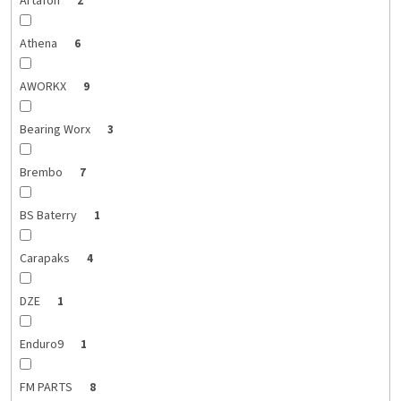
Artafon
2
Athena
6
AWORKX
9
Bearing Worx
3
Brembo
7
BS Baterry
1
Carapaks
4
DZE
1
Enduro9
1
FM PARTS
8