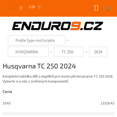
Přejít
NÁKUP
na
CZK
obsah
KOŠÍK
Podle typu motocyklu
HUSQVARNA
TC 250
2024
Husqvarna TC 250 2024
Kompletní nabídka dílů a doplňků pro motocykl Husqvarna TC 250 2024.
Vyberte si u nás z ověřených komponentů.
Cena
10
Kč
13328
Kč