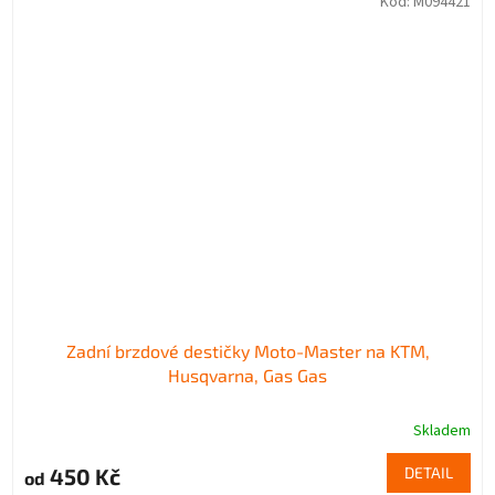
Kód:
M094421
Zadní brzdové destičky Moto-Master na KTM,
Husqvarna, Gas Gas
Skladem
450 Kč
DETAIL
od