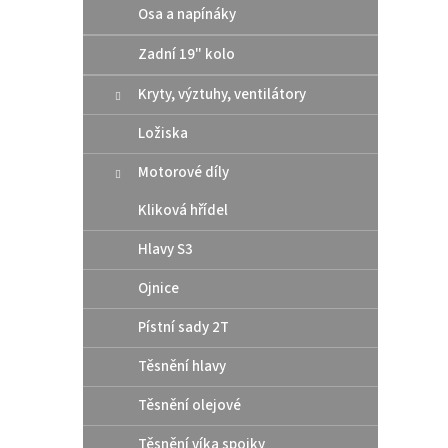
Osa a napínáky
Zadní 19" kolo
AWOR
chla
Kryty, výztuhy, ventilátory
dest
Ložiska
245
Motorové díly
Kliková hřídel
výhod
chladí
Hlavy S3
Ojnice
Pístní sady 2T
Těsnění hlavy
Těsnění olejové
Těsnění víka spojky