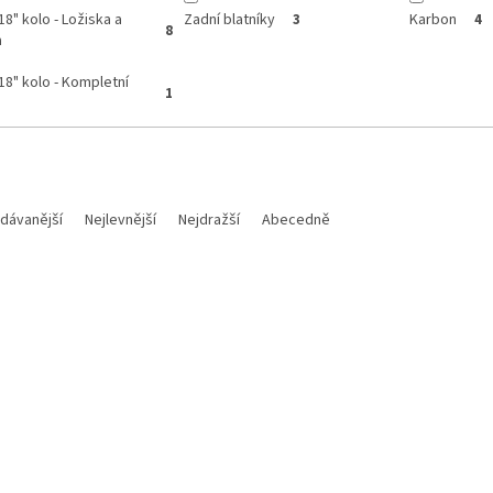
18" kolo - Ložiska a
Zadní blatníky
Karbon
3
4
8
a
18" kolo - Kompletní
1
dávanější
Nejlevnější
Nejdražší
Abecedně
Kód:
M700112018015
Kód: