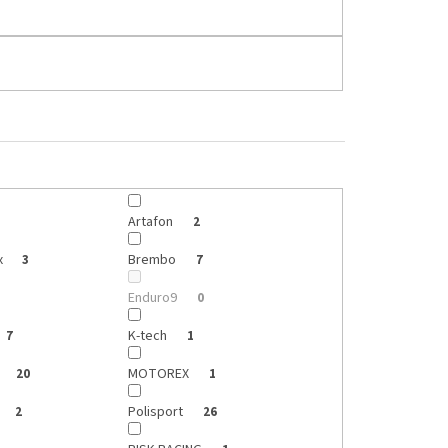
Artafon
2
x
Brembo
3
7
Enduro9
0
K-tech
7
1
MOTOREX
20
1
Polisport
2
26