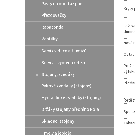
Pasty na montáž pneu
Kryty p
Přezouvačky
Ložis
Rabaconda
tlumič
Ventilky
Nová 
Servis vidlice a tlumičů
Ostatn
Servis a výměna řetězu
Pružin
výfuk
Stojany, zvedáky
Přední
Pákové zvedáky (stojany)
Hydraulické zvedáky (stojany)
Řetězy
Držáky stojany předního kola
Spoile
Skládací stojany
Tahac
Tmely a lepidla