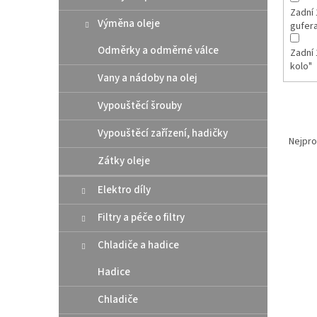
Zadní 
Výměna oleje
gufer
Odměrky a odměrné válce
Zadní 
kolo"
Vany a nádoby na olej
Vypouštěcí šrouby
Ř
Vypouštěcí zařízení, hadičky
a
Nejpro
z
Zátky oleje
e
V
n
Elektro díly
ý
í
p
p
Filtry a péče o filtry
i
r
Chladiče a hadice
s
o
p
d
Hadice
r
u
o
k
Chladiče
d
t