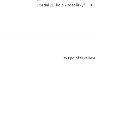
Přední 21" kolo - Rozpěrky"
3
251
položek celkem
M 160854
Kód:
M093021
359 Kč
–16 %