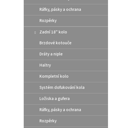
Ráfky, pásky a ochrana
Zadn
Mast
Rozpěrky
Gas
Zadní 18" kolo
Brzdové kotouče
4
od
Dráty a niple
Kompa
brzdy
Haltry
konce
až 500
Kompletní kolo
roku 2
Systém dofukování kola
Ložiska a gufera
Ráfky, pásky a ochrana
Rozpěrky