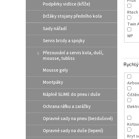
ProX
Podpěrky vidlice (kříže)
Rtech
Držáky stojany předního kola
Twin A
Sady nářadí
WP
Servis brzdy a spojky
Přezouvání a servis kola, duší,
mousse, tubliss
Rychlý 
Mousse gely
Montpáky
Airbox
Náplně SLIME do pneu i duše
Čištěn
Ochrana ráfku a zarážky
Elektr
Opravné sady na pneu (bezdušové)
Kotou
Opravné sady na duše (lepení)
Kryt s