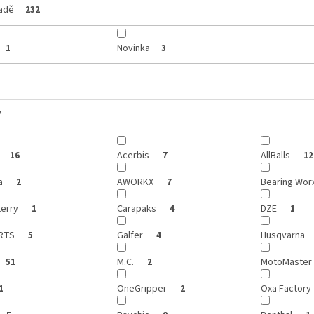
ladě
232
Novinka
1
3
y
Acerbis
AllBalls
16
7
12
a
AWORKX
Bearing Wor
2
7
terry
Carapaks
DZE
1
4
1
ARTS
Galfer
Husqvarna
5
4
M.C.
MotoMaster
51
2
OneGripper
Oxa Factory
1
2