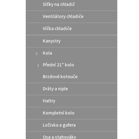
u
ů
Síťky na chladič
Athen
k
pod 
Ventilátory chladiče
t
/ Hu
ů
Víčka chladiče
Kanystry
10 
Kola
Altern
těsní
Přední 21" kolo
rozmě
šroub
Brzdové kotouče
Dráty a niple
Haltry
Kompletní kolo
Ložiska a gufera
Osa a stahováky