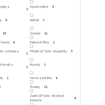
pojky a
Kyvná vidlice
6
2
ly
Nářadí
6
1
Ostatní
55
21
 řazení
Palivové filtry
6
2
lo - Ložiska a
Přední 21" kolo - Rozpěrky
5
1
í brzdy a
Rozety
1
2
hy
Servis a údržba
2
6
Šrouby
5
12
Zadní 18" kolo - Brzdové
8
kotouče