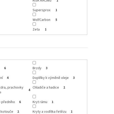
RISK RACING
1
Supersprox
1
WolfCarbon
5
Zeta
1
Brzdy
6
3
ní
Doplňky k výměně oleje
4
3
zdra, prachovky
Chladiče a hadice
2
4
e
e předního
Kryt rámu
6
1
o kotouče
Kryty a vodítka řetězu
2
1