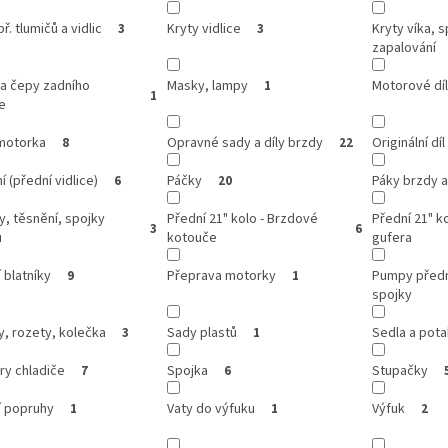
ř. tlumičů a vidlic
Kryty vidlice
Kryty víka, s
3
3
zapalování
ka čepy zadního
Masky, lampy
Motorové dí
1
1
e
motorka
Opravné sady a díly brzdy
Originální díl
8
22
í (přední vidlice)
Páčky
Páky brzdy a
6
20
y, těsnění, spojky
Přední 21" kolo - Brzdové
Přední 21" ko
3
6
u
kotouče
gufera
 blatníky
Přeprava motorky
Pumpy předn
9
1
spojky
, rozety, kolečka
Sady plastů
Sedla a pota
3
1
ry chladiče
Spojka
Stupačky
7
6
í popruhy
Vaty do výfuku
Výfuk
1
1
2