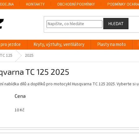
ODEJNA
KONTAKTY
OBCHODNÍ PODMÍNKY
PODMÍNKY OCHRA
HLEDAT
 pro jezdce
Kryty, výztuhy, ventilátory
Plasty na moto
TC 125
2025
qvarna TC 125 2025
í nabídka dílů a doplňků pro motocykl Husqvarna TC 125 2025. Vyberte si
Cena
10
Kč