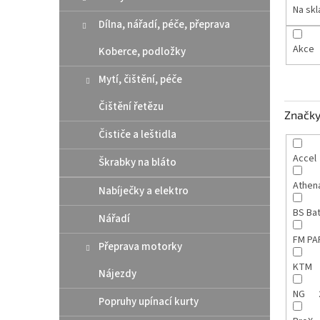
n
Na sk
e
Dílna, nářadí, péče, přeprava
l
Akce
Koberce, podložky
Mytí, čištění, péče
Čištění řetězu
Značk
Čističe a leštidla
Accel
Škrabky na bláto
Athen
Nabíječky a elektro
BS Ba
Nářadí
FM P
Přeprava motorky
KTM
Nájezdy
NG
Popruhy upínací kurty