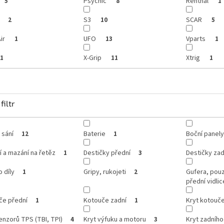
Psychic
Renthal
5
8
1
S3
SCAR
2
10
5
ir
UFO
Vparts
1
13
1
X-Grip
Xtrig
1
11
1
filtr
 sání
Baterie
Boční panely
12
1
í a mazání na řetěz
Destičky přední
Destičky zad
1
3
o díly
Gripy, rukojeti
Gufera, pou
1
2
přední vidlic
če přední
Kotouče zadní
Kryt kotouč
1
1
enzorů TPS (TBI, TPI)
Kryt výfuku a motoru
Kryt zadníh
4
3