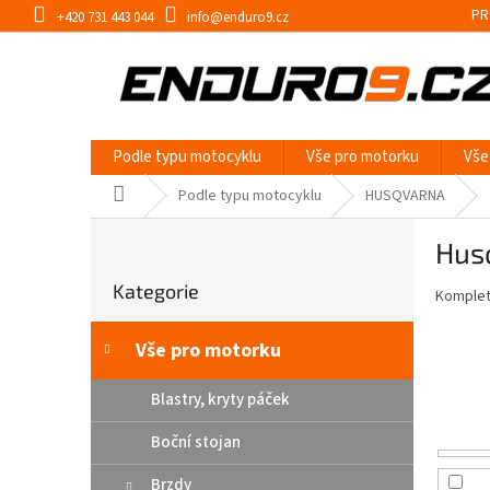
Přejít
PR
+420 731 443 044
info@enduro9.cz
na
obsah
Podle typu motocyklu
Vše pro motorku
Vše
Domů
Podle typu motocyklu
HUSQVARNA
P
Hus
o
Přeskočit
s
Kategorie
kategorie
Kompletn
t
r
a
Vše pro motorku
n
n
Blastry, kryty páček
í
Boční stojan
p
a
Brzdy