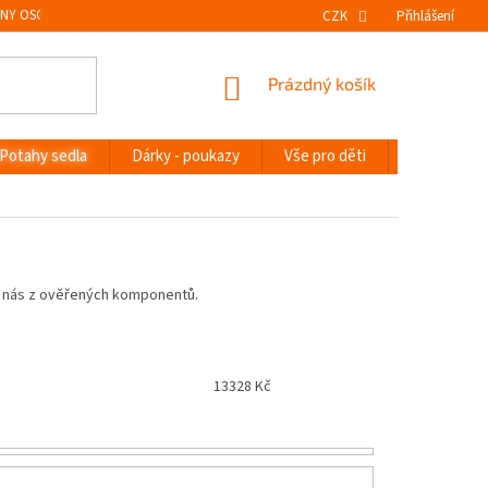
NY OSOBNÍCH ÚDAJŮ
VRÁCENÍ ZBOŽÍ
CZK
Přihlášení
NÁKUPNÍ
Prázdný košík
KOŠÍK
Potahy sedla
Dárky - poukazy
Vše pro děti
Novinky
 u nás z ověřených komponentů.
13328
Kč