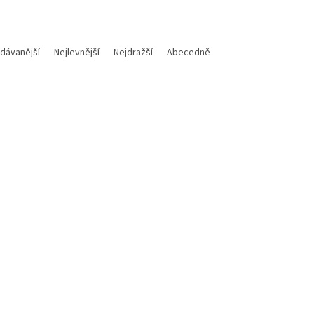
dávanější
Nejlevnější
Nejdražší
Abecedně
Kód:
M700112018015
Kód:
a těsnící podložka 12X18X1,5
Motorex Mazivo na řetěz
vypouštěcí šroub oleje na KTM
CHAINLUBE OFF ROAD 500m
sqvarna / Gas Gas
Skladem