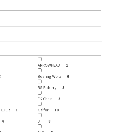
ARROWHEAD
1
Bearing Worx
8
6
BS Baterry
3
EK Chain
3
FILTER
Galfer
1
10
JT
4
8