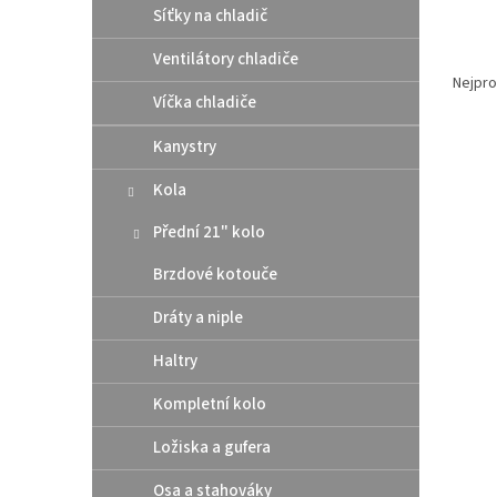
Síťky na chladič
Ř
Ventilátory chladiče
a
Nejpro
Víčka chladiče
z
e
Kanystry
V
n
ý
í
Kola
p
p
i
r
Přední 21" kolo
s
o
p
Brzdové kotouče
d
r
u
Dráty a niple
o
k
d
t
Haltry
u
ů
Athen
k
Kompletní kolo
pod 
t
/ Hu
ů
Ložiska a gufera
Osa a stahováky