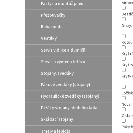
Airbox
Pasty na montáž pneu
Destič
Přezouvačky
Gripy,
Rabaconda
Ventilky
Kotou
Servis vidlice a tlumičů
Kryt 
Servis a výměna řetězu
Kryt z
Stojany, zvedáky
Kryty 
Pákové zvedáky (stojany)
Ložis
Hydraulické zvedáky (stojany)
Nová 
Držáky stojany předního kola
Ostatn
Skládací stojany
Páky b
Tmely a lepidla