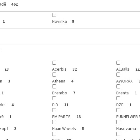
ladě
462
Novinka
2
9
y
Acerbis
AllBalls
23
32
22
on
Athena
AWORKX
3
4
Brembo
Brenta
1
7
1
aks
DID
DZE
4
11
1
o9
FM PARTS
FUNNELWEB 
1
13
kopf
Haan Wheels
Husqvarna
2
5