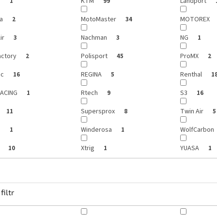
h
KTM
Landport
1
99
ra
MotoMaster
MOTOREX
2
34
Air
Nachman
NG
3
3
1
actory
Polisport
ProMX
2
45
2
ic
REGINA
Renthal
16
5
1
RACING
Rtech
S3
1
9
16
Supersprox
Twin Air
11
8
5
s
Winderosa
WolfCarbon
1
1
p
Xtrig
YUASA
10
1
1
filtr