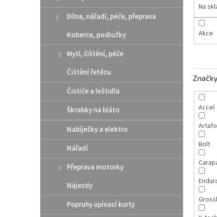
n
Na sk
e
Dílna, nářadí, péče, přeprava
l
Akce
Koberce, podložky
Mytí, čištění, péče
Čištění řetězu
Značk
Čističe a leštidla
Accel
Škrabky na bláto
Artaf
Nabíječky a elektro
Bolt
Nářadí
Carap
Přeprava motorky
Endur
Nájezdy
Gross
Popruhy upínací kurty