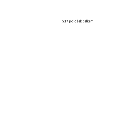
517
položek celkem
M 160854
Kód:
M093021
359 Kč
–16 %
Přední brzdové destičky Moto-
l
Master na KTM, Husqvarna, Gas
Gas
Skladem
Skladem