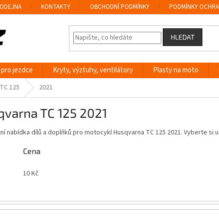
ODEJNA
KONTAKTY
OBCHODNÍ PODMÍNKY
PODMÍNKY OCHRA
HLEDAT
 pro jezdce
Kryty, výztuhy, ventilátory
Plasty na moto
TC 125
2021
qvarna TC 125 2021
í nabídka dílů a doplňků pro motocykl Husqvarna TC 125 2021. Vyberte si
Cena
10
Kč