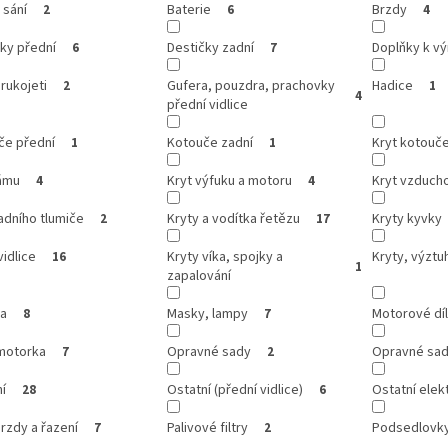
 sání
Baterie
Brzdy
2
6
4
ky přední
Destičky zadní
Doplňky k v
6
7
 rukojeti
Gufera, pouzdra, prachovky
Hadice
2
1
4
přední vidlice
če přední
Kotouče zadní
Kryt kotouč
1
1
rámu
Kryt výfuku a motoru
Kryt vzducho
4
4
adního tlumiče
Kryty a vodítka řetězu
Kryty kyvky
2
17
vidlice
Kryty víka, spojky a
Kryty, výztuh
16
1
zapalování
ka
Masky, lampy
Motorové dí
8
7
motorka
Opravné sady
Opravné sady
7
2
í
Ostatní (přední vidlice)
Ostatní elek
28
6
rzdy a řazení
Palivové filtry
Podsedlovky
7
2