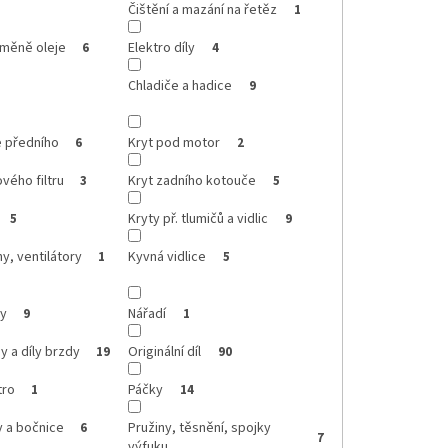
Čištění a mazání na řetěz
1
ýměně oleje
Elektro díly
6
4
Chladiče a hadice
9
e předního
Kryt pod motor
6
2
vého filtru
Kryt zadního kotouče
3
5
Kryty př. tlumičů a vidlic
5
9
y, ventilátory
Kyvná vidlice
1
5
ly
Nářadí
9
1
 a díly brzdy
Originální díl
19
90
tro
Páčky
1
14
 a bočnice
Pružiny, těsnění, spojky
6
7
výfuku