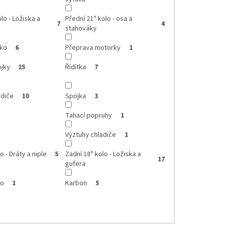
lo - Ložiska a
Přední 21" kolo - osa a
7
4
stahováky
čko
Přeprava motorky
6
1
ojky
Řídítka
25
7
adiče
Spojka
10
3
Tahací popruhy
1
Výztuhy chladiče
1
o - Dráty a niple
Zadní 18" kolo - Ložiska a
5
17
gufera
lo
Karbon
1
5