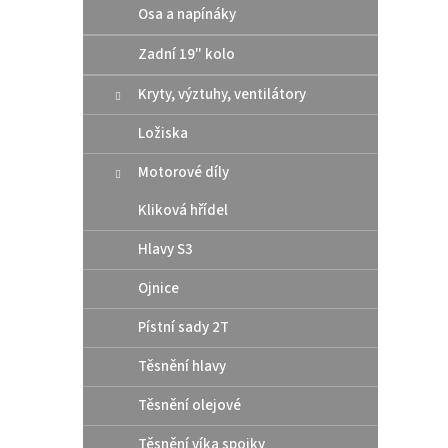
Osa a napínáky
4
od
Zadní 19" kolo
Kompa
Kryty, výztuhy, ventilátory
brzdy
konce
až 500
Ložiska
roku 2
Motorové díly
Kliková hřídel
Hlavy S3
Ojnice
Pístní sady 2T
Těsnění hlavy
Těsnění olejové
Multi
F 20
Těsnění víka spojky