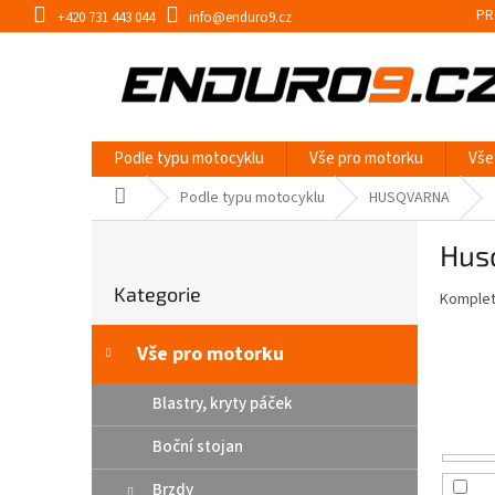
Přejít
PR
+420 731 443 044
info@enduro9.cz
na
obsah
Podle typu motocyklu
Vše pro motorku
Vše
Domů
Podle typu motocyklu
HUSQVARNA
P
Hus
o
Přeskočit
s
Kategorie
kategorie
Kompletn
t
r
a
Vše pro motorku
n
n
Blastry, kryty páček
í
Boční stojan
p
a
Brzdy