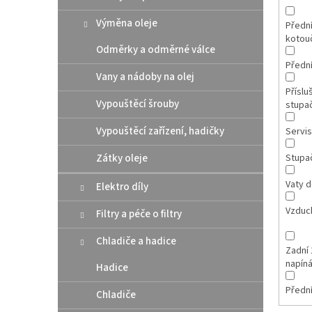
Výměna oleje
Přední
kotou
Odměrky a odměrné válce
Přední
Vany a nádoby na olej
Příslu
Vypouštěcí šrouby
stupa
Vypouštěcí zařízení, hadičky
Servis
Zátky oleje
Stupa
Vaty d
Elektro díly
Vzduch
Filtry a péče o filtry
Chladiče a hadice
Zadní 
napín
Hadice
Přední
Chladiče