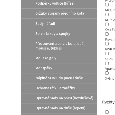
K-tec
Podpěrky vidlice (kříže)
Magu
Držáky stojany předního kola
Multi 
Sady nářadí
Oxa F
Servis brzdy a spojky
Psych
Přezouvání a servis kola, duší,
mousse, tubliss
RISK 
Mousse gely
SCAR
Montpáky
Vpart
Náplně SLIME do pneu i duše
X-Gri
Ochrana ráfku a zarážky
Opravné sady na pneu (bezdušové)
Rychlý 
Opravné sady na duše (lepení)