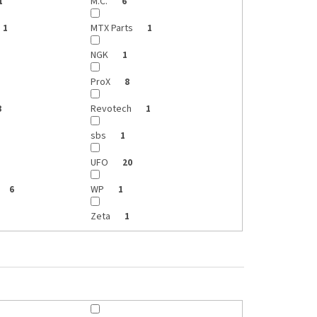
M.C.
1
6
MTX Parts
1
1
NGK
1
ProX
8
Revotech
8
1
sbs
1
UFO
20
WP
6
1
Zeta
1