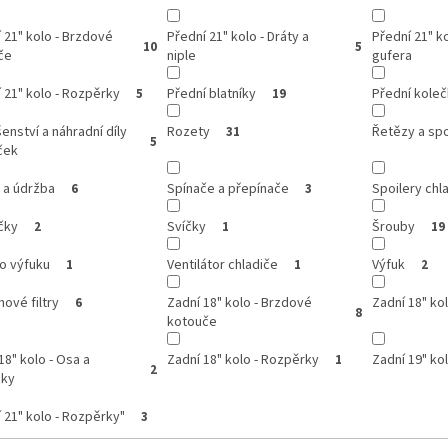
 21" kolo - Brzdové
Přední 21" kolo - Dráty a
Přední 21" ko
10
5
če
niple
gufera
 21" kolo - Rozpěrky
Přední blatníky
Přední kole
5
19
šenství a náhradní díly
Rozety
Řetězy a sp
31
5
ček
 a údržba
Spínače a přepínače
Spoilery chl
6
3
čky
Svíčky
Šrouby
2
1
19
o výfuku
Ventilátor chladiče
Výfuk
1
1
2
ové filtry
Zadní 18" kolo - Brzdové
Zadní 18" kol
6
8
kotouče
18" kolo - Osa a
Zadní 18" kolo - Rozpěrky
Zadní 19" ko
1
2
áky
 21" kolo - Rozpěrky"
3