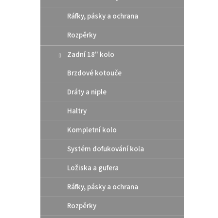
10 
Ráfky, pásky a ochrana
Altern
Rozpěrky
těsní
rozmě
Zadní 18" kolo
šroub
Brzdové kotouče
Dráty a niple
Haltry
Kompletní kolo
Systém dofukování kola
Ložiska a gufera
Zadn
Ráfky, pásky a ochrana
Mast
Gas
Rozpěrky