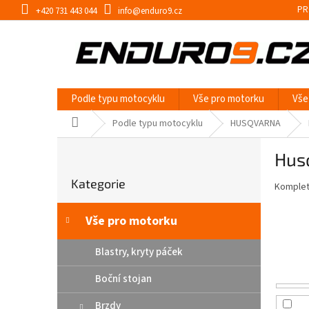
Přejít
PR
+420 731 443 044
info@enduro9.cz
na
obsah
Podle typu motocyklu
Vše pro motorku
Vše
Domů
Podle typu motocyklu
HUSQVARNA
P
Hus
o
Přeskočit
s
Kategorie
kategorie
Kompletn
t
r
a
Vše pro motorku
n
n
Blastry, kryty páček
í
Boční stojan
p
a
Brzdy