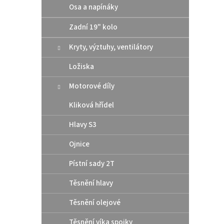
Osa a napínáky
Zadní 19" kolo
Kryty, výztuhy, ventilátory
Ložiska
Motorové díly
Kliková hřídel
Moto
CHAI
Hlavy S3
Ojnice
Pístní sady 2T
299
Těsnění hlavy
MOTOR
ROAD 
Těsnění olejové
Těsnění víka spojky