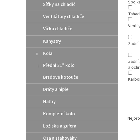
Spojk
Síťky na chladič
Tahac
Ventilátory chladiče
Ventil
Víčka chladiče
Kanystry
Zadní 
Kola
Zadní 
Přední 21" kolo
a och
Brzdové kotouče
Karbo
Dráty a niple
Haltry
Ř
Kompletní kolo
a
Nejpro
z
Ložiska a gufera
e
V
n
Osa a stahováky