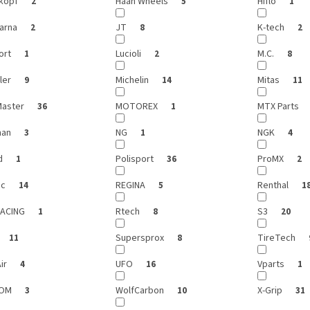
kopf
Haan Wheels
Hiflo
2
5
1
arna
JT
K-tech
2
8
2
ort
Lucioli
M.C.
1
2
8
ler
Michelin
Mitas
9
14
11
aster
MOTOREX
MTX Parts
36
1
man
NG
NGK
3
1
4
d
Polisport
ProMX
1
36
2
ic
REGINA
Renthal
14
5
1
RACING
Rtech
S3
1
8
20
Supersprox
TireTech
11
8
ir
UFO
Vparts
4
16
1
GOM
WolfCarbon
X-Grip
3
10
31