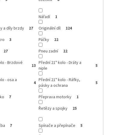
Nářadí
1
 a díly brzdy
Originální díl
27
124
tro
Páčky
3
22
Pneu zadní
27
22
olo - Brzdové
Přední 21" kolo - Dráty a
13
5
niple
lo - osa a
Přední 21" kolo - Ráfky,
4
5
pásky a ochrana
čko
Přeprava motorky
7
1
Řetězy a spojky
25
žba
Spínače a přepínače
7
5