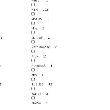
Hinson
1
KTM
125
MAXXIS
3
MIW
1
Multi Air
1
2
NitroMousse
2
ProX
11
Revotech
8
1
sbs
1
TUBLISS
9
12
Wanda
2
YUASA
1