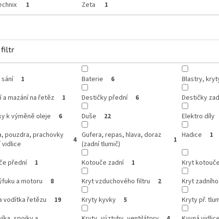
echnix
Zeta
1
1
filtr
 sání
Baterie
Blastry, kry
1
6
í a mazání na řetěz
Destičky přední
Destičky zad
1
6
ky k výměně oleje
Duše
Elektro díly
6
22
a, pouzdra, prachovky
Gufera, repas, hlava, doraz
Hadice
1
4
1
 vidlice
(zadní tlumič)
če přední
Kotouče zadní
Kryt kotouč
1
1
ýfuku a motoru
Kryt vzduchového filtru
Kryt zadníh
8
2
a vodítka řetězu
Kryty kyvky
Kryty př. tlum
19
5
víka, spojky a
Kryty, výztuhy, ventilátory
Kyvná vidlic
4