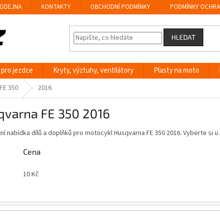
ODEJNA
KONTAKTY
OBCHODNÍ PODMÍNKY
PODMÍNKY OCHRA
HLEDAT
 pro jezdce
Kryty, výztuhy, ventilátory
Plasty na moto
FE 350
2016
qvarna FE 350 2016
í nabídka dílů a doplňků pro motocykl Husqvarna FE 350 2016. Vyberte si 
Cena
10
Kč