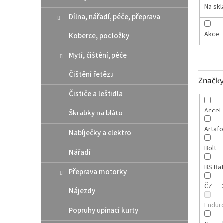
n
Na sk
e
Dílna, nářadí, péče, přeprava
l
Akce
Koberce, podložky
Mytí, čištění, péče
Čištění řetězu
Značk
Čističe a leštidla
Accel
Škrabky na bláto
Artaf
Nabíječky a elektro
Bolt
Nářadí
BS Ba
Přeprava motorky
ČZ
Nájezdy
Endur
Popruhy upínací kurty