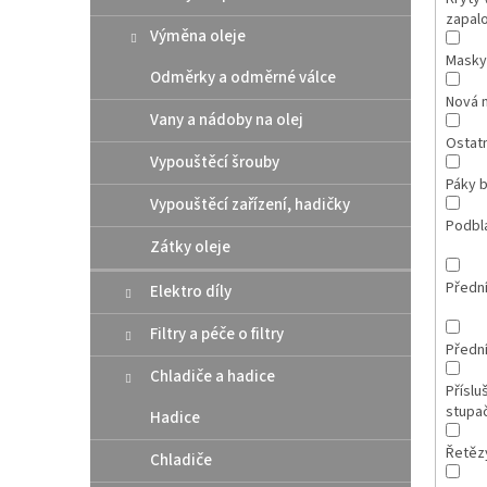
zapal
Výměna oleje
Masky
Odměrky a odměrné válce
Nová 
Vany a nádoby na olej
Ostatn
Vypouštěcí šrouby
Páky b
Vypouštěcí zařízení, hadičky
Podbl
Zátky oleje
Přední
Elektro díly
Filtry a péče o filtry
Přední
Chladiče a hadice
Příslu
stupa
Hadice
Řetězy
Chladiče