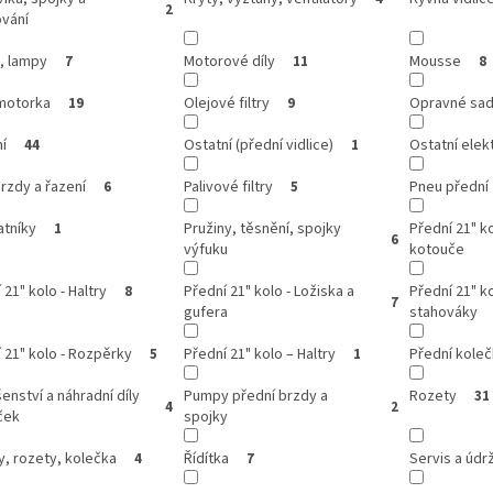
2
ování
, lampy
Motorové díly
Mousse
7
11
8
motorka
Olejové filtry
Opravné sady
19
9
í
Ostatní (přední vidlice)
Ostatní elek
44
1
rzdy a řazení
Palivové filtry
Pneu přední
6
5
atníky
Pružiny, těsnění, spojky
Přední 21" k
1
6
výfuku
kotouče
 21" kolo - Haltry
Přední 21" kolo - Ložiska a
Přední 21" ko
8
7
gufera
stahováky
 21" kolo - Rozpěrky
Přední 21" kolo – Haltry
Přední kole
5
1
šenství a náhradní díly
Pumpy přední brzdy a
Rozety
31
4
2
ček
spojky
, rozety, kolečka
Řídítka
Servis a údr
4
7