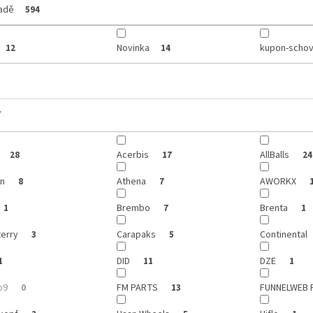
ladě
594
Novinka
kupon-schov
12
14
y
Acerbis
AllBalls
28
17
24
on
Athena
AWORKX
8
7
Brembo
Brenta
1
7
1
terry
Carapaks
Continental
3
5
DID
DZE
1
11
1
o9
FM PARTS
FUNNELWEB 
0
13