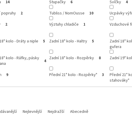
a
Stupačky
Svíčky
14
6
4
í popruhy
Tubliss / NomOusse
Ucpávky výf
2
10
y
Výztuhy chladiče
Vzduchové fi
2
1
18" kolo - Dráty a niple
Zadní 18" kolo - Haltry
Zadní 18" kol
5
5
gufera
18" kolo - Ráfky, pásky
Zadní 18" kolo - Rozpěrky
Zadní 19" ko
8
4
rana
n
Přední 21" kolo - Rozpěrky"
Přední 21" ko
9
3
stahováky"
dávanější
Nejlevnější
Nejdražší
Abecedně