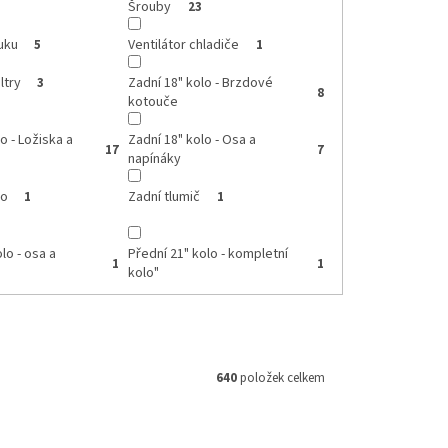
Šrouby
23
uku
Ventilátor chladiče
5
1
ltry
Zadní 18" kolo - Brzdové
3
8
kotouče
o - Ložiska a
Zadní 18" kolo - Osa a
17
7
napínáky
lo
Zadní tlumič
1
1
lo - osa a
Přední 21" kolo - kompletní
1
1
kolo"
640
položek celkem