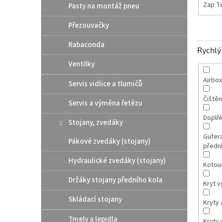
Zap T
Pasty na montáž pneu
Přezouvačky
Rabaconda
Rychlý 
Ventilky
Airbox
Servis vidlice a tlumičů
Čištěn
Servis a výměna řetězu
Doplň
Stojany, zvedáky
Gufer
Pákové zvedáky (stojany)
přední
Hydraulické zvedáky (stojany)
Kotou
Držáky stojany předního kola
Kryt v
Skládací stojany
Kryty 
Tmely a lepidla
Kryty 