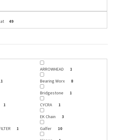
at
49
ARROWHEAD
1
Bearing Worx
11
8
Bridgestone
1
CYCRA
1
1
EK Chain
3
FILTER
Galfer
1
10