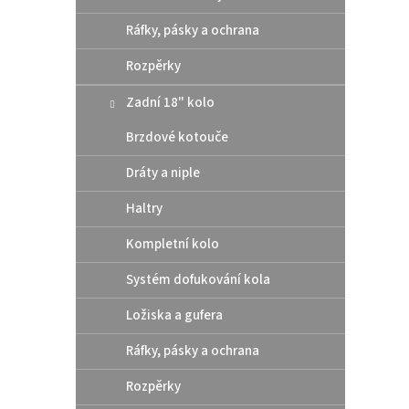
ý
í
Ráfky, pásky a ochrana
p
p
i
r
Rozpěrky
s
o
p
d
Zadní 18" kolo
r
u
o
k
Brzdové kotouče
d
t
Dráty a niple
u
ů
Athen
k
Haltry
pod 
t
/ Hu
ů
Kompletní kolo
Systém dofukování kola
10 
Ložiska a gufera
Altern
Ráfky, pásky a ochrana
těsní
rozmě
Rozpěrky
šroub