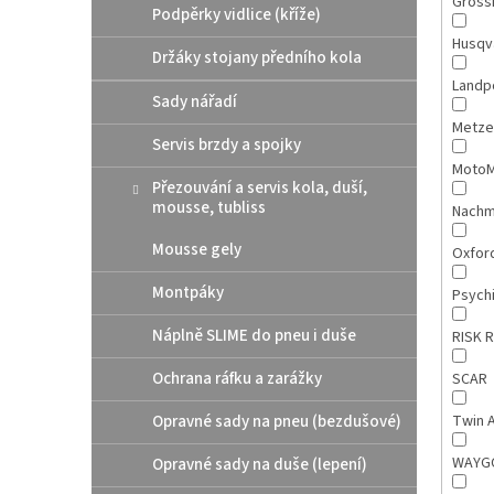
Gross
Podpěrky vidlice (kříže)
Husqv
Držáky stojany předního kola
Landp
Sady nářadí
Metze
Servis brzdy a spojky
MotoM
Přezouvání a servis kola, duší,
mousse, tubliss
Nach
Mousse gely
Oxfor
Montpáky
Psych
Náplně SLIME do pneu i duše
RISK 
Ochrana ráfku a zarážky
SCAR
Opravné sady na pneu (bezdušové)
Twin A
WAY
Opravné sady na duše (lepení)