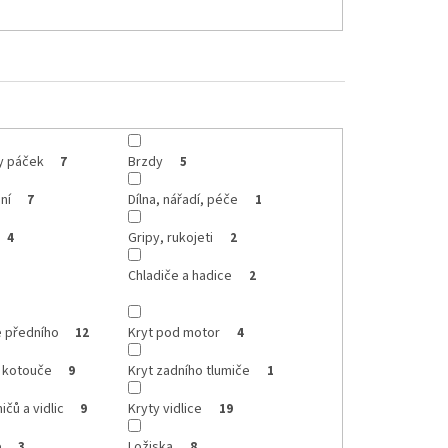
ty páček
Brzdy
7
5
ní
Dílna, nářadí, péče
7
1
Gripy, rukojeti
4
2
Chladiče a hadice
2
e předního
Kryt pod motor
12
4
o kotouče
Kryt zadního tlumiče
9
1
ičů a vidlic
Kryty vidlice
9
19
e
Ložiska
3
8