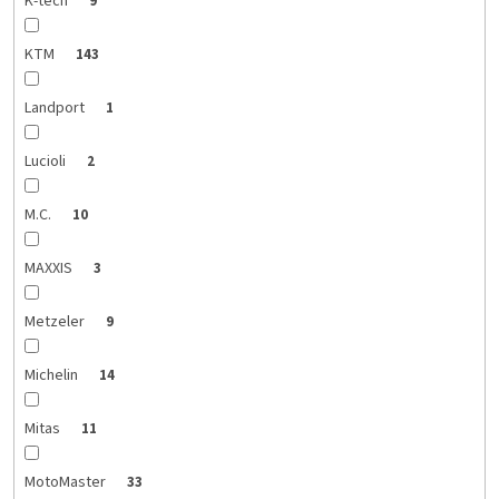
K-tech
9
KTM
143
Landport
1
Lucioli
2
M.C.
10
MAXXIS
3
Metzeler
9
Michelin
14
Mitas
11
MotoMaster
33