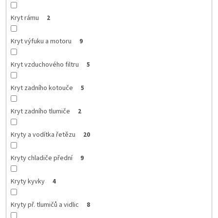
Kryt rámu
2
Kryt výfuku a motoru
9
Kryt vzduchového filtru
5
Kryt zadního kotouče
5
Kryt zadního tlumiče
2
Kryty a vodítka řetězu
20
Kryty chladiče přední
9
Kryty kyvky
4
Kryty př. tlumičů a vidlic
8