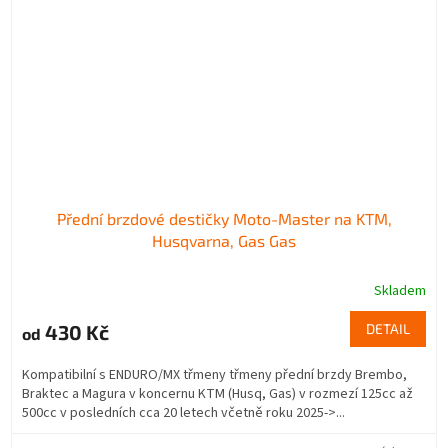
Přední brzdové destičky Moto-Master na KTM,
Husqvarna, Gas Gas
Skladem
430 Kč
DETAIL
od
Kompatibilní s ENDURO/MX třmeny třmeny přední brzdy Brembo,
Braktec a Magura v koncernu KTM (Husq, Gas) v rozmezí 125cc až
500cc v posledních cca 20 letech včetně roku 2025->...