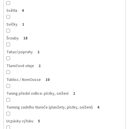
Světla
4
Svíčky
1
Šrouby
18
Tahací popruhy
2
Tlumičové oleje
2
Tubliss / NomOusse
10
Tuning přední vidlice: pístky, snížení
2
Tunning zadního tlumiče (planžety, pístky, snížení)
4
Ucpávky výfuku
5