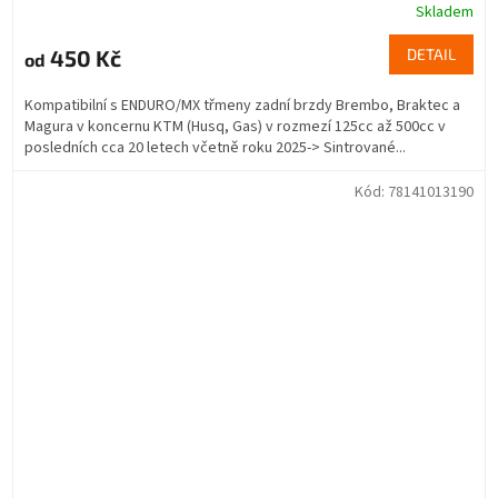
Skladem
450 Kč
DETAIL
od
Kompatibilní s ENDURO/MX třmeny zadní brzdy Brembo, Braktec a
Magura v koncernu KTM (Husq, Gas) v rozmezí 125cc až 500cc v
posledních cca 20 letech včetně roku 2025-> Sintrované...
Kód:
78141013190