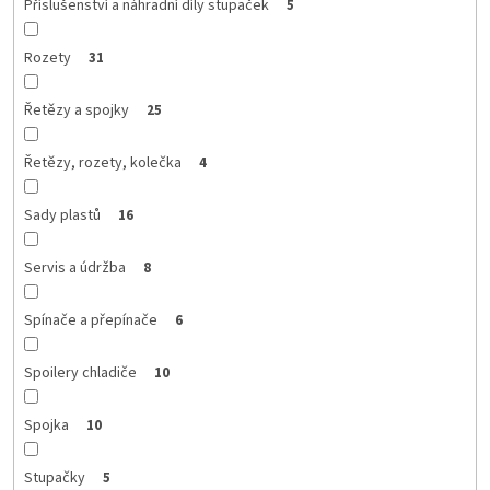
Příslušenství a náhradní díly stupaček
5
Rozety
31
Řetězy a spojky
25
Řetězy, rozety, kolečka
4
Sady plastů
16
Servis a údržba
8
Spínače a přepínače
6
Spoilery chladiče
10
Spojka
10
Stupačky
5