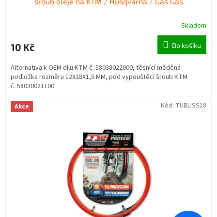
šroub oleje na KTM / Husqvarna / Gas Gas
Skladem
10 Kč
Do košíku
Alternativa k OEM dílu KTM č. 58038022000, těsnící měděná
podložka rozměru 12X18X1,5 MM, pod vypouštěcí šroub KTM
č. 58030021100
Kód:
TUBLISS18
Akce