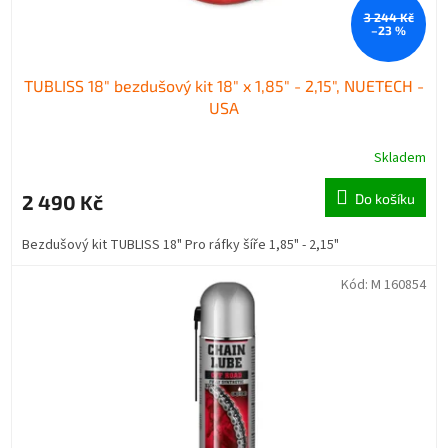
3 244 Kč
–23 %
TUBLISS 18" bezdušový kit 18" x 1,85" - 2,15", NUETECH -
USA
Skladem
2 490 Kč
Do košíku
Bezdušový kit TUBLISS 18" Pro ráfky šíře 1,85" - 2,15"
Kód:
M 160854