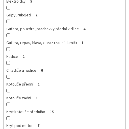
Elektro díly
5
Gripy, rukojeti
2
Gufera, pouzdra, prachovky přední vidlice
4
Gufera, repas, hlava, doraz (zadní tlumič)
1
Hadice
1
Chladiče a hadice
6
Kotouče přední
1
Kotouče zadní
1
Kryt kotouče předního
15
Kryt pod motor
7