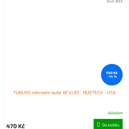
Kód:
IB18
550 Kč
–14 %
TUBLISS náhradní duše 18"x1,85", NUETECH - USA
Skladem
470 Kč
Do košíku