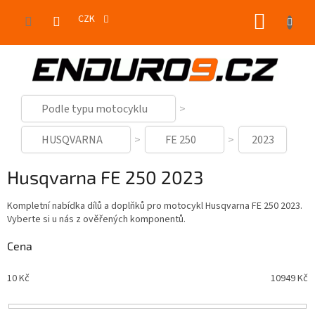
Přejít
NÁKUP
na
CZK
obsah
KOŠÍK
Podle typu motocyklu
HUSQVARNA
FE 250
2023
Husqvarna FE 250 2023
Kompletní nabídka dílů a doplňků pro motocykl Husqvarna FE 250 2023.
Vyberte si u nás z ověřených komponentů.
Cena
10
Kč
10949
Kč