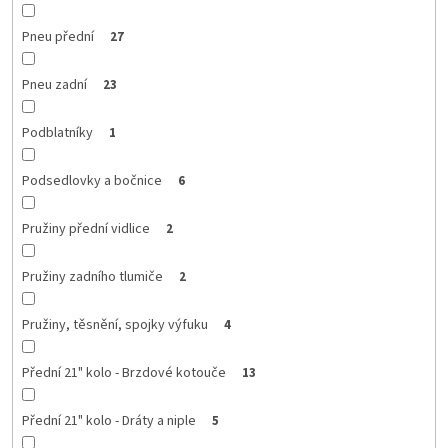
Pneu přední
27
Pneu zadní
23
Podblatníky
1
Podsedlovky a bočnice
6
Pružiny přední vidlice
2
Pružiny zadního tlumiče
2
Pružiny, těsnění, spojky výfuku
4
Přední 21" kolo - Brzdové kotouče
13
Přední 21" kolo - Dráty a niple
5