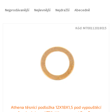
Ř
a
Nejprodávanější
Nejlevnější
Nejdražší
Abecedně
z
e
V
n
Kód:
M700112018015
ý
í
p
p
i
r
s
o
p
d
r
u
o
k
d
t
u
ů
k
t
ů
Athena těsnící podložka 12X18X1,5 pod vypouštěcí