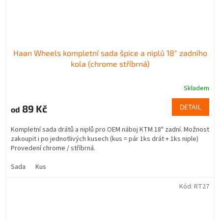
Haan Wheels kompletní sada špice a niplů 18" zadního
kola (chrome stříbrná)
Skladem
89 Kč
DETAIL
od
Kompletní sada drátů a niplů pro OEM náboj KTM 18" zadní. Možnost
zakoupit i po jednotlivých kusech (kus = pár 1ks drát + 1ks niple)
Provedení chrome / stříbrná.
Sada
Kus
Kód:
RT27