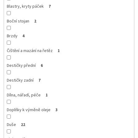
Blastry, kryty páček
7
Boční stojan
2
Brzdy
4
Čištění a mazání na řetěz
1
Destičky přední
6
Destičky zadní
7
Dílna, nářadí, péče
1
Doplňky k výměně oleje
3
Duše
22