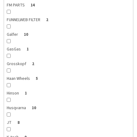
FM PARTS
14
FUNNELWEB FILTER
2
Galfer
10
GasGas
1
Grosskopf
2
Haan Wheels
5
Hinson
1
Husqvarna
10
JT
8