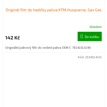
Originál filtr do hadičky paliva KTM,Husqvarna, Gas Gas
Skladem
142 Kč
Do košíku
Originální palivový filtr do vedení paliva OEM č. 78141013190
Kód:
253402-KUS