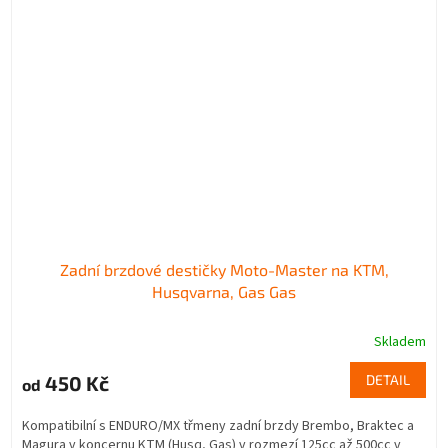
Zadní brzdové destičky Moto-Master na KTM,
Husqvarna, Gas Gas
Skladem
450 Kč
DETAIL
od
Kompatibilní s ENDURO/MX třmeny zadní brzdy Brembo, Braktec a
Magura v koncernu KTM (Husq, Gas) v rozmezí 125cc až 500cc v