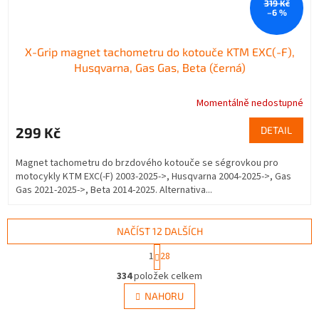
319 Kč
–6 %
X-Grip magnet tachometru do kotouče KTM EXC(-F),
Husqvarna, Gas Gas, Beta (černá)
Momentálně nedostupné
299 Kč
DETAIL
Magnet tachometru do brzdového kotouče se ségrovkou pro
motocykly KTM EXC(-F) 2003-2025->, Husqvarna 2004-2025->, Gas
Gas 2021-2025->, Beta 2014-2025. Alternativa...
NAČÍST 12 DALŠÍCH
S
1
28
t
O
r
334
položek celkem
v
á
l
NAHORU
n
á
k