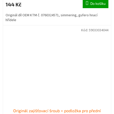
144 Kč
Do košíku
Originál díl OEM KTM č. 0760324571, simmering, gufero hnací
hřídele
Kód:
59033034044
Originál zajišťovací šroub + podložka pro přední