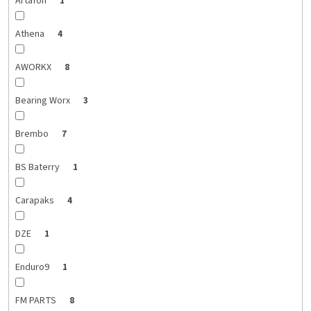
Artafon
1
Athena
4
AWORKX
8
Bearing Worx
3
Brembo
7
BS Baterry
1
Carapaks
4
DZE
1
Enduro9
1
FM PARTS
8