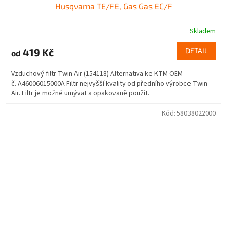
Husqvarna TE/FE, Gas Gas EC/F
Skladem
419 Kč
DETAIL
od
Vzduchový filtr Twin Air (154118) Alternativa ke KTM OEM
č. A46006015000A Filtr nejvyšší kvality od předního výrobce Twin
Air. Filtr je možné umývat a opakovaně použít.
Kód:
58038022000