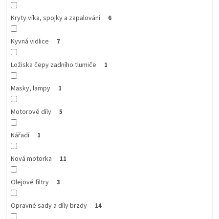
Kryty víka, spojky a zapalování
6
Kyvná vidlice
7
Ložiska čepy zadního tlumiče
1
Masky, lampy
1
Motorové díly
5
Nářadí
1
Nová motorka
11
Olejové filtry
3
Opravné sady a díly brzdy
14