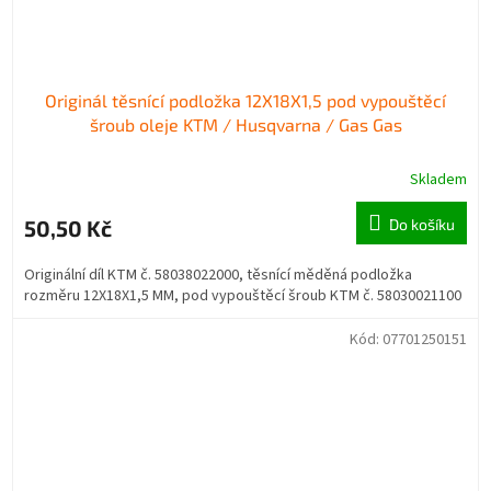
Originál těsnící podložka 12X18X1,5 pod vypouštěcí
šroub oleje KTM / Husqvarna / Gas Gas
Skladem
50,50 Kč
Do košíku
Originální díl KTM č. 58038022000, těsnící měděná podložka
rozměru 12X18X1,5 MM, pod vypouštěcí šroub KTM č. 58030021100
Kód:
07701250151