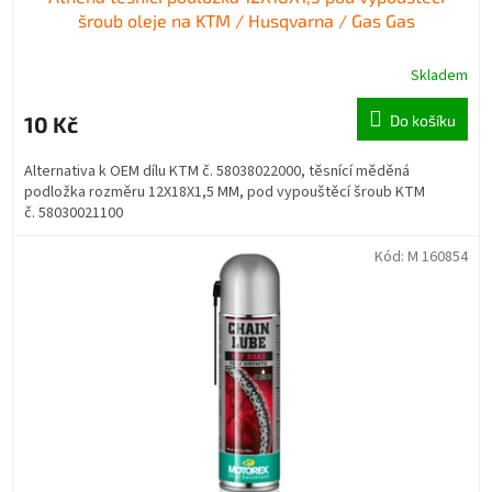
šroub oleje na KTM / Husqvarna / Gas Gas
Skladem
10 Kč
Do košíku
Alternativa k OEM dílu KTM č. 58038022000, těsnící měděná
podložka rozměru 12X18X1,5 MM, pod vypouštěcí šroub KTM
č. 58030021100
Kód:
M 160854