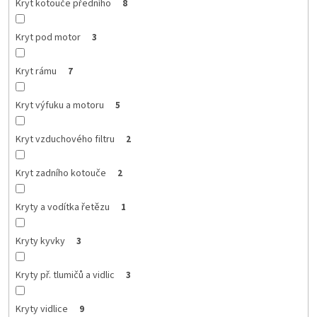
Kryt kotouče předního
8
Kryt pod motor
3
Kryt rámu
7
Kryt výfuku a motoru
5
Kryt vzduchového filtru
2
Kryt zadního kotouče
2
Kryty a vodítka řetězu
1
Kryty kyvky
3
Kryty př. tlumičů a vidlic
3
Kryty vidlice
9