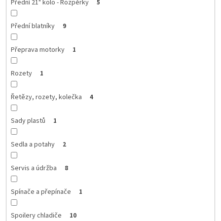
Přední 21" kolo - Rozpěrky
5
Přední blatníky
9
Přeprava motorky
1
Rozety
1
Řetězy, rozety, kolečka
4
Sady plastů
1
Sedla a potahy
2
Servis a údržba
8
Spínače a přepínače
1
Spoilery chladiče
10