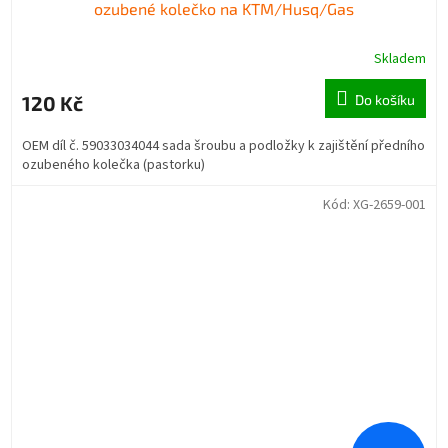
ozubené kolečko na KTM/Husq/Gas
Skladem
120 Kč
Do košíku
OEM díl č. 59033034044 sada šroubu a podložky k zajištění předního
ozubeného kolečka (pastorku)
Kód:
XG-2659-001