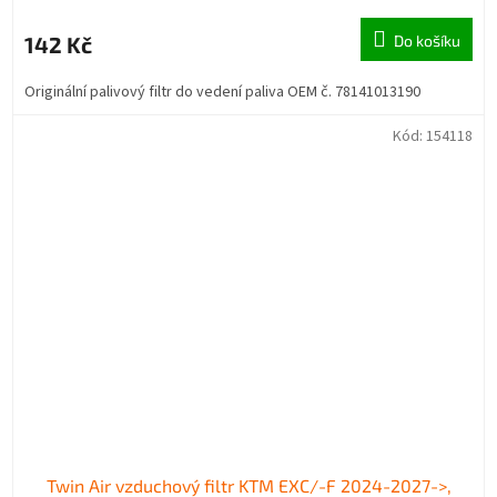
142 Kč
Do košíku
Originální palivový filtr do vedení paliva OEM č. 78141013190
Kód:
154118
Twin Air vzduchový filtr KTM EXC/-F 2024-2027->,