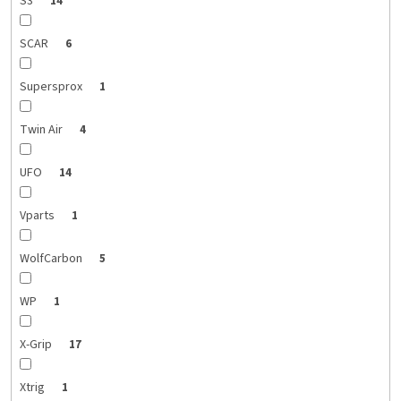
S3
14
SCAR
6
Supersprox
1
Twin Air
4
UFO
14
Vparts
1
WolfCarbon
5
WP
1
X-Grip
17
Xtrig
1