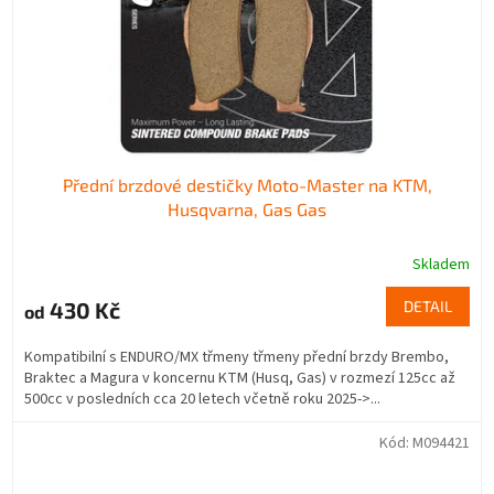
Přední brzdové destičky Moto-Master na KTM,
Husqvarna, Gas Gas
Skladem
430 Kč
DETAIL
od
Kompatibilní s ENDURO/MX třmeny třmeny přední brzdy Brembo,
Braktec a Magura v koncernu KTM (Husq, Gas) v rozmezí 125cc až
500cc v posledních cca 20 letech včetně roku 2025->...
Kód:
M094421