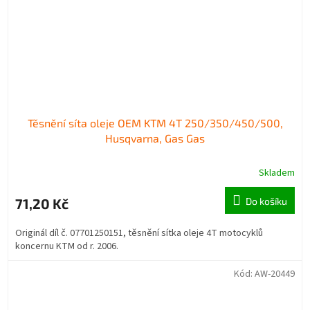
Těsnění síta oleje OEM KTM 4T 250/350/450/500,
Husqvarna, Gas Gas
Skladem
71,20 Kč
Do košíku
Originál díl č. 07701250151, těsnění sítka oleje 4T motocyklů
koncernu KTM od r. 2006.
Kód:
AW-20449