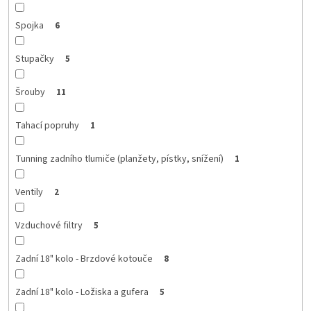
Spojka
6
Stupačky
5
Šrouby
11
Tahací popruhy
1
Tunning zadního tlumiče (planžety, pístky, snížení)
1
Ventily
2
Vzduchové filtry
5
Zadní 18" kolo - Brzdové kotouče
8
Zadní 18" kolo - Ložiska a gufera
5