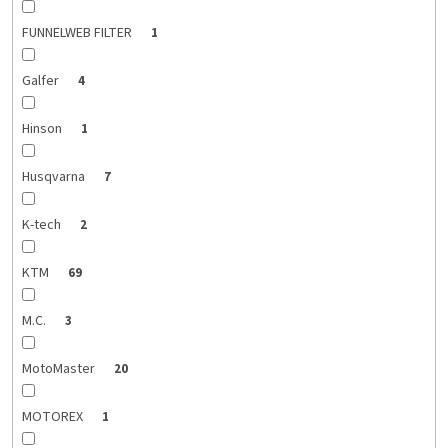
FUNNELWEB FILTER
1
Galfer
4
Hinson
1
Husqvarna
7
K-tech
2
KTM
69
M.C.
3
MotoMaster
20
MOTOREX
1