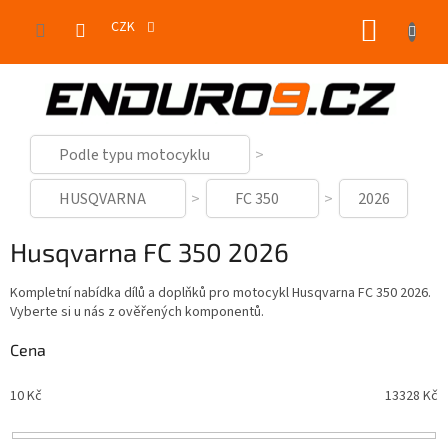
Přejít
NÁKUP
na
CZK
obsah
KOŠÍK
Podle typu motocyklu
HUSQVARNA
FC 350
2026
Husqvarna FC 350 2026
Kompletní nabídka dílů a doplňků pro motocykl Husqvarna FC 350 2026.
Vyberte si u nás z ověřených komponentů.
Cena
10
Kč
13328
Kč