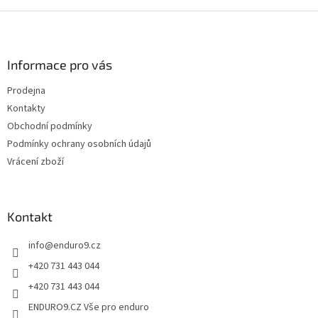
d
o
v
Z
a
á
c
á
n
í
p
í
p
a
Informace pro vás
r
t
v
Prodejna
í
k
Kontakty
y
v
Obchodní podmínky
ý
Podmínky ochrany osobních údajů
p
Vrácení zboží
i
s
u
Kontakt
info
@
enduro9.cz
+420 731 443 044
+420 731 443 044
ENDURO9.CZ Vše pro enduro