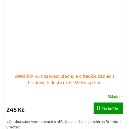
AWORKX vymezovací plechy a chladiče zadních
brzdových destiček KTM/Husq/Gas
Skladem
245 Kč
Do košíku
výhodná sada vymezovacích plíšků a chladících plechů na Brembo i
Bractec