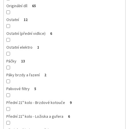
Originální díl
65
Ostatní
12
Ostatní (přední vidlice)
6
Ostatní elektro
1
Páčky
13
Páky brzdy a řazení
2
Palivové filtry
5
Přední 21" kolo - Brzdové kotouče
9
Přední 21" kolo - Ložiska a gufera
6