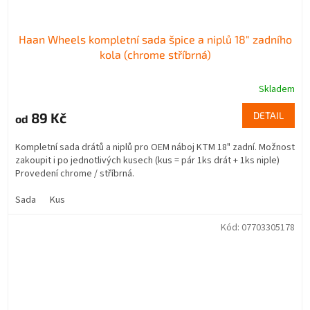
Haan Wheels kompletní sada špice a niplů 18" zadního
kola (chrome stříbrná)
Skladem
89 Kč
DETAIL
od
Kompletní sada drátů a niplů pro OEM náboj KTM 18" zadní. Možnost
zakoupit i po jednotlivých kusech (kus = pár 1ks drát + 1ks niple)
Provedení chrome / stříbrná.
Sada
Kus
Kód:
07703305178