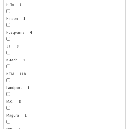
Hiflo
1
Hinson
1
Husqvarna
4
JT
8
K-tech
1
KTM
118
Landport
1
M.C.
8
Magura
2