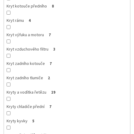
Kryt kotouče předního
8
Kryt rámu
4
Kryt výfuku a motoru
7
Kryt vzduchového filtru
3
Kryt zadního kotouče
7
Kryt zadního tlumiče
2
Kryty a vodítka řetězu
19
Kryty chladiče přední
7
Kryty kyvky
5