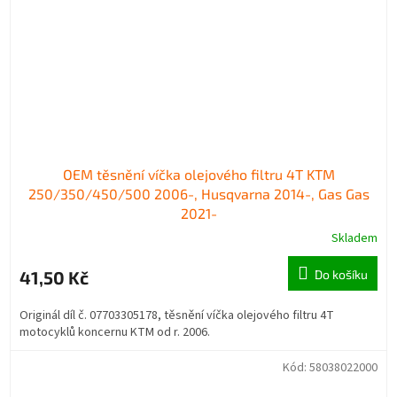
OEM těsnění víčka olejového filtru 4T KTM
250/350/450/500 2006-, Husqvarna 2014-, Gas Gas
2021-
Skladem
41,50 Kč
Do košíku
Originál díl č. 07703305178, těsnění víčka olejového filtru 4T
motocyklů koncernu KTM od r. 2006.
Kód:
58038022000