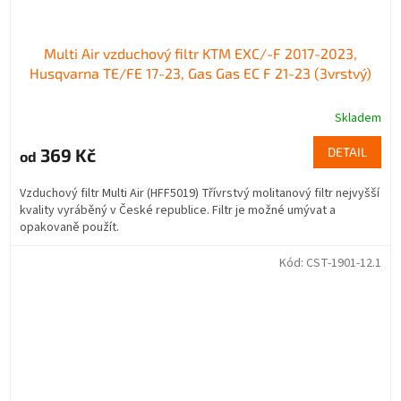
Multi Air vzduchový filtr KTM EXC/-F 2017-2023,
Husqvarna TE/FE 17-23, Gas Gas EC F 21-23 (3vrstvý)
Skladem
369 Kč
DETAIL
od
Vzduchový filtr Multi Air (HFF5019) Třívrstvý molitanový filtr nejvyšší
kvality vyráběný v České republice. Filtr je možné umývat a
opakovaně použít.
Kód:
CST-1901-12.1