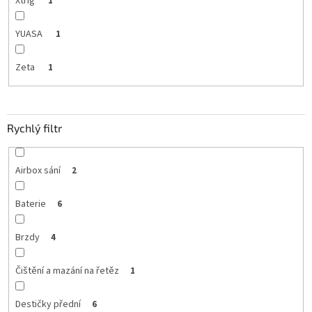
Xtrig
1
YUASA
1
Zeta
1
Rychlý filtr
Airbox sání
2
Baterie
6
Brzdy
4
Čištění a mazání na řetěz
1
Destičky přední
6