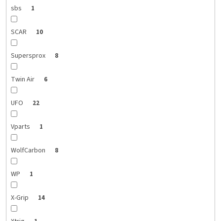
sbs
1
SCAR
10
Supersprox
8
Twin Air
6
UFO
22
Vparts
1
WolfCarbon
8
WP
1
X-Grip
14