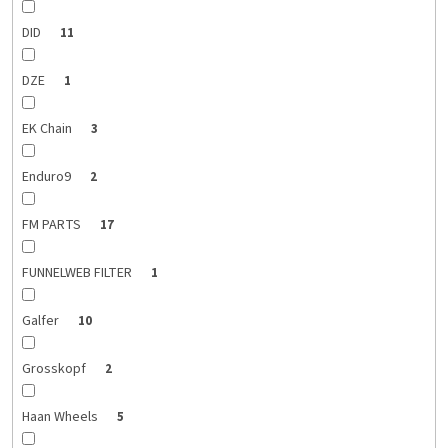
DID
11
DZE
1
EK Chain
3
Enduro9
2
FM PARTS
17
FUNNELWEB FILTER
1
Galfer
10
Grosskopf
2
Haan Wheels
5