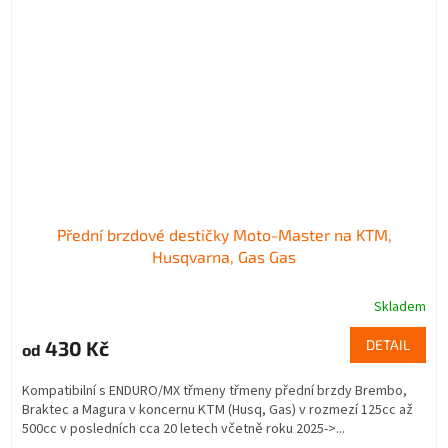
Přední brzdové destičky Moto-Master na KTM,
Husqvarna, Gas Gas
Skladem
430 Kč
DETAIL
od
Kompatibilní s ENDURO/MX třmeny třmeny přední brzdy Brembo,
Braktec a Magura v koncernu KTM (Husq, Gas) v rozmezí 125cc až
500cc v posledních cca 20 letech včetně roku 2025->...