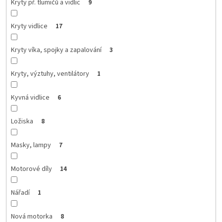
Kryty př. tlumičů a vidlic
9
Kryty vidlice
17
Kryty víka, spojky a zapalování
3
Kryty, výztuhy, ventilátory
1
Kyvná vidlice
6
Ložiska
8
Masky, lampy
7
Motorové díly
14
Nářadí
1
Nová motorka
8