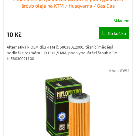
šroub oleje na KTM / Husqvarna / Gas Gas
Skladem
10 Kč
Do košíku
Alternativa k OEM dílu KTM č. 58038022000, těsnící měděná
podložka rozměru 12X18X1,5 MM, pod vypouštěcí šroub KTM
č. 58030021100
Kód:
HF652