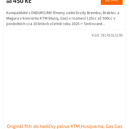
450 Kč
od
Kompatibilní s ENDURO/MX třmeny zadní brzdy Brembo, Braktec a
Magura v koncernu KTM (Husq, Gas) v rozmezí 125cc až 500cc v
posledních cca 20 letech včetně roku 2025-> Sintrované...
Kód:
78141013190
Originál filtr do hadičky paliva KTM,Husqvarna, Gas Gas