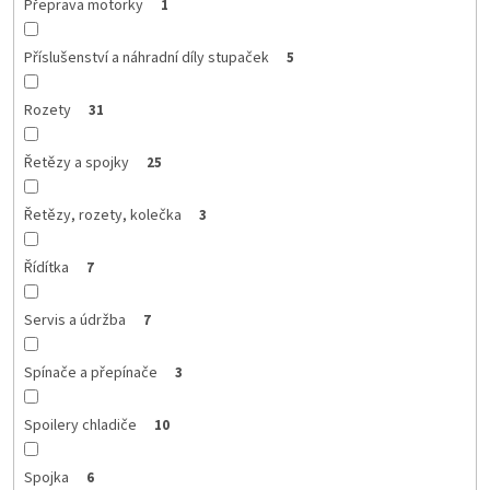
Přeprava motorky
1
Příslušenství a náhradní díly stupaček
5
Rozety
31
Řetězy a spojky
25
Řetězy, rozety, kolečka
3
Řídítka
7
Servis a údržba
7
Spínače a přepínače
3
Spoilery chladiče
10
Spojka
6