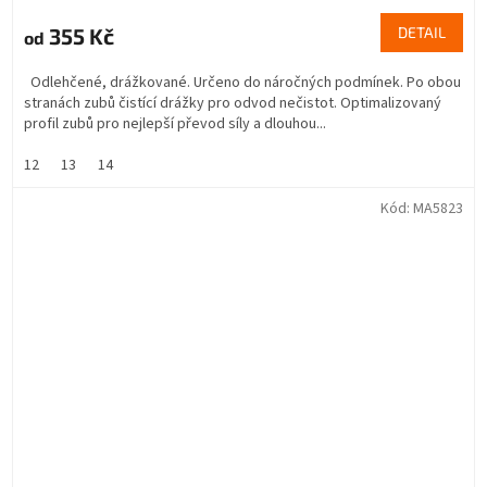
355 Kč
DETAIL
od
Odlehčené, drážkované. Určeno do náročných podmínek. Po obou
stranách zubů čistící drážky pro odvod nečistot. Optimalizovaný
profil zubů pro nejlepší převod síly a dlouhou...
12
13
14
Kód:
MA5823