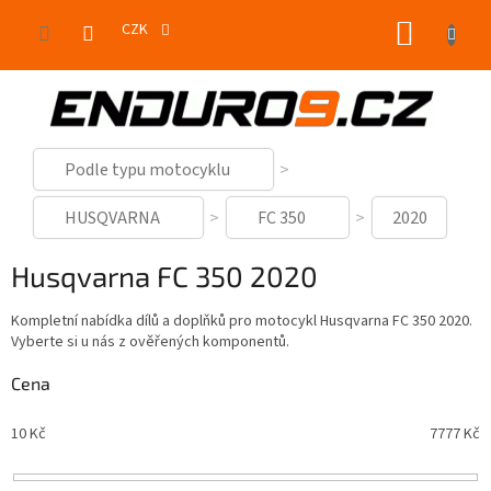
Přejít
NÁKUP
na
CZK
obsah
KOŠÍK
Podle typu motocyklu
HUSQVARNA
FC 350
2020
Husqvarna FC 350 2020
Kompletní nabídka dílů a doplňků pro motocykl Husqvarna FC 350 2020.
Vyberte si u nás z ověřených komponentů.
Cena
10
Kč
7777
Kč