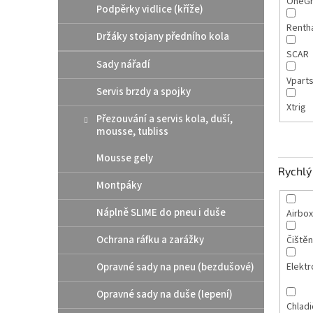
OneGr
Podpěrky vidlice (kříže)
Renth
Držáky stojany předního kola
SCAR
Sady nářadí
Vpart
Servis brzdy a spojky
Xtrig
Přezouvání a servis kola, duší,
mousse, tubliss
Mousse gely
Rychlý 
Montpáky
Náplně SLIME do pneu i duše
Airbox
Ochrana ráfku a zarážky
Čištěn
Opravné sady na pneu (bezdušové)
Elektr
Opravné sady na duše (lepení)
Chladi