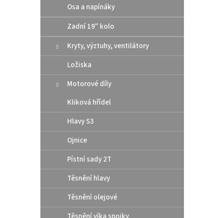
Osa a napínáky
Zadní 19" kolo
Kryty, výztuhy, ventilátory
Ložiska
Origi
Motorové díly
pod v
Husq
Kliková hřídel
Hlavy S3
50,
Ojnice
Origin
Pístní sady 2T
měděn
pod v
Těsnění hlavy
Těsnění olejové
Těsnění víka spojky