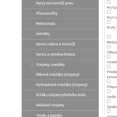
Pasty na montáž pneu
Kryt 
Přezouvačky
Kryt 
Rabaconda
Kryty 
Ventilky
Masky
Servis vidlice a tlumičů
Olejov
Servis a výměna řetězu
Ostatn
Stojany, zvedáky
Přední
Pákové zvedáky (stojany)
kotou
Hydraulické zvedáky (stojany)
Přepr
Držáky stojany předního kola
Sedla 
Skládací stojany
Spojk
Tmely a lepidla
Tunnin