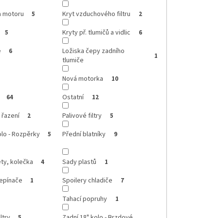
a motoru
Kryt vzduchového filtru
5
2
Kryty př. tlumičů a vidlic
5
6
e
Ložiska čepy zadního
6
1
tlumiče
Nová motorka
10
Ostatní
64
12
 řazení
Palivové filtry
2
5
olo - Rozpěrky
Přední blatníky
5
9
ty, kolečka
Sady plastů
4
1
řepínače
Spoilery chladiče
1
7
Tahací popruhy
1
ltry
Zadní 18" kolo - Brzdové
5