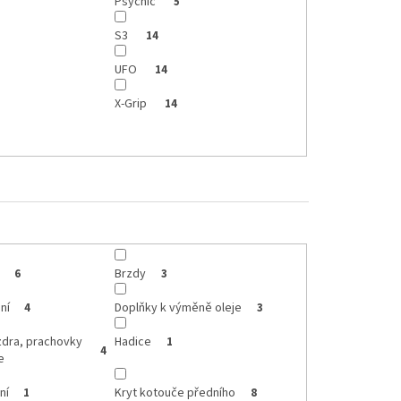
Psychic
5
S3
14
UFO
14
X-Grip
14
Brzdy
6
3
ní
Doplňky k výměně oleje
4
3
zdra, prachovky
Hadice
1
4
e
ní
Kryt kotouče předního
1
8