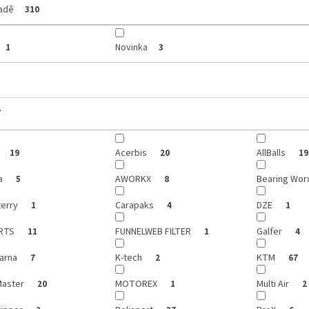
ladě
310
Novinka
1
3
y
Acerbis
AllBalls
19
20
19
a
AWORKX
Bearing Wor
5
8
terry
Carapaks
DZE
1
4
1
ARTS
FUNNELWEB FILTER
Galfer
11
1
4
arna
K-tech
KTM
7
2
67
aster
MOTOREX
Multi Air
20
1
2