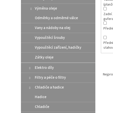
(planž
Výměna oleje
Zadní 
Odměrky a odměrné válce
gufer
Vany a nádoby na olej
Přední
Vypouštěcí šrouby
Přední
Vypouštěcí zařízení, hadičky
staho
Zátky oleje
Elektro díly
Ř
a
Nejpro
Filtry a péče o filtry
z
e
Chladiče a hadice
V
n
ý
í
Hadice
p
p
i
Chladiče
r
s
o