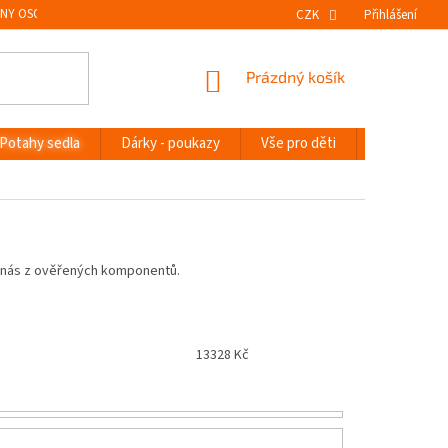
NY OSOBNÍCH ÚDAJŮ
VRÁCENÍ ZBOŽÍ
CZK
Přihlášení
NÁKUPNÍ
Prázdný košík
KOŠÍK
Potahy sedla
Dárky - poukazy
Vše pro děti
Novinky
u nás z ověřených komponentů.
13328
Kč