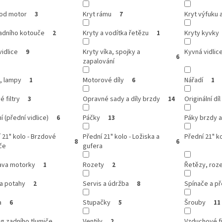
pod motor
Kryt rámu
Kryt výfuku 
3
7
zadního kotouče
Kryty a vodítka řetězu
Kryty kyvky
2
1
vidlice
Kryty víka, spojky a
Kyvná vidlic
9
6
zapalování
, lampy
Motorové díly
Nářadí
1
6
1
é filtry
Opravné sady a díly brzdy
Originální díl
3
14
í (přední vidlice)
Páčky
Páky brzdy a
6
13
 21" kolo - Brzdové
Přední 21" kolo - Ložiska a
Přední 21" k
8
6
če
gufera
ava motorky
Rozety
Řetězy, roze
1
2
a potahy
Servis a údržba
Spínače a p
2
8
a
Stupačky
Šrouby
6
5
11
g zadního tlumiče
Ventily
Vzduchové fi
2