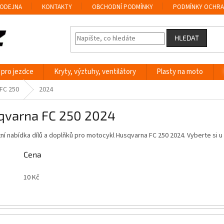
ODEJNA
KONTAKTY
OBCHODNÍ PODMÍNKY
PODMÍNKY OCHRA
HLEDAT
 pro jezdce
Kryty, výztuhy, ventilátory
Plasty na moto
FC 250
2024
qvarna FC 250 2024
í nabídka dílů a doplňků pro motocykl Husqvarna FC 250 2024. Vyberte si 
Cena
10
Kč