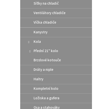
Síťky na chladič
p
d
r
u
Ventilátory chladiče
o
k
d
t
Víčka chladiče
u
ů
Athen
k
Kanystry
pod 
t
/ Hu
Kola
ů
Přední 21" kolo
10 
Brzdové kotouče
Altern
Dráty a niple
těsní
rozmě
Haltry
šroub
Kompletní kolo
Ložiska a gufera
Osa a stahováky