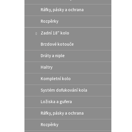
Ráfky, pásky a ochrana
Rozpěrky
Zadní 18" kolo
Zadn
Brzdové kotouče
Mast
Gas
Dráty a niple
Haltry
4
od
Kompletní kolo
Kompa
Systém dofukování kola
brzdy
konce
Ložiska a gufera
až 500
roku 2
Ráfky, pásky a ochrana
Rozpěrky