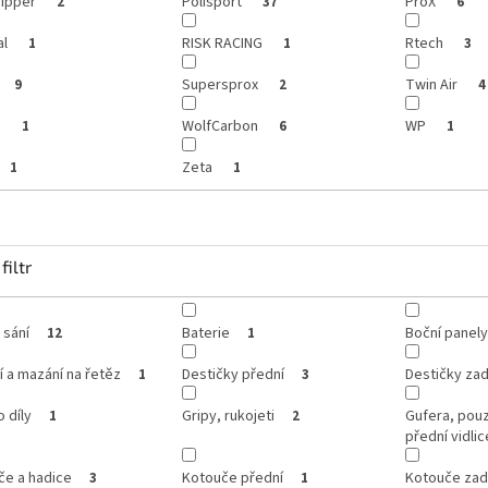
ipper
Polisport
ProX
2
37
6
al
RISK RACING
Rtech
1
1
3
Supersprox
Twin Air
9
2
4
s
WolfCarbon
WP
1
6
1
Zeta
1
1
filtr
 sání
Baterie
Boční panely
12
1
í a mazání na řetěz
Destičky přední
Destičky zad
1
3
o díly
Gripy, rukojeti
Gufera, pou
1
2
přední vidlic
če a hadice
Kotouče přední
Kotouče zad
3
1