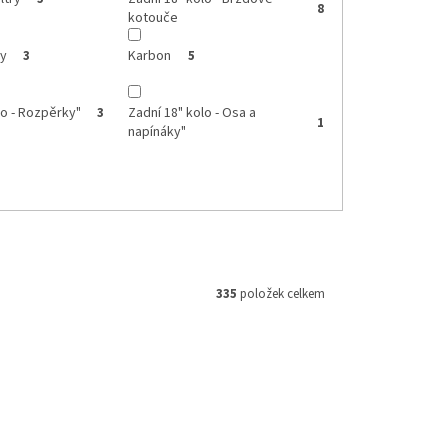
8
kotouče
ky
Karbon
3
5
lo - Rozpěrky"
Zadní 18" kolo - Osa a
3
1
napínáky"
335
položek celkem
M 160854
Kód:
M093021