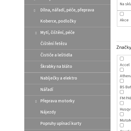
n
Na sk
e
Dílna, nářadí, péče, přeprava
l
Akce
Koberce, podložky
Mytí, čištění, péče
Čištění řetězu
Značk
Čističe a leštidla
Accel
Škrabky na bláto
Athen
Nabíječky a elektro
BS Ba
Nářadí
FM P
Přeprava motorky
Husqv
Nájezdy
MotoM
Popruhy upínací kurty