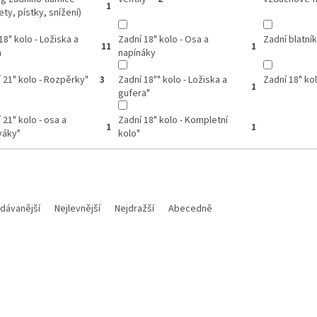
1
ety, pístky, snížení)
18" kolo - Ložiska a
Zadní 18" kolo - Osa a
Zadní blatní
11
1
a
napínáky
 21" kolo - Rozpěrky"
Zadní 18"" kolo - Ložiska a
Zadní 18" ko
3
1
gufera"
 21" kolo - osa a
Zadní 18" kolo - Kompletní
1
1
váky"
kolo"
dávanější
Nejlevnější
Nejdražší
Abecedně
Kód:
M700112018015
Kód: