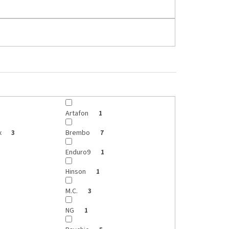
Artafon
1
x
Brembo
3
7
Enduro9
1
Hinson
1
M.C.
3
NG
1