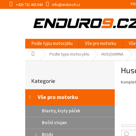
Přejít
PR
+420 731 443 044
info@enduro9.cz
na
obsah
Podle typu motocyklu
Vše pro motorku
Vše
Domů
Podle typu motocyklu
HUSQVARNA
P
Hus
o
Přeskočit
s
Kategorie
kategorie
Kompletn
t
r
a
Vše pro motorku
n
n
Blastry, kryty páček
í
Boční stojan
p
a
Brzdy