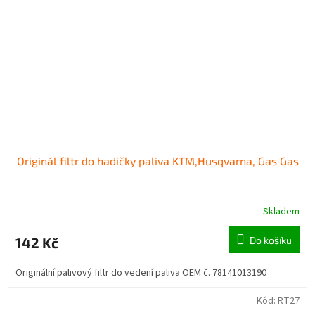
Originál filtr do hadičky paliva KTM,Husqvarna, Gas Gas
Skladem
142 Kč
Do košíku
Originální palivový filtr do vedení paliva OEM č. 78141013190
Kód:
RT27