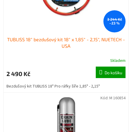
3 244 Kč
–23 %
TUBLISS 18" bezdušový kit 18" x 1,85" - 2,15", NUETECH -
USA
Skladem
2 490 Kč
Do košíku
Bezdušový kit TUBLISS 18" Pro ráfky šíře 1,85" - 2,15"
Kód:
M 160854