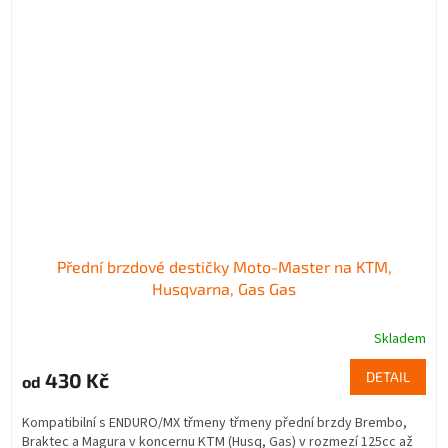
Přední brzdové destičky Moto-Master na KTM,
Husqvarna, Gas Gas
Skladem
430 Kč
DETAIL
od
Kompatibilní s ENDURO/MX třmeny třmeny přední brzdy Brembo,
Braktec a Magura v koncernu KTM (Husq, Gas) v rozmezí 125cc až