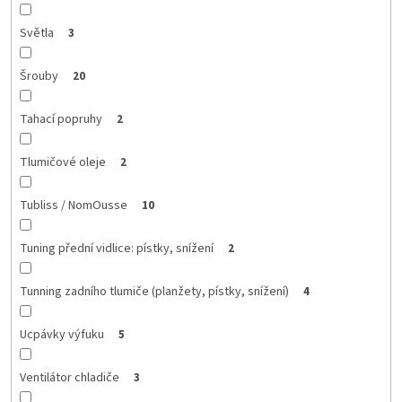
Světla
3
Šrouby
20
Tahací popruhy
2
Tlumičové oleje
2
Tubliss / NomOusse
10
Tuning přední vidlice: pístky, snížení
2
Tunning zadního tlumiče (planžety, pístky, snížení)
4
Ucpávky výfuku
5
Ventilátor chladiče
3