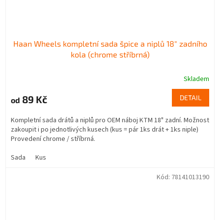
Haan Wheels kompletní sada špice a niplů 18" zadního
kola (chrome stříbrná)
Skladem
89 Kč
DETAIL
od
Kompletní sada drátů a niplů pro OEM náboj KTM 18" zadní. Možnost
zakoupit i po jednotlivých kusech (kus = pár 1ks drát + 1ks niple)
Provedení chrome / stříbrná.
Sada
Kus
Kód:
78141013190