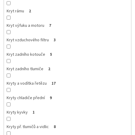
Kryt rámu
2
Kryt výfuku a motoru
7
Kryt vzduchového filtru
3
Kryt zadního kotouče
5
Kryt zadního tlumiče
2
Kryty a vodítka řetězu
17
Kryty chladiče přední
9
Kryty kyvky
1
Kryty př. tlumičů a vidlic
8