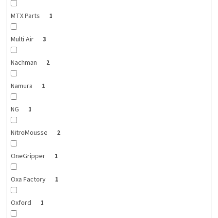
MTX Parts
1
Multi Air
3
Nachman
2
Namura
1
NG
1
NitroMousse
2
OneGripper
1
Oxa Factory
1
Oxford
1