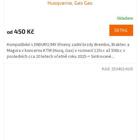
Husqvarna, Gas Gas
Skladem
450 Kč
DETAIL
od
Kompatibilní s ENDURO/MX třmeny zadní brzdy Brembo, Braktec a
Magura v koncernu KTM (Husq, Gas) v rozmezí 125cc až 500cc v
posledních cca 20 letech včetně roku 2025-> Sintrované...
Kód:
253402-KUS