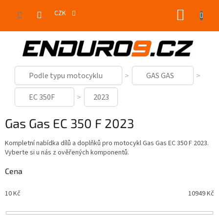
Přejít
NÁKUP
na
CZK
obsah
KOŠÍK
Podle typu motocyklu
GAS GAS
EC 350F
2023
Gas Gas EC 350 F 2023
Kompletní nabídka dílů a doplňků pro motocykl Gas Gas EC 350 F 2023.
Vyberte si u nás z ověřených komponentů.
Cena
10
Kč
10949
Kč