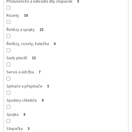
Příslušenství a náhradní díly stupaček
5
Rozety
30
Řetězy a spojky
25
Řetězy, rozety, kolečka
4
Sady plastů
13
Servis a údržba
7
Spínače a přepínače
5
Spoilery chladiče
9
Spojka
9
Stupačky
5