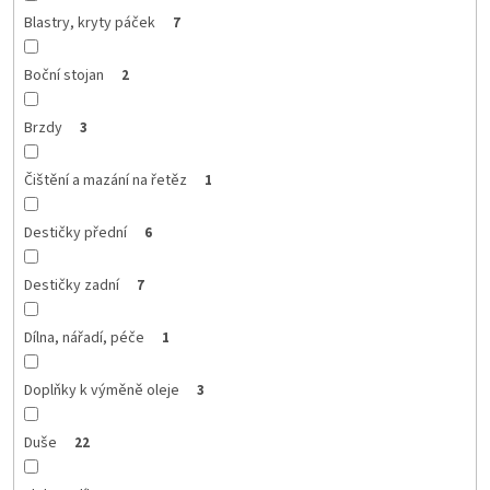
Blastry, kryty páček
7
Boční stojan
2
Brzdy
3
Čištění a mazání na řetěz
1
Destičky přední
6
Destičky zadní
7
Dílna, nářadí, péče
1
Doplňky k výměně oleje
3
Duše
22