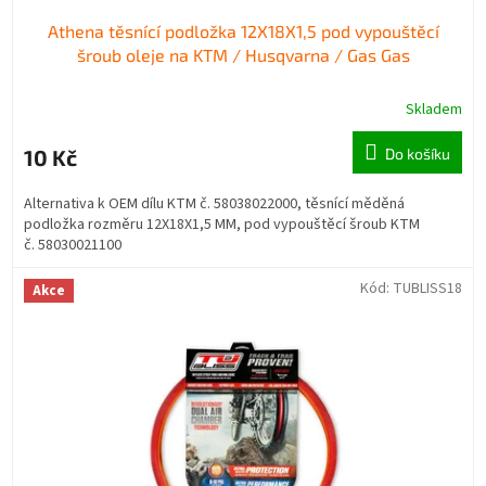
Athena těsnící podložka 12X18X1,5 pod vypouštěcí
šroub oleje na KTM / Husqvarna / Gas Gas
Skladem
10 Kč
Do košíku
Alternativa k OEM dílu KTM č. 58038022000, těsnící měděná
podložka rozměru 12X18X1,5 MM, pod vypouštěcí šroub KTM
č. 58030021100
Kód:
TUBLISS18
Akce