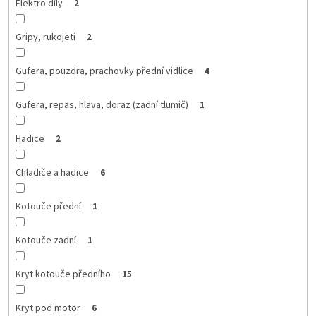
Elektro díly
2
Gripy, rukojeti
2
Gufera, pouzdra, prachovky přední vidlice
4
Gufera, repas, hlava, doraz (zadní tlumič)
1
Hadice
2
Chladiče a hadice
6
Kotouče přední
1
Kotouče zadní
1
Kryt kotouče předního
15
Kryt pod motor
6