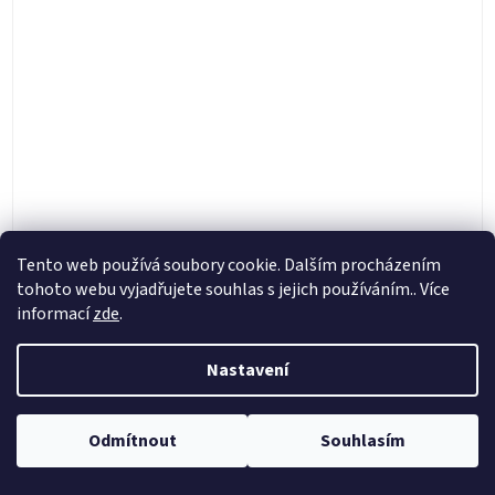
Tento web používá soubory cookie. Dalším procházením
tohoto webu vyjadřujete souhlas s jejich používáním.. Více
informací
zde
.
TUBLISS náhradní páska 27mm zadní 18" a 19",
NUETECH - USA
Nastavení
Skladem
Odmítnout
Souhlasím
185 Kč
Do košíku