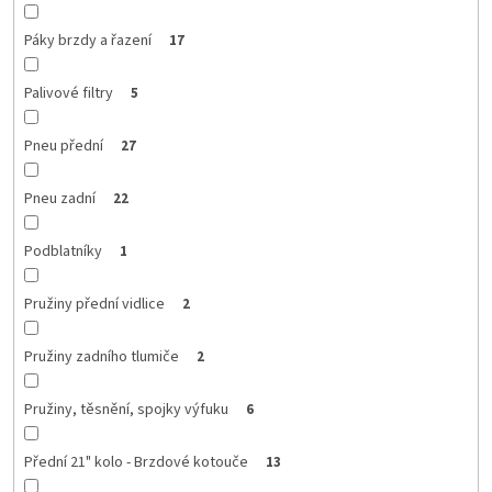
Páky brzdy a řazení
17
Palivové filtry
5
Pneu přední
27
Pneu zadní
22
Podblatníky
1
Pružiny přední vidlice
2
Pružiny zadního tlumiče
2
Pružiny, těsnění, spojky výfuku
6
Přední 21" kolo - Brzdové kotouče
13