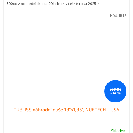
500cc v posledních cca 20 letech včetně roku 2025->...
Kód:
IB18
550 Kč
–14 %
TUBLISS náhradní duše 18"x1,85", NUETECH - USA
Skladem