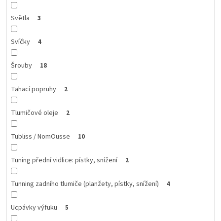
Světla
3
Svíčky
4
Šrouby
18
Tahací popruhy
2
Tlumičové oleje
2
Tubliss / NomOusse
10
Tuning přední vidlice: pístky, snížení
2
Tunning zadního tlumiče (planžety, pístky, snížení)
4
Ucpávky výfuku
5