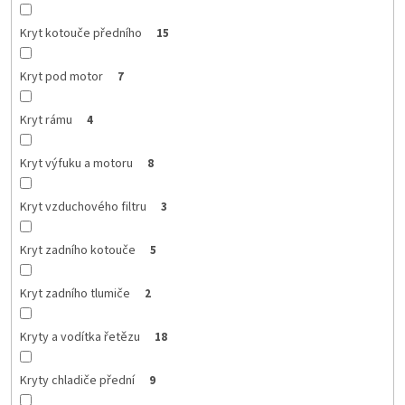
Kryt kotouče předního
15
Kryt pod motor
7
Kryt rámu
4
Kryt výfuku a motoru
8
Kryt vzduchového filtru
3
Kryt zadního kotouče
5
Kryt zadního tlumiče
2
Kryty a vodítka řetězu
18
Kryty chladiče přední
9