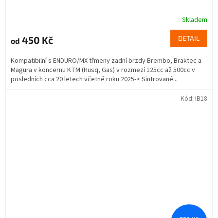
Skladem
450 Kč
DETAIL
od
Kompatibilní s ENDURO/MX třmeny zadní brzdy Brembo, Braktec a
Magura v koncernu KTM (Husq, Gas) v rozmezí 125cc až 500cc v
posledních cca 20 letech včetně roku 2025-> Sintrované...
Kód:
IB18