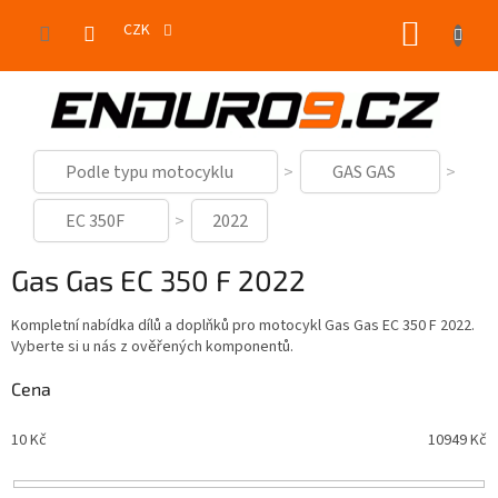
Přejít
NÁKUP
na
CZK
obsah
KOŠÍK
Podle typu motocyklu
GAS GAS
EC 350F
2022
Gas Gas EC 350 F 2022
Kompletní nabídka dílů a doplňků pro motocykl Gas Gas EC 350 F 2022.
Vyberte si u nás z ověřených komponentů.
Cena
10
Kč
10949
Kč