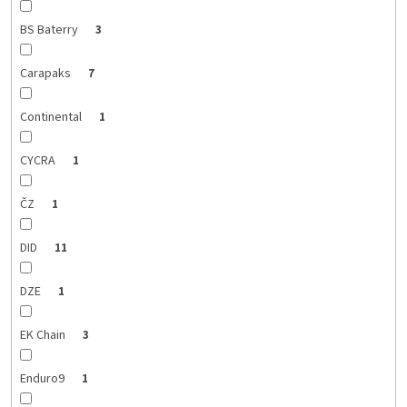
BS Baterry
3
Carapaks
7
Continental
1
CYCRA
1
ČZ
1
DID
11
DZE
1
EK Chain
3
Enduro9
1