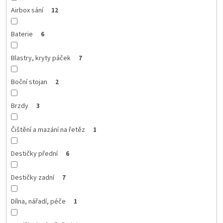
Airbox sání
12
Baterie
6
Blastry, kryty páček
7
Boční stojan
2
Brzdy
3
Čištění a mazání na řetěz
1
Destičky přední
6
Destičky zadní
7
Dílna, nářadí, péče
1