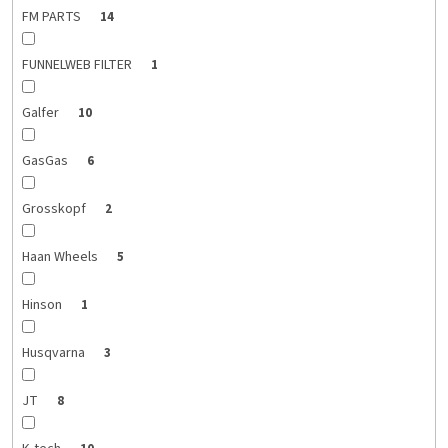
FM PARTS
14
FUNNELWEB FILTER
1
Galfer
10
GasGas
6
Grosskopf
2
Haan Wheels
5
Hinson
1
Husqvarna
3
JT
8