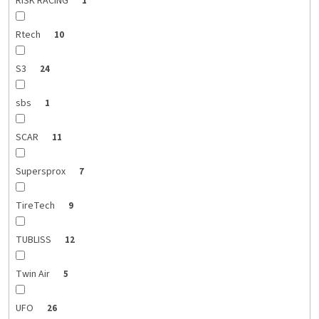
RISK RACING
1
Rtech
10
S3
24
sbs
1
SCAR
11
Supersprox
7
TireTech
9
TUBLISS
12
Twin Air
5
UFO
26