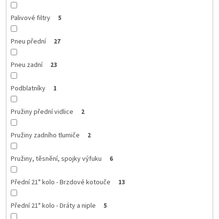
Palivové filtry
5
Pneu přední
27
Pneu zadní
23
Podblatníky
1
Pružiny přední vidlice
2
Pružiny zadního tlumiče
2
Pružiny, těsnění, spojky výfuku
6
Přední 21" kolo - Brzdové kotouče
13
Přední 21" kolo - Dráty a niple
5