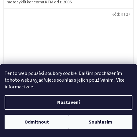
motocyklů koncernu KTM od r. 2006.
Kód:
RT27
Tento web používá soubory cookie. Dalším procházením
tohoto webu vyjadřujete souhlas s jejich používáním.. Více
informací
zde
.
Nastavení
TUBLISS náhradní páska 27mm zadní 18" a 19",
NUETECH - USA
Odmítnout
Souhlasím
Skladem