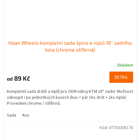
Haan Wheels kompletní sada špice a niplů 18" zadního
kola (chrome stříbrná)
Skladem
89 Kč
DETAIL
od
Kompletní sada drátů a niplů pro OEM náboj KTM 18" zadní. Možnost
zakoupit i po jednotlivých kusech (kus = pár 1ks drát + 1ks niple)
Provedení chrome / stříbrná.
Sada
Kus
Kód:
07703305178