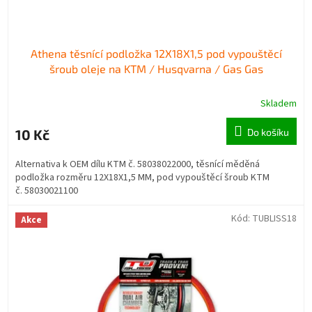
ů
Athena těsnící podložka 12X18X1,5 pod vypouštěcí
šroub oleje na KTM / Husqvarna / Gas Gas
Skladem
10 Kč
Do košíku
Alternativa k OEM dílu KTM č. 58038022000, těsnící měděná
podložka rozměru 12X18X1,5 MM, pod vypouštěcí šroub KTM
č. 58030021100
Kód:
TUBLISS18
Akce