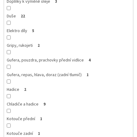
Doplňky k výměně oleje
3
Duše
22
Elektro díly
5
Gripy, rukojeti
2
Gufera, pouzdra, prachovky přední vidlice
4
Gufera, repas, hlava, doraz (zadní tlumič)
1
Hadice
2
Chladiče a hadice
9
Kotouče přední
1
Kotouče zadní
1