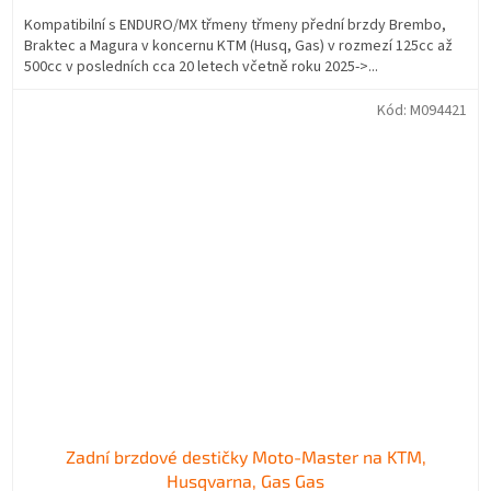
Kompatibilní s ENDURO/MX třmeny třmeny přední brzdy Brembo,
Braktec a Magura v koncernu KTM (Husq, Gas) v rozmezí 125cc až
500cc v posledních cca 20 letech včetně roku 2025->...
Kód:
M094421
Zadní brzdové destičky Moto-Master na KTM,
Husqvarna, Gas Gas