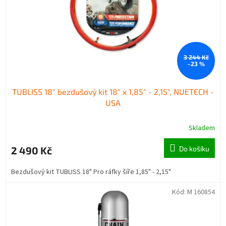
3 244 Kč
–23 %
TUBLISS 18" bezdušový kit 18" x 1,85" - 2,15", NUETECH -
USA
Skladem
2 490 Kč
Do košíku
Bezdušový kit TUBLISS 18" Pro ráfky šíře 1,85" - 2,15"
Kód:
M 160854