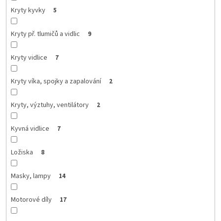
Kryty kyvky
5
Kryty př. tlumičů a vidlic
9
Kryty vidlice
7
Kryty víka, spojky a zapalování
2
Kryty, výztuhy, ventilátory
2
Kyvná vidlice
7
Ložiska
8
Masky, lampy
14
Motorové díly
17