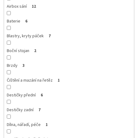
Airbox sání
12
Baterie
6
Blastry, kryty páček
7
Boční stojan
2
Brzdy
3
Čištění a mazání na řetěz
1
Destičky přední
6
Destičky zadní
7
Dílna, nářadí, péče
1