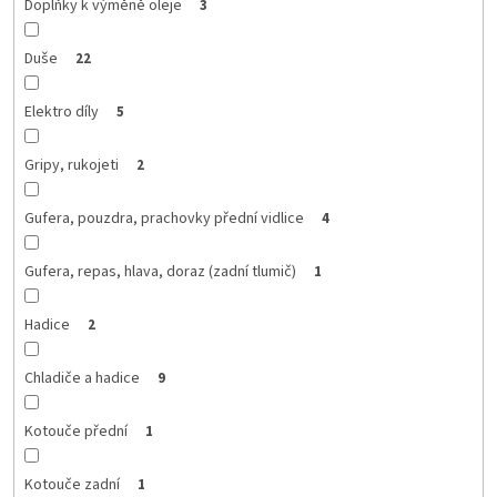
Doplňky k výměně oleje
3
Duše
22
Elektro díly
5
Gripy, rukojeti
2
Gufera, pouzdra, prachovky přední vidlice
4
Gufera, repas, hlava, doraz (zadní tlumič)
1
Hadice
2
Chladiče a hadice
9
Kotouče přední
1
Kotouče zadní
1