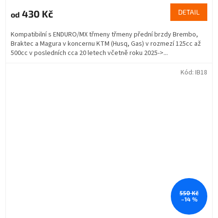
430 Kč
DETAIL
od
Kompatibilní s ENDURO/MX třmeny třmeny přední brzdy Brembo,
Braktec a Magura v koncernu KTM (Husq, Gas) v rozmezí 125cc až
500cc v posledních cca 20 letech včetně roku 2025->...
Kód:
IB18
550 Kč
–14 %