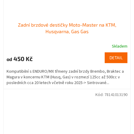
Zadní brzdové destičky Moto-Master na KTM,
Husqvarna, Gas Gas
Skladem
450 Kč
DETAIL
od
Kompatibilní s ENDURO/MX třmeny zadní brzdy Brembo, Braktec a
Magura v koncernu KTM (Husq, Gas) v rozmezí 125cc až 500cc v
posledních cca 20 letech včetně roku 2025-> Sintrované...
Kód:
78141013190