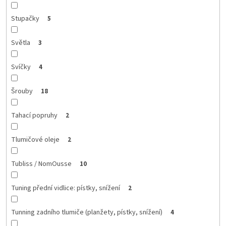
Stupačky
5
Světla
3
Svíčky
4
Šrouby
18
Tahací popruhy
2
Tlumičové oleje
2
Tubliss / NomOusse
10
Tuning přední vidlice: pístky, snížení
2
Tunning zadního tlumiče (planžety, pístky, snížení)
4