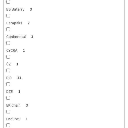
BS Baterry
3
Carapaks
7
Continental
1
CYCRA
1
ČZ
1
DID
11
DZE
1
EK Chain
3
Enduro9
1