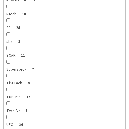
RISK RACING
1
Rtech
10
S3
24
sbs
1
SCAR
11
Supersprox
7
TireTech
9
TUBLISS
12
Twin Air
5
UFO
26