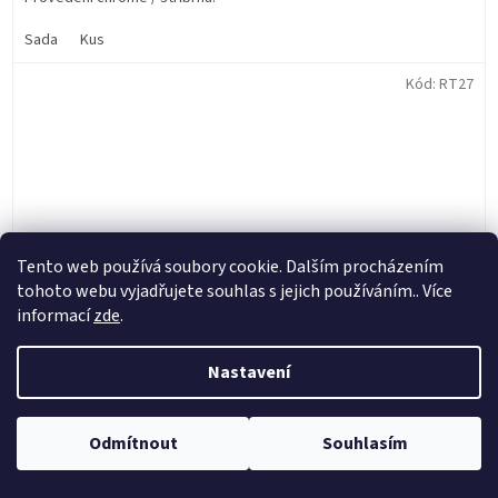
Sada
Kus
Kód:
RT27
Tento web používá soubory cookie. Dalším procházením
tohoto webu vyjadřujete souhlas s jejich používáním.. Více
informací
zde
.
Nastavení
TUBLISS náhradní páska 27mm zadní 18" a 19",
Odmítnout
Souhlasím
NUETECH - USA