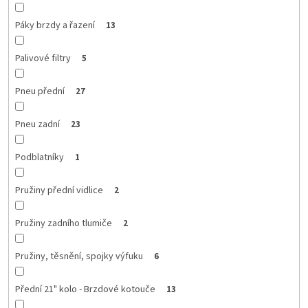
Páky brzdy a řazení
13
Palivové filtry
5
Pneu přední
27
Pneu zadní
23
Podblatníky
1
Pružiny přední vidlice
2
Pružiny zadního tlumiče
2
Pružiny, těsnění, spojky výfuku
6
Přední 21" kolo - Brzdové kotouče
13