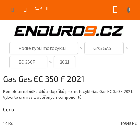
Přejít
NÁKUP
na
CZK
obsah
KOŠÍK
Podle typu motocyklu
GAS GAS
EC 350F
2021
Gas Gas EC 350 F 2021
Kompletní nabídka dílů a doplňků pro motocykl Gas Gas EC 350 F 2021.
Vyberte si u nás z ověřených komponentů.
Cena
10
Kč
10949
Kč