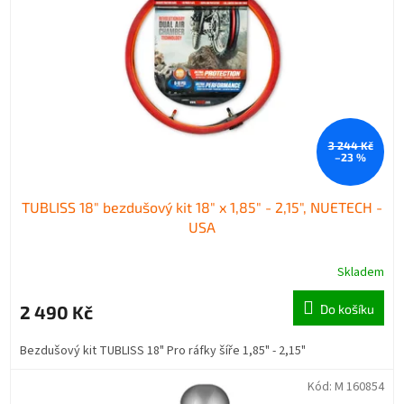
3 244 Kč
–23 %
TUBLISS 18" bezdušový kit 18" x 1,85" - 2,15", NUETECH -
USA
Skladem
2 490 Kč
Do košíku
Bezdušový kit TUBLISS 18" Pro ráfky šíře 1,85" - 2,15"
Kód:
M 160854