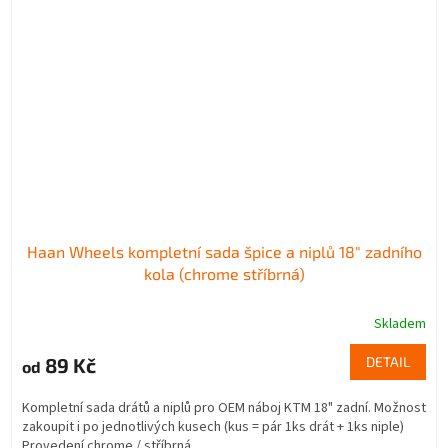
Haan Wheels kompletní sada špice a niplů 18" zadního
kola (chrome stříbrná)
Skladem
89 Kč
DETAIL
od
Kompletní sada drátů a niplů pro OEM náboj KTM 18" zadní. Možnost
zakoupit i po jednotlivých kusech (kus = pár 1ks drát + 1ks niple)
Provedení chrome / stříbrná.