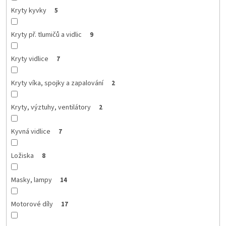
Kryty kyvky
5
Kryty př. tlumičů a vidlic
9
Kryty vidlice
7
Kryty víka, spojky a zapalování
2
Kryty, výztuhy, ventilátory
2
Kyvná vidlice
7
Ložiska
8
Masky, lampy
14
Motorové díly
17