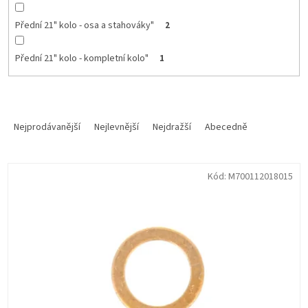
Přední 21" kolo - osa a stahováky"
2
Přední 21" kolo - kompletní kolo"
1
Ř
a
Nejprodávanější
Nejlevnější
Nejdražší
Abecedně
z
e
V
n
Kód:
M700112018015
ý
í
p
p
i
r
s
o
p
d
r
u
o
k
d
t
u
ů