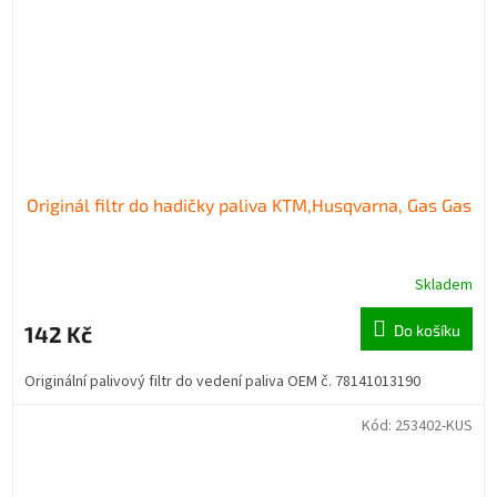
Originál filtr do hadičky paliva KTM,Husqvarna, Gas Gas
Skladem
142 Kč
Do košíku
Originální palivový filtr do vedení paliva OEM č. 78141013190
Kód:
253402-KUS