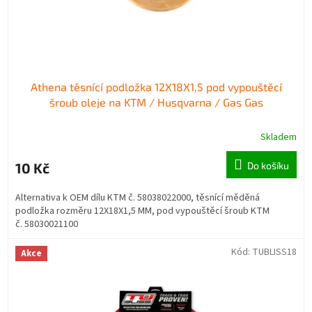
k
t
ů
Athena těsnící podložka 12X18X1,5 pod vypouštěcí
šroub oleje na KTM / Husqvarna / Gas Gas
Skladem
10 Kč
Do košíku
Alternativa k OEM dílu KTM č. 58038022000, těsnící měděná
podložka rozměru 12X18X1,5 MM, pod vypouštěcí šroub KTM
č. 58030021100
Kód:
TUBLISS18
Akce