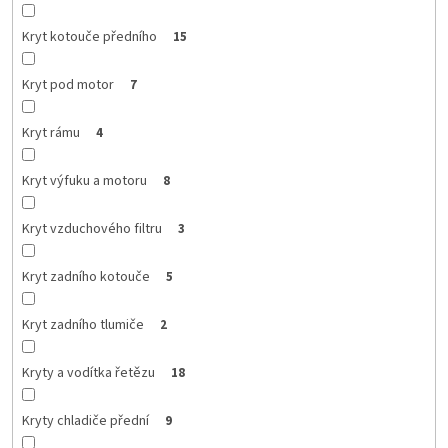
Kryt kotouče předního
15
Kryt pod motor
7
Kryt rámu
4
Kryt výfuku a motoru
8
Kryt vzduchového filtru
3
Kryt zadního kotouče
5
Kryt zadního tlumiče
2
Kryty a vodítka řetězu
18
Kryty chladiče přední
9