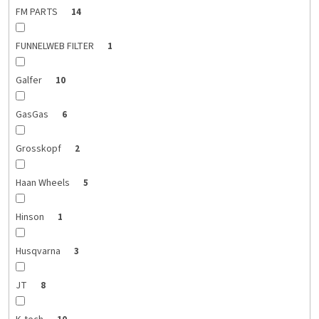
FM PARTS
14
FUNNELWEB FILTER
1
Galfer
10
GasGas
6
Grosskopf
2
Haan Wheels
5
Hinson
1
Husqvarna
3
JT
8