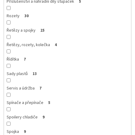
Příslušenství a náhradní díly stupaček
5
Rozety
30
Řetězy a spojky
25
Řetězy, rozety, kolečka
4
Řídítka
7
Sady plastů
13
Servis a údržba
7
Spínače a přepínače
5
Spoilery chladiče
9
Spojka
9