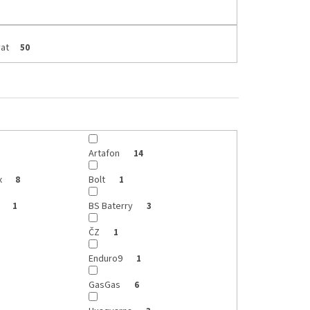
at
50
Artafon
14
x
Bolt
8
1
e
BS Baterry
1
3
ČZ
1
Enduro9
1
GasGas
6