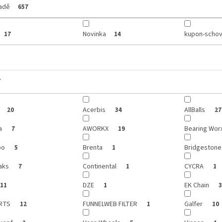
ladě
657
Novinka
kupon-schov
17
14
y
Acerbis
AllBalls
20
34
27
a
AWORKX
Bearing Wor
7
19
bo
Brenta
Bridgeston
5
1
aks
Continental
CYCRA
7
1
1
DZE
EK Chain
11
1
3
ARTS
FUNNELWEB FILTER
Galfer
12
1
10