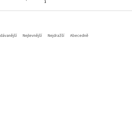
1
dávanější
Nejlevnější
Nejdražší
Abecedně
Kód:
M700112018015
Kód:
T
Akce
3
a těsnící podložka 12X18X1,5
TUBLISS 18" bezdušový kit 18
vypouštěcí šroub oleje na KTM
1,85" - 2,15", NUETECH - USA
sqvarna / Gas Gas