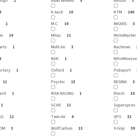
kopf
Haan Wheels
Hinson
2
5
1
K-tech
KTM
8
10
149
i
M.C.
MAXXIS
2
10
3
in
Mitas
MotoMaster
14
11
arts
Multi Air
Nachman
1
3
NGK
NitroMouss
1
1
actory
Oxford
Polisport
1
1
Psychic
REGINA
11
15
5
ech
RISK RACING
Rtech
1
1
10
SCAR
Supersprox
1
11
SS
Twin Air
UFO
12
4
31
GOM
WolfCarbon
X-Grip
3
13
39