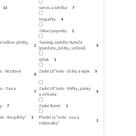
Servis a údržba
13
7
Stupačky
4
Tahací popruhy
2
 vidlice: pístky,
Tunning zadního tlumiče
2
4
(planžety, pístky, snížení)
Výfuk
2
lo - Brzdové
Zadní 18" kolo - Dráty a niple
5
8
o - Osa a
Zadní 18" kolo - Ráfky, pásky
7
4
a ochrana
ky
Zadní tlumič
7
1
olo - Rozpěrky"
Přední 21" kolo - osa a
3
2
stahováky"