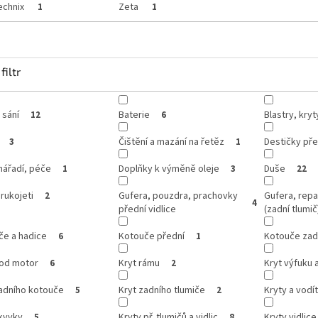
echnix
Zeta
1
1
filtr
 sání
Baterie
Blastry, kry
12
6
Čištění a mazání na řetěz
Destičky pře
3
1
 nářadí, péče
Doplňky k výměně oleje
Duše
1
3
22
 rukojeti
Gufera, pouzdra, prachovky
Gufera, repa
2
4
přední vidlice
(zadní tlumič
če a hadice
Kotouče přední
Kotouče zad
6
1
pod motor
Kryt rámu
Kryt výfuku 
6
2
zadního kotouče
Kryt zadního tlumiče
Kryty a vodí
5
2
kyvky
Kryty př. tlumičů a vidlic
Kryty vidlice
5
8