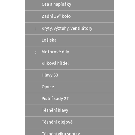
Osa a napínáky
Zadní 19" kolo
10 
Kryty, výztuhy, ventilátory
Altern
těsní
Ložiska
rozmě
šroub
Motorové díly
Kliková hřídel
Hlavy S3
Ojnice
Pístní sady 2T
Těsnění hlavy
Těsnění olejové
Před
Mast
Těsnění víka spojky