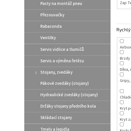
Zap T
Pasty na montáž pneu
Přezouvačky
Rabaconda
Rychlý 
Ventilky
Airbox
Servis vidlice a tlumičů
Brzdy
Servis a výměna řetězu
Dílna,
Stojany, zvedáky
Gripy,
Pákové zvedáky (stojany)
Hydraulické zvedáky (stojany)
Chladi
Držáky stojany předního kola
Kryt 
Skládací stojany
Kryt 
Tmely a lepidla
Kryty 