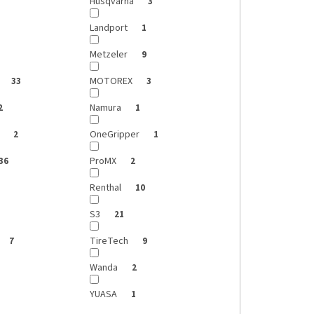
Husqvarna
3
Landport
1
Metzeler
9
MOTOREX
33
3
Namura
2
1
e
OneGripper
2
1
ProMX
36
2
Renthal
10
S3
21
TireTech
7
9
Wanda
2
YUASA
1