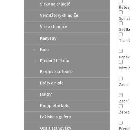
Síťky na chladič
Řetěz
Ventilátory chladiče
Spína
Víčka chladiče
Světla
Kanystry
Tlumi
Kola
Ucpáv
Přední 21" kolo
Výztuh
Brzdové kotouče
Dráty a niple
Zadní 
Haltry
Zadní 
Kompletní kolo
Žebro
Ložiska a gufera
Osa a stahováky
Přední