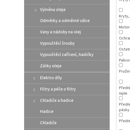
Výměna oleje
Kryty,
Odměrky a odměrné válce
Motor
Vany a nádoby na olej
Ochran
Vypouštěcí šrouby
Ostatn
Vypouštěcí zařízení, hadičky
Palivov
Zátky oleje
Pružin
Elektro díly
Přední
Filtry a péče o filtry
niple
Chladiče a hadice
Přední
pásky
Hadice
Předn
Chladiče