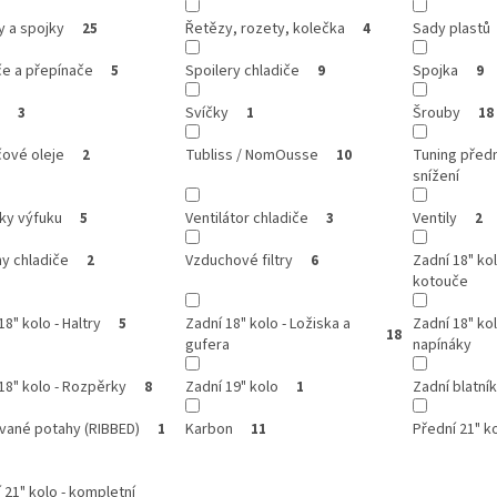
y a spojky
Řetězy, rozety, kolečka
Sady plastů
25
4
če a přepínače
Spoilery chladiče
Spojka
5
9
9
Svíčky
Šrouby
3
1
18
čové oleje
Tubliss / NomOusse
Tuning přední
2
10
snížení
ky výfuku
Ventilátor chladiče
Ventily
5
3
2
y chladiče
Vzduchové filtry
Zadní 18" ko
2
6
kotouče
18" kolo - Haltry
Zadní 18" kolo - Ložiska a
Zadní 18" kol
5
18
gufera
napínáky
18" kolo - Rozpěrky
Zadní 19" kolo
Zadní blatní
8
1
vané potahy (RIBBED)
Karbon
Přední 21" k
1
11
 21" kolo - kompletní