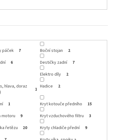
ty páček
Boční stojan
7
2
dní
Destičky zadní
6
7
Elektro díly
2
s, hlava, doraz
Hadice
2
1
)
ní
Kryt kotouče předního
1
15
a motoru
Kryt vzduchového filtru
9
3
tka řetězu
Kryty chladiče přední
20
9
Kryty víka, spojky a
7