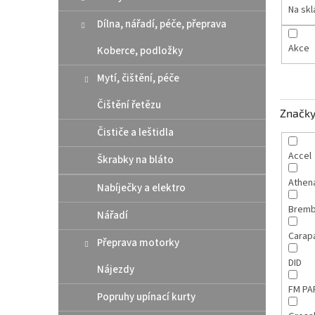
n
Na sk
e
Dílna, nářadí, péče, přeprava
l
Akce
Koberce, podložky
Mytí, čištění, péče
Čištění řetězu
Značk
Čističe a leštidla
Accel
Škrabky na bláto
Athen
Nabíječky a elektro
Brem
Nářadí
Carap
Přeprava motorky
DID
Nájezdy
FM P
Popruhy upínací kurty