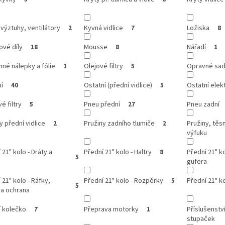
 výztuhy, ventilátory
Kyvná vidlice
Ložiska
2
7
8
ové díly
Mousse
Nářadí
18
8
1
né nálepky a fólie
Olejové filtry
Opravné sady
1
5
í
Ostatní (přední vidlice)
Ostatní elek
40
5
é filtry
Pneu přední
Pneu zadní
5
27
y přední vidlice
Pružiny zadního tlumiče
Pružiny, těs
2
2
výfuku
 21" kolo - Dráty a
Přední 21" kolo - Haltry
Přední 21" ko
8
5
gufera
 21" kolo - Ráfky,
Přední 21" kolo - Rozpěrky
Přední 21" ko
5
5
 a ochrana
í kolečko
Přeprava motorky
Příslušenství
7
1
stupaček