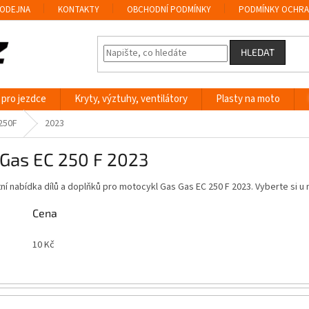
ODEJNA
KONTAKTY
OBCHODNÍ PODMÍNKY
PODMÍNKY OCHRA
HLEDAT
 pro jezdce
Kryty, výztuhy, ventilátory
Plasty na moto
250F
2023
 Gas EC 250 F 2023
í nabídka dílů a doplňků pro motocykl Gas Gas EC 250 F 2023. Vyberte si 
Cena
10
Kč