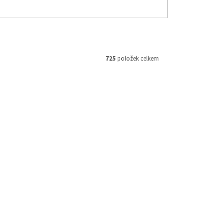
725
položek celkem
UBLISS18
Kód:
M 160854
 244 Kč
359 Kč
–23 %
–16 %
" x
Motorex Mazivo na řetěz
CHAINLUBE OFF ROAD 500ml