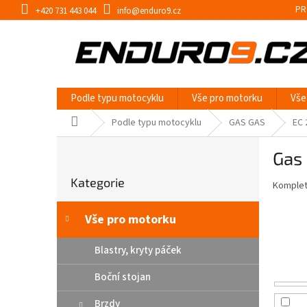
Přejít
PR
+420 731 443 044
info@enduro9.cz
na
obsah
Podle typu motocyklu
Vše pro motorku
Vše
Domů
Podle typu motocyklu
GAS GAS
EC 
P
Gas
o
Přeskočit
s
Kategorie
kategorie
Kompletn
t
r
a
Vše pro motorku
n
n
Blastry, kryty páček
í
Boční stojan
p
a
Brzdy