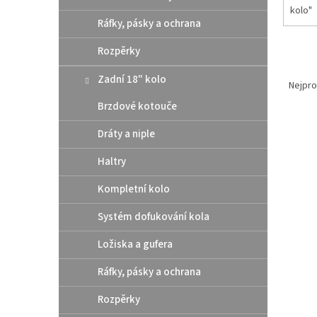
kolo"
Ráfky, pásky a ochrana
Rozpěrky
Ř
Zadní 18" kolo
a
Nejpro
z
Brzdové kotouče
e
V
n
Dráty a niple
ý
í
p
p
Haltry
i
r
Kompletní kolo
s
o
p
d
Systém dofukování kola
r
u
o
k
Ložiska a gufera
d
t
u
ů
Ráfky, pásky a ochrana
Athen
k
pod 
Rozpěrky
t
/ Hu
ů