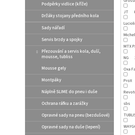
Gross
Podpěrky vidlice (kříže)
JT
Držáky stojany předního kola
Luciol
Sady nářadí
Michel
Servis brzdy a spojky
MTX P
Přezouvání a servis kola, duší,
mousse, tubliss
NG
Mousse gely
Oxa F
Montpáky
ProX
Náplně SLIME do pneu i duše
Revot
Ochrana ráfku a zarážky
sbs
Opravné sady na pneu (bezdušové)
TUBLI
WAY
Opravné sady na duše (lepení)