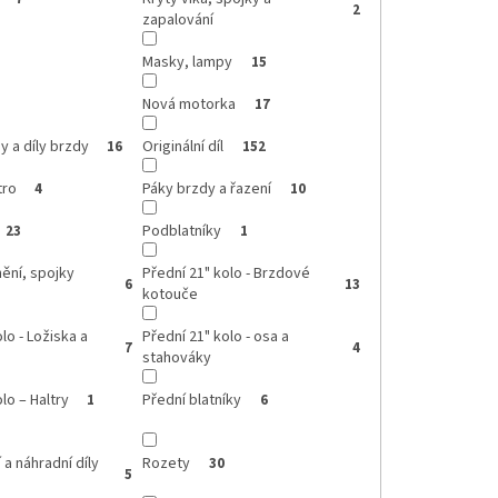
2
zapalování
Masky, lampy
15
Nová motorka
17
 a díly brzdy
Originální díl
16
152
tro
Páky brzdy a řazení
4
10
Podblatníky
23
1
nění, spojky
Přední 21" kolo - Brzdové
6
13
kotouče
lo - Ložiska a
Přední 21" kolo - osa a
7
4
stahováky
lo – Haltry
Přední blatníky
1
6
 a náhradní díly
Rozety
30
5